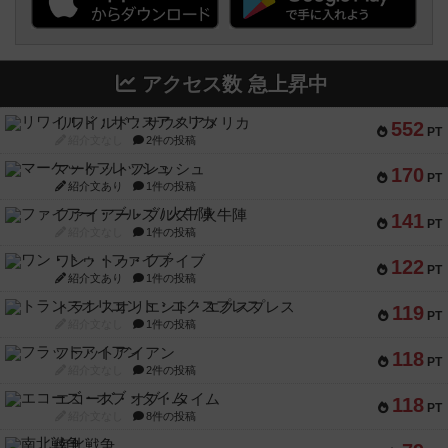
アクセス数 急上昇中
リワイルド：サウスアメリカ
552
PT
紹介文なし
2件の投稿
マーケットフレッシュ
170
PT
紹介文あり
1件の投稿
ファイアー・ブルズ / 火牛陣
141
PT
紹介文なし
1件の投稿
ワン・トゥ・ファイブ
122
PT
紹介文あり
1件の投稿
トランスオリエント・エクスプレス
119
PT
紹介文なし
1件の投稿
フラットアイアン
118
PT
紹介文なし
2件の投稿
エコーズ・オブ・タイム
118
PT
紹介文なし
8件の投稿
南北戦争