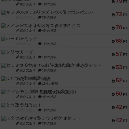
79
PT
紹介文あり
1件の投稿
キャプテン・フリップ：イスラ・ボンバ
72
PT
紹介文なし
2件の投稿
メメントオンラインタクティクス
70
PT
紹介文あり
4件の投稿
パーミッド
68
PT
紹介文なし
1件の投稿
クリーグ
57
PT
紹介文あり
1件の投稿
セミファイナル ～お前はまだ生きている～
53
PT
紹介文あり
1件の投稿
ふたつの街の物語
52
PT
紹介文あり
18件の投稿
クランク! ：冒険者たち（拡張）
50
PT
紹介文あり
4件の投稿
とうほうの！
42
PT
紹介文なし
1件の投稿
スターマイン・ラミー ポケット
42
PT
紹介文あり
2件の投稿