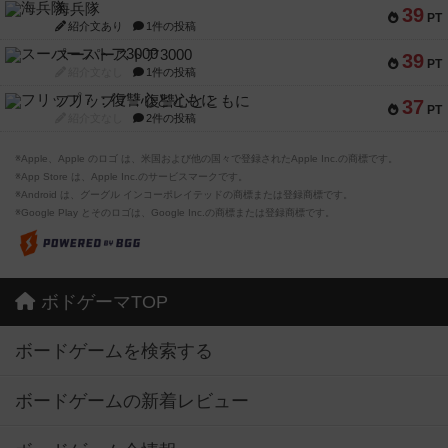
海兵隊
39
PT
紹介文あり
1件の投稿
スーパーストア3000
39
PT
紹介文なし
1件の投稿
フリップ７：復讐心とともに
37
PT
紹介文なし
2件の投稿
※Apple、Apple のロゴ は、米国および他の国々で登録されたApple Inc.の商標です。
※App Store は、Apple Inc.のサービスマークです。
※Android は、グーグル インコーポレイテッドの商標または登録商標です。
※Google Play とそのロゴは、Google Inc.の商標または登録商標です。
ボドゲーマTOP
ボードゲームを検索する
ボードゲームの新着レビュー