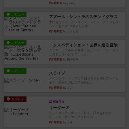
約7時間前
by jurong
レビュー
アズール：シントラのステンドグラス
大好きなアズールシリーズ。ステンドグラスを作
っていきます✨1部より自由...
約8時間前
by しんたろ
レビュー
エクスペディション：世界を巡る冒険
クラマー氏の不朽の名作。新しいボードゲームほ
どおもしろいはず？いいえ。...
約8時間前
by 田中昌平
レビュー
スライプ
メインコマ一つサブコマ四つでそれぞれプレイし
ます。動かし方はコマか壁に...
約9時間前
by くみ
リプレイ
画像付き
リーダーズ
久しぶりに取り出してプレイ。詰めきれなかっ
た…であっさり追い込まれて負...
約9時間前
by くみ