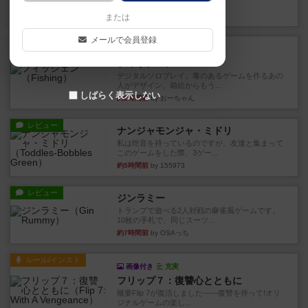
やつを決めるというより、ジ...
20分前
by わー
または
メールで会員登録
レビュー
充実
フィッシェン
デジタルソロプレイ。毒のあるゲームを作るあの
人がデザイン。箱絵からもう...
しばらく表示しない
約2時間前
by おーちゃん
レビュー
ナンジャモンジャ・ミドリ
私は吃音を持っているのですが、友達と集まって
このゲームをした際、3ゲー...
約5時間前
by 155973
レビュー
ジンラミー
トランプで遊べる2人対戦の麻雀風ゲームです。
10枚の手札で、同じスーツ...
約7時間前
by OSAっち
ルール/インスト
画像付き
充実
フリップ７：復讐心とともに
概要Flip 7が復活しました――復讐を伴って!オリ
ジナルゲームの楽し...