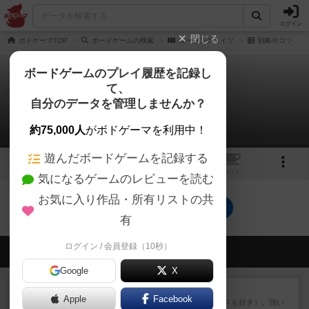
ログイン
閉じる
ボドゲーマTOP
ボードゲームの検索
ローゼンクロイツ
戦略やコツ
ボードゲームのプレイ履歴を記録し
て、
ローゼンクロイツ
自分のデータを管理しませんか？
0件の戦略やコツ
約75,000人
がボドゲーマを利用中！
遊んだボードゲームを記録する
3
2
トップ
画像
動画
レビュー
カフェ
気になるゲームのレビューを読む
お気に入り作品・所有リストの共
ローゼンクロイツのトップに戻る
有
ログイン / 会員登録（10秒）
会員の新しい投稿
Google
X
レビュー
マスクメン
Apple
Facebook
マスクメンすごい好き（プロレスも好き）。強い