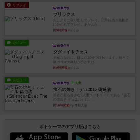
リプレイ
画像付き
ブリックス
久しぶりに取り出してプレイ。記号担当と色担当
に分かれてプレイ。あかんか...
約9時間前
by くみ
レビュー
画像付き
ダグエイトチェス
チェスなのに、ほんの10分で終わります。動きで
敵のコマの種類が分かれば...
約9時間前
by くみ
レビュー
画像付き
充実
宝石の煌き：デュエル 偽造者
筆者が最も好きな2人用ボードゲームである『宝石
の煌めき デュエル』に、...
約10時間前
by 手動人形
ボドゲーマのアプリ版はこちら