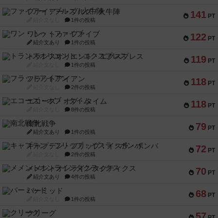
ファイアー・ブルズ / 火牛陣
141
PT
紹介文なし
1件の投稿
ワン・トゥ・ファイブ
122
PT
紹介文あり
1件の投稿
トランスオリエント・エクスプレス
119
PT
紹介文なし
1件の投稿
フラットアイアン
118
PT
紹介文なし
2件の投稿
エコーズ・オブ・タイム
118
PT
紹介文なし
8件の投稿
南北戦争
79
PT
紹介文あり
1件の投稿
キャプテン・フリップ：イスラ・ボンバ
72
PT
紹介文なし
2件の投稿
メメントオンラインタクティクス
70
PT
紹介文あり
4件の投稿
パーミッド
68
PT
紹介文なし
1件の投稿
クリーグ
57
PT