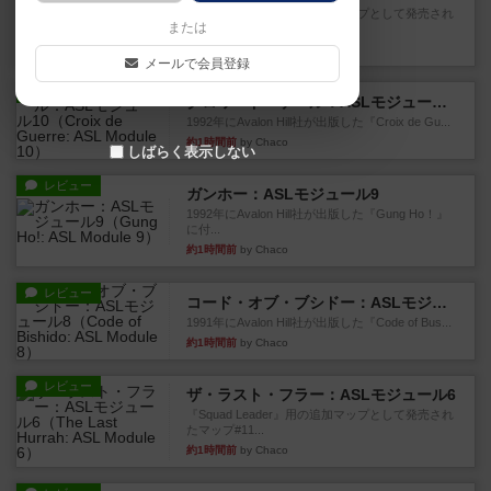
『Squad Leader』用の追加マップとして発売され
または
たマップの#9...
34分前
by Chaco
メールで会員登録
レビュー
クロワ・ド・ゲール：ASLモジュール10
1992年にAvalon Hill社が出版した『Croix de Gu...
約1時間前
by Chaco
しばらく表示しない
レビュー
ガンホー：ASLモジュール9
1992年にAvalon Hill社が出版した『Gung Ho！』
に付...
約1時間前
by Chaco
レビュー
コード・オブ・ブシドー：ASLモジュール8
1991年にAvalon Hill社が出版した『Code of Bus...
約1時間前
by Chaco
レビュー
ザ・ラスト・フラー：ASLモジュール6
『Squad Leader』用の追加マップとして発売され
たマップ#11...
約1時間前
by Chaco