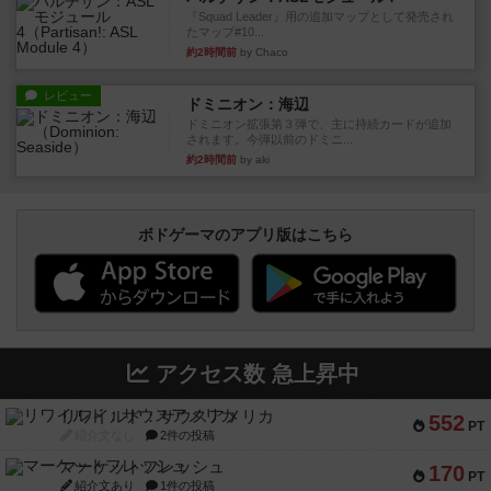
『Squad Leader』用の追加マップとして発売され
たマップ#10...
約2時間前
by Chaco
レビュー
ドミニオン：海辺
ドミニオン拡張第３弾で、主に持続カードが追加
されます。今弾以前のドミニ...
約2時間前
by aki
ボドゲーマのアプリ版はこちら
アクセス数 急上昇中
リワイルド：サウスアメリカ
552
PT
紹介文なし
2件の投稿
マーケットフレッシュ
170
PT
紹介文あり
1件の投稿