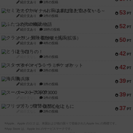
紹介文あり
1件の投稿
セミファイナル ～お前はまだ生きている～
53
PT
紹介文あり
1件の投稿
ふたつの街の物語
52
PT
紹介文あり
18件の投稿
クランク! ：冒険者たち（拡張）
50
PT
紹介文あり
4件の投稿
とうほうの！
42
PT
紹介文なし
1件の投稿
スターマイン・ラミー ポケット
42
PT
紹介文あり
2件の投稿
海兵隊
39
PT
紹介文あり
1件の投稿
スーパーストア3000
39
PT
紹介文なし
1件の投稿
フリップ７：復讐心とともに
37
PT
紹介文なし
2件の投稿
※Apple、Apple のロゴ は、米国および他の国々で登録されたApple Inc.の商標です。
※App Store は、Apple Inc.のサービスマークです。