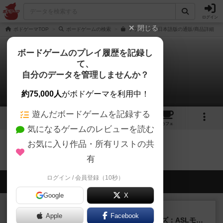
ログイン
閉じる
ボドゲーマTOP
ボードゲームの検索
リヴァージュ日本語版の通販/商品詳細
ボードゲームのプレイ履歴を記録し
て、
リヴァージュ
自分のデータを管理しませんか？
0件のルール/インスト
約75,000人
がボドゲーマを利用中！
遊んだボードゲームを記録する
1
6
21
トップ
画像
動画
レビュー
カフェ
気になるゲームのレビューを読む
お気に入り作品・所有リストの共
リヴァージュのトップに戻る
有
ログイン / 会員登録（10秒）
会員の新しい投稿
Google
X
レビュー
充実
Apple
Facebook
ドゥームド・バタリオンズ：ASLモジュール11