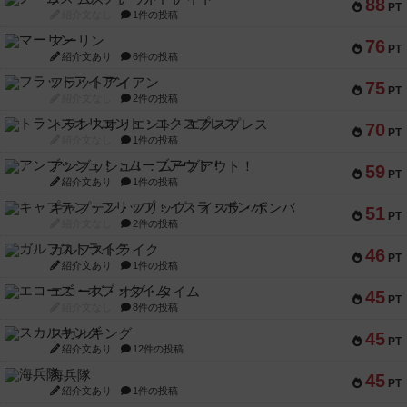
88
PT
紹介文なし
1件の投稿
マーリン
76
PT
紹介文あり
6件の投稿
フラットアイアン
75
PT
紹介文なし
2件の投稿
トランスオリエント・エクスプレス
70
PT
紹介文なし
1件の投稿
アンブッシュ！：ムーブアウト！
59
PT
紹介文あり
1件の投稿
キャプテン・フリップ：イスラ・ボンバ
51
PT
紹介文なし
2件の投稿
ガルフストライク
46
PT
紹介文あり
1件の投稿
エコーズ・オブ・タイム
45
PT
紹介文なし
8件の投稿
スカルキング
45
PT
紹介文あり
12件の投稿
海兵隊
45
PT
紹介文あり
1件の投稿