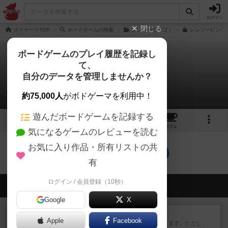
ログイン
閉じる
ボドゲーマTOP
ボードゲームの検索
レンソービンゴ！
レンソービンゴの
ボードゲームのプレイ履歴を記録し
て、
レンソービンゴ
自分のデータを管理しませんか？
0件の戦略やコツ
約75,000人
がボドゲーマを利用中！
遊んだボードゲームを記録する
5
5
94
トップ
画像
動画
レビュー
カフェ
気になるゲームのレビューを読む
お気に入り作品・所有リストの共
レンソービンゴのトップに戻る
有
ログイン / 会員登録（10秒）
会員の新しい投稿
Google
X
レビュー
ふたつの街の物語
Apple
Facebook
タイルを4×4で並べて街づくりします。ただし、