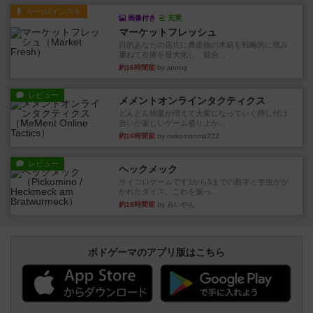
ルール/インスト
画像付き
充実
マーケットフレッシュ
目的あなたの店先に農産物の木箱を戦略的に積み
重ねて在庫を最大化し、競合...
約16時間前
by jurong
レビュー
メメントオンラインタクティクス
どんどん物量が増えて大変になっていく押し付け
合いが楽しいゲーム盛り上が...
約16時間前
by nekomanma222
レビュー
ヘックメック
サイコロゲームです1から5までの数字と芋虫がか
かれたダイス。これを振っ...
約18時間前
by みいやん
ボドゲーマのアプリ版はこちら