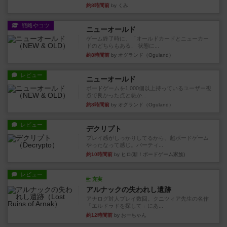
約8時間前
by くみ
戦略やコツ
ニューオールド
ゲーム終了時に、「オールドカードとニューカー
ドのどちらもある」 状態に...
約8時間前
by オグランド（Oguland）
レビュー
ニューオールド
ボードゲームを1,000個以上持っているユーザー視
点で良かった点と悪か...
約8時間前
by オグランド（Oguland）
レビュー
デクリプト
プレイ感がしっかりしてるから、超ボードゲーム
やったなって感じ。パーティ...
約10時間前
by ヒロ(新！ボードゲーム家族)
レビュー
充実
アルナックの失われし遺跡
アナログ対人プレイ数回。クニツィア先生の名作
「エルドラドを探して」にあ...
約12時間前
by おーちゃん