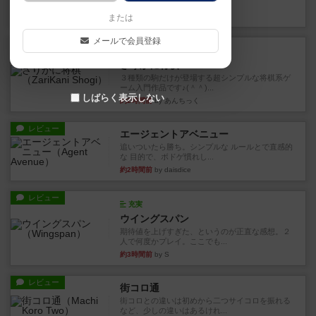
街は各プレイヤーの間にあ...
約1時間前
by ジェイとと
または
メールで会員登録
ルール/インスト
画像付き
ざりかに将棋
３種類の駒だけが登場する超シンプルな将棋系ゲ
ーム入門作品です♪(＾＾)...
しばらく表示しない
約2時間前
by あんちっく
レビュー
エージェントアベニュー
追いついたら勝ち。シンプルな ルールとで直感的
な 目的で、ボドゲ慣れし...
約2時間前
by daisdice
レビュー
充実
ウイングスパン
期待値を上げすぎた、というのが正直な感想。２
人で何度かプレイ。ここでも...
約3時間前
by S
レビュー
街コロ通
街コロとの違いは初めから二つサイコロを振れる
など、少しの違いはあるけれ...