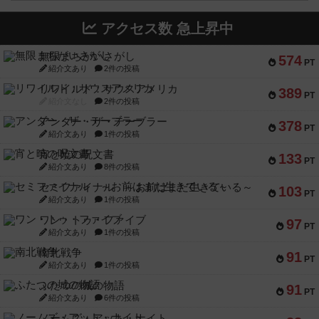
アクセス数 急上昇中
無限まちがいさがし
574
PT
紹介文あり
2件の投稿
リワイルド：サウスアメリカ
389
PT
紹介文なし
2件の投稿
アンダー・ザ・テーブラー
378
PT
紹介文あり
1件の投稿
宵と暁の呪文書
133
PT
紹介文あり
8件の投稿
セミファイナル ～お前はまだ生きている～
103
PT
紹介文あり
1件の投稿
ワン・トゥ・ファイブ
97
PT
紹介文あり
1件の投稿
南北戦争
91
PT
紹介文あり
1件の投稿
ふたつの城の物語
91
PT
紹介文あり
6件の投稿
ノームズ・アット・ナイト