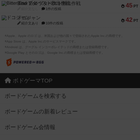
Bitter End ブタペスト救出作戦
45
PT
紹介文なし
1件の投稿
ドコジャン
42
PT
紹介文あり
10件の投稿
※Apple、Apple のロゴ は、米国および他の国々で登録されたApple Inc.の商標です。
※App Store は、Apple Inc.のサービスマークです。
※Android は、グーグル インコーポレイテッドの商標または登録商標です。
※Google Play とそのロゴは、Google Inc.の商標または登録商標です。
ボドゲーマTOP
ボードゲームを検索する
ボードゲームの新着レビュー
ボードゲーム会情報