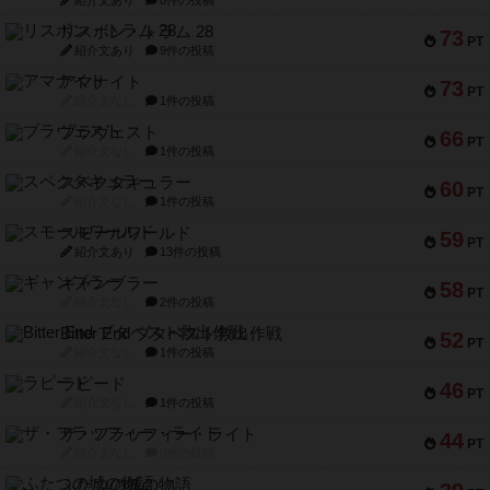
紹介文あり
8件の投稿
リスボン・トラム 28
73
PT
紹介文あり
9件の投稿
アマナイト
73
PT
紹介文なし
1件の投稿
ブラヴェスト
66
PT
紹介文なし
1件の投稿
スペクタキュラー
60
PT
紹介文なし
1件の投稿
スモールワールド
59
PT
紹介文あり
13件の投稿
ギャンブラー
58
PT
紹介文なし
2件の投稿
Bitter End ブタペスト救出作戦
52
PT
紹介文なし
1件の投稿
ラピード
46
PT
紹介文なし
1件の投稿
ザ・フラッフィー・ライト
44
PT
紹介文なし
0件の投稿
ふたつの城の物語