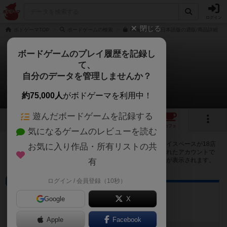
ログイン
閉じる
ボドゲーマTOP
ボードゲームの検索
Religion 完全日本語版の通販/商品詳細
ボードゲームのプレイ履歴を記録し
て、
レリジョン
自分のデータを管理しませんか？
18店のカフェ/スペースが提供中
約75,000人
がボドゲーマを利用中！
遊んだボードゲームを記録する
4
2
18
トップ
画像
動画
レビュー
カフェ
気になるゲームのレビューを読む
レリジョンで遊ぶことができるボードゲームカフェ・プレイスペースが18店
お気に入り作品・所有リストの共
登録されています。公開プロフィールの都道府県が設定されたアカウントで
ログインすると、同じ都道府県内の店舗に絞り込むボタンが表示されます。
有
ログイン / 会員登録（10秒）
プレイスペース
arts/games ゲイセン
Google
X
京都府京都市西京区桂南巽町38-1
Apple
Facebook