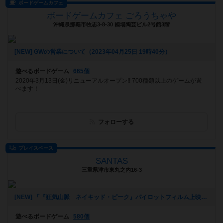
ボードゲームカフェ
ボードゲームカフェ ごろうちゃや
沖縄県那覇市牧志3-8-30 國場陶芸ビル2号館3階
[NEW] GWの営業について（2023年04月25日 19時40分）
遊べるボードゲーム
665個
2020年3月13日(金)リニューアルオープン!! 700種類以上のゲームが遊
べます！
フォローする
プレイスペース
SANTAS
三重県津市東丸之内16-3
[NEW] 「『狂気山脈 ネイキッド・ピーク』パイロットフィルム上映会 ＆ トークイベント in 津市久居アルスプラザ」関連企画 マーダーミステリー「狂気山脈」会（2023年03月15日 18時43分）
遊べるボードゲーム
580個