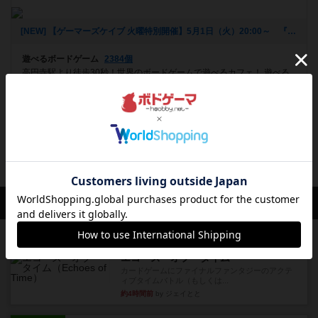
[NEW] 【ゲーマーズケイブ 火曜特別開催】5月1日（火）20:00～ 『ロールプレイヤー』（2018年04月22日 18時42分）
遊べるボードゲーム
2384個
高円寺駅より徒歩30秒！世界のボードゲームで遊べるカフェ！ 遊べる
ゲームは約2000種類！お酒もお食事もございます！お問合せはinf...
フォローする
会員の新しい投稿
レビュー
充実
エコーズ・オブ・タイム
カードゲームにファイナルファンタジーのアクテ
ィブタイムバトル（もしくは...
約4時間前
by ジェイとと