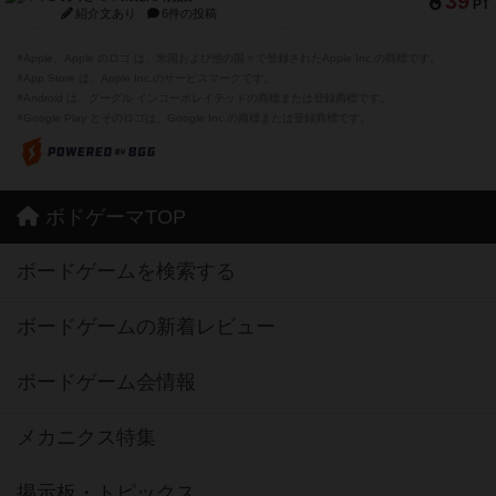
39
PT
紹介文あり
6件の投稿
※Apple、Apple のロゴ は、米国および他の国々で登録されたApple Inc.の商標です。
※App Store は、Apple Inc.のサービスマークです。
※Android は、グーグル インコーポレイテッドの商標または登録商標です。
※Google Play とそのロゴは、Google Inc.の商標または登録商標です。
ボドゲーマTOP
ボードゲームを検索する
ボードゲームの新着レビュー
ボードゲーム会情報
メカニクス特集
掲示板・トピックス