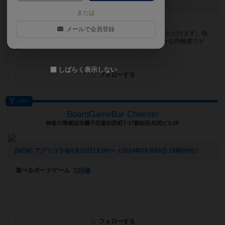
[NEW] 2月のゲイセン（2026年02月09日 20時36分）
または
遊べるボードゲーム
920個
メールで会員登録
阪急桂駅から徒歩3分。 広い空間でゆったりとご利用いただけます。他
にも3Dプリンターや書籍、常設アート作品展示など様々な距離感でゲ
ー...
しばらく表示しない
フォローする
バー
BoardGameBar Cheese!
神奈川県横浜市磯子区新杉田町7-17新杉田共同ビル2F
[NEW] アグリコラ会9月15日12:00〜（2024年09月08日 15時39分）
遊べるボードゲーム
530個
フォローする