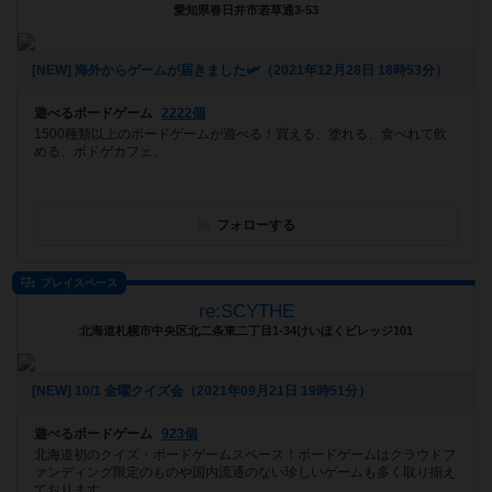
愛知県春日井市若草通3-53
[NEW] 海外からゲームが届きました🛩（2021年12月28日 18時53分）
遊べるボードゲーム
2222個
1500種類以上のボードゲームが遊べる！買える、塗れる、食べれて飲
める、ボドゲカフェ。
フォローする
プレイスペース
re:SCYTHE
北海道札幌市中央区北二条東二丁目1-34けいほくビレッジ101
[NEW] 10/1 金曜クイズ会（2021年09月21日 19時51分）
遊べるボードゲーム
923個
北海道初のクイズ・ボードゲームスペース！ボードゲームはクラウドフ
ァンディング限定のものや国内流通のない珍しいゲームも多く取り揃え
ております。