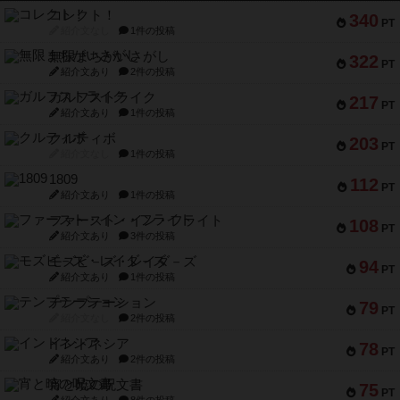
コレクト！
340
PT
紹介文なし
1件の投稿
無限まちがいさがし
322
PT
紹介文あり
2件の投稿
ガルフストライク
217
PT
紹介文あり
1件の投稿
クルティボ
203
PT
紹介文なし
1件の投稿
1809
112
PT
紹介文あり
1件の投稿
ファースト・イン・フライト
108
PT
紹介文あり
3件の投稿
モズビ－ズ・レイダ－ズ
94
PT
紹介文あり
1件の投稿
テンプテーション
79
PT
紹介文なし
2件の投稿
インドネシア
78
PT
紹介文あり
2件の投稿
宵と暁の呪文書
75
PT