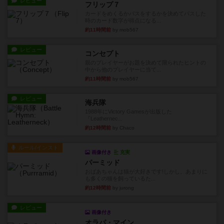
レビュー
フリップ７
カードをめくるかパスをするかを決めてパスした
時のカード数字が得点になる...
約11時間前
by mob567
レビュー
コンセプト
親のプレイヤーがお題を決めて限られたヒントの
中から他のプレイヤーに当て...
約11時間前
by mob567
レビュー
海兵隊
1988年にVictory Gamesが出版した
『Leathernec...
約12時間前
by Chaco
ルール/インスト
画像付き
充実
パーミッド
おばあちゃんは猫が大好きです!しかし、あまりに
も多くの猫を飼っているた...
約12時間前
by jurong
レビュー
画像付き
オラパ・マイン