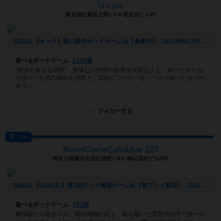
U-cafe
東京都台東区上野1-2-6 長谷川ビル2F
[NEW] 【オース】夜の新作ボードゲーム会【食事付】（2023年01月09日 20時31分）
遊べるボードゲーム
1339個
"好きが集まる場所" 美味しい料理やお酒を大切な人と。ボードゲーム
やダーツを気の知れた仲間と。気軽にコーヒーを。一人でゆったりバー
タイ...
フォローする
バー
BoardGameCafe&Bar 227
神奈川県横浜市西区岡野1-9-6 第8Z西村ビル701
[NEW] 【9/26(月)】第3回デッキ構築ゲーム会【初プレイ歓迎】（2022年09月11日 20時39分）
遊べるボードゲーム
753個
横浜駅から徒歩７分。席の間隔が広く、落ち着いた雰囲気の中でボード