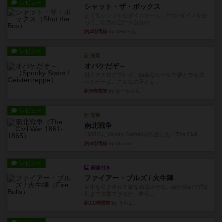
レビュー
シャット・ザ・ボックス
とてもシンプルなダイスゲーム。2つのダイスを振
って、出目の合計を自分の...
約4時間前
by OSAっち
レビュー
充実
オバケだぞ～
対人アナログプレイ。簡単なルールで誰とでも遊
べるゲーム。こんなの子ども...
約5時間前
by おーちゃん
レビュー
充実
南北戦争
1983年にVictory Gamesが出版した『The Civil ...
約9時間前
by Chaco
レビュー
画像付き
ファイアー・ブルズ / 火牛陣
火牛を引き連れて敵を殲滅させる。縦か斜めで前2
列まで攻撃できるが、自分...
約11時間前
by うらまこ