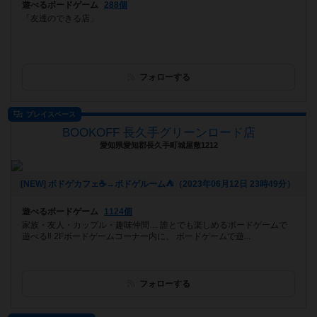
遊べるボードゲーム
288個
「友達のできる店」
フォローする
プレイスペース
BOOKOFF 長久手グリーンロード店
愛知県愛知郡長久手町城屋敷1212
[NEW] ボドゲカフェ☕️→ボドゲルーム⛺️（2023年06月12日 23時49分）
遊べるボードゲーム
1124個
家族・友人・カップル・趣味仲間… 誰とでも楽しめるボードゲームで
遊べる‼️ 2Fボードゲームコーナー内に、 ボードゲームで遊...
フォローする