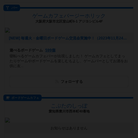
バー
ゲームカフェバージーホリック
大阪府大阪市北区堂山町6-1 アジヨシビル4F
[NEW] 毎週火・金曜日ボードゲーム交流会実施中！（2023年11月24日 16時39分）
遊べるボードゲーム
599個
寝転べるゲームカフェバーが出現しました！ ゲームカフェとしてまっ
たりゲームやボードゲームを楽しむもよし、ゲームバーとしてお酒をお
供に友...
フォローする
ボードゲームカフェ
こぶたのしっぽ
愛知県豊川市西本町40番地
お知らせはありません