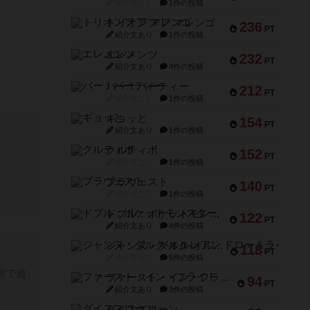
紹介文なし
1件の投稿
トリオンフ ア マレンゴ
236
PT
紹介文あり
1件の投稿
エレメンツ
232
PT
紹介文あり
4件の投稿
バー！パーティー
212
PT
紹介文なし
1件の投稿
ギョッと
154
PT
紹介文あり
1件の投稿
クルティボ
152
PT
紹介文なし
1件の投稿
ブラヴェスト
140
PT
紹介文なし
1件の投稿
ドブル：ポケットモンスター
122
PT
紹介文あり
4件の投稿
ジャンヌ・ダルク-オルレアン ドロー＆ライト
118
PT
紹介文なし
5件の投稿
間で遊
ファースト・イン・フライト
94
PT
紹介文あり
3件の投稿
ダイススローン