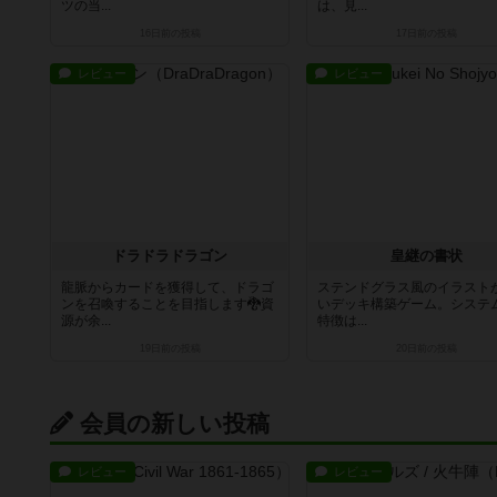
ツの当...
は、見...
16日前
の投稿
17日前
の投稿
レビュー
レビュー
ドラドラドラゴン
皇継の書状
龍脈からカードを獲得して、ドラゴ
ステンドグラス風のイラスト
ンを召喚することを目指します🐉資
いデッキ構築ゲーム。システ
源が余...
特徴は...
19日前
の投稿
20日前
の投稿
会員の新しい投稿
レビュー
レビュー