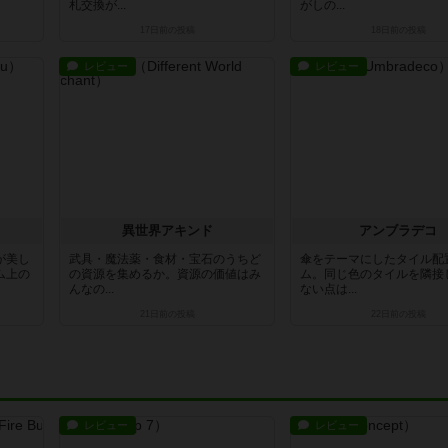
札交換が...
がしの...
17日前
の投稿
18日前
の投稿
レビュー
レビュー
異世界アキンド
アンブラデコ
が美し
武具・魔法薬・食材・宝石のうちど
傘をテーマにしたタイル配
ム上の
の資源を集めるか。資源の価値はみ
ム。同じ色のタイルを隣接
んなの...
ない点は...
21日前
の投稿
22日前
の投稿
レビュー
レビュー