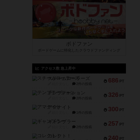
ボドファン
ボードゲームに特化したクラウドファンディング
アクセス数 急上昇中
スチームローラーズ
686
PT
紹介文なし
2件の投稿
テンプテーション
326
PT
紹介文なし
2件の投稿
アマナイト
300
PT
紹介文なし
1件の投稿
ギャンブラー
257
PT
紹介文なし
2件の投稿
コレクト！
240
PT