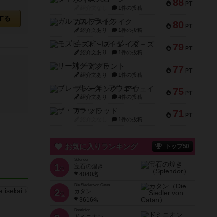
88
PT
紹介文なし
1件の投稿
する
ガルフストライク
80
PT
紹介文あり
1件の投稿
モズビ－ズ・レイダ－ズ
79
PT
紹介文あり
1件の投稿
リー対グラント
77
PT
紹介文あり
1件の投稿
ブレーキング・アウェイ
75
PT
紹介文あり
4件の投稿
ザ・フラッド
71
PT
紹介文なし
1件の投稿
お気に入りランキング
トップ50
Splendor
1
宝石の煌き
位
4040名
Die Siedler von Catan
2
カタン
位
3616名
Dominion
ドミニオン