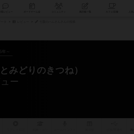
索
新着レビュー
ボードゲーム会
コミュニティ
掲示板一覧
データ
レビュー
七盤のハムさんさんの投稿
25年～
きとみどりのきつね）
ビュー
リプレイ
日記
戦略
・コツ
ルール
/インスト
掲示板
拡張/関連
作
次