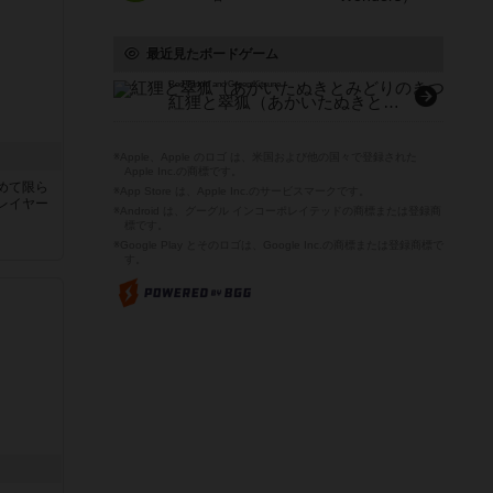
最近見たボードゲーム
Red Tanuki and Green Kitsune
紅狸と翠狐（あかいたぬきとみどりのきつね）
※Apple、Apple のロゴ は、米国および他の国々で登録された
Apple Inc.の商標です。
めて限ら
※App Store は、Apple Inc.のサービスマークです。
レイヤー
※Android は、グーグル インコーポレイテッドの商標または登録商
標です。
※Google Play とそのロゴは、Google Inc.の商標または登録商標で
す。