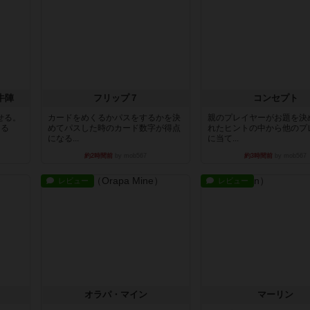
牛陣
フリップ７
コンセプト
せる。
カードをめくるかパスをするかを決
親のプレイヤーがお題を決
きる
めてパスした時のカード数字が得点
れたヒントの中から他のプ
になる...
に当て...
約2時間前
by mob567
約3時間前
by mob567
レビュー
レビュー
オラパ・マイン
マーリン