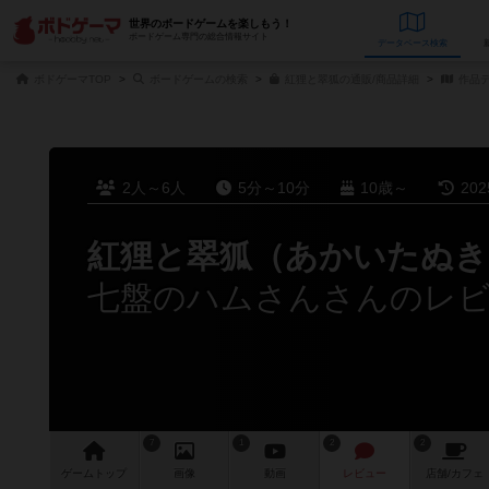
世界のボードゲームを楽しもう！
ボードゲーム専門の総合情報サイト
データベース
検
ボドゲーマTOP
ボードゲームの検索
紅狸と翠狐の通販/商品詳細
作品
2人～6人
5分～10分
10歳～
20
紅狸と翠狐（あかいたぬ
七盤のハムさんさんのレ
7
1
2
2
ゲーム
トップ
画像
動画
レビュー
店舗/
カフェ