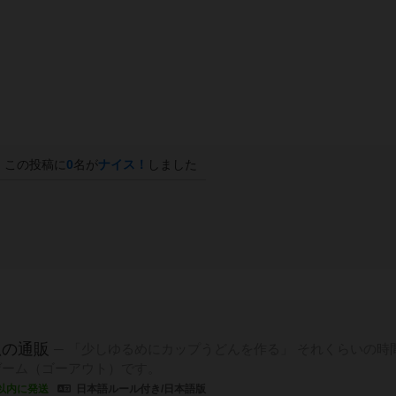
この投稿に
0
名が
ナイス！
しました
狐の通販
「少しゆるめにカップうどんを作る」 それくらいの時
ゲーム（ゴーアウト）です。
以内に発送
日本語ルール付き/日本語版