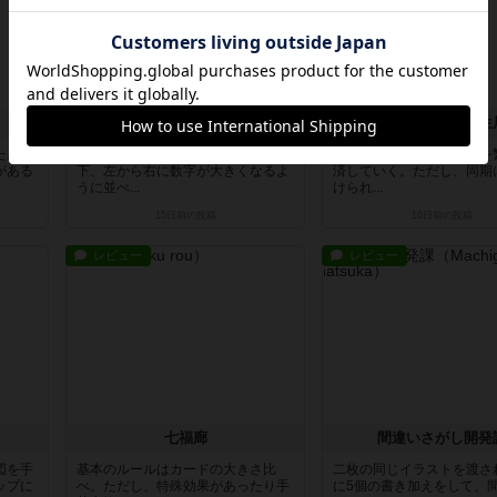
ストリームスクロス
こちら異世界転生
た。お
ダイスを振って、一直線に上から
新人女神となって、世界を
がある
下、左から右に数字が大きくなるよ
済していく。ただし、同期
うに並べ...
けられ...
15日前
の投稿
16日前
の投稿
レビュー
レビュー
七福廊
間違いさがし開発
図を手
基本のルールはカードの大きさ比
二枚の同じイラストを渡さ
ップに
べ。ただし、特殊効果があったり手
に5個の書き加えをして、