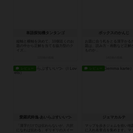
単語探知機タンタンゴ
ボックスのかんじ
縦軸と横軸を決めて、10個近くのお
お題に合う札をとる漢字かる
題の中から正解を当てる協力型のク
題は、読み方・画数など正解
イズ...
ものか...
12日前
の投稿
14日前
の投稿
レビュー
レビュー
愛羅武粋逸-あいらぶすいいつ-
ジェマカルテ
「漢字だけでは伝わらないが、六択
マップを歩きジェムを拾い地
になれば伝わる」ギリギリのスイー
に入れ名誉点を集めます。マ