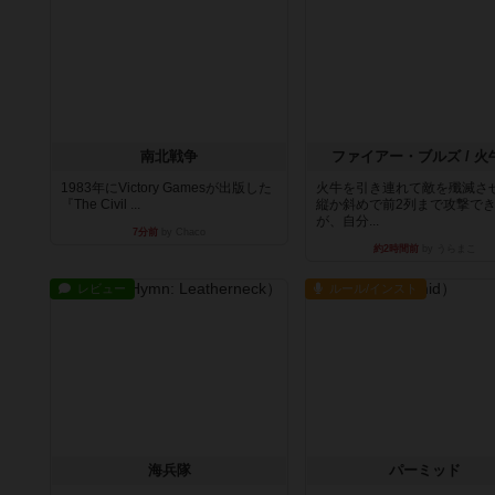
南北戦争
ファイアー・ブルズ / 火
1983年にVictory Gamesが出版した
火牛を引き連れて敵を殲滅さ
『The Civil ...
縦か斜めで前2列まで攻撃で
が、自分...
7分前
by Chaco
約2時間前
by うらまこ
レビュー
ルール/インスト
海兵隊
パーミッド