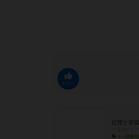
ナイス！
紅狸と翠
べるカード
1～2営業日