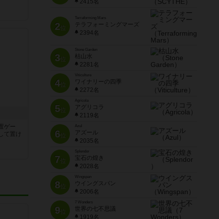
2415名
Terraforming Mars
2
テラフォーミングマーズ
位
2394名
Stone Garden
3
枯山水
位
2281名
Viticulture
4
ワイナリーの四季
位
2272名
Agricola
5
アグリコラ
位
2119名
置ゲー
Azul
6
アズール
して置け
位
2035名
Splendor
7
宝石の煌き
位
2028名
Wingspan
8
ウイングスパン
位
2006名
7 Wonders
9
世界の七不思議
位
1919名