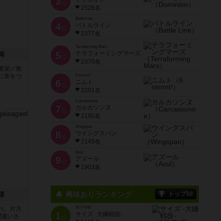
3
位
2528名
Battle Line
4
バトルライン
位
2377名
Terraforming Mars
5
テラフォーミングマーズ
局
位
2370名
繁栄／救
に差をつ
6 nimmt!
6
ニムト
位
2201名
Carcassonne
7
カルカソンヌ
位
2190名
Wingspan
8
ウイングスパン
位
2149名
Azul
9
アズール
位
1903名
興味ありランキング
トップ50
課
れ、片方
SCYTHE
1
サイズ -大鎌戦役-
間違いさ
位