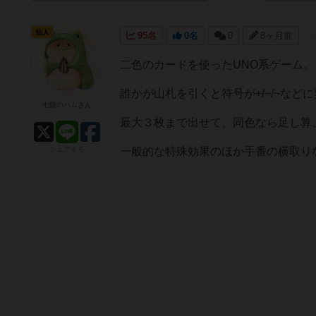
仙人
95名
0名
0
8ヶ月前
二色のカードを使ったUNO系ゲーム。
誰かが山札を引くと符号が+/−/~な
七盤のハムさん
最大３枚まで出せて、同色なら足し算
シェアする
一般的な特殊効果のほか手番の横取り