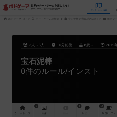
世界のボードゲームを楽しもう！
ボードゲーム専門の総合情報サイト
データベース
検
ボドゲーマTOP
ボードゲームの検索
宝石泥棒の通販/商品詳細
作品デ
3人～5人
10分前後
8歳～
2019
宝石泥棒
0件のルール/インスト
3
1
12
ゲーム
トップ
画像
動画
レビュー
店舗/
カフェ