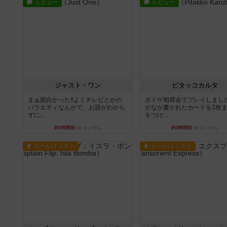
レビュー
レビュー
ジャスト・ワン
ピタッコカルタ
まぁ面白かった‼️よくテレビとかの
ボドゲ相席会でプレイしまし
バラエティなんかで、お題がわから
がなが書かれたカードを2枚
ずに...
をつけ...
約5時間前
by みいやん
約5時間前
by みいやん
ルール/インスト
ルール/インスト