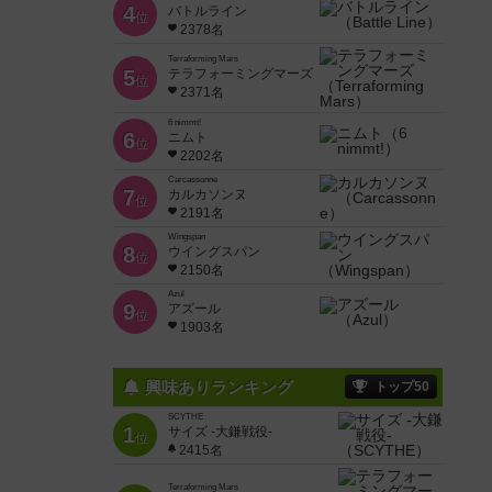
4
バトルライン
位
2378名
Terraforming Mars
5
テラフォーミングマーズ
位
2371名
6 nimmt!
6
ニムト
位
2202名
Carcassonne
7
カルカソンヌ
位
2191名
Wingspan
8
ウイングスパン
位
2150名
Azul
9
アズール
位
1903名
興味ありランキング
トップ50
SCYTHE
1
サイズ -大鎌戦役-
位
2415名
Terraforming Mars