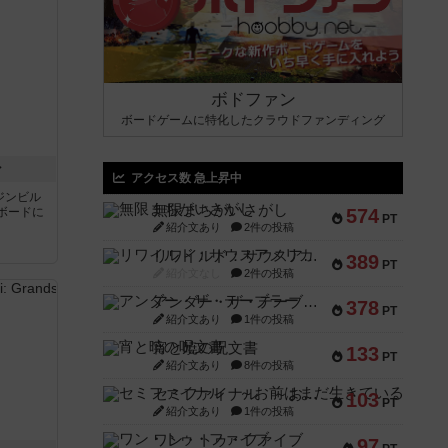
ボドファン
ボードゲームに特化したクラウドファンディング
ン
アクセス数 急上昇中
ジンビル
無限まちがいさがし
ボードに
574
PT
紹介文あり
2件の投稿
リワイルド：サウスアメリカ
389
PT
紹介文なし
2件の投稿
アンダー・ザ・テーブラー
378
PT
紹介文あり
1件の投稿
宵と暁の呪文書
133
PT
紹介文あり
8件の投稿
セミファイナル ～お前はまだ生きている～
103
PT
紹介文あり
1件の投稿
ワン・トゥ・ファイブ
97