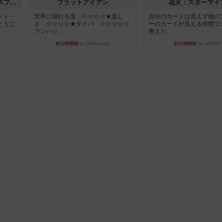
トランスオリエント・エクスプレス
フラットアイアン
花火：スターマイ
ント・
世界に浸れる度 ☆☆☆☆★楽し
自分のカードは見えず他の
とうご
さ ☆☆☆☆★タイパ ☆☆☆☆☆
ーのカードが見える状態で
マンハッ...
教えた...
約11時間前
by DKnewyork
約13時間前
by mob567