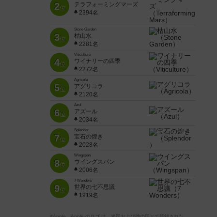
2
テラフォーミングマーズ
位
2394名
Stone Garden
3
枯山水
位
2281名
Viticulture
4
ワイナリーの四季
位
2272名
Agricola
5
アグリコラ
位
2120名
Azul
6
アズール
位
2034名
Splendor
7
宝石の煌き
位
2028名
Wingspan
8
ウイングスパン
位
2006名
7 Wonders
9
世界の七不思議
位
1919名
※Apple、Apple のロゴ は、米国および他の国々で登録された