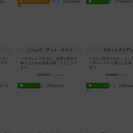
ルール/インスト
レビュー
ノームズ・アット・ナイト
フラットアイア
たひら
ベネボレンス女王は、忠実な臣民を
1~2人に限定された、エン
まで手
称えるための祝宴を開こうとしてい
ド系のシステム選んだ企業
ます。...
街で...
約6時間前
by jurong
約6時間前
by あくり
レビュー
レビュー