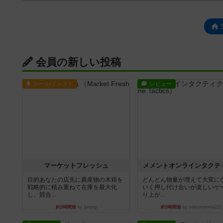
会員の新しい投稿
ルール/インスト
レビュー
マーケットフレッシュ
メメントオンラインタクテ
目的あなたの店先に農産物の木箱を
どんどん物量が増えて大変に
戦略的に積み重ねて在庫を最大化
いく押し付け合いが楽しいゲ
し、競合...
り上が...
約3時間前
by jurong
約3時間前
by nekomanma222