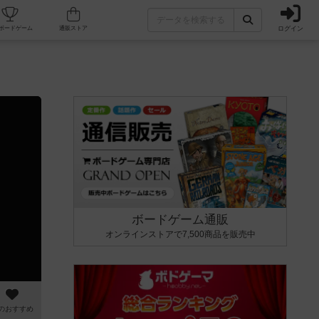
ログイン
カフェ/店舗
人気ボードゲーム
通販ストア
ボードゲーム通販
オンラインストアで7,500商品を販売中
のおすすめ