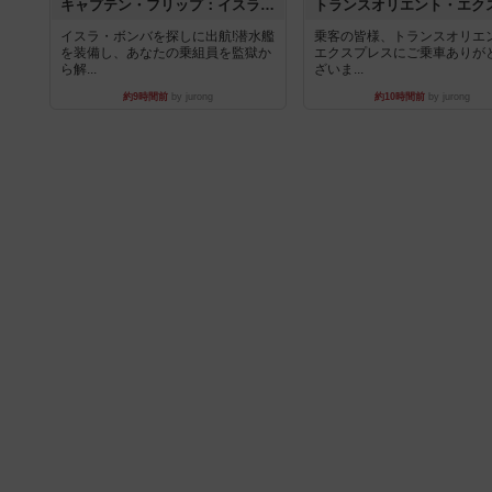
キャプテン・フリップ：イスラ・ボンバ
イスラ・ボンバを探しに出航!潜水艦
乗客の皆様、トランスオリエ
を装備し、あなたの乗組員を監獄か
エクスプレスにご乗車ありが
ら解...
ざいま...
約9時間前
by jurong
約10時間前
by jurong