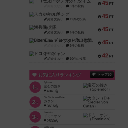
エコーズ・オブ・タイム
45
PT
紹介文なし
8件の投稿
スカルキング
45
PT
紹介文あり
12件の投稿
海兵隊
45
PT
紹介文あり
1件の投稿
Bitter End ブタペスト救出作戦
45
PT
紹介文なし
1件の投稿
ドコジャン
42
PT
紹介文あり
10件の投稿
お気に入りランキング
トップ50
Splendor
1
宝石の煌き
位
4041名
Die Siedler von Catan
2
カタン
位
3616名
Dominion
3
ドミニオン
位
2530名
Battle Line