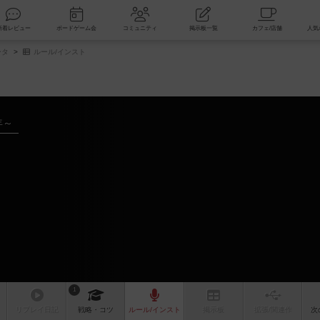
索
新着レビュー
ボードゲーム会
コミュニティ
掲示板一覧
ータ
ルール/インスト
年～
1
リプレイ
日記
戦略
・コツ
ルール
/インスト
掲示板
拡張/関連
作
次