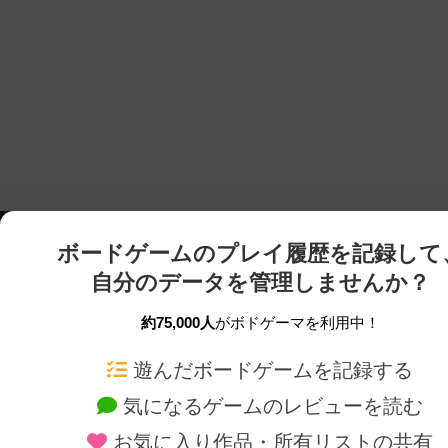
ボードゲームのプレイ履歴を記録して
自分のデータを管理しませんか？
約75,000人
がボドゲーマを利用中！
ボドゲーマTOP
ボードゲーム通販
遊んだボードゲームを記録する
気になるゲームのレビューを読む
ボードゲームを検索する
新作・再入荷情報
お気に入り作品・所有リストの共有
ボードゲームの新着レビュー
定番ボードゲームの通販