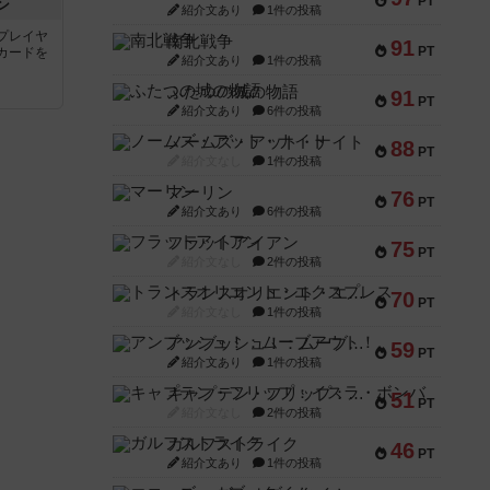
PT
ン
紹介文あり
1件の投稿
プレイヤ
南北戦争
91
PT
カードを
紹介文あり
1件の投稿
ふたつの城の物語
91
PT
紹介文あり
6件の投稿
ノームズ・アット・ナイト
88
PT
紹介文なし
1件の投稿
マーリン
76
PT
紹介文あり
6件の投稿
フラットアイアン
75
PT
紹介文なし
2件の投稿
トランスオリエント・エクスプレス
70
PT
紹介文なし
1件の投稿
アンブッシュ！：ムーブアウト！
59
PT
紹介文あり
1件の投稿
キャプテン・フリップ：イスラ・ボンバ
51
PT
紹介文なし
2件の投稿
ガルフストライク
46
PT
紹介文あり
1件の投稿