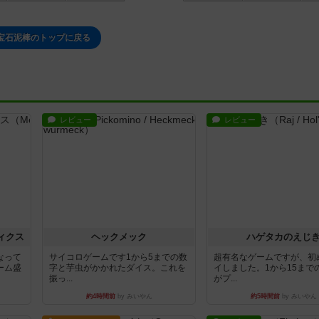
宝石泥棒のトップに戻る
レビュー
レビュー
ィクス
ヘックメック
ハゲタカのえじ
なって
サイコロゲームです1から5までの数
超有名なゲームですが、初
ーム盛
字と芋虫がかかれたダイス。これを
イしました。1から15まで
振っ...
がプ...
約4時間前
by みいやん
約5時間前
by みいやん