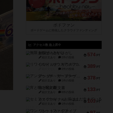
ボドファン
ボードゲームに特化したクラウドファンディング
アクセス数 急上昇中
無限まちがいさがし
574
PT
紹介文あり
2件の投稿
リワイルド：サウスアメリカ
389
PT
紹介文なし
2件の投稿
アンダー・ザ・テーブラー
378
PT
紹介文あり
1件の投稿
宵と暁の呪文書
133
PT
紹介文あり
8件の投稿
セミファイナル ～お前はまだ生きている～
103
PT
紹介文あり
1件の投稿
ワン・トゥ・ファイブ
97