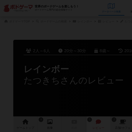
世界のボードゲームを楽しもう！
ボードゲーム専門の総合情報サイト
データベース
検
ボドゲーマTOP
ボードゲームの検索
レインボー
レビュー
たつ
2人～6人
20分～30分
8歳～
20
レインボー
たつきちさんのレビュー
4
1
2
ゲーム
トップ
画像
動画
レビュー
店舗/
カフェ