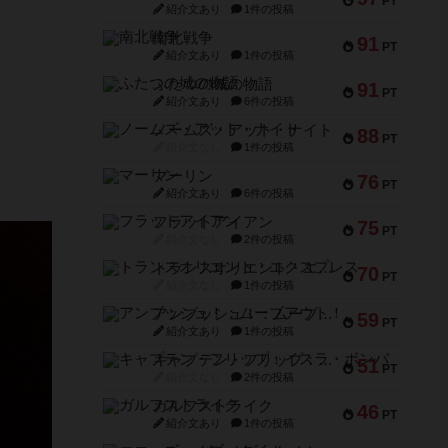
PT
紹介文あり
1件の投稿
南北戦争
91
PT
紹介文あり
1件の投稿
ふたつの城の物語
91
PT
紹介文あり
6件の投稿
ノームズ・アット・ナイト
88
PT
紹介文なし
1件の投稿
マーリン
76
PT
紹介文あり
6件の投稿
フラットアイアン
75
PT
紹介文なし
2件の投稿
トランスオリエント・エクスプレス
70
PT
紹介文なし
1件の投稿
アンブッシュ！：ムーブアウト！
59
PT
紹介文あり
1件の投稿
キャプテン・フリップ：イスラ・ボンバ
51
PT
紹介文なし
2件の投稿
ガルフストライク
46
PT
紹介文あり
1件の投稿