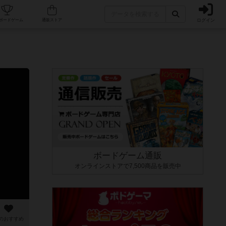
ログイン
カフェ/店舗
人気ボードゲーム
通販ストア
ボードゲーム通販
オンラインストアで7,500商品を販売中
のおすすめ