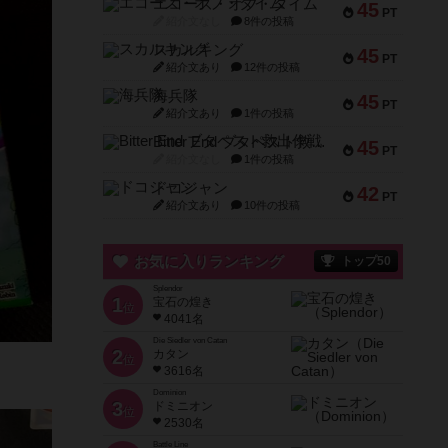
エコーズ・オブ・タイム
45
PT
紹介文なし
8件の投稿
スカルキング
45
PT
紹介文あり
12件の投稿
海兵隊
45
PT
紹介文あり
1件の投稿
Bitter End ブタペスト救出作戦
45
PT
紹介文なし
1件の投稿
ドコジャン
42
PT
紹介文あり
10件の投稿
お気に入りランキング
トップ50
Splendor
1
宝石の煌き
位
4041名
Die Siedler von Catan
2
カタン
位
3616名
Dominion
3
ドミニオン
位
2530名
Battle Line