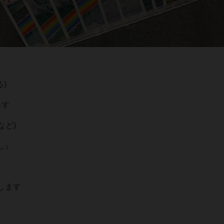
)
出す
など)
し』
します