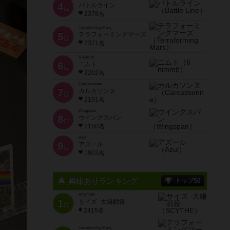
4
バトルライン
位
2378名
Terraforming Mars
5
テラフォーミングマーズ
位
2371名
6 nimmt!
6
ニムト
位
2202名
Carcassonne
7
カルカソンヌ
位
2191名
Wingspan
8
ウイングスパン
位
2150名
Azul
9
アズール
位
1903名
興味ありランキング
トップ50
SCYTHE
1
サイズ -大鎌戦役-
位
2415名
Terraforming Mars