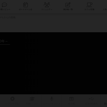
索
新着レビュー
ボードゲーム会
コミュニティ
掲示板一覧
きちさんの投稿
10年～
リプレイ
日記
戦略
・コツ
ルール
/インスト
掲示板
拡張/関連
作
次