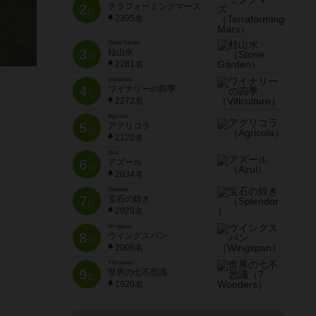
2
テラフォーミングマーズ
位
2395名
Stone Garden
3
枯山水
位
2281名
Viticulture
4
ワイナリーの四季
位
2272名
Agricola
5
アグリコラ
位
2120名
Azul
6
アズール
位
2034名
Splendor
7
宝石の煌き
位
2029名
Wingspan
8
ウイングスパン
位
2006名
7 Wonders
9
世界の七不思議
位
1920名