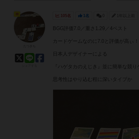
神
105名
1名
0
1年以上前
BGG評価7.0／重さ1.29／4ベスト
カードゲームなのに7.0と評価が高ぃ！
たつきち
日本人デザイナーによる
シェアする
『ハゲタカのえじき』並に簡単な競り
思考性はやり込む程に深いタイプか