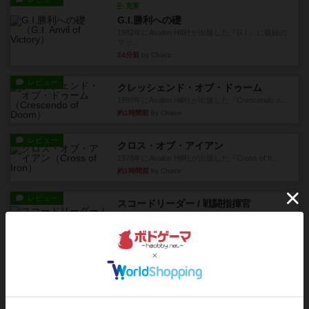
充実
G.I.勝利への礎
1982年にAvalon Hill社が出版した『G.I.』に収録の
マッ...
24分前
by Chaco
レビュー
クレッシェンド・オブ・ドゥーム
1980年にAvalon Hill社が出版した『Crescendo o...
約1時間前
by Chaco
レビュー
クロス・オブ・アイアン
1978年にAvalon Hill社が出版した『Cross of Ir...
約1時間前
by Chaco
レビュー
スコードリーダー / 戦闘指揮官
1977年にAvalon Hill社が出版した、通称パープル
ボックスと...
約1時間前
by Chaco
レビュー
充実
コンテナ
【ざっくりレビュー】2026年新版、いくつかのル
ールが追加された。追加...