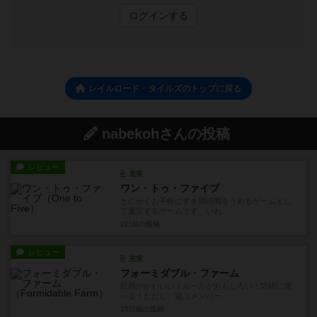
ログインする
レイルロード・タイルズのトップに戻る
nabekohさんの投稿
レビュー
充実
ワン・トゥ・ファイブ
とにかくお手軽にすき間時間をうめるゲームとし
て重宝するゲームです。いわ...
2日前
の投稿
レビュー
充実
フォーミダブル・ファーム
絵柄がかわいい！ルールがおもしろい！気軽に遊
べる！ただし、遊ぶメンバー...
15日前
の投稿