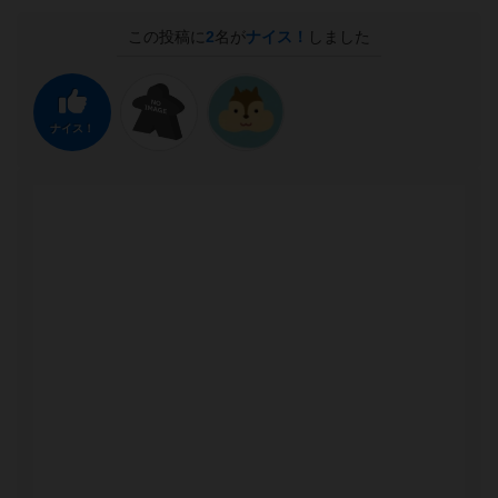
この投稿に
2
名が
ナイス！
しました
ナイス！