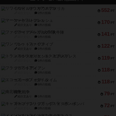
リワイルド：サウスアメリカ
552
PT
紹介文なし
2件の投稿
マーケットフレッシュ
170
PT
紹介文あり
1件の投稿
ファイアー・ブルズ / 火牛陣
141
PT
紹介文なし
1件の投稿
ワン・トゥ・ファイブ
122
PT
紹介文あり
1件の投稿
トランスオリエント・エクスプレス
119
PT
紹介文なし
1件の投稿
フラットアイアン
118
PT
紹介文なし
2件の投稿
エコーズ・オブ・タイム
118
PT
紹介文なし
8件の投稿
南北戦争
79
PT
紹介文あり
1件の投稿
キャプテン・フリップ：イスラ・ボンバ
72
PT
紹介文なし
2件の投稿
メメントオンラインタクティクス