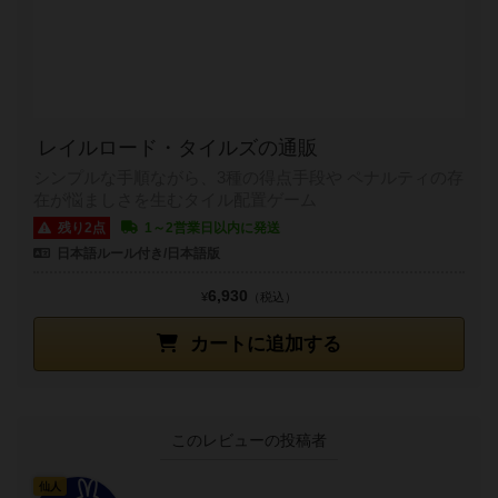
レイルロード・タイルズの通販
シンプルな手順ながら、3種の得点手段や ペナルティの存
在が悩ましさを生むタイル配置ゲーム
残り2点
1～2営業日以内に発送
日本語ルール付き/日本語版
6,930
¥
（税込）
カートに追加する
このレビューの投稿者
仙人