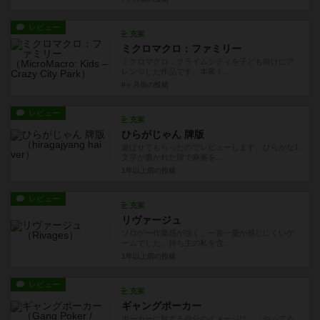
レビュー
充実
ミクロマクロ：ファミリー
ミクロマクロ：クライムシティを子ども向けにア
レンジした作品です。本家ミ...
9ヶ月前
の投稿
レビュー
充実
ひらがじゃん 牌版
遊ばせてもらったのでレビューします。ひらがな1
文字が書かれた牌で麻雀を...
1年以上前
の投稿
レビュー
充実
リヴァージュ
ソロゲー作業感が強く、一喜一憂が感じにくいゲ
ームでした。持ち主の私を含...
1年以上前
の投稿
レビュー
充実
ギャングポーカー
ポーカーに対する自分のイメージは、「やってる