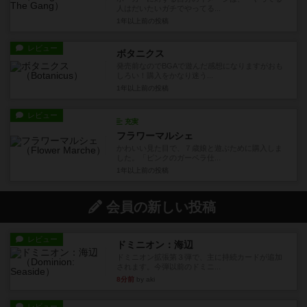
人はだいたいガチでやってる...
1年以上前
の投稿
レビュー
ボタニクス
発売前なのでBGAで遊んだ感想になりますがおも
しろい！購入をかなり迷う...
1年以上前
の投稿
レビュー
充実
フラワーマルシェ
かわいい見た目で、７歳娘と遊ぶために購入しま
した。「ピンクのガーベラ仕...
1年以上前
の投稿
会員の新しい投稿
レビュー
ドミニオン：海辺
ドミニオン拡張第３弾で、主に持続カードが追加
されます。今弾以前のドミニ...
8分前
by aki
レビュー