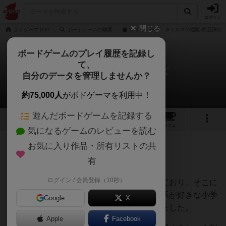
ログイン
閉じる
ボドゲーマTOP
ボードゲームの検索
レイルロード・タイルズの通販/商品詳細
ボードゲームのプレイ履歴を記録し
て、
レイルロード・タイルズ
自分のデータを管理しませんか？
nabekohさんのレビュー
約75,000人
がボドゲーマを利用中！
遊んだボードゲームを記録する
1
2
13
トップ
画像
動画
レビュー
カフェ
気になるゲームのレビューを読む
お気に入り作品・所有リストの共
235名
2名
0
2ヶ月前
有
ログイン / 会員登録（10秒）
初心者歓迎のオープン会を定期的に開催しており、そこに
持っていけば活躍しそう、あわよくば交通系が好きな小学
Google
X
生息子とも遊べそうという気持ちで購入しました。
Apple
Facebook