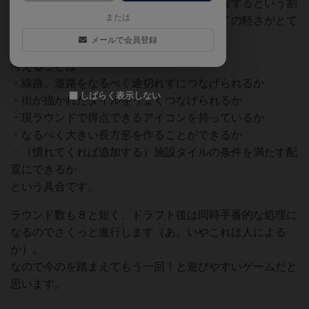
タイルをドラフトして条件に合うように配置するという割
または
とありがちなゲームですが、雰囲気とプレイの軽さがとて
もよく、気に入りました。
メールで会員登録
考えることは
・線路、道路をなるべく途切れずにつなげられるか
しばらく表示しない
・街が描かれたタイルをうまくつなげられるか
・現ラウンドで得点できるアイコンを持っているか
・なるべく大きい長方形を作ることができるか
・（慣れてくれば追加する）施設タイルの条件を満たす配
置にできるか
という具合です。
ラウンド数も８と短く、ドラフト後は同時手番的な処理に
なるのでさくっと進行します（あ、いやこれは人による
か）。
なので今のを踏まえてもう一回！と遊びやすいゲームだと
思います。