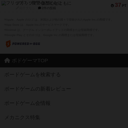
フリップ７：復讐心とともに
37
PT
紹介文なし
2件の投稿
※Apple、Apple のロゴ は、米国および他の国々で登録されたApple Inc.の商標です。
※App Store は、Apple Inc.のサービスマークです。
※Android は、グーグル インコーポレイテッドの商標または登録商標です。
※Google Play とそのロゴは、Google Inc.の商標または登録商標です。
ボドゲーマTOP
ボードゲームを検索する
ボードゲームの新着レビュー
ボードゲーム会情報
メカニクス特集