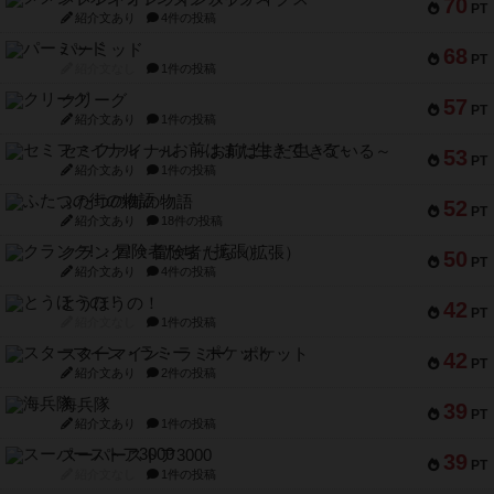
70
PT
紹介文あり
4件の投稿
パーミッド
68
PT
紹介文なし
1件の投稿
クリーグ
57
PT
紹介文あり
1件の投稿
セミファイナル ～お前はまだ生きている～
53
PT
紹介文あり
1件の投稿
ふたつの街の物語
52
PT
紹介文あり
18件の投稿
クランク! ：冒険者たち（拡張）
50
PT
紹介文あり
4件の投稿
とうほうの！
42
PT
紹介文なし
1件の投稿
スターマイン・ラミー ポケット
42
PT
紹介文あり
2件の投稿
海兵隊
39
PT
紹介文あり
1件の投稿
スーパーストア3000
39
PT
紹介文なし
1件の投稿