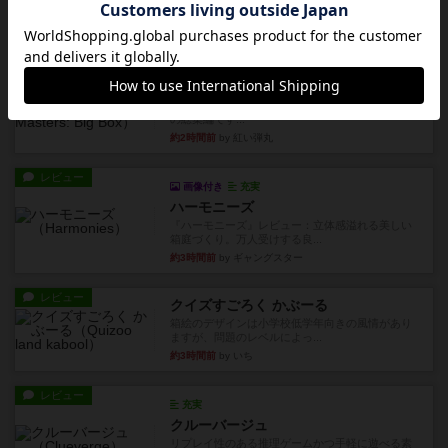
約2時間前
by Juin-Zuo Lin
レビュー
画像付き
充実
異世界ギルドマスターズ総集編
再販待ってました～っ (&gt;_&lt;)しかも全部入り
の総集編です...
約2時間前
by 紅い弾丸
レビュー
画像付き
充実
ハーモニーズ
『ハーモニーズ』レビュー：立体感溢れる美しい
箱庭づくり。万人受けする良...
約3時間前
by ギャングスター
レビュー
クイズすごろく かぶーる
箱絵のデザインは小学校低学年向きの風情があり
ますが、問題のレベルによっ...
約3時間前
by いち
レビュー
充実
クルーバージュ
リプレイ性のある推理ゲームかつ手軽に遊べる素