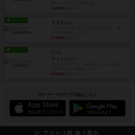
晴らしいゲームで、対戦、協...
約3時間前
by いち
レビュー
マスクメン
マスクメンすごい好き（プロレスも好き）。強い
やつを決めるというより、ジ...
約7時間前
by わー
レビュー
充実
フィッシェン
デジタルソロプレイ。毒のあるゲームを作るあの
人がデザイン。箱絵からもう...
約8時間前
by おーちゃん
ボドゲーマのアプリ版はこちら
アクセス数 急上昇中