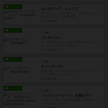
レビュー
カスカディア・ジュニア
イラストよし、テーマ性よし、ゲーム性よしで大
好きな作品です。小学校低学...
4ヶ月前
の投稿
レビュー
充実
プレザージュ
チーム戦を楽しみたいときがあるので購入しまし
た。すべてのカードに効果が...
5ヶ月前
の投稿
レビュー
充実
ティーガーデン
結論：めちゃくちゃ好きなゲームでした！１ラウ
ンド３手番（コストを払うと...
6ヶ月前
の投稿
レビュー
充実
バックストーリーズ：氷雪の下で
まず驚いたのがこの作品の認知度。TikTokやショ
ート動画でたくさんシ...
7ヶ月前
の投稿