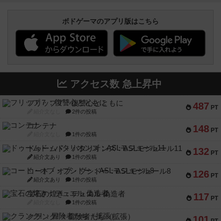
ボドゲーマのアプリ版はこちら
アクセス数 急上昇中
フリップ７：復讐心とともに
487
PT
紹介文なし
2件の投稿
コンテナ
148
PT
紹介文なし
1件の投稿
ドゥームド・バタリオンズ：ASLモジュール11
132
PT
紹介文あり
1件の投稿
コード・オブ・ブシドー：ASLモジュール8
126
PT
紹介文あり
1件の投稿
宝石の煌き：デュエル 偽造者
117
PT
紹介文なし
1件の投稿
クランク! ：冒険者たち（拡張）
101