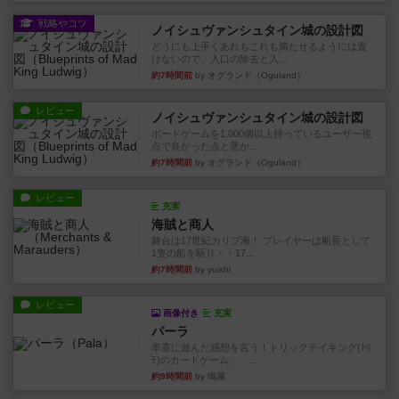
戦略やコツ
ノイシュヴァンシュタイン城の設計図
どうにも上手くあれもこれも満たせるようには置
けないので、入口の除去と入...
約7時間前
by オグランド（Oguland）
レビュー
ノイシュヴァンシュタイン城の設計図
ボードゲームを1,000個以上持っているユーザー視
点で良かった点と悪か...
約7時間前
by オグランド（Oguland）
レビュー
充実
海賊と商人
舞台は17世紀カリブ海！ プレイヤーは船長として
1隻の船を駆り・・17...
約7時間前
by yuishi
レビュー
画像付き
充実
パーラ
率直に遊んだ感想を言う！トリックテイキング(ﾄﾘ
ﾃ)のカードゲーム。 ...
約9時間前
by 鳴屋