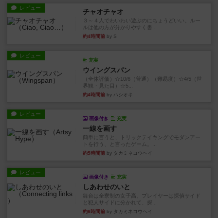
レビュー
チャオチャオ
３～４人でわいわい遊ぶのにちょうどいい。ルー
ルは他の方が分かりやすく書...
約4時間前
by S
レビュー
充実
ウイングスパン
（全体評価）☆10/6（普通）（難易度）☆4/5（世
界観・見た目）☆5...
約4時間前
by ハシオキ
レビュー
画像付き
充実
一線を画す
簡単に言うと、トリックテイキングでモダンアー
トを行う、と言ったゲーム。...
約5時間前
by タカミネコウヘイ
レビュー
画像付き
充実
しあわせのいと
舞台は全寮制の女子高。プレイヤーは探偵サイド
と犯人サイドに分かれて、探...
約6時間前
by タカミネコウヘイ