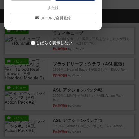
または
会員の新しい投稿
メールで会員登録
レビュー
ラミィキューブ
数字の牌を出して1番早く手札をなくした人が勝ち
しばらく表示しない
というシンプルだけど非常...
約2時間前
by ジョジョ
レビュー
ブラッドリーフ：タラワ（ASL拡張）
1996年にHeat of Battle社が出版した『Blood Re...
約3時間前
by Chaco
レビュー
ASL アクションパック#2
1999年にMMP社が出版した『ASL Action Pack
#2』...
約4時間前
by Chaco
レビュー
ASL アクションパック#1
1997年にAvalon Hill社が出版した『ASL Action ...
約4時間前
by Chaco