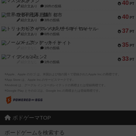
マスクメン
40
PT
紹介文あり
16件の投稿
世界の七不思議：都市
40
PT
紹介文あり
3件の投稿
トリックギア - ペルソナ5 ザ・ロイヤル-
37
PT
紹介文あり
6件の投稿
ノームズ・アット・ナイト
35
PT
紹介文なし
1件の投稿
フィッシェン2
33
PT
紹介文なし
1件の投稿
※Apple、Apple のロゴ は、米国および他の国々で登録されたApple Inc.の商標です。
※App Store は、Apple Inc.のサービスマークです。
※Android は、グーグル インコーポレイテッドの商標または登録商標です。
※Google Play とそのロゴは、Google Inc.の商標または登録商標です。
ボドゲーマTOP
ボードゲームを検索する