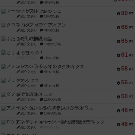
PT
紹介文あり
4件の投稿
マーケットフレッシュ
80
PT
紹介文あり
1件の投稿
クロス・オブ・アイアン
68
PT
紹介文あり
3件の投稿
ふたつの街の物語
65
PT
紹介文あり
18件の投稿
とうほうの！
61
PT
紹介文なし
1件の投稿
メメントオンラインタクティクス
58
PT
紹介文あり
4件の投稿
ブリックス
56
PT
紹介文あり
4件の投稿
ダグエイトチェス
50
PT
紹介文あり
11件の投稿
アズール：シントラのステンドグラス
48
PT
紹介文あり
18件の投稿
ロシアン・キャンペーン：第5版デラックス
46
PT
紹介文あり
0件の投稿