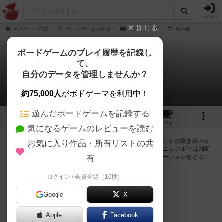
ログイン
閉じる
ボドゲーマTOP
ボードゲームの検索
ラビットピア
掲示板
ボードゲームのプレイ履歴を記録し
て、
ラビットピア
自分のデータを管理しませんか？
0件の掲示板
約75,000人
がボドゲーマを利用中！
遊んだボードゲームを記録する
5
1
トップ
画像
動画
レビュー
カフェ
気になるゲームのレビューを読む
ログインするとラビットピアに関する掲示板の作成やコメントの書き込みが
お気に入り作品・所有リストの共
出来るようになります。ルールの疑問やエラッタ情報、マニュアルでは判断
し辛い曖昧な表記等について会員同士で自由にコミュニケーションをとるこ
有
とが出来ます。
ログイン / 会員登録（10秒）
ログイン/無料会員登録
Google
X
Apple
Facebook
ラビットピアのトップに戻る