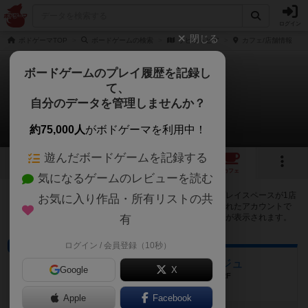
ログイン
閉じる
ボドゲーマTOP
ボードゲームの検索
ラビットピア
カフェ/店舗情報
ボードゲームのプレイ履歴を記録し
て、
ラビットピア
自分のデータを管理しませんか？
1店のカフェ/スペースが提供中
約75,000人
がボドゲーマを利用中！
遊んだボードゲームを記録する
5
1
トップ
画像
動画
レビュー
カフェ
気になるゲームのレビューを読む
ラビットピアで遊ぶことができるボードゲームカフェ・プレイスペースが1店
お気に入り作品・所有リストの共
登録されています。公開プロフィールの都道府県が設定されたアカウントで
ログインすると、同じ都道府県内の店舗に絞り込むボタンが表示されます。
有
ログイン / 会員登録（10秒）
ボードゲームカフェ
ボードゲームカフェ サボタージュ
Google
X
岡山県岡山市北区表町 一丁目 3-12 YSビル2F
Apple
Facebook