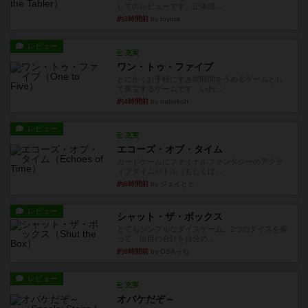
してのレビューです。正体隠...
約3時間前
by toyota
レビュー
充実
ワン・トゥ・ファイブ
とにかくお手軽にすき間時間をうめるゲームとし
て重宝するゲームです。いわ...
約4時間前
by nabekoh
レビュー
充実
エコーズ・オブ・タイム
カードゲームにファイナルファンタジーのアクテ
ィブタイムバトル（もしくは...
約8時間前
by ジェイとと
レビュー
シャット・ザ・ボックス
とてもシンプルなダイスゲーム。2つのダイスを振
って、出目の合計を自分の...
約8時間前
by OSAっち
レビュー
充実
オバケだぞ～