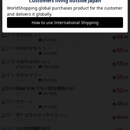
紹介文あり
8件の投稿
リスボン・トラム 28
73
PT
紹介文あり
9件の投稿
アマナイト
73
PT
紹介文なし
1件の投稿
ブラヴェスト
66
PT
紹介文なし
1件の投稿
スペクタキュラー
60
PT
紹介文なし
1件の投稿
スモールワールド
59
PT
紹介文あり
13件の投稿
ギャンブラー
58
PT
紹介文なし
2件の投稿
Bitter End ブタペスト救出作戦
52
PT
紹介文なし
1件の投稿
ラピード
46
PT
紹介文なし
1件の投稿
ザ・フラッフィー・ライト
44
PT
紹介文なし
0件の投稿
ふたつの城の物語