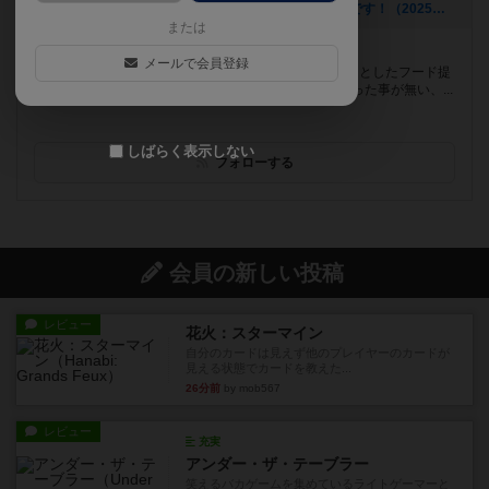
[NEW] オシャレな内装！カジュアルに人を誘えるお店です！（2025年06月17日 10時54分）
または
遊べるボードゲーム
87個
メールで会員登録
岡山市内、表町一丁目で城下駅から徒歩3分！ しっかりとしたフード提
供もしてるボードゲームカフェです ボードゲームをやった事が無い、...
しばらく表示しない
フォローする
会員の新しい投稿
レビュー
花火：スターマイン
自分のカードは見えず他のプレイヤーのカードが
見える状態でカードを教えた...
26分前
by mob567
レビュー
充実
アンダー・ザ・テーブラー
笑えるバカゲームを集めているライトゲーマーと