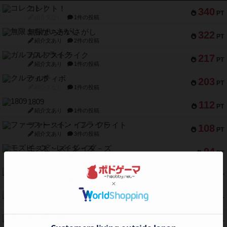
コレクト！
340
PT
紹介文なし
1件の投稿
無限まちがいさがし
322
PT
紹介文あり
2件の投稿
ガルフストライク
217
PT
紹介文あり
1件の投稿
クルティボ
203
PT
紹介文なし
1件の投稿
1809
112
PT
紹介文あり
1件の投稿
ファースト・イン・フライト
108
PT
紹介文あり
3件の投稿
モズビ－ズ・レイダ－ズ
94
PT
紹介文あり
1件の投稿
テンプテーション
79
PT
紹介文なし
2件の投稿
インドネシア
78
PT
紹介文あり
2件の投稿
宵と暁の呪文書
75
PT