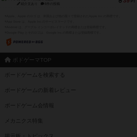
39
PT
紹介文あり
6件の投稿
※Apple、Apple のロゴ は、米国および他の国々で登録されたApple Inc.の商標です。
※App Store は、Apple Inc.のサービスマークです。
※Android は、グーグル インコーポレイテッドの商標または登録商標です。
※Google Play とそのロゴは、Google Inc.の商標または登録商標です。
ボドゲーマTOP
ボードゲームを検索する
ボードゲームの新着レビュー
ボードゲーム会情報
メカニクス特集
掲示板・トピックス