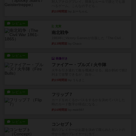
対人アナログプレイ。簡単なルールで誰とでも遊
べるゲーム。こんなの子ども...
約10時間前
by おーちゃん
レビュー
充実
南北戦争
1983年にVictory Gamesが出版した『The Civil ...
約13時間前
by Chaco
レビュー
画像付き
ファイアー・ブルズ / 火牛陣
火牛を引き連れて敵を殲滅させる。縦か斜めで前2
列まで攻撃できるが、自分...
約15時間前
by うらまこ
レビュー
フリップ７
カードをめくるかパスをするかを決めてパスした
時のカード数字が得点になる...
約16時間前
by mob567
レビュー
コンセプト
親のプレイヤーがお題を決めて限られたヒントの
中から他のプレイヤーに当て...