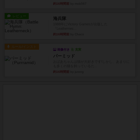
約16時間前
by mob567
レビュー
海兵隊
1988年にVictory Gamesが出版した
『Leathernec...
約16時間前
by Chaco
ルール/インスト
画像付き
充実
パーミッド
おばあちゃんは猫が大好きです!しかし、あまりに
も多くの猫を飼っているた...
約16時間前
by jurong