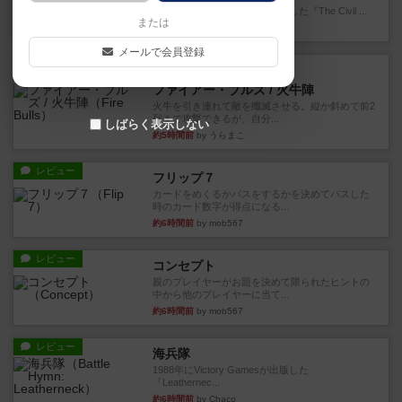
1983年にVictory Gamesが出版した『The Civil ...
または
約3時間前
by Chaco
メールで会員登録
レビュー
画像付き
ファイアー・ブルズ / 火牛陣
火牛を引き連れて敵を殲滅させる。縦か斜めで前2
列まで攻撃できるが、自分...
しばらく表示しない
約5時間前
by うらまこ
レビュー
フリップ７
カードをめくるかパスをするかを決めてパスした
時のカード数字が得点になる...
約6時間前
by mob567
レビュー
コンセプト
親のプレイヤーがお題を決めて限られたヒントの
中から他のプレイヤーに当て...
約6時間前
by mob567
レビュー
海兵隊
1988年にVictory Gamesが出版した
『Leathernec...
約6時間前
by Chaco