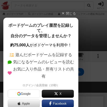
ログイン
閉じる
ボドゲーマTOP
ボードゲームの検索
コリドール・パックマンの通販/商品詳細
ボードゲームのプレイ履歴を記録し
て、
コリドール パックマン
自分のデータを管理しませんか？
0件のルール/インスト
約75,000人
がボドゲーマを利用中！
遊んだボードゲームを記録する
5
3
31
トップ
画像
動画
レビュー
カフェ
気になるゲームのレビューを読む
お気に入り作品・所有リストの共
コリドール パックマンのトップに戻る
有
ログイン / 会員登録（10秒）
会員の新しい投稿
Google
X
レビュー
充実
Apple
Facebook
南北戦争