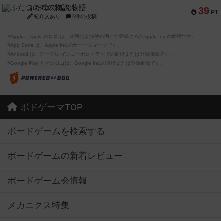
ふたつの城の物語
39
PT
紹介文あり
6件の投稿
※Apple、Apple のロゴ は、米国および他の国々で登録されたApple Inc.の商標です。
※App Store は、Apple Inc.のサービスマークです。
※Android は、グーグル インコーポレイテッドの商標または登録商標です。
※Google Play とそのロゴは、Google Inc.の商標または登録商標です。
ボドゲーマTOP
ボードゲームを検索する
ボードゲームの新着レビュー
ボードゲーム会情報
メカニクス特集