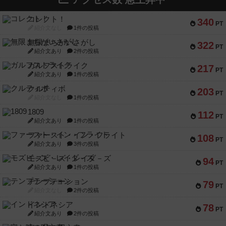
コレクト！
340
PT
紹介文なし
1件の投稿
無限まちがいさがし
322
PT
紹介文あり
2件の投稿
ガルフストライク
217
PT
紹介文あり
1件の投稿
クルティボ
203
PT
紹介文なし
1件の投稿
1809
112
PT
紹介文あり
1件の投稿
ファースト・イン・フライト
108
PT
紹介文あり
3件の投稿
モズビ－ズ・レイダ－ズ
94
PT
紹介文あり
1件の投稿
テンプテーション
79
PT
紹介文なし
2件の投稿
インドネシア
78
PT
紹介文あり
2件の投稿