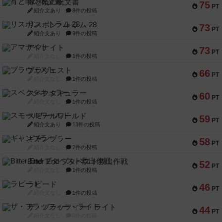
宵と暁の呪文書
75
PT
紹介文あり
8件の投稿
リスボン・トラム 28
73
PT
紹介文あり
9件の投稿
アマナイト
73
PT
紹介文なし
1件の投稿
ブラヴェスト
66
PT
紹介文なし
1件の投稿
スペクタキュラー
60
PT
紹介文なし
1件の投稿
スモールワールド
59
PT
紹介文あり
13件の投稿
ギャンブラー
58
PT
紹介文なし
2件の投稿
Bitter End ブタペスト救出作戦
52
PT
紹介文なし
1件の投稿
ラピード
46
PT
紹介文なし
1件の投稿
ザ・フラッフィー・ライト
44
PT
紹介文なし
0件の投稿