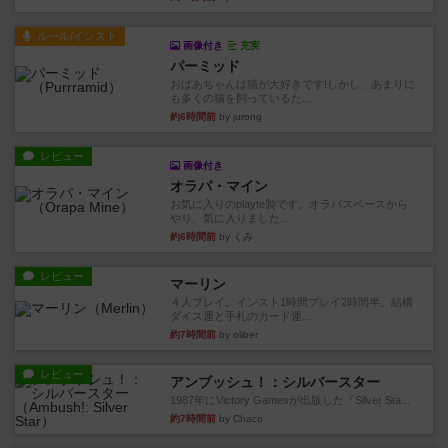
ルール/インスト
画像付き
充実
パーミッド
おばあちゃんは猫が大好きです!しかし、あまりに
も多くの猫を飼っているた...
約6時間前
by jurong
レビュー
画像付き
オラパ・マイン
お気に入りのplayte製です。オラパスペースから
やり、気に入りました...
約6時間前
by くみ
レビュー
マーリン
４人プレイ。インスト1時間プレイ2時間半。結構
ダイス運と手札のカード運...
約7時間前
by oliber
レビュー
アンブッシュ！：シルバースター
1987年にVictory Gamesが出版した『Silver Sta...
約7時間前
by Chaco