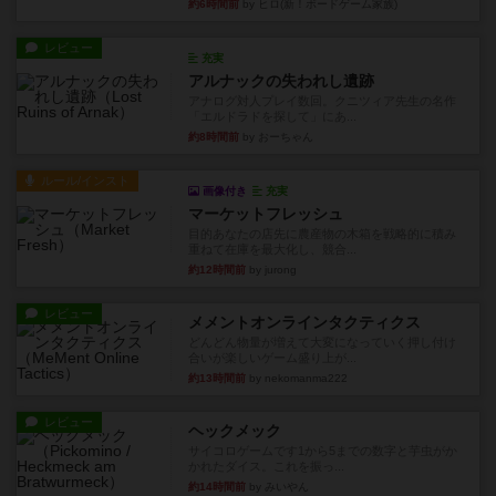
約6時間前
by ヒロ(新！ボードゲーム家族)
レビュー
充実
アルナックの失われし遺跡
アナログ対人プレイ数回。クニツィア先生の名作
「エルドラドを探して」にあ...
約8時間前
by おーちゃん
ルール/インスト
画像付き
充実
マーケットフレッシュ
目的あなたの店先に農産物の木箱を戦略的に積み
重ねて在庫を最大化し、競合...
約12時間前
by jurong
レビュー
メメントオンラインタクティクス
どんどん物量が増えて大変になっていく押し付け
合いが楽しいゲーム盛り上が...
約13時間前
by nekomanma222
レビュー
ヘックメック
サイコロゲームです1から5までの数字と芋虫がか
かれたダイス。これを振っ...
約14時間前
by みいやん