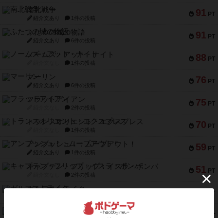
南北戦争
91
PT
紹介文あり
1件の投稿
ふたつの城の物語
91
PT
紹介文あり
6件の投稿
ノームズ・アット・ナイト
88
PT
紹介文なし
1件の投稿
マーリン
76
PT
紹介文あり
6件の投稿
フラットアイアン
75
PT
紹介文なし
2件の投稿
トランスオリエント・エクスプレス
70
PT
紹介文なし
1件の投稿
アンブッシュ！：ムーブアウト！
59
PT
紹介文あり
1件の投稿
キャプテン・フリップ：イスラ・ボンバ
51
PT
紹介文なし
2件の投稿
ガルフストライク
46
PT
紹介文あり
1件の投稿
エコーズ・オブ・タイム
45
PT