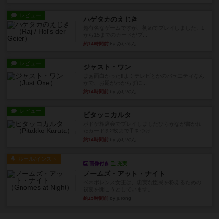
レビュー
ハゲタカのえじき
超有名なゲームですが、初めてプレイしました。1
から15までのカードがプ...
約14時間前
by みいやん
レビュー
ジャスト・ワン
まぁ面白かった‼️よくテレビとかのバラエティなん
かで、お題がわからずに...
約14時間前
by みいやん
レビュー
ピタッコカルタ
ボドゲ相席会でプレイしましたひらがなが書かれ
たカードを2枚まで手をつけ...
約14時間前
by みいやん
ルール/インスト
画像付き
充実
ノームズ・アット・ナイト
ベネボレンス女王は、忠実な臣民を称えるための
祝宴を開こうとしています。...
約15時間前
by jurong