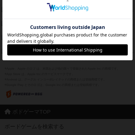
紹介文なし
8件の投稿
スカルキング
45
PT
紹介文あり
12件の投稿
海兵隊
45
PT
紹介文あり
1件の投稿
Bitter End ブタペスト救出作戦
45
PT
紹介文なし
1件の投稿
ドコジャン
42
PT
紹介文あり
10件の投稿
※Apple、Apple のロゴ は、米国および他の国々で登録されたApple Inc.の商標です。
※App Store は、Apple Inc.のサービスマークです。
※Android は、グーグル インコーポレイテッドの商標または登録商標です。
※Google Play とそのロゴは、Google Inc.の商標または登録商標です。
ボドゲーマTOP
ボードゲームを検索する