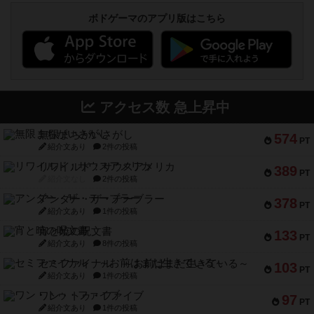
ボドゲーマのアプリ版はこちら
アクセス数 急上昇中
無限まちがいさがし
574
PT
紹介文あり
2件の投稿
リワイルド：サウスアメリカ
389
PT
紹介文なし
2件の投稿
アンダー・ザ・テーブラー
378
PT
紹介文あり
1件の投稿
宵と暁の呪文書
133
PT
紹介文あり
8件の投稿
セミファイナル ～お前はまだ生きている～
103
PT
紹介文あり
1件の投稿
ワン・トゥ・ファイブ
97
PT
紹介文あり
1件の投稿