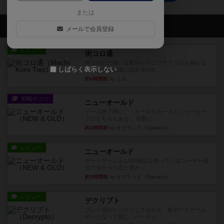
または
会員の新しい投稿
メールで会員登録
レビュー
街コロ通
街コロとの違いは初めから二つサイコロを振れる
しばらく表示しない
など、少しの違いはあるけれ...
約4時間前
by くみ
戦略やコツ
ニューオールド
ゲーム終了時に、「オールドカードとニューカー
ドのどちらもある」 状態に...
約4時間前
by オグランド（Oguland）
レビュー
ニューオールド
ボードゲームを1,000個以上持っているユーザー視
点で良かった点と悪か...
約5時間前
by オグランド（Oguland）
レビュー
デクリプト
プレイ感がしっかりしてるから、超ボードゲーム
やったなって感じ。パーティ...