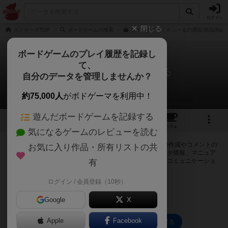
ログイン
閉じる
ボドゲーマTOP
ボードゲームの検索
クイズすごろくかぶーるの通販/商品詳細
ボードゲームのプレイ履歴を記録し
て、
クイズすごろく かぶーる
自分のデータを管理しませんか？
0件の掲示板
約75,000人
がボドゲーマを利用中！
遊んだボードゲームを記録する
5
3
15
97
トップ
画像
動画
レビュー
カフェ
気になるゲームのレビューを読む
ログインするとクイズすごろく かぶーるに関する掲示板の作成やコメントの
お気に入り作品・所有リストの共
書き込みが出来るようになります。ルールの疑問やエラッタ情報、マニュア
ルでは判断し辛い曖昧な表記等について会員同士で自由にコミュニケーショ
有
ンをとることが出来ます。
ログイン / 会員登録（10秒）
ログイン/無料会員登録
Google
X
Apple
Facebook
クイズすごろく かぶーるのトップに戻る