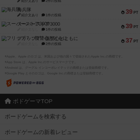
紹介文あり
2件の投稿
海兵隊
39
PT
紹介文あり
1件の投稿
スーパーストア3000
39
PT
紹介文なし
1件の投稿
フリップ７：復讐心とともに
37
PT
紹介文なし
2件の投稿
※Apple、Apple のロゴ は、米国および他の国々で登録されたApple Inc.の商標です。
※App Store は、Apple Inc.のサービスマークです。
※Android は、グーグル インコーポレイテッドの商標または登録商標です。
※Google Play とそのロゴは、Google Inc.の商標または登録商標です。
ボドゲーマTOP
ボードゲームを検索する
ボードゲームの新着レビュー