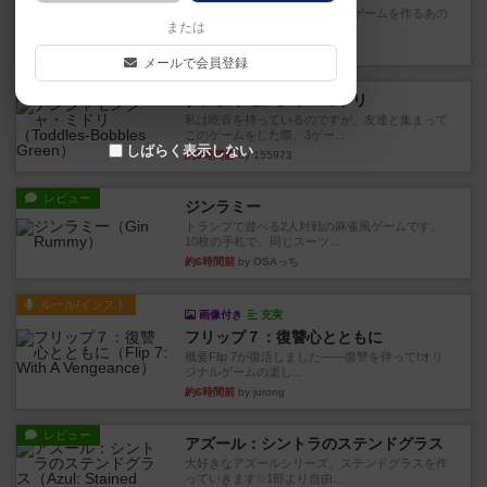
デジタルソロプレイ。毒のあるゲームを作るあの
または
人がデザイン。箱絵からもう...
約1時間前
by おーちゃん
メールで会員登録
レビュー
ナンジャモンジャ・ミドリ
私は吃音を持っているのですが、友達と集まって
このゲームをした際、3ゲー...
しばらく表示しない
約5時間前
by 155973
レビュー
ジンラミー
トランプで遊べる2人対戦の麻雀風ゲームです。
10枚の手札で、同じスーツ...
約6時間前
by OSAっち
ルール/インスト
画像付き
充実
フリップ７：復讐心とともに
概要Flip 7が復活しました――復讐を伴って!オリ
ジナルゲームの楽し...
約6時間前
by jurong
レビュー
アズール：シントラのステンドグラス
大好きなアズールシリーズ。ステンドグラスを作
っていきます✨1部より自由...