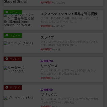
約7時間前
by しんたろ
レビュー
エクスペディション：世界を巡る冒険
クラマー氏の不朽の名作。新しいボードゲームほ
どおもしろいはず？いいえ。...
約8時間前
by 田中昌平
レビュー
スライプ
メインコマ一つサブコマ四つでそれぞれプレイし
ます。動かし方はコマか壁に...
約8時間前
by くみ
リプレイ
画像付き
リーダーズ
久しぶりに取り出してプレイ。詰めきれなかっ
た…であっさり追い込まれて負...
約8時間前
by くみ
リプレイ
画像付き
ブリックス
久しぶりに取り出してプレイ。記号担当と色担当
に分かれてプレイ。あかんか...
約8時間前
by くみ