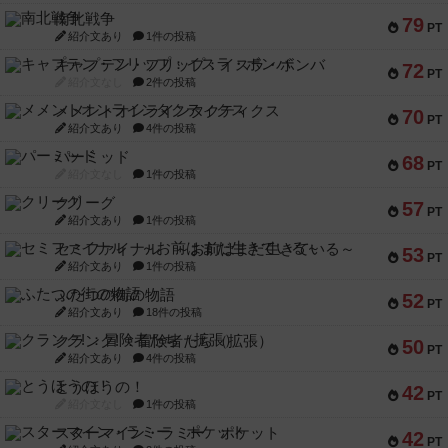
南北戦争
79
PT
紹介文あり
1件の投稿
キャプテン・フリップ：イスラ・ボンバ
72
PT
紹介文なし
2件の投稿
メメントオンラインタクティクス
70
PT
紹介文あり
4件の投稿
パーミッド
68
PT
紹介文なし
1件の投稿
クリーグ
57
PT
紹介文あり
1件の投稿
セミファイナル ～お前はまだ生きている～
53
PT
紹介文あり
1件の投稿
ふたつの街の物語
52
PT
紹介文あり
18件の投稿
クランク! ：冒険者たち（拡張）
50
PT
紹介文あり
4件の投稿
とうほうの！
42
PT
紹介文なし
1件の投稿
スターマイン・ラミー ポケット
42
PT