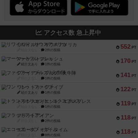
アクセス数 急上昇中
リワイルド：サウスアメリカ
552
PT
紹介文なし
2件の投稿
マーケットフレッシュ
170
PT
紹介文あり
1件の投稿
ファイアー・ブルズ / 火牛陣
141
PT
紹介文なし
1件の投稿
ワン・トゥ・ファイブ
122
PT
紹介文あり
1件の投稿
トランスオリエント・エクスプレス
119
PT
紹介文なし
1件の投稿
フラットアイアン
118
PT
紹介文なし
2件の投稿
エコーズ・オブ・タイム
118
PT
紹介文なし
8件の投稿