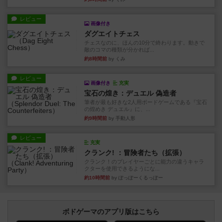
レビュー
画像付き
ダグエイトチェス
チェスなのに、ほんの10分で終わります。動きで
敵のコマの種類が分かれば...
約8時間前
by くみ
レビュー
画像付き
充実
宝石の煌き：デュエル 偽造者
筆者が最も好きな2人用ボードゲームである『宝石
の煌めき デュエル』に、...
約9時間前
by 手動人形
レビュー
充実
クランク! ：冒険者たち（拡張）
クランク！のプレイヤーごとに能力の違うキャラ
クターを使用できるようにな...
約10時間前
by ぽっぽーくるっぽー
ボドゲーマのアプリ版はこちら