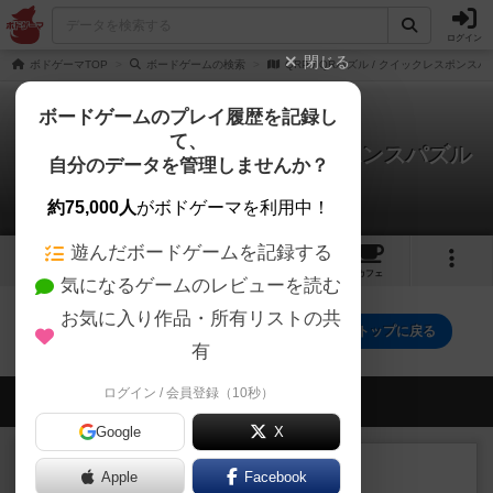
ログイン
閉じる
ボドゲーマTOP
ボードゲームの検索
QRP / QRパズル / クイックレスポンスパ
ボードゲームのプレイ履歴を記録し
て、
QRP / QRパズル / クイックレスポンスパズル
自分のデータを管理しませんか？
0件の戦略やコツ
約75,000人
がボドゲーマを利用中！
遊んだボードゲームを記録する
1
トップ
画像
動画
レビュー
カフェ
気になるゲームのレビューを読む
お気に入り作品・所有リストの共
QRP / QRパズル / クイックレスポンスパズルのトップに戻る
有
ログイン / 会員登録（10秒）
会員の新しい投稿
Google
X
レビュー
充実
Apple
Facebook
フィッシェン