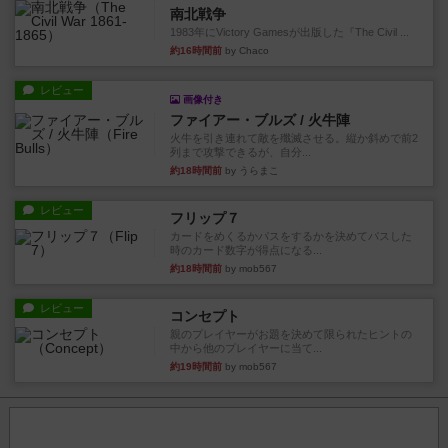
南北戦争
1983年にVictory Gamesが出版した『The Civil ...
約16時間前
by Chaco
レビュー
画像付き
ファイアー・ブルズ / 火牛陣
火牛を引き連れて敵を殲滅させる。縦か斜めで前2
列まで攻撃できるが、自分...
約18時間前
by うらまこ
レビュー
フリップ７
カードをめくるかパスをするかを決めてパスした
時のカード数字が得点になる...
約18時間前
by mob567
レビュー
コンセプト
親のプレイヤーがお題を決めて限られたヒントの
中から他のプレイヤーに当て...
約19時間前
by mob567