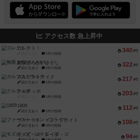
アクセス数 急上昇中
コレクト！
340
PT
紹介文なし
1件の投稿
無限まちがいさがし
322
PT
紹介文あり
2件の投稿
ガルフストライク
217
PT
紹介文あり
1件の投稿
クルティボ
203
PT
紹介文なし
1件の投稿
1809
112
PT
紹介文あり
1件の投稿
ファースト・イン・フライト
108
PT
紹介文あり
3件の投稿
モズビ－ズ・レイダ－ズ
94
PT
紹介文あり
1件の投稿