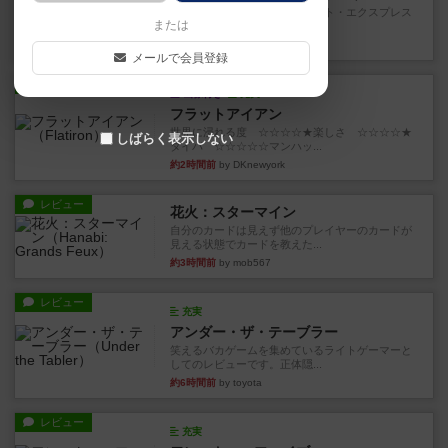
乗客の皆様、トランスオリエント・エクスプレス
または
にご乗車ありがとうございま...
18分前
by jurong
メールで会員登録
レビュー
画像付き
充実
フラットアイアン
世界に浸れる度 ☆☆☆☆★楽しさ ☆☆☆☆★
しばらく表示しない
タイパ ☆☆☆☆☆マンハッ...
約2時間前
by DKnewyork
レビュー
花火：スターマイン
自分のカードは見えず他のプレイヤーのカードが
見える状態でカードを教えた...
約3時間前
by mob567
レビュー
充実
アンダー・ザ・テーブラー
笑えるバカゲームを集めているライトゲーマーと
してのレビューです。正体隠...
約6時間前
by toyota
レビュー
充実