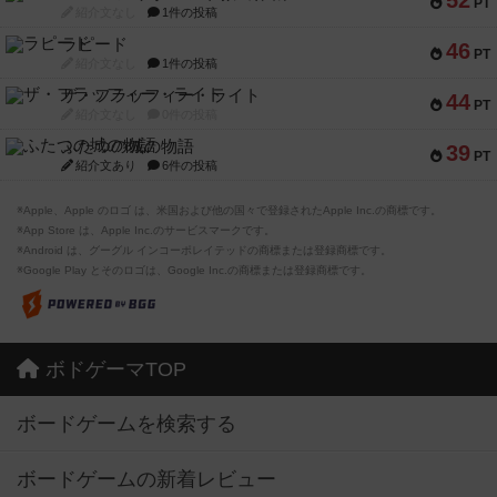
52
PT
紹介文なし
1件の投稿
ラピード
46
PT
紹介文なし
1件の投稿
ザ・フラッフィー・ライト
44
PT
紹介文なし
0件の投稿
ふたつの城の物語
39
PT
紹介文あり
6件の投稿
※Apple、Apple のロゴ は、米国および他の国々で登録されたApple Inc.の商標です。
※App Store は、Apple Inc.のサービスマークです。
※Android は、グーグル インコーポレイテッドの商標または登録商標です。
※Google Play とそのロゴは、Google Inc.の商標または登録商標です。
ボドゲーマTOP
ボードゲームを検索する
ボードゲームの新着レビュー