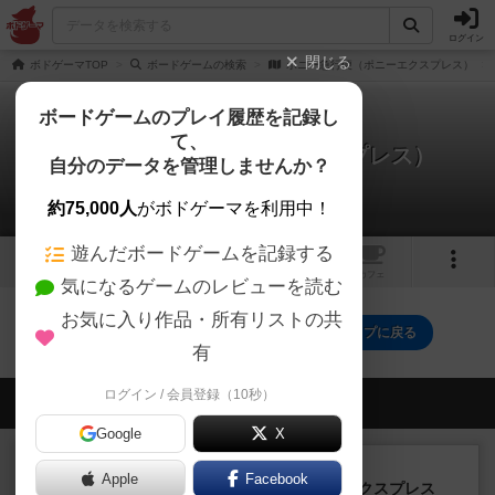
ログイン
閉じる
ボドゲーマTOP
ボードゲームの検索
ポニー急行便（ポニーエクスプレス）
ボードゲームのプレイ履歴を記録し
て、
ポニー急行便（ポニーエクスプレス）
自分のデータを管理しませんか？
0件の動画
約75,000人
がボドゲーマを利用中！
遊んだボードゲームを記録する
4
1
トップ
画像
動画
レビュー
カフェ
気になるゲームのレビューを読む
お気に入り作品・所有リストの共
ポニー急行便（ポニーエクスプレス）のトップに戻る
有
ログイン / 会員登録（10秒）
会員の新しい投稿
Google
X
ルール/インスト
画像付き
充実
Apple
Facebook
トランスオリエント・エクスプレス