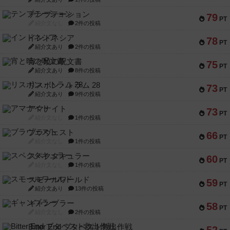
テンプテーション
79
PT
紹介文なし
2件の投稿
インドネシア
78
PT
紹介文あり
2件の投稿
宵と暁の呪文書
75
PT
紹介文あり
8件の投稿
リスボン・トラム 28
73
PT
紹介文あり
9件の投稿
アマナイト
73
PT
紹介文なし
1件の投稿
ブラヴェスト
66
PT
紹介文なし
1件の投稿
スペクタキュラー
60
PT
紹介文なし
1件の投稿
スモールワールド
59
PT
紹介文あり
13件の投稿
ギャンブラー
58
PT
紹介文なし
2件の投稿
Bitter End ブタペスト救出作戦