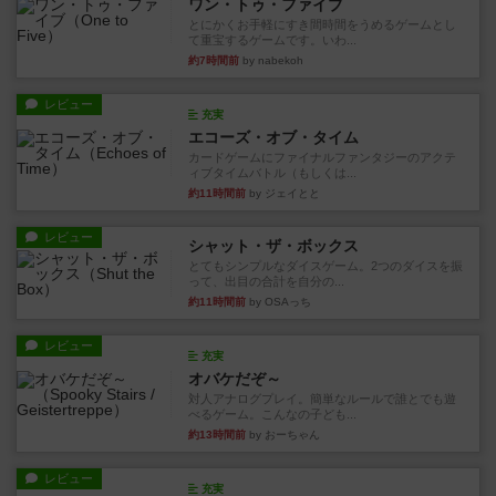
ワン・トゥ・ファイブ
とにかくお手軽にすき間時間をうめるゲームとし
て重宝するゲームです。いわ...
約7時間前
by nabekoh
レビュー
充実
エコーズ・オブ・タイム
カードゲームにファイナルファンタジーのアクテ
ィブタイムバトル（もしくは...
約11時間前
by ジェイとと
レビュー
シャット・ザ・ボックス
とてもシンプルなダイスゲーム。2つのダイスを振
って、出目の合計を自分の...
約11時間前
by OSAっち
レビュー
充実
オバケだぞ～
対人アナログプレイ。簡単なルールで誰とでも遊
べるゲーム。こんなの子ども...
約13時間前
by おーちゃん
レビュー
充実