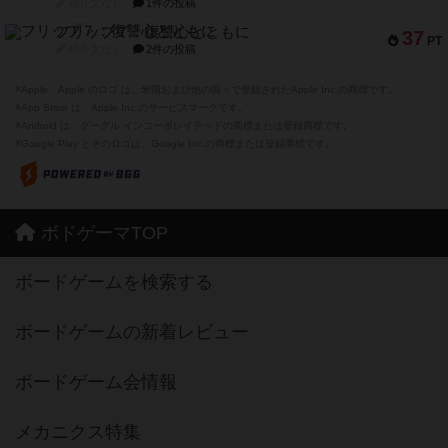
紹介文なし
1件の投稿
フリップ７：復讐心とともに
37
PT
紹介文なし
2件の投稿
※Apple、Apple のロゴ は、米国および他の国々で登録されたApple Inc.の商標です。
※App Store は、Apple Inc.のサービスマークです。
※Android は、グーグル インコーポレイテッドの商標または登録商標です。
※Google Play とそのロゴは、Google Inc.の商標または登録商標です。
ボドゲーマTOP
ボードゲームを検索する
ボードゲームの新着レビュー
ボードゲーム会情報
メカニクス特集