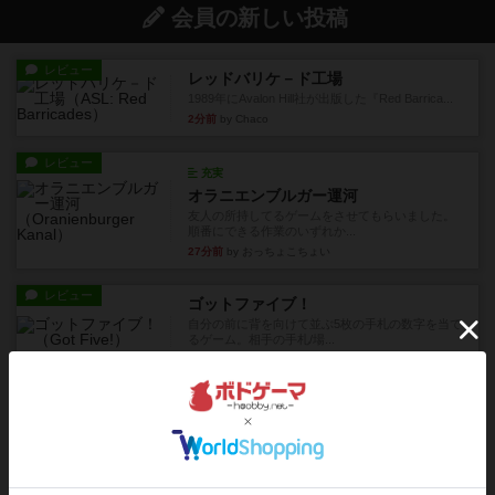
会員の新しい投稿
レビュー
レッドバリケ－ド工場
1989年にAvalon Hill社が出版した『Red Barrica...
2分前
by Chaco
レビュー
充実
オラニエンブルガー運河
友人の所持してるゲームをさせてもらいました。
順番にできる作業のいずれか...
27分前
by おっちょこちょい
レビュー
ゴットファイブ！
自分の前に背を向けて並ぶ5枚の手札の数字を当て
るゲーム。相手の手札/場...
約2時間前
by daisdice
レビュー
カタン
神ゲー
約2時間前
by アプー