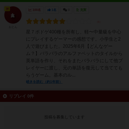
神
100名
1名
0
充実
おとん
星７ボドゲ400種を所有し、軽〜中量級を中心
にプレイするゲーマーの感想です。小学生と2
人で遊びました。2025年6月【どんなゲー
ム？】バラバラのアルファベットのタイルから
英単語を作り、それをまたバラバラにして他プ
レイヤーに渡し、元の単語を復元して当てても
らうゲーム。基本のル...
続きを読む（約1年前）
リプレイ 0件
投稿を募集しています