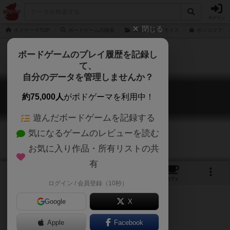
ログイン
閉じる
ボドゲーマTOP
ボードゲームの検索
大怪獣コトバモドス
ポンコツファク
ボードゲームのプレイ履歴を記録し
て、
自分のデータを管理しませんか？
ぽんこつファクトリー
約75,000人
がボドゲーマを利用中！
Ponkotsu Factory
遊んだボードゲームを記録する
気になるゲームのレビューを読む
お気に入り作品・所有リストの共
有
5
1
5
トップ
画像
動画
レビュー
カフェ
ログイン / 会員登録（10秒）
Google
X
Apple
Facebook