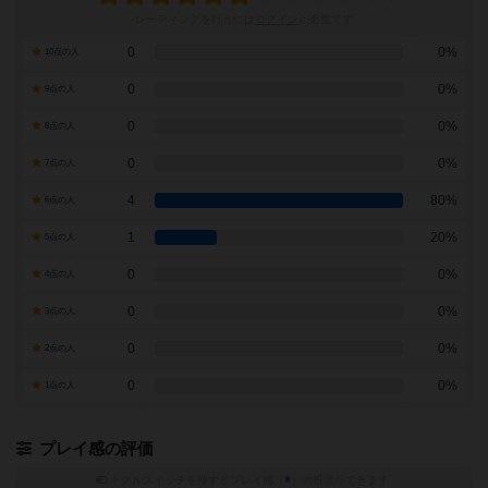
レーティングを行うには
ログイン
が必要です
0
0%
10点の人
0
0%
9点の人
0
0%
8点の人
0
0%
7点の人
4
80%
6点の人
1
20%
5点の人
0
0%
4点の人
0
0%
3点の人
0
0%
2点の人
0
0%
1点の人
プレイ感の評価
トグルスイッチを押すとプレイ感（
※
）の投票ができます