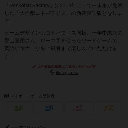
「Ponkotsu Factory」は2014年に一年中未来が発表
した「大怪獣コトバモドス」の新装英語版となりま
す。
ゲームデザインはコトバモドス同様、一年中未来の
郡山喜彦さん。ローマ字を使ったワードゲームで、
英語ビギナーから上級者まで楽しんでいただけま
す。
上記文章の執筆にご協力くださった方
itten-games
マイボードゲーム登録者
21
43
7
37
興味あり
経験あり
お気に入り
持ってる
テーマ/フレーバー