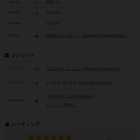
8歳から
対象年齢
2017年～
発売時期
2,970円
参考価格
大怪獣コトバモドス（Daikaiju Kotobamodosu）
関連作品
クレジット
こおりやま よしひこ（Koriyama Yoshihiko）
ゲームデザイン
トミオカ ヨシアキ（Tomioka Yoshiaki）
アートワーク
一年中未来（Ichinenjumirai）
関連企業/団体
イッテン（itten）
レーティング