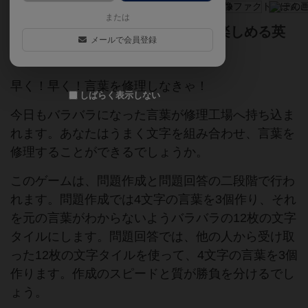
または
日本発！ビギナーから上級者まで楽しめる英
メールで会員登録
語ワードゲーム！
早く！早く！言葉を修理しなきゃ！
しばらく表示しない
今日もバラバラになった言葉が修理工場へ持ち込ま
れます。あなたはうまく文字を組み合わせ、言葉を
修理することができるでしょうか。
このゲームは、問題作成と問題回答の二段階で行わ
れます。問題作成では4文字の言葉を3個作り、それ
を元の言葉がわからないようバラバラの12枚の文字
タイルにします。問題回答では、他の人から受け取
った12枚の文字タイルを使って、4文字の言葉を3個
作ります。作成のスピードと質が勝負を分けるでし
ょう。