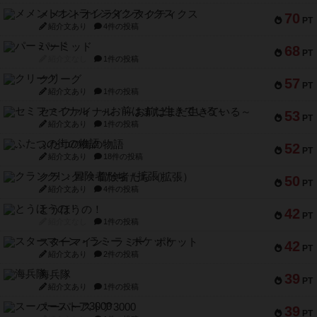
メメントオンラインタクティクス
70
PT
紹介文あり
4件の投稿
パーミッド
68
PT
紹介文なし
1件の投稿
クリーグ
57
PT
紹介文あり
1件の投稿
セミファイナル ～お前はまだ生きている～
53
PT
紹介文あり
1件の投稿
ふたつの街の物語
52
PT
紹介文あり
18件の投稿
クランク! ：冒険者たち（拡張）
50
PT
紹介文あり
4件の投稿
とうほうの！
42
PT
紹介文なし
1件の投稿
スターマイン・ラミー ポケット
42
PT
紹介文あり
2件の投稿
海兵隊
39
PT
紹介文あり
1件の投稿
スーパーストア3000
39
PT