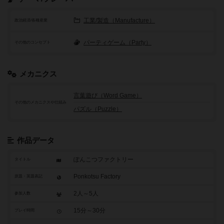
工業/製造（Manufacture）
政治経済/各種産業
パーティゲーム（Party）
その他のコンセプト
メカニクス
言葉遊び（Word Game）
その他のメカニクスや仕組み
パズル（Puzzle）
作品データ
ぽんこつファクトリー
タイトル
Ponkotsu Factory
原題・英題表記
2人～5人
参加人数
15分～30分
プレイ時間