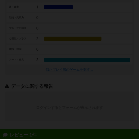
1
運・確率
0
戦略・判断力
0
交渉・立ち回り
2
心理戦・ブラフ
0
攻防・戦闘
3
アート・外見
似たプレイ感のゲームを探す→
データに関する報告
ログインするとフォームが表示されます
レビュー 1件