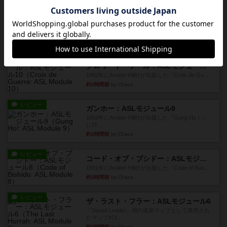
レビュー
充実
ドゥームド・バタリオンズ：ASLモジュール11
『Squad Leader』用の追加マップとして発売され
たマップの#9...
約3時間前
by Chaco
レビュー
クロワ・ド・ゲール：ASLモジュール10
1992年にAvalon Hill社が出版した『Croix de Gu...
約3時間前
by Chaco
レビュー
ガンホー：ASLモジュール9
1992年にAvalon Hill社が出版した『Gung Ho！』
に付...
約3時間前
by Chaco
レビュー
コード・オブ・ブシドー：ASLモジュール8
1991年にAvalon Hill社が出版した『Code of Bus...
約3時間前
by Chaco
レビュー
ザ・ラスト・フラー：ASLモジュール6
『Squad Leader』用の追加マップとして発売され
たマップ#11...
約3時間前
by Chaco