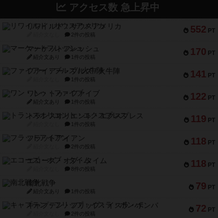
アクセス数 急上昇中
リワイルド：サウスアメリカ
552
PT
紹介文なし
2件の投稿
マーケットフレッシュ
170
PT
紹介文あり
1件の投稿
ファイアー・ブルズ / 火牛陣
141
PT
紹介文なし
1件の投稿
ワン・トゥ・ファイブ
122
PT
紹介文あり
1件の投稿
トランスオリエント・エクスプレス
119
PT
紹介文なし
1件の投稿
フラットアイアン
118
PT
紹介文なし
2件の投稿
エコーズ・オブ・タイム
118
PT
紹介文なし
8件の投稿
南北戦争
79
PT
紹介文あり
1件の投稿
キャプテン・フリップ：イスラ・ボンバ
72
PT
紹介文なし
2件の投稿