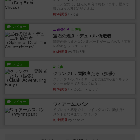
チェスなのに、ほんの10分で終わります。動きで
敵のコマの種類が分かれば...
約5時間前
by くみ
レビュー
画像付き
充実
宝石の煌き：デュエル 偽造者
筆者が最も好きな2人用ボードゲームである『宝石
の煌めき デュエル』に、...
約6時間前
by 手動人形
レビュー
充実
クランク! ：冒険者たち（拡張）
クランク！のプレイヤーごとに能力の違うキャラ
クターを使用できるようにな...
約7時間前
by ぽっぽーくるっぽー
レビュー
ワイアームスパン
初プレイの感想です。ウイングスパン履修済のコ
メントとなります。ウイング...
約7時間前
by daisdice