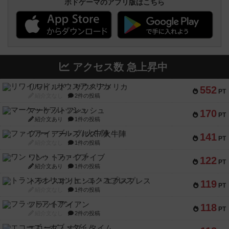
ボドゲーマのアプリ版はこちら
アクセス数 急上昇中
リワイルド：サウスアメリカ
552
PT
紹介文なし
2件の投稿
マーケットフレッシュ
170
PT
紹介文あり
1件の投稿
ファイアー・ブルズ / 火牛陣
141
PT
紹介文なし
1件の投稿
ワン・トゥ・ファイブ
122
PT
紹介文あり
1件の投稿
トランスオリエント・エクスプレス
119
PT
紹介文なし
1件の投稿
フラットアイアン
118
PT
紹介文なし
2件の投稿
エコーズ・オブ・タイム