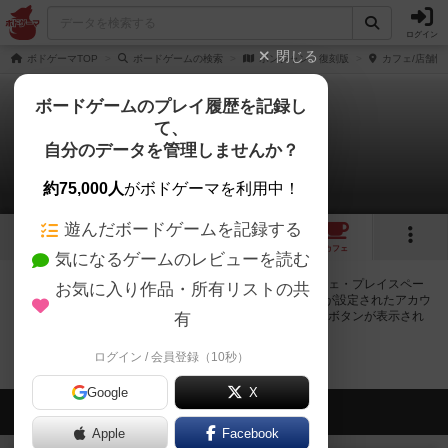
ログイン
閉じる
ボドゲーマTOP
ボードゲームの検索
ポンジャン 復刻版
カフェ/店舗情
ボードゲームのプレイ履歴を記録し
て、
ポンジャン 復刻版
自分のデータを管理しませんか？
0店のカフェ/スペースが提供中
約75,000人
がボドゲーマを利用中！
遊んだボードゲームを記録する
2
トップ
画像
動画
レビュー
カフェ
気になるゲームのレビューを読む
ポンジャン 復刻版で遊ぶことができるボードゲームカフェ・プレイスペー
お気に入り作品・所有リストの共
スが0店登録されています。公開プロフィールの都道府県が設定されたアカウ
ントでログインすると、同じ都道府県内の店舗に絞り込むボタンが表示され
有
ます。
ログイン / 会員登録（10秒）
Google
X
会員の新しい投稿
Apple
Facebook