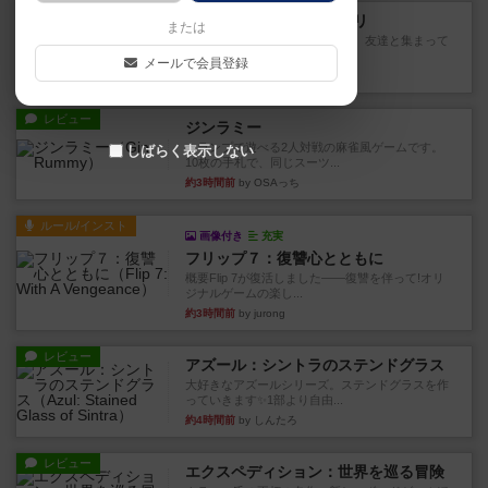
レビュー
ナンジャモンジャ・ミドリ
または
私は吃音を持っているのですが、友達と集まって
このゲームをした際、3ゲー...
メールで会員登録
約1時間前
by 155973
レビュー
ジンラミー
トランプで遊べる2人対戦の麻雀風ゲームです。
しばらく表示しない
10枚の手札で、同じスーツ...
約3時間前
by OSAっち
ルール/インスト
画像付き
充実
フリップ７：復讐心とともに
概要Flip 7が復活しました――復讐を伴って!オリ
ジナルゲームの楽し...
約3時間前
by jurong
レビュー
アズール：シントラのステンドグラス
大好きなアズールシリーズ。ステンドグラスを作
っていきます✨1部より自由...
約4時間前
by しんたろ
レビュー
エクスペディション：世界を巡る冒険