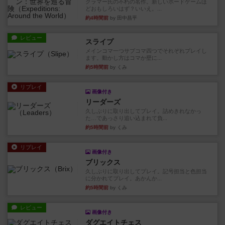
クラマー氏の不朽の名作。新しいボードゲームほ
どおもしろいはず？いいえ。...
約4時間前
by 田中昌平
レビュー
スライプ
メインコマ一つサブコマ四つでそれぞれプレイし
ます。動かし方はコマか壁に...
約5時間前
by くみ
リプレイ
画像付き
リーダーズ
久しぶりに取り出してプレイ。詰めきれなかっ
た…であっさり追い込まれて負...
約5時間前
by くみ
リプレイ
画像付き
ブリックス
久しぶりに取り出してプレイ。記号担当と色担当
に分かれてプレイ。あかんか...
約5時間前
by くみ
レビュー
画像付き
ダグエイトチェス