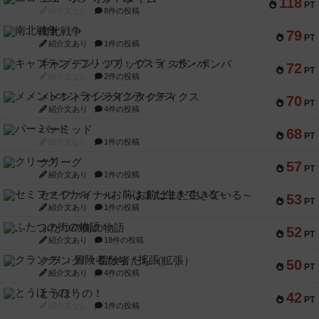
118
PT
紹介文なし
8件の投稿
南北戦争
79
PT
紹介文あり
1件の投稿
キャプテン・フリップ：イスラ・ボンバ
72
PT
紹介文なし
2件の投稿
メメントオンラインタクティクス
70
PT
紹介文あり
4件の投稿
パーミッド
68
PT
紹介文なし
1件の投稿
クリーグ
57
PT
紹介文あり
1件の投稿
セミファイナル ～お前はまだ生きている～
53
PT
紹介文あり
1件の投稿
ふたつの街の物語
52
PT
紹介文あり
18件の投稿
クランク! ：冒険者たち（拡張）
50
PT
紹介文あり
4件の投稿
とうほうの！
42
PT
紹介文なし
1件の投稿