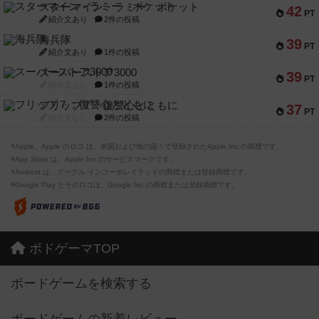
スターマイン・ラミー ポケット
42
PT
紹介文あり
2件の投稿
海兵隊
39
PT
紹介文あり
1件の投稿
スーパーストア3000
39
PT
紹介文なし
1件の投稿
フリップ７：復讐心とともに
37
PT
紹介文なし
2件の投稿
※Apple、Apple のロゴ は、米国および他の国々で登録されたApple Inc.の商標です。
※App Store は、Apple Inc.のサービスマークです。
※Android は、グーグル インコーポレイテッドの商標または登録商標です。
※Google Play とそのロゴは、Google Inc.の商標または登録商標です。
ボドゲーマTOP
ボードゲームを検索する