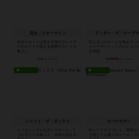
花火：スターマイン
アンダー・ザ・テーブ
自分のカードは見えず他のプレイヤ
笑えるバカゲームを集めてい
ーのカードが見える状態でカードを
トゲーマーとしてのレビュー
教えた...
正体隠...
7分前
by mob567
約2時間前
by toyota
レビュー
レビュー
シャット・ザ・ボックス
オバケだぞ～
とてもシンプルなダイスゲーム。2
対人アナログプレイ。簡単な
つのダイスを振って、出目の合計を
で誰とでも遊べるゲーム。こ