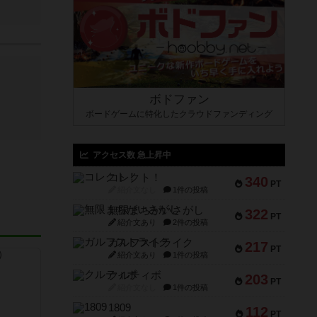
ボドファン
ボードゲームに特化したクラウドファンディング
アクセス数 急上昇中
コレクト！
340
PT
紹介文なし
1件の投稿
無限まちがいさがし
322
PT
紹介文あり
2件の投稿
ガルフストライク
217
PT
紹介文あり
1件の投稿
クルティボ
203
PT
紹介文なし
1件の投稿
1809
112
PT