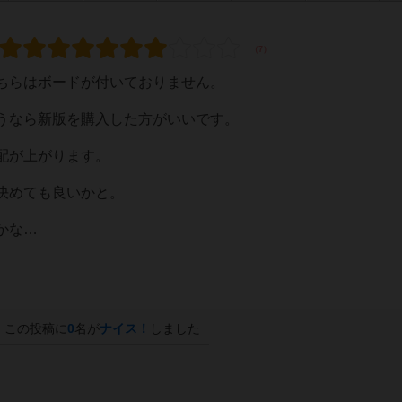
ちらはボードが付いておりません。
うなら新版を購入した方がいいです。
配が上がります。
決めても良いかと。
かな…
この投稿に
0
名が
ナイス！
しました