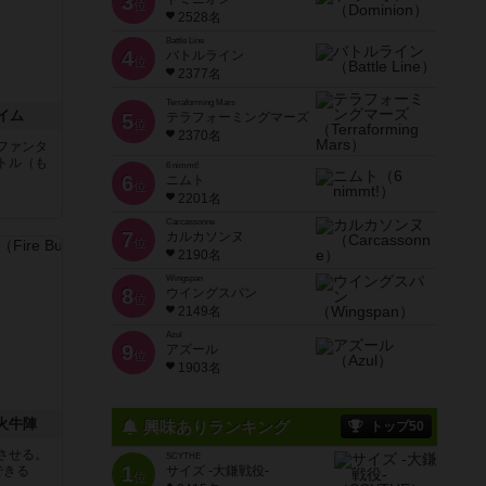
3
位
2528名
Battle Line
4
バトルライン
位
2377名
Terraforming Mars
イム
5
テラフォーミングマーズ
位
2370名
ファンタ
トル（も
6 nimmt!
6
ニムト
位
2201名
と
Carcassonne
7
カルカソンヌ
位
2190名
Wingspan
8
ウイングスパン
位
2149名
Azul
9
アズール
位
1903名
 火牛陣
興味ありランキング
トップ50
させる。
SCYTHE
1
できる
サイズ -大鎌戦役-
位