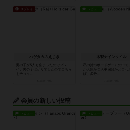
リプレイ
レビュー
ハゲタカのえじき
木製ナインタイル
男の子が5人も集まったのでプレ
私の持つボードゲームの中で
イ。男の子ばかりでしたのでこちら
が人気かつ入手困難かと言わ
をチョイ...
ば、多分...
5日前
の投稿
7日前
の投稿
会員の新しい投稿
レビュー
レビュー