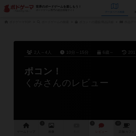
世界のボードゲームを楽しもう！
ボードゲーム専門の総合情報サイト
データベース
検
ボドゲーマTOP
ボードゲームの検索
ポコン！の通販/商品詳細
作品デ
2人～4人
10分～15分
6歳～
20
ポコン！
くみさんのレビュー
1
5
12
ゲーム
トップ
画像
動画
レビュー
店舗/
カフェ