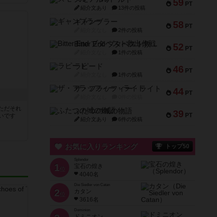
59
PT
紹介文あり
13件の投稿
ギャンブラー
58
PT
紹介文なし
2件の投稿
Bitter End ブタペスト救出作戦
52
PT
紹介文なし
1件の投稿
ラピード
46
PT
紹介文なし
1件の投稿
ザ・フラッフィー・ライト
44
PT
紹介文なし
0件の投稿
ただそれ
ふたつの城の物語
39
PT
いです
紹介文あり
6件の投稿
お気に入りランキング
トップ50
Splendor
1
宝石の煌き
位
4040名
Die Siedler von Catan
2
カタン
位
3616名
Dominion
ドミニオン