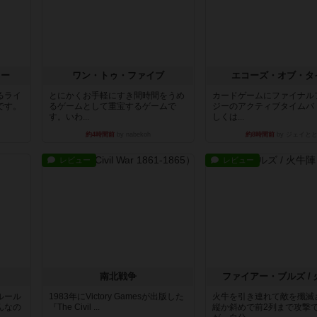
ラー
ワン・トゥ・ファイブ
エコーズ・オブ・タ
るライ
とにかくお手軽にすき間時間をうめ
カードゲームにファイナル
です。
るゲームとして重宝するゲームで
ジーのアクティブタイムバ
す。いわ...
しくは...
約4時間前
by nabekoh
約8時間前
by ジェイと
レビュー
レビュー
南北戦争
ファイアー・ブルズ /
ルール
1983年にVictory Gamesが出版した
火牛を引き連れて敵を殲滅
んなの
『The Civil ...
縦か斜めで前2列まで攻撃