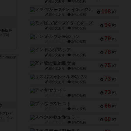
紹介文あり
1件の投稿
ファースト・イン・フライト
108
PT
紹介文あり
3件の投稿
ト
モズビ－ズ・レイダ－ズ
94
PT
紹介文あり
1件の投稿
yte版を
ップ時
テンプテーション
79
PT
紹介文なし
2件の投稿
インドネシア
78
PT
紹介文あり
2件の投稿
宵と暁の呪文書
75
PT
紹介文あり
8件の投稿
リスボン・トラム 28
73
PT
紹介文あり
9件の投稿
アマナイト
73
PT
紹介文なし
1件の投稿
ブラヴェスト
66
タ
PT
紹介文なし
1件の投稿
をプレイ
スペクタキュラー
ね。イン
60
PT
紹介文なし
1件の投稿
スモールワールド