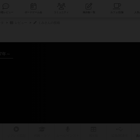
索
新着レビュー
ボードゲーム会
コミュニティ
掲示板一覧
ータ
レビュー
くみさんの投稿
17年～
リプレイ
日記
戦略
・コツ
ルール
/インスト
掲示板
拡張/関連
作
次