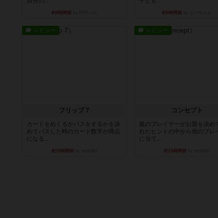
自分の...
子ども...
約8時間前
by OSAっち
約9時間前
by おーちゃん
レビュー
レビュー
フリップ７
コンセプト
カードをめくるかパスをするかを決
親のプレイヤーがお題を決め
めてパスした時のカード数字が得点
れたヒントの中から他のプレ
になる...
に当て...
約15時間前
by mob567
約15時間前
by mob567