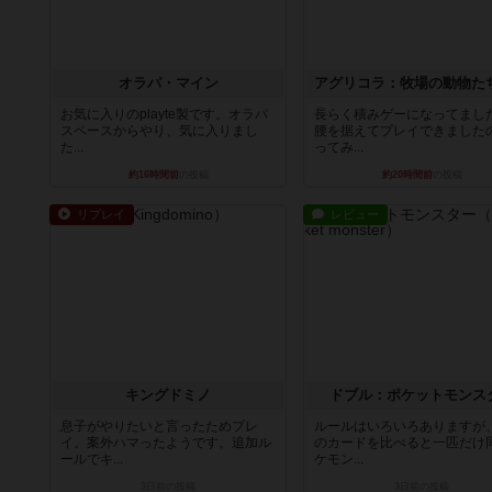
オラパ・マイン
お気に入りのplayte製です。オラパ
長らく積みゲーになってまし
スペースからやり、気に入りまし
腰を据えてプレイできました
た...
ってみ...
約16時間前
の投稿
約20時間前
の投稿
リプレイ
レビュー
キングドミノ
ドブル：ポケットモンス
息子がやりたいと言ったためプレ
ルールはいろいろありますが
イ。案外ハマったようです。追加ル
のカードを比べると一匹だけ
ールでキ...
ケモン...
3日前
の投稿
3日前
の投稿