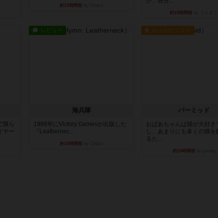
が、自分...
約13時間前
by Chaco
約15時間前
by うらまこ
レビュー
ルール/インスト
海兵隊
パーミッド
て限ら
1988年にVictory Gamesが出版した
おばあちゃんは猫が大好き
イヤー
『Leathernec...
し、あまりにも多くの猫を
るた...
約16時間前
by Chaco
約16時間前
by jurong