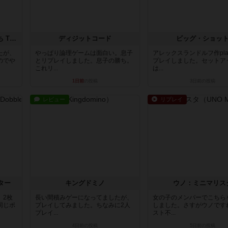
アグリコラ：牧場の動物たち THE BIG BOX
ディジットコード
ビッグ・ショッ
たが、
やっぱり論理ゲームは面白い。息子
アレックスランドルフ作pla
のでや
とリプレイしました。息子の勝ち。
プレイしました。セットア
これリ...
は...
1日前
の投稿
3日前
の投稿
レビュー
リプレイ
ター
キングドミノ
ウノ：ミニマリス
、2枚
長い間積みゲーになってましたが、
女の子のメンバーでこちら
同じポ
プレイしてみました。ちなみに2人
しました。さすがウノです
プレイ...
スト不...
4日前
の投稿
5日前
の投稿