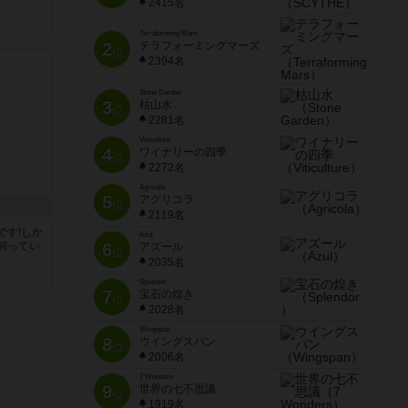
2415名
Terraforming Mars
2
テラフォーミングマーズ
位
2394名
Stone Garden
3
枯山水
位
2281名
Viticulture
4
ワイナリーの四季
位
2272名
Agricola
5
アグリコラ
位
2119名
です!しか
Azul
飼ってい
6
アズール
位
2035名
Splendor
7
宝石の煌き
位
2028名
Wingspan
8
ウイングスパン
位
2006名
7 Wonders
9
世界の七不思議
位
1919名