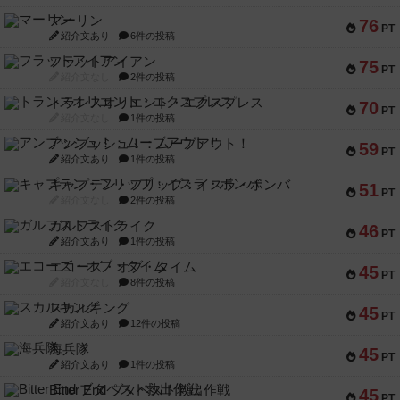
マーリン
76
PT
紹介文あり
6件の投稿
フラットアイアン
75
PT
紹介文なし
2件の投稿
トランスオリエント・エクスプレス
70
PT
紹介文なし
1件の投稿
アンブッシュ！：ムーブアウト！
59
PT
紹介文あり
1件の投稿
キャプテン・フリップ：イスラ・ボンバ
51
PT
紹介文なし
2件の投稿
ガルフストライク
46
PT
紹介文あり
1件の投稿
エコーズ・オブ・タイム
45
PT
紹介文なし
8件の投稿
スカルキング
45
PT
紹介文あり
12件の投稿
海兵隊
45
PT
紹介文あり
1件の投稿
Bitter End ブタペスト救出作戦
45
PT