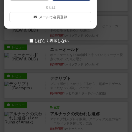
など、少しの違いはあるけれ...
約2時間前
by くみ
または
メールで会員登録
戦略やコツ
ニューオールド
ゲーム終了時に、「オールドカードとニューカー
ドのどちらもある」 状態に...
約3時間前
by オグランド（Oguland）
しばらく表示しない
レビュー
ニューオールド
ボードゲームを1,000個以上持っているユーザー視
点で良かった点と悪か...
約3時間前
by オグランド（Oguland）
レビュー
デクリプト
プレイ感がしっかりしてるから、超ボードゲーム
やったなって感じ。パーティ...
約4時間前
by ヒロ(新！ボードゲーム家族)
レビュー
充実
アルナックの失われし遺跡
アナログ対人プレイ数回。クニツィア先生の名作
「エルドラドを探して」にあ...
約6時間前
by おーちゃん