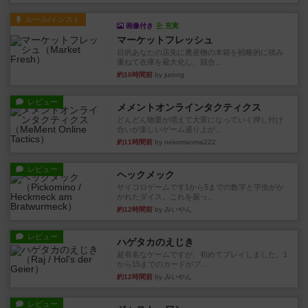
ルール/インスト
画像付き
充実
マーケットフレッシュ
目的あなたの店先に農産物の木箱を戦略的に積み
重ねて在庫を最大化し、競合...
約10時間前
by jurong
レビュー
メメントオンラインタクティクス
どんどん物量が増えて大変になっていく押し付け
合いが楽しいゲーム盛り上が...
約11時間前
by nekomanma222
レビュー
ヘックメック
サイコロゲームです1から5までの数字と芋虫がか
かれたダイス。これを振っ...
約12時間前
by みいやん
レビュー
ハゲタカのえじき
超有名なゲームですが、初めてプレイしました。1
から15までのカードがプ...
約12時間前
by みいやん
レビュー