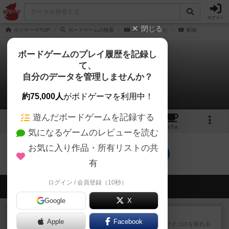
ログイン
閉じる
ボドゲーマTOP
ボードゲームの検索
ポケモンごいた
動画
ボードゲームのプレイ履歴を記録し
て、
ポケモンごいた
自分のデータを管理しませんか？
0件の動画
約75,000人
がボドゲーマを利用中！
遊んだボードゲームを記録する
7
6
79
トップ
画像
動画
レビュー
カフェ
気になるゲームのレビューを読む
お気に入り作品・所有リストの共
ポケモンごいたのトップに戻る
有
ログイン / 会員登録（10秒）
会員の新しい投稿
Google
X
レビュー
街コロ通
Apple
Facebook
街コロとの違いは初めから二つサイコロを振れる