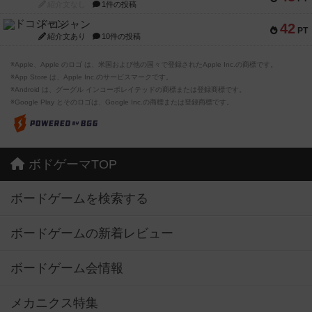
紹介文なし
1件の投稿
ドコジャン
42
PT
紹介文あり
10件の投稿
※Apple、Apple のロゴ は、米国および他の国々で登録されたApple Inc.の商標です。
※App Store は、Apple Inc.のサービスマークです。
※Android は、グーグル インコーポレイテッドの商標または登録商標です。
※Google Play とそのロゴは、Google Inc.の商標または登録商標です。
ボドゲーマTOP
ボードゲームを検索する
ボードゲームの新着レビュー
ボードゲーム会情報
メカニクス特集