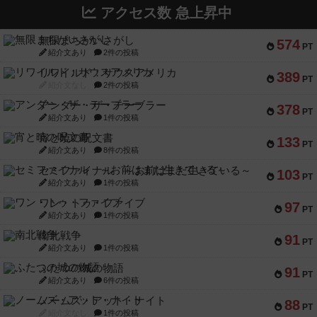
アクセス数 急上昇中
無限まちがいさがし
574
PT
紹介文あり
2件の投稿
リワイルド：サウスアメリカ
389
PT
紹介文なし
2件の投稿
アンダー・ザ・テーブラー
378
PT
紹介文あり
1件の投稿
宵と暁の呪文書
133
PT
紹介文あり
8件の投稿
セミファイナル ～お前はまだ生きている～
103
PT
紹介文あり
1件の投稿
ワン・トゥ・ファイブ
97
PT
紹介文あり
1件の投稿
南北戦争
91
PT
紹介文あり
1件の投稿
ふたつの城の物語
91
PT
紹介文あり
6件の投稿
ノームズ・アット・ナイト
88
PT
紹介文なし
1件の投稿