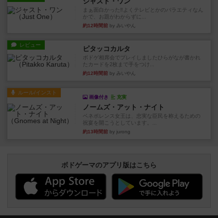
ジャスト・ワン
まぁ面白かった‼️よくテレビとかのバラエティなん
かで、お題がわからずに...
約12時間前
by みいやん
レビュー
ピタッコカルタ
ボドゲ相席会でプレイしましたひらがなが書かれ
たカードを2枚まで手をつけ...
約12時間前
by みいやん
ルール/インスト
画像付き
充実
ノームズ・アット・ナイト
ベネボレンス女王は、忠実な臣民を称えるための
祝宴を開こうとしています。...
約13時間前
by jurong
ボドゲーマのアプリ版はこちら