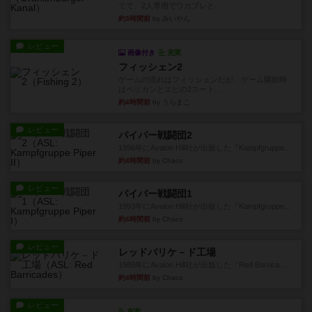
てて、2人専用でワカプレと...
約3時間前
by みいやん
レビュー
画像付き
充実
フィッシェン2
ゲームの流れはフィッシェンだが、ゲーム開始時
はペリカンとエビの2スート...
約4時間前
by うらまこ
レビュー
パイパー戦闘団2
1996年にAvalon Hill社が出版した『Kampfgruppe...
約4時間前
by Chaco
レビュー
パイパー戦闘団1
1993年にAvalon Hill社が出版した『Kampfgruppe...
約4時間前
by Chaco
レビュー
レッドバリケ－ド工場
1989年にAvalon Hill社が出版した『Red Barrica...
約4時間前
by Chaco
レビュー
充実