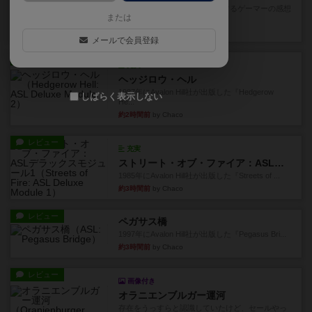
星7軽〜中量級を中心にプレイするゲーマーの感想
または
です。ボードゲーム会にて...
2分前
by おとん
メールで会員登録
レビュー
充実
ヘッジロウ・ヘル
1987年にAvalon Hill社が出版した『Hedgerow
しばらく表示しない
He...
約2時間前
by Chaco
レビュー
充実
ストリート・オブ・ファイア：ASLデラックスモジュール1
1985年にAvalon Hill社が出版した『Streets of ...
約3時間前
by Chaco
レビュー
ペガサス橋
1997年にAvalon Hill社が出版した『Pegasus Bri...
約3時間前
by Chaco
レビュー
画像付き
オラニエンブルガー運河
存在をうっすらと認識していたけど、セールやっ