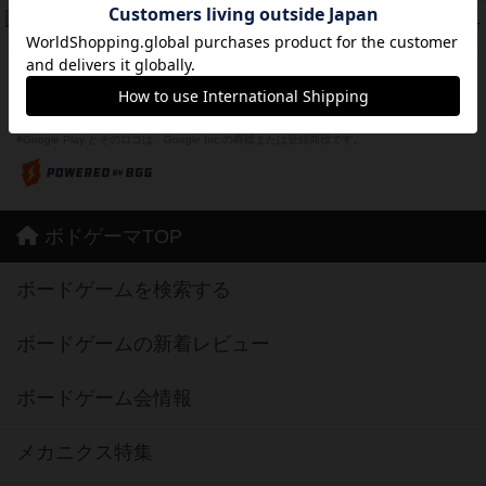
フリップ７：復讐心とともに
37
PT
紹介文なし
2件の投稿
※Apple、Apple のロゴ は、米国および他の国々で登録されたApple Inc.の商標です。
※App Store は、Apple Inc.のサービスマークです。
※Android は、グーグル インコーポレイテッドの商標または登録商標です。
※Google Play とそのロゴは、Google Inc.の商標または登録商標です。
ボドゲーマTOP
ボードゲームを検索する
ボードゲームの新着レビュー
ボードゲーム会情報
メカニクス特集