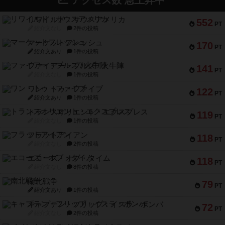
アクセス数 急上昇中
リワイルド：サウスアメリカ
552
PT
紹介文なし
2件の投稿
マーケットフレッシュ
170
PT
紹介文あり
1件の投稿
ファイアー・ブルズ / 火牛陣
141
PT
紹介文なし
1件の投稿
ワン・トゥ・ファイブ
122
PT
紹介文あり
1件の投稿
トランスオリエント・エクスプレス
119
PT
紹介文なし
1件の投稿
フラットアイアン
118
PT
紹介文なし
2件の投稿
エコーズ・オブ・タイム
118
PT
紹介文なし
8件の投稿
南北戦争
79
PT
紹介文あり
1件の投稿
キャプテン・フリップ：イスラ・ボンバ
72
PT
紹介文なし
2件の投稿