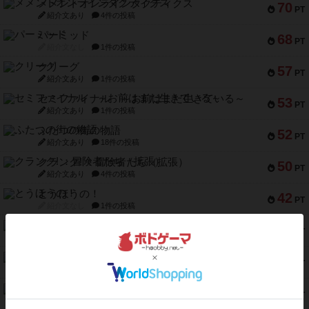
メメントオンラインタクティクス
70
PT
紹介文あり
4件の投稿
パーミッド
68
PT
紹介文なし
1件の投稿
クリーグ
57
PT
紹介文あり
1件の投稿
セミファイナル ～お前はまだ生きている～
53
PT
紹介文あり
1件の投稿
ふたつの街の物語
52
PT
紹介文あり
18件の投稿
クランク! ：冒険者たち（拡張）
50
PT
紹介文あり
4件の投稿
とうほうの！
42
PT
紹介文なし
1件の投稿
スターマイン・ラミー ポケット
42
PT
紹介文あり
2件の投稿
海兵隊
39
PT
紹介文あり
1件の投稿
スーパーストア3000
39
PT
紹介文なし
1件の投稿