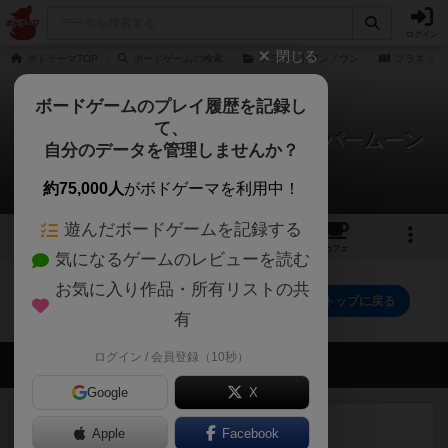
ログイン
閉じる
ボドゲーマTOP
ボードゲームの検索
プラネットアンノウン
プラネット
ボードゲームのプレイ履歴を記録し
て、
プラネットアンノウン拡張：スーパームーン
自分のデータを管理しませんか？
0件の戦略やコツ
約75,000人
がボドゲーマを利用中！
遊んだボードゲームを記録する
1
1
トップ
画像
動画
レビュー
カフェ
気になるゲームのレビューを読む
お気に入り作品・所有リストの共
プラネットアンノウン拡張：スーパームーンのトップに戻る
有
ログイン / 会員登録（10秒）
会員の新しい投稿
Google
X
レビュー
画像付き
充実
Apple
Facebook
コルトエクスプレス