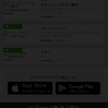
オラニエンブルガー運河
友人の所持してるゲームをさせてもらいました。
まだワーカーの置いていない...
約4時間前
by おっちょこちょい
レビュー
ゴットファイブ！
自分の前に背を向けて並ぶ5枚の手札の数字を当て
るゲーム。相手の手札/場...
約6時間前
by daisdice
レビュー
カタン
神ゲー
約6時間前
by アプー
ボドゲーマのアプリ版はこちら