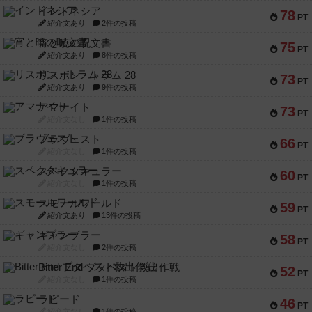
インドネシア
78
PT
紹介文あり
2件の投稿
宵と暁の呪文書
75
PT
紹介文あり
8件の投稿
リスボン・トラム 28
73
PT
紹介文あり
9件の投稿
アマナイト
73
PT
紹介文なし
1件の投稿
ブラヴェスト
66
PT
紹介文なし
1件の投稿
スペクタキュラー
60
PT
紹介文なし
1件の投稿
スモールワールド
59
PT
紹介文あり
13件の投稿
ギャンブラー
58
PT
紹介文なし
2件の投稿
Bitter End ブタペスト救出作戦
52
PT
紹介文なし
1件の投稿
ラピード
46
PT
紹介文なし
1件の投稿