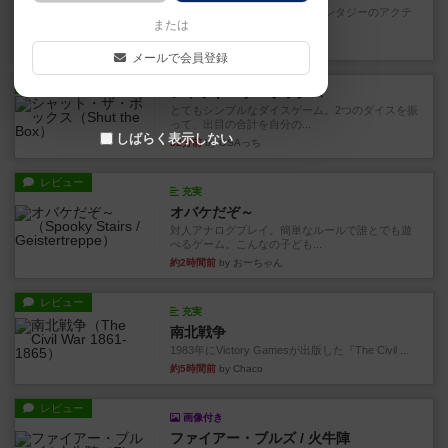
カードゲームにファイナルファンタジーのアクテ
または
ィブタイムバトル（もしくは...
8分前
by ジェイとと
メールで会員登録
レビュー
シャット・ザ・ボックス
とてもシンプルなダイスゲーム。2つのダイスを振
って、出目の合計を自分の...
しばらく表示しない
32分前
by OSAっち
レビュー
充実
オバケだぞ～
対人アナログプレイ。簡単なルールで誰とでも遊
べるゲーム。こんなの子ども...
約2時間前
by おーちゃん
レビュー
充実
南北戦争
1983年にVictory Gamesが出版した『The Civil ...
約5時間前
by Chaco
レビュー
画像付き
ファイアー・ブルズ / 火牛陣