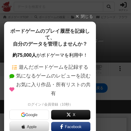
ログイン
閉じる
ボドゲーマTOP
ボードゲームの検索
ピクシーズ
ピクシーズ：フラワー
ボードゲームのプレイ履歴を記録し
て、
ピクシーズ：フラワーパワー
自分のデータを管理しませんか？
0件の戦略やコツ
約75,000人
がボドゲーマを利用中！
遊んだボードゲームを記録する
1
1
トップ
画像
動画
レビュー
カフェ
気になるゲームのレビューを読む
お気に入り作品・所有リストの共
ピクシーズ：フラワーパワーのトップに戻る
有
ログイン / 会員登録（10秒）
会員の新しい投稿
Google
X
レビュー
充実
Apple
Facebook
エコーズ・オブ・タイム