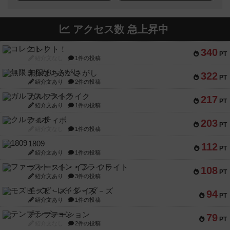
アクセス数 急上昇中
コレクト！
340
PT
紹介文なし
1件の投稿
無限まちがいさがし
322
PT
紹介文あり
2件の投稿
ガルフストライク
217
PT
紹介文あり
1件の投稿
クルティボ
203
PT
紹介文なし
1件の投稿
1809
112
PT
紹介文あり
1件の投稿
ファースト・イン・フライト
108
PT
紹介文あり
3件の投稿
モズビ－ズ・レイダ－ズ
94
PT
紹介文あり
1件の投稿
テンプテーション
79
PT
紹介文なし
2件の投稿