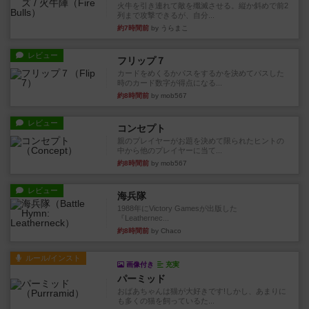
火牛を引き連れて敵を殲滅させる。縦か斜めで前2
列まで攻撃できるが、自分...
約7時間前
by うらまこ
レビュー
フリップ７
カードをめくるかパスをするかを決めてパスした
時のカード数字が得点になる...
約8時間前
by mob567
レビュー
コンセプト
親のプレイヤーがお題を決めて限られたヒントの
中から他のプレイヤーに当て...
約8時間前
by mob567
レビュー
海兵隊
1988年にVictory Gamesが出版した
『Leathernec...
約8時間前
by Chaco
ルール/インスト
画像付き
充実
パーミッド
おばあちゃんは猫が大好きです!しかし、あまりに
も多くの猫を飼っているた...