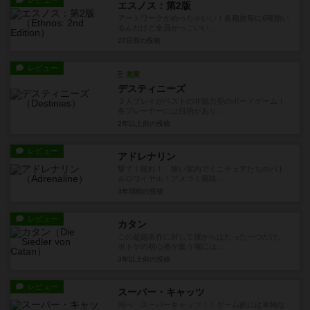
レビュー
エスノス：第2版
アートワークがめっちゃいい！各種族毎に6種類い
るんだけど全員かっこいい...
27日前
の投稿
レビュー
充実
デスティニーズ
３人プレイがベストの非協力型のボードゲーム！
各プレーヤーには目的があり...
2年以上前
の投稿
レビュー
アドレナリン
撃て！殴れ！ 狭い室内でミニチュアたちのバト
ルロワイヤル！アメコミ風味...
3年弱前
の投稿
レビュー
カタン
この超超名作に対して僕からはたった一つだけ。
ボドゲの初心者が集う場には...
3年以上前
の投稿
レビュー
スーパー・キャッツ
叫べ スーパーキャッツ！！ゲーム的には単純な