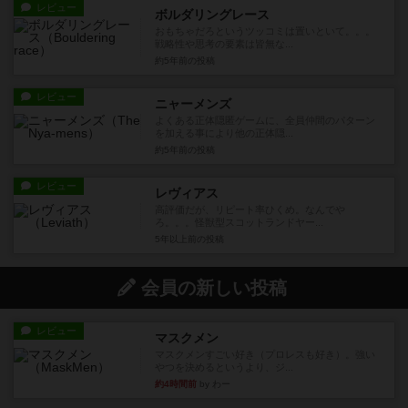
レビュー
ボルダリングレース
おもちゃだろというツッコミは置いといて。。。
戦略性や思考の要素は皆無な...
約5年前
の投稿
レビュー
ニャーメンズ
よくある正体隠匿ゲームに、全員仲間のパターン
を加える事により他の正体隠...
約5年前
の投稿
レビュー
レヴィアス
高評価だが、リピート率ひくめ。なんでや
ろ。。。怪獣型スコットランドヤー...
5年以上前
の投稿
会員の新しい投稿
レビュー
マスクメン
マスクメンすごい好き（プロレスも好き）。強い
やつを決めるというより、ジ...
約4時間前
by わー