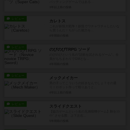
バッティングゲームではある...
3年以上前
の投稿
レビュー
カレトス
これが妖怪大戦争！妖怪でワチャワチャしたいな
ら買うんだ！ちがった能力を...
4年弱前
の投稿
レビュー
のびのびTRPG ソード
のびのびという名の”話術を試されるゲーム”。全
員がもちまわりでGMとな...
4年弱前
の投稿
レビュー
メックメイカー
男の子ってこういうの好きなんでしょ？その通
り！ロボット作って殴りあうと...
4年以上前
の投稿
レビュー
スライドクエスト
【協力ゲームという名の兄弟喧嘩ゲーム】駒をｽﾗ
ｲﾄﾞさせる際、上下左右...
5年弱前
の投稿