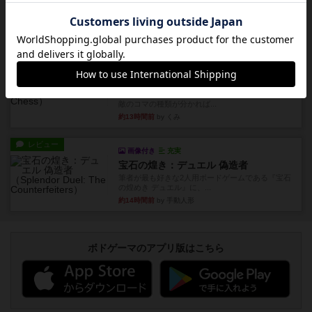
久しぶりに取り出してプレイ。記号担当と色担当
に分かれてプレイ。あかんか...
約13時間前
by くみ
レビュー
画像付き
ダグエイトチェス
チェスなのに、ほんの10分で終わります。動きで
敵のコマの種類が分かれば...
約13時間前
by くみ
レビュー
画像付き
充実
宝石の煌き：デュエル 偽造者
筆者が最も好きな2人用ボードゲームである『宝石
の煌めき デュエル』に、...
約14時間前
by 手動人形
ボドゲーマのアプリ版はこちら