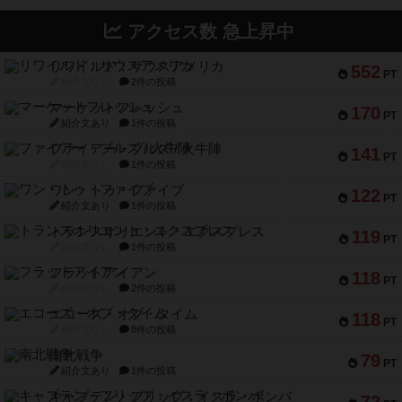
アクセス数 急上昇中
リワイルド：サウスアメリカ
552
PT
紹介文なし
2件の投稿
マーケットフレッシュ
170
PT
紹介文あり
1件の投稿
ファイアー・ブルズ / 火牛陣
141
PT
紹介文なし
1件の投稿
ワン・トゥ・ファイブ
122
PT
紹介文あり
1件の投稿
トランスオリエント・エクスプレス
119
PT
紹介文なし
1件の投稿
フラットアイアン
118
PT
紹介文なし
2件の投稿
エコーズ・オブ・タイム
118
PT
紹介文なし
8件の投稿
南北戦争
79
PT
紹介文あり
1件の投稿
キャプテン・フリップ：イスラ・ボンバ