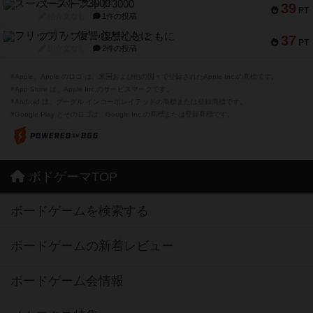
スーパーストア3000
39
PT
紹介文なし
1件の投稿
フリップ７：復讐心とともに
37
PT
紹介文なし
2件の投稿
※Apple、Apple のロゴ は、米国および他の国々で登録されたApple Inc.の商標です。
※App Store は、Apple Inc.のサービスマークです。
※Android は、グーグル インコーポレイテッドの商標または登録商標です。
※Google Play とそのロゴは、Google Inc.の商標または登録商標です。
ボドゲーマTOP
ボードゲームを検索する
ボードゲームの新着レビュー
ボードゲーム会情報