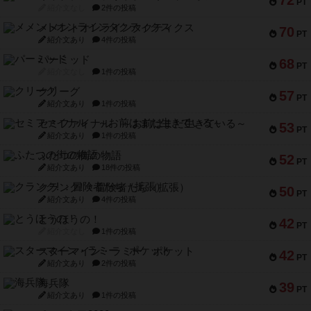
72
PT
紹介文なし
2件の投稿
メメントオンラインタクティクス
70
PT
紹介文あり
4件の投稿
パーミッド
68
PT
紹介文なし
1件の投稿
クリーグ
57
PT
紹介文あり
1件の投稿
セミファイナル ～お前はまだ生きている～
53
PT
紹介文あり
1件の投稿
ふたつの街の物語
52
PT
紹介文あり
18件の投稿
クランク! ：冒険者たち（拡張）
50
PT
紹介文あり
4件の投稿
とうほうの！
42
PT
紹介文なし
1件の投稿
スターマイン・ラミー ポケット
42
PT
紹介文あり
2件の投稿
海兵隊
39
PT
紹介文あり
1件の投稿