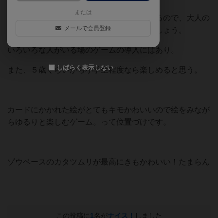
または
戦略性はなく動物を見分けるのも簡単すぎるので、大人の
メールで会員登録
ボードゲーマーは１～２度やって終わりでしょう。
いろいろな人がいる場のゲームの導入にはあり。
しばらく表示しない
また、５歳くらいから小学生程度なら楽しめると思う。
カードにかかれた絵がとてもキモかわいいので絵をみなが
らゆるりと楽しむゲーム。って位置づけです。
ゾウベースのカタツムリが最高にきもかわいい！たまらん
この投稿に
1
名が
ナイス！
しました