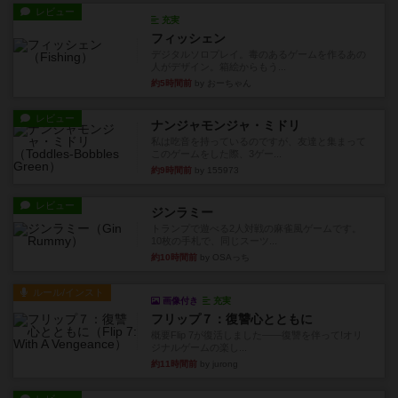
レビュー
充実
フィッシェン
デジタルソロプレイ。毒のあるゲームを作るあの
人がデザイン。箱絵からもう...
約5時間前
by おーちゃん
レビュー
ナンジャモンジャ・ミドリ
私は吃音を持っているのですが、友達と集まって
このゲームをした際、3ゲー...
約9時間前
by 155973
レビュー
ジンラミー
トランプで遊べる2人対戦の麻雀風ゲームです。
10枚の手札で、同じスーツ...
約10時間前
by OSAっち
ルール/インスト
画像付き
充実
フリップ７：復讐心とともに
概要Flip 7が復活しました――復讐を伴って!オリ
ジナルゲームの楽し...
約11時間前
by jurong