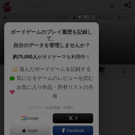
ログイン
閉じる
ボドゲーマTOP
ボードゲームの検索
ピガサスの通販/商品詳細
作品デー
ボードゲームのプレイ履歴を記録し
て、
ピガサス
自分のデータを管理しませんか？
超天使おじさんさんのレビュー
約75,000人
がボドゲーマを利用中！
遊んだボードゲームを記録する
2
1
12
トップ
画像
動画
レビュー
カフェ
気になるゲームのレビューを読む
お気に入り作品・所有リストの共
216名
1名
0
約4年前
有
ログイン / 会員登録（10秒）
ピガサス人形がかわいい。
Google
X
正直これがほしいがために買った。
Apple
Facebook