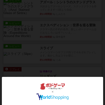
レビュー
アズール：シントラのステンドグラス
大好きなアズールシリーズ。ステンドグラスを作
っていきます✨1部より自由...
約11時間前
by しんたろ
レビュー
エクスペディション：世界を巡る冒険
クラマー氏の不朽の名作。新しいボードゲームほ
どおもしろいはず？いいえ。...
約12時間前
by 田中昌平
レビュー
スライプ
メインコマ一つサブコマ四つでそれぞれプレイし
ます。動かし方はコマか壁に...
約12時間前
by くみ
リプレイ
画像付き
リーダーズ
久しぶりに取り出してプレイ。詰めきれなかっ
た…であっさり追い込まれて負...
約12時間前
by くみ
リプレイ
画像付き
ブリックス