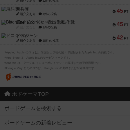
紹介文あり
12件の投稿
海兵隊
45
PT
紹介文あり
1件の投稿
Bitter End ブタペスト救出作戦
45
PT
紹介文なし
1件の投稿
ドコジャン
42
PT
紹介文あり
10件の投稿
※Apple、Apple のロゴ は、米国および他の国々で登録されたApple Inc.の商標です。
※App Store は、Apple Inc.のサービスマークです。
※Android は、グーグル インコーポレイテッドの商標または登録商標です。
※Google Play とそのロゴは、Google Inc.の商標または登録商標です。
ボドゲーマTOP
ボードゲームを検索する
ボードゲームの新着レビュー