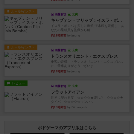
ルール/インスト
画像付き
充実
キャプテン・フリップ：イスラ・ボンバ
イスラ・ボンバを探しに出航!潜水艦を装備し、あ
なたの乗組員を監獄から解...
約13時間前
by jurong
ルール/インスト
画像付き
充実
トランスオリエント・エクスプレス
乗客の皆様、トランスオリエント・エクスプレス
にご乗車ありがとうございま...
約13時間前
by jurong
レビュー
画像付き
充実
フラットアイアン
世界に浸れる度 ☆☆☆☆★楽しさ ☆☆☆☆★
タイパ ☆☆☆☆☆マンハッ...
約15時間前
by DKnewyork
ボドゲーマのアプリ版はこちら