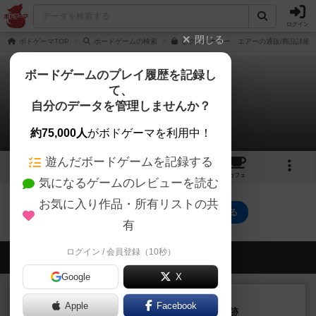
ログイン
閉じる
ボドゲーマTOP
ボードゲームの検索
ピクショナリー エアーの通販/商品詳細
ボードゲームのプレイ履歴を記録し
て、
ピクショナリー エアー
自分のデータを管理しませんか？
0件のリプレイ日記
約75,000人
がボドゲーマを利用中！
遊んだボードゲームを記録する
3
3
27
トップ
画像
動画
レビュー
カフェ
気になるゲームのレビューを読む
お気に入り作品・所有リストの共
ピクショナリー エアーのトップに戻る
有
ログイン / 会員登録（10秒）
会員の新しい投稿
Google
X
レビュー
充実
Apple
Facebook
アルナックの失われし遺跡