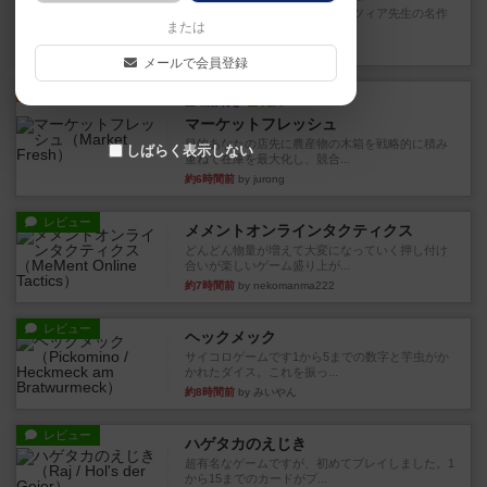
アナログ対人プレイ数回。クニツィア先生の名作
または
「エルドラドを探して」にあ...
約2時間前
by おーちゃん
メールで会員登録
ルール/インスト
画像付き
充実
マーケットフレッシュ
目的あなたの店先に農産物の木箱を戦略的に積み
しばらく表示しない
重ねて在庫を最大化し、競合...
約6時間前
by jurong
レビュー
メメントオンラインタクティクス
どんどん物量が増えて大変になっていく押し付け
合いが楽しいゲーム盛り上が...
約7時間前
by nekomanma222
レビュー
ヘックメック
サイコロゲームです1から5までの数字と芋虫がか
かれたダイス。これを振っ...
約8時間前
by みいやん
レビュー
ハゲタカのえじき
超有名なゲームですが、初めてプレイしました。1
から15までのカードがプ...