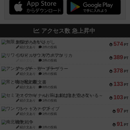
アクセス数 急上昇中
無限まちがいさがし
574
PT
紹介文あり
2件の投稿
リワイルド：サウスアメリカ
389
PT
紹介文なし
2件の投稿
アンダー・ザ・テーブラー
378
PT
紹介文あり
1件の投稿
宵と暁の呪文書
133
PT
紹介文あり
8件の投稿
セミファイナル ～お前はまだ生きている～
103
PT
紹介文あり
1件の投稿
ワン・トゥ・ファイブ
97
PT
紹介文あり
1件の投稿
南北戦争
91
PT
紹介文あり
1件の投稿