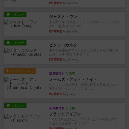
約8時間前
by みいやん
レビュー
ジャスト・ワン
まぁ面白かった‼️よくテレビとかのバラエティなん
かで、お題がわからずに...
約8時間前
by みいやん
レビュー
ピタッコカルタ
ボドゲ相席会でプレイしましたひらがなが書かれ
たカードを2枚まで手をつけ...
約8時間前
by みいやん
ルール/インスト
画像付き
充実
ノームズ・アット・ナイト
ベネボレンス女王は、忠実な臣民を称えるための
祝宴を開こうとしています。...
約9時間前
by jurong
レビュー
画像付き
充実
フラットアイアン
1~2人に限定された、エンジンビルド系のシステ
ム選んだ企業ボードに街で...
約10時間前
by あくり