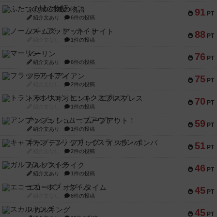
ふたつの城の物語
91
PT
紹介文あり
6件の投稿
ノームズ・アット・ナイト
88
PT
紹介文なし
1件の投稿
マーリン
76
PT
紹介文あり
6件の投稿
フラットアイアン
75
PT
紹介文なし
2件の投稿
トランスオリエント・エクスプレス
70
PT
紹介文なし
1件の投稿
アンブッシュ！：ムーブアウト！
59
PT
紹介文あり
1件の投稿
キャプテン・フリップ：イスラ・ボンバ
51
PT
紹介文なし
2件の投稿
ガルフストライク
46
PT
紹介文あり
1件の投稿
エコーズ・オブ・タイム
45
PT
紹介文なし
8件の投稿
スカルキング
45
PT