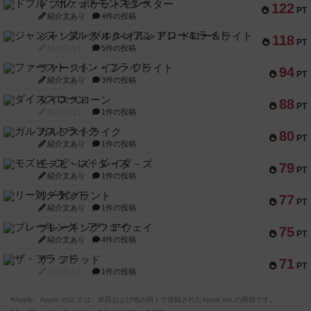
ドブル：ポケットモンスター
122
PT
紹介文あり
4件の投稿
ジャンヌ・ダルク-オルレアン ドロー＆ライト
118
PT
紹介文なし
5件の投稿
ファースト・イン・フライト
94
PT
紹介文あり
3件の投稿
ダイススローン
88
PT
紹介文なし
1件の投稿
ガルフストライク
80
PT
紹介文あり
1件の投稿
モズビ－ズ・レイダ－ズ
79
PT
紹介文あり
1件の投稿
リー対グラント
77
PT
紹介文あり
1件の投稿
ブレーキング・アウェイ
75
PT
紹介文あり
4件の投稿
ザ・フラッド
71
PT
紹介文なし
1件の投稿
※Apple、Apple のロゴ は、米国および他の国々で登録されたApple Inc.の商標です。