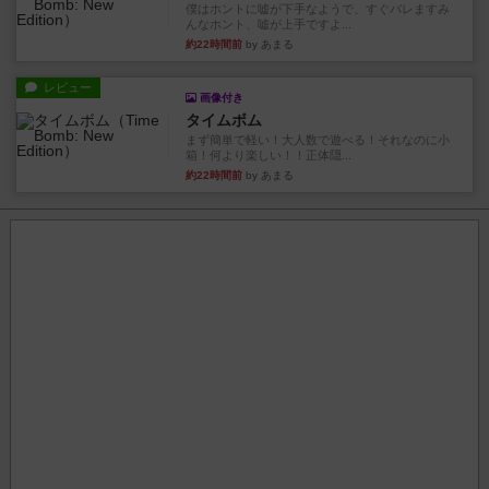
僕はホントに嘘が下手なようで、すぐバレますみ
んなホント、嘘が上手ですよ...
約22時間前
by あまる
レビュー
画像付き
タイムボム
まず簡単で軽い！大人数で遊べる！それなのに小
箱！何より楽しい！！正体隠...
約22時間前
by あまる