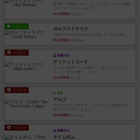
星7軽〜中量級を中心にプレイするゲーマーの感想
です。ボードゲーム会にて...
約21時間前
by おとん
レビュー
ガルフストライク
1983年にVictory Gamesが出版した『Gulf Strik...
約21時間前
by Chaco
リプレイ
画像付き
ディジットコード
やっぱり論理ゲームは面白い。息子とリプレイし
ました。息子の勝ち。これリ...
約21時間前
by くみ
リプレイ
充実
アルゴ
アルゴがとても好きで、たぶんプレイ回数が最も
多いゲームです。なんといっ...
約22時間前
by おとん
リプレイ
画像付き
タイムボム