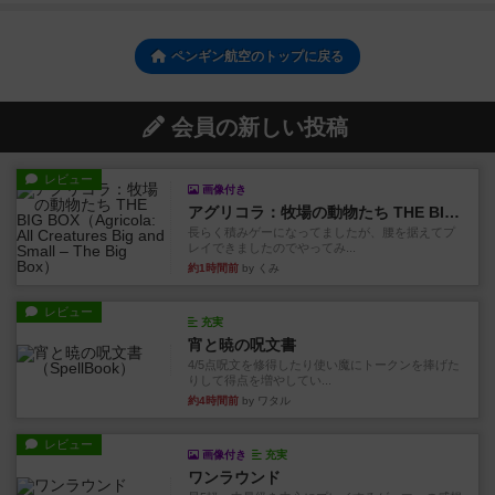
ペンギン航空のトップに戻る
会員の新しい投稿
レビュー
画像付き
アグリコラ：牧場の動物たち THE BIG BOX
長らく積みゲーになってましたが、腰を据えてプ
レイできましたのでやってみ...
約1時間前
by くみ
レビュー
充実
宵と暁の呪文書
4/5点呪文を修得したり使い魔にトークンを捧げた
りして得点を増やしてい...
約4時間前
by ワタル
レビュー
画像付き
充実
ワンラウンド