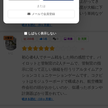
らここみたいなキーワードが出来上がってき
または
て、簡単になってしまうので難易度が大幅に下
がってしまい、ただ探して触るという単純なゲ
メールで会員登録
ームに成り下がってしまう...
続きを読む（9ヶ月前）
しばらく表示しない
大賢者
210名
1名
0
画像
充実
いこ
初心者4人でチーム戦をした時の感想です。パ
イロットと管制官の2人チームで、管制官の指
示に従って正しい操縦を行うリアルタイムアク
ションコミュニケーションゲームです。コクピ
ットはモジュラーボードで構成され、航空機製
作会社の頭がおかしいのか、似通ったボタンや
計測器ばかり置かれてい...
続きを読む（10ヶ月前）