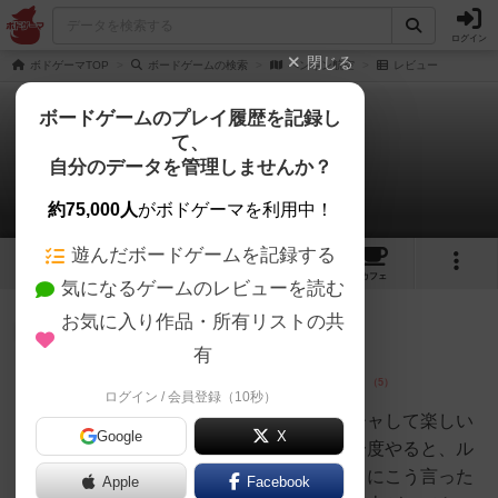
ログイン
閉じる
ボドゲーマTOP
ボードゲームの検索
ペンギン航空
レビュー
ボードゲームのプレイ履歴を記録し
て、
ペンギン航空
自分のデータを管理しませんか？
5件のレビュー
約75,000人
がボドゲーマを利用中！
遊んだボードゲームを記録する
1
5
18
トップ
画像
動画
レビュー
カフェ
気になるゲームのレビューを読む
お気に入り作品・所有リストの共
皇帝
173名
0名
0
有
ログイン / 会員登録（10秒）
ペペロンチー
ノ
初めてプレイした時はワチャワチャして楽しい
Google
X
のですが、同じメンバーでもう一度やると、ル
ールに則ったやり方でもそれなりにこう言った
Apple
Facebook