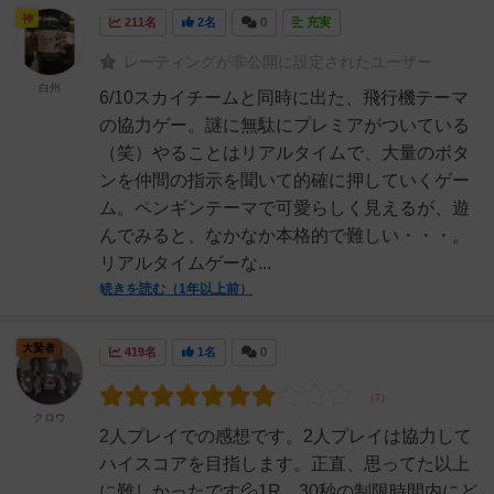
神
211名
2名
0
充実
レーティングが非公開に設定されたユーザー
白州
6/10スカイチームと同時に出た、飛行機テーマ
の協力ゲー。謎に無駄にプレミアがついている
（笑）やることはリアルタイムで、大量のボタ
ンを仲間の指示を聞いて的確に押していくゲー
ム。ペンギンテーマで可愛らしく見えるが、遊
んでみると、なかなか本格的で難しい・・・。
リアルタイムゲーな...
続きを読む（1年以上前）
大賢者
419名
1名
0
クロウ
2人プレイでの感想です。2人プレイは協力して
ハイスコアを目指します。正直、思ってた以上
に難しかったです💦1R、30秒の制限時間内にど