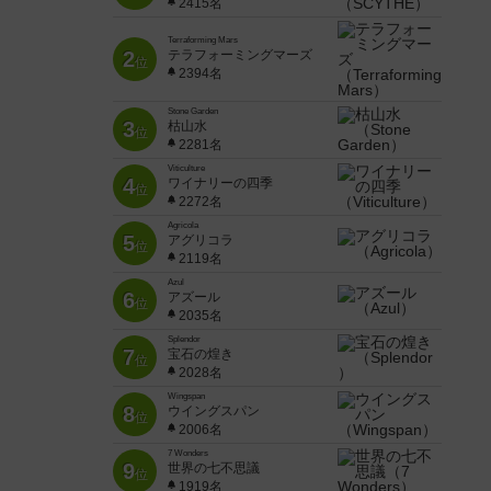
2415名
Terraforming Mars
2
テラフォーミングマーズ
位
2394名
Stone Garden
3
枯山水
位
2281名
Viticulture
4
ワイナリーの四季
位
2272名
Agricola
5
アグリコラ
位
2119名
Azul
6
アズール
位
2035名
Splendor
7
宝石の煌き
位
2028名
Wingspan
8
ウイングスパン
位
2006名
7 Wonders
9
世界の七不思議
位
1919名