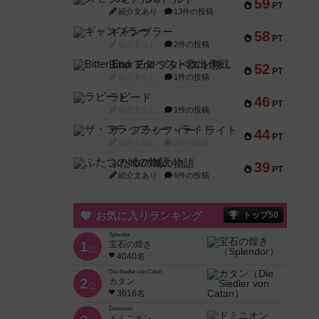
59
PT
紹介文あり
13件の投稿
ギャンブラー
58
PT
紹介文なし
2件の投稿
Bitter End ブタペスト救出作戦
52
PT
紹介文なし
1件の投稿
ラピード
46
PT
紹介文なし
1件の投稿
ザ・フラッフィー・ライト
44
PT
紹介文なし
0件の投稿
ふたつの城の物語
39
PT
紹介文あり
6件の投稿
お気に入りランキング
トップ50
Splendor
1
宝石の煌き
位
4040名
Die Siedler von Catan
2
カタン
位
3616名
Dominion
ドミニオン