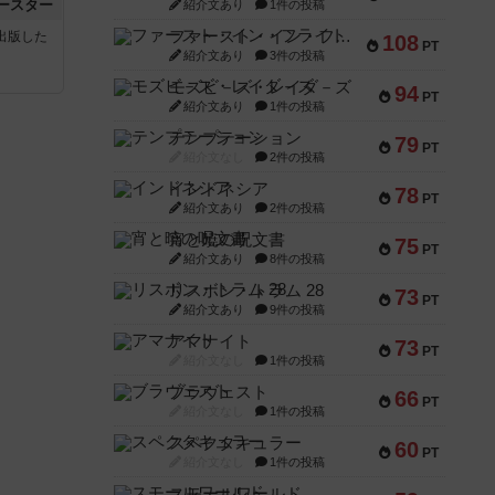
ースター
紹介文あり
1件の投稿
ファースト・イン・フライト
sが出版した
108
PT
紹介文あり
3件の投稿
モズビ－ズ・レイダ－ズ
94
PT
紹介文あり
1件の投稿
テンプテーション
79
PT
紹介文なし
2件の投稿
インドネシア
78
PT
紹介文あり
2件の投稿
宵と暁の呪文書
75
PT
紹介文あり
8件の投稿
リスボン・トラム 28
73
PT
紹介文あり
9件の投稿
アマナイト
73
PT
紹介文なし
1件の投稿
ブラヴェスト
66
PT
紹介文なし
1件の投稿
スペクタキュラー
60
PT
紹介文なし
1件の投稿
スモールワールド