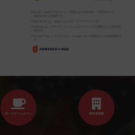
※Apple、Apple のロゴ は、米国および他の国々で登録された
Apple Inc.の商標です。
※App Store は、Apple Inc.のサービスマークです。
※Android は、グーグル インコーポレイテッドの商標または登録商
標です。
※Google Play とそのロゴは、Google Inc.の商標または登録商標で
す。
ボードゲームカフェ
運営者情報