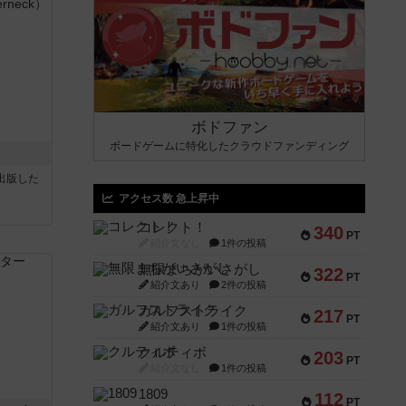
ボドファン
ボードゲームに特化したクラウドファンディング
sが出版した
アクセス数 急上昇中
コレクト！
340
PT
紹介文なし
1件の投稿
無限まちがいさがし
322
PT
紹介文あり
2件の投稿
ガルフストライク
217
PT
紹介文あり
1件の投稿
クルティボ
203
PT
紹介文なし
1件の投稿
1809
112
PT