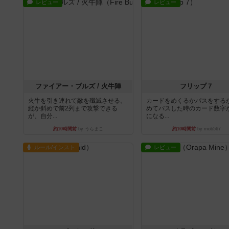
レビュー
レビュー
ファイアー・ブルズ / 火牛陣
フリップ７
火牛を引き連れて敵を殲滅させる。
カードをめくるかパスをする
縦か斜めで前2列まで攻撃できる
めてパスした時のカード数字
が、自分...
になる...
約10時間前
by うらまこ
約10時間前
by mob567
ルール/インスト
レビュー