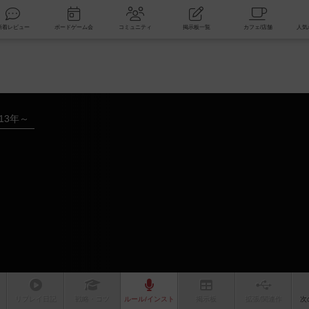
索
新着レビュー
ボードゲーム会
コミュニティ
掲示板一覧
013年～
リプレイ
日記
戦略
・コツ
ルール
/インスト
掲示板
拡張/関連
作
次