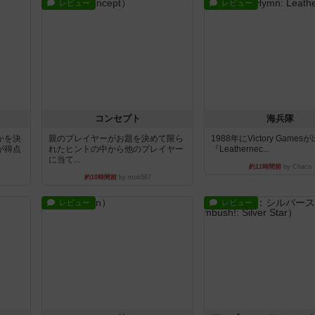
レビュー
レビュー
コンセプト
海兵隊
かを決
親のプレイヤーがお題を決めて限ら
1988年にVictory Game
が得点
れたヒントの中から他のプレイヤー
『Leathernec...
に当て...
約11時間前
by Chaco
約10時間前
by mob567
レビュー
レビュー