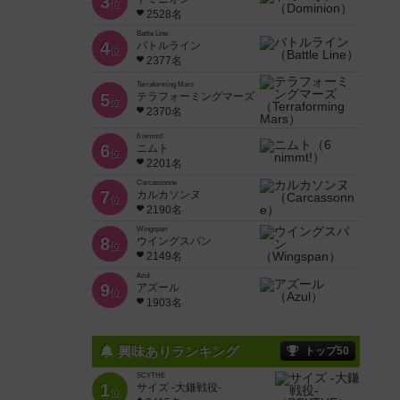
3
位
2528名
Battle Line
4
バトルライン
位
2377名
Terraforming Mars
5
テラフォーミングマーズ
位
2370名
6 nimmt!
6
ニムト
位
2201名
Carcassonne
7
カルカソンヌ
位
2190名
Wingspan
8
ウイングスパン
位
2149名
Azul
9
アズール
位
1903名
興味ありランキング
トップ50
SCYTHE
1
サイズ -大鎌戦役-
位