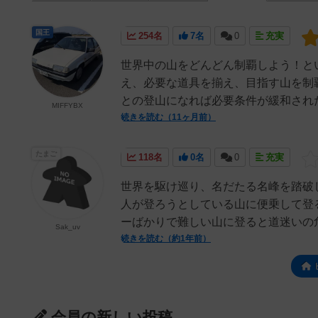
国王
254名
7名
0
充実
世界中の山をどんどん制覇しよう！と
え、必要な道具を揃え、目指す山を制
との登山になれば必要条件が緩和された
MIFFYBX
続きを読む（11ヶ月前）
たまご
118名
0名
0
充実
世界を駆け巡り、名だたる名峰を踏破
人が登ろうとしている山に便乗して登
ーばかりで難しい山に登ると道迷いの危険
Sak_uv
続きを読む（約1年前）
会員の新しい投稿