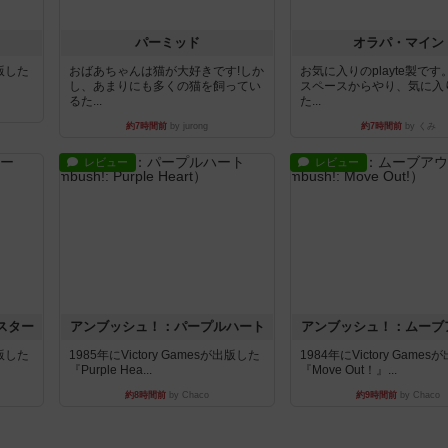
パーミッド
オラパ・マイン
出版した
おばあちゃんは猫が大好きです!しか
お気に入りのplayte製で
し、あまりにも多くの猫を飼ってい
スペースからやり、気に入
るた...
た...
約7時間前
by jurong
約7時間前
by くみ
レビュー
レビュー
スター
アンブッシュ！：パープルハート
アンブッシュ！：ムーブ
出版した
1985年にVictory Gamesが出版した
1984年にVictory Game
『Purple Hea...
『Move Out！』...
約8時間前
by Chaco
約9時間前
by Chaco