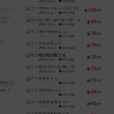
紹介文あり
1件の投稿
ファースト・イン・フライト
108
PT
紹介文あり
3件の投稿
す。オラパ
モズビ－ズ・レイダ－ズ
94
りまし
PT
紹介文あり
1件の投稿
テンプテーション
79
PT
紹介文なし
2件の投稿
インドネシア
78
PT
紹介文あり
2件の投稿
宵と暁の呪文書
75
PT
紹介文あり
8件の投稿
リスボン・トラム 28
73
PT
紹介文あり
9件の投稿
アマナイト
73
PT
アウト！
紹介文なし
1件の投稿
ブラヴェスト
sが出版した
66
PT
紹介文なし
1件の投稿
スペクタキュラー
60
PT
紹介文なし
1件の投稿
スモールワールド