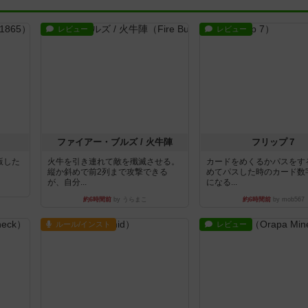
レビュー
レビュー
ファイアー・ブルズ / 火牛陣
フリップ７
出版した
火牛を引き連れて敵を殲滅させる。
カードをめくるかパスをす
縦か斜めで前2列まで攻撃できる
めてパスした時のカード数
が、自分...
になる...
約6時間前
by うらまこ
約6時間前
by mob567
ルール/インスト
レビュー