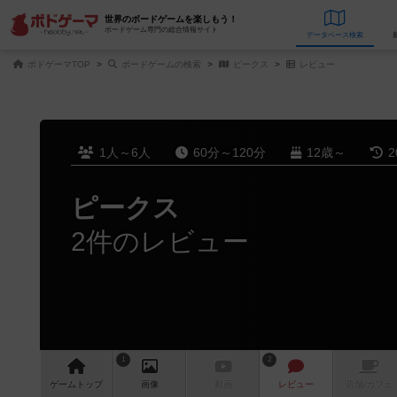
世界のボードゲームを楽しもう！
ボードゲーム専門の総合情報サイト
データベース
検
ボドゲーマTOP
ボードゲームの検索
ピークス
レビュー
1人～6人
60分～120分
12歳～
2
ピークス
2件のレビュー
1
2
ゲーム
トップ
画像
動画
レビュー
店舗/
カフェ