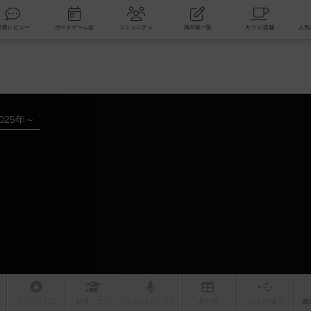
索
新着レビュー
ボードゲーム会
コミュニティ
掲示板一覧
025年～
リプレイ
日記
戦略
・コツ
ルール
/インスト
掲示板
拡張/関連
作
次