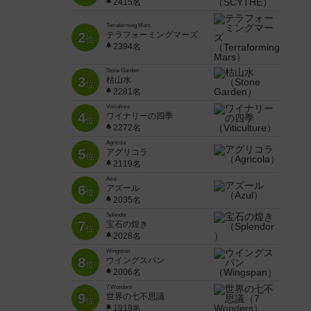
2415名
Terraforming Mars
2
テラフォーミングマーズ
位
2394名
Stone Garden
3
枯山水
位
2281名
Viticulture
4
ワイナリーの四季
位
2272名
Agricola
5
アグリコラ
位
2119名
Azul
6
アズール
位
2035名
Splendor
7
宝石の煌き
位
2028名
Wingspan
8
ウイングスパン
位
2006名
7 Wonders
9
世界の七不思議
位
1919名