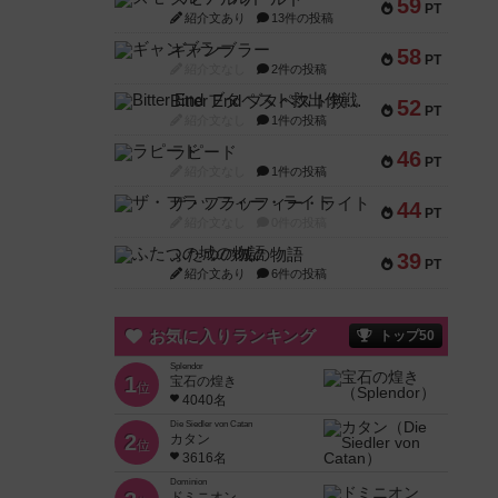
59
PT
紹介文あり
13件の投稿
ギャンブラー
58
PT
紹介文なし
2件の投稿
Bitter End ブタペスト救出作戦
52
PT
紹介文なし
1件の投稿
ラピード
46
PT
紹介文なし
1件の投稿
ザ・フラッフィー・ライト
44
PT
紹介文なし
0件の投稿
ふたつの城の物語
39
PT
紹介文あり
6件の投稿
お気に入りランキング
トップ50
Splendor
1
宝石の煌き
位
4040名
Die Siedler von Catan
2
カタン
位
3616名
Dominion
ドミニオン