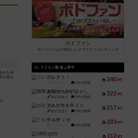
ボドファン
ボードゲームに特化したクラウドファンディング
アクセス数 急上昇中
るかを決
字が得点
コレクト！
340
PT
紹介文なし
1件の投稿
無限まちがいさがし
322
PT
紹介文あり
2件の投稿
ガルフストライク
217
PT
紹介文あり
1件の投稿
クルティボ
203
PT
紹介文なし
1件の投稿
1809
112
PT