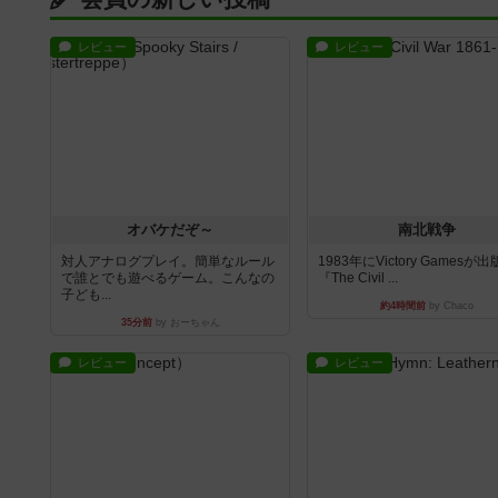
レビュー
レビュー
オバケだぞ～
南北戦争
対人アナログプレイ。簡単なルール
1983年にVictory Gamesが
で誰とでも遊べるゲーム。こんなの
『The Civil ...
子ども...
約4時間前
by Chaco
35分前
by おーちゃん
レビュー
レビュー