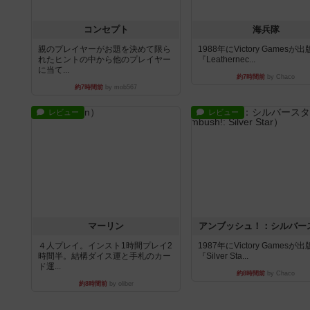
コンセプト
海兵隊
親のプレイヤーがお題を決めて限ら
1988年にVictory Gamesが
れたヒントの中から他のプレイヤー
『Leathernec...
に当て...
約7時間前
by Chaco
約7時間前
by mob567
レビュー
レビュー
マーリン
アンブッシュ！：シルバー
４人プレイ。インスト1時間プレイ2
1987年にVictory Gamesが
時間半。結構ダイス運と手札のカー
『Silver Sta...
ド運...
約8時間前
by Chaco
約8時間前
by oliber