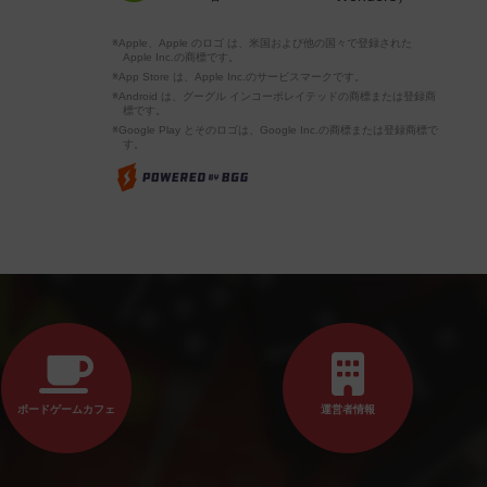
※Apple、Apple のロゴ は、米国および他の国々で登録された
Apple Inc.の商標です。
※App Store は、Apple Inc.のサービスマークです。
※Android は、グーグル インコーポレイテッドの商標または登録商
標です。
※Google Play とそのロゴは、Google Inc.の商標または登録商標で
す。
ボードゲームカフェ
運営者情報