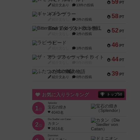
59
PT
紹介文あり
13件の投稿
ギャンブラー
58
PT
紹介文なし
2件の投稿
Bitter End ブタペスト救出作戦
52
PT
紹介文なし
1件の投稿
ラピード
46
PT
紹介文なし
1件の投稿
ザ・フラッフィー・ライト
44
PT
紹介文なし
0件の投稿
ふたつの城の物語
39
PT
紹介文あり
6件の投稿
お気に入りランキング
トップ50
Splendor
1
宝石の煌き
位
4040名
Die Siedler von Catan
2
カタン
位
3616名
Dominion
ドミニオン