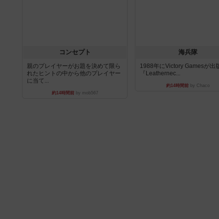
コンセプト
海兵隊
親のプレイヤーがお題を決めて限ら
1988年にVictory Gamesが
れたヒントの中から他のプレイヤー
『Leathernec...
に当て...
約14時間前
by Chaco
約14時間前
by mob567