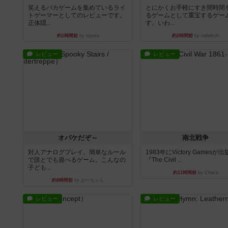
笑えるバカゲームを集めているライ
とにかくお手軽にすき間時間
トゲーマーとしてのレビューです。
るゲームとして重宝するゲー
正体隠...
す。いわ...
約1時間前
by toyota
約2時間前
by nabekoh
レビュー
レビュー
オバケだぞ～
南北戦争
対人アナログプレイ。簡単なルール
1983年にVictory Gamesが
で誰とでも遊べるゲーム。こんなの
『The Civil ...
子ども...
約11時間前
by Chaco
約8時間前
by おーちゃん
レビュー
レビュー