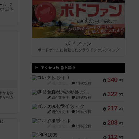
ーム。2
の合計を
ボドファン
ボードゲームに特化したクラウドファンディング
アクセス数 急上昇中
コレクト！
340
PT
紹介文なし
1件の投稿
無限まちがいさがし
るかを決
322
PT
字が得点
紹介文あり
2件の投稿
ガルフストライク
217
PT
紹介文あり
1件の投稿
クルティボ
203
PT
紹介文なし
1件の投稿
1809
112
PT