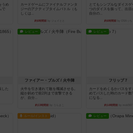
をうめ
カードゲームにファイナルファンタ
とてもシンプルなダイスゲ
ムで
ジーのアクティブタイムバトル（も
つのダイスを振って、出目
しくは...
自分の...
約6時間前
by ジェイとと
約6時間前
by OSAっち
レビュー
レビュー
ファイアー・ブルズ / 火牛陣
フリップ７
出版した
火牛を引き連れて敵を殲滅させる。
カードをめくるかパスをす
縦か斜めで前2列まで攻撃できる
めてパスした時のカード数
が、自分...
になる...
約13時間前
by うらまこ
約14時間前
by mob567
ルール/インスト
レビュー