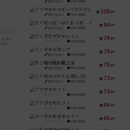
紹介文あり
1件の投稿
ファースト・イン・フライト
108
PT
紹介文あり
3件の投稿
モズビ－ズ・レイダ－ズ
94
PT
紹介文あり
1件の投稿
テンプテーション
79
PT
す。オラパ
紹介文なし
2件の投稿
りまし
インドネシア
78
PT
紹介文あり
2件の投稿
宵と暁の呪文書
75
PT
紹介文あり
8件の投稿
リスボン・トラム 28
73
PT
紹介文あり
9件の投稿
アマナイト
73
PT
紹介文なし
1件の投稿
ブラヴェスト
66
PT
紹介文なし
1件の投稿
スペクタキュラー
60
PT
紹介文なし
1件の投稿
スモールワールド