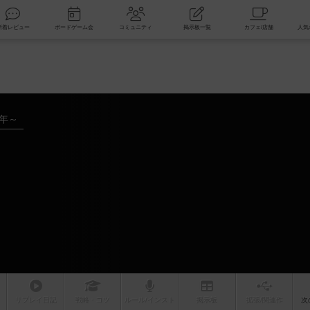
索
新着レビュー
ボードゲーム会
コミュニティ
掲示板一覧
4年～
リプレイ
日記
戦略
・コツ
ルール
/インスト
掲示板
拡張/関連
作
次