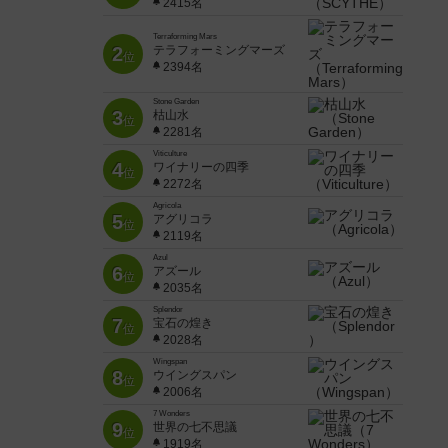
2415名
Terraforming Mars
2
テラフォーミングマーズ
位
2394名
Stone Garden
3
枯山水
位
2281名
Viticulture
4
ワイナリーの四季
位
2272名
Agricola
5
アグリコラ
位
2119名
Azul
6
アズール
位
2035名
Splendor
7
宝石の煌き
位
2028名
Wingspan
8
ウイングスパン
位
2006名
7 Wonders
9
世界の七不思議
位
1919名