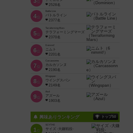
3
位
2528名
Battle Line
4
バトルライン
位
2377名
Terraforming Mars
5
テラフォーミングマーズ
位
2370名
6 nimmt!
6
ニムト
位
2201名
Carcassonne
7
カルカソンヌ
位
2190名
Wingspan
8
ウイングスパン
位
2149名
Azul
9
アズール
位
1903名
興味ありランキング
トップ50
SCYTHE
1
サイズ -大鎌戦役-
位