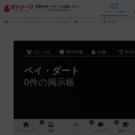
世界のボードゲームを楽しもう！
ボードゲーム専門の総合情報サイト
データベース
検
ボドゲーマTOP
ボードゲームの検索
ペイ・ダート
掲示板
2人～5人
90分前後
13歳～
201
ペイ・ダート
0件の掲示板
2
1
2
ゲーム
トップ
画像
動画
レビュー
店舗/
カフェ