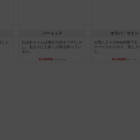
パーミッド
オラパ・マイン
出版した
おばあちゃんは猫が大好きです!しか
お気に入りのplayte製で
し、あまりにも多くの猫を飼ってい
スペースからやり、気に入
るた...
た...
約14時間前
by jurong
約14時間前
by くみ