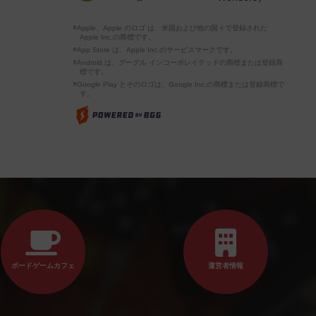
※Apple、Apple のロゴ は、米国および他の国々で登録された
Apple Inc.の商標です。
※App Store は、Apple Inc.のサービスマークです。
※Android は、グーグル インコーポレイテッドの商標または登録商
標です。
※Google Play とそのロゴは、Google Inc.の商標または登録商標で
す。
ボードゲームカフェ
運営者情報