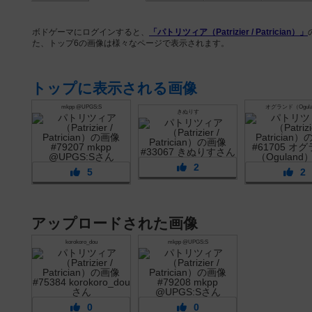
ボドゲーマにログインすると、
「パトリツィア（Patrizier / Patrician）」
た、トップ6の画像は様々なページで表示されます。
トップに表示される画像
mkpp @UPGS:S
オグランド（Ogula
きぬりす
2
5
2
アップロードされた画像
korokoro_dou
mkpp @UPGS:S
0
0