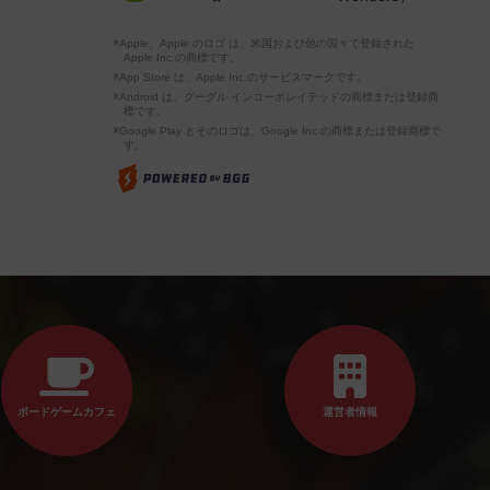
※Apple、Apple のロゴ は、米国および他の国々で登録された
Apple Inc.の商標です。
※App Store は、Apple Inc.のサービスマークです。
※Android は、グーグル インコーポレイテッドの商標または登録商
標です。
※Google Play とそのロゴは、Google Inc.の商標または登録商標で
す。
ボードゲームカフェ
運営者情報