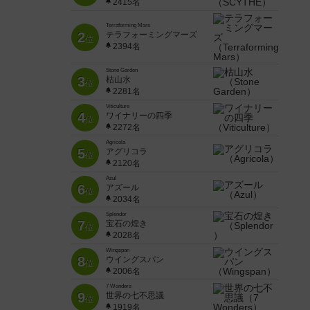
2415名
Terraforming Mars
2
テラフォーミングマーズ
位
2394名
Stone Garden
3
枯山水
位
2281名
Viticulture
4
ワイナリーの四季
位
2272名
Agricola
5
アグリコラ
位
2120名
Azul
6
アズール
位
2034名
Splendor
7
宝石の煌き
位
2028名
Wingspan
8
ウイングスパン
位
2006名
7 Wonders
9
世界の七不思議
位
1919名