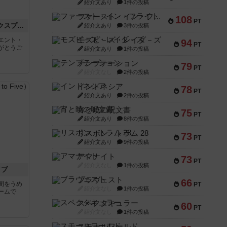
紹介文あり
1件の投稿
ファースト・イン・フライト
108
PT
トランスオリエント・エクスプレス
紹介文あり
3件の投稿
モズビ－ズ・レイダ－ズ
エント・
94
PT
がとうご
紹介文あり
1件の投稿
テンプテーション
79
PT
紹介文なし
2件の投稿
インドネシア
78
PT
紹介文あり
2件の投稿
宵と暁の呪文書
75
PT
紹介文あり
8件の投稿
リスボン・トラム 28
73
PT
紹介文あり
9件の投稿
アマナイト
73
PT
紹介文なし
1件の投稿
イブ
ブラヴェスト
66
間をうめ
PT
紹介文なし
1件の投稿
ームで
スペクタキュラー
60
PT
紹介文なし
1件の投稿
スモールワールド