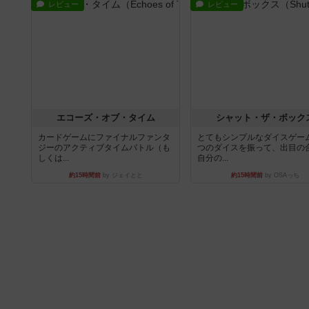
レビュー
レビュー
エコーズ・オブ・タイム
シャット・ザ・ボック
カードゲームにファイナルファンタ
とてもシンプルなダイスゲー
ジーのアクティブタイムバトル（も
つのダイスを振って、出目の
しくは...
自分の...
約15時間前
by ジェイとと
約15時間前
by OSAっち