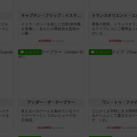
キャプテン・フリップ：イスラ・ボンバ
ンビル
イスラ・ボンバを探しに出航!潜水艦
乗客の皆様、トランスオリ
ードに
を装備し、あなたの乗組員を監獄か
エクスプレスにご乗車あり
ら解...
ざいま...
約3時間前
by jurong
約4時間前
by jurong
レビュー
レビュー
アンダー・ザ・テーブラー
ワン・トゥ・ファ
レイヤ
笑えるバカゲームを集めているライ
とにかくお手軽にすき間時
ードを
トゲーマーとしてのレビューです。
るゲームとして重宝するゲ
正体隠...
す。いわ...
約10時間前
by toyota
約11時間前
by nabekoh