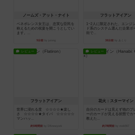
ノームズ・アット・ナイト
フラットアイアン
ベネボレンス女王は、忠実な臣民を
1~2人に限定された、エンジ
称えるための祝宴を開こうとしてい
ド系のシステム選んだ企業ボ
ます。...
街で...
9分前
by jurong
38分前
by あくり
レビュー
レビュー
フラットアイアン
花火：スターマイン
世界に浸れる度 ☆☆☆☆★楽し
自分のカードは見えず他のプ
さ ☆☆☆☆★タイパ ☆☆☆☆☆
ーのカードが見える状態でカ
マンハッ...
教えた...
約5時間前
by DKnewyork
約7時間前
by mob567