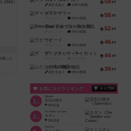
59
PT
紹介文あり
13件の投稿
ギャンブラー
58
PT
紹介文なし
2件の投稿
Bitter End ブタペスト救出作戦
52
PT
紹介文なし
1件の投稿
ラピード
46
PT
紹介文なし
1件の投稿
ザ・フラッフィー・ライト
44
PT
sが出版した
紹介文なし
0件の投稿
ふたつの城の物語
39
PT
紹介文あり
6件の投稿
お気に入りランキング
トップ50
Splendor
1
宝石の煌き
位
4041名
Die Siedler von Catan
2
カタン
位
3616名
Dominion
ドミニオン