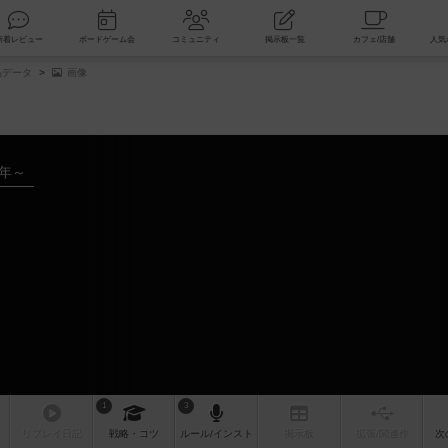
索
新着レビュー
ボードゲーム会
コミュニティ
掲示板一覧
品データ
画像
7年～
1
3
リプレイ
日記
戦略
・コツ
ルール
/インスト
掲示板
拡張/関連
作
次