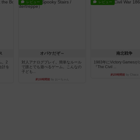
レビュー
レビュー
ス
オバケだぞ～
南北戦争
ム。2
対人アナログプレイ。簡単なルール
1983年にVictory Game
合計を
で誰とでも遊べるゲーム。こんなの
『The Civil ...
子ども...
約20時間前
by Chaco
約16時間前
by おーちゃん