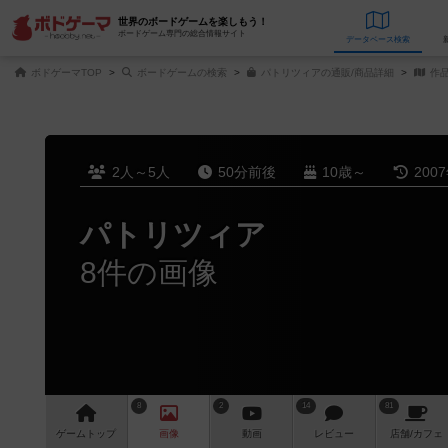
世界のボードゲームを楽しもう！
ボードゲーム専門の総合情報サイト
データベース
検
ボドゲーマTOP
ボードゲームの検索
パトリツィアの通販/商品詳細
作
2人～5人
50分前後
10歳～
200
パトリツィア
8件の画像
8
2
14
81
ゲーム
トップ
画像
動画
レビュー
店舗/
カフェ