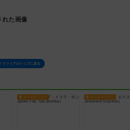
された画像
トリツィアのトップに戻る
ルール/インスト
ルール/インスト