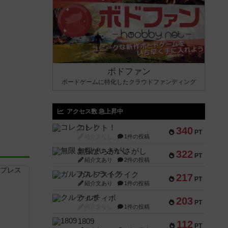
ボドファン
ボードゲームに特化したクラウドファンディング
アクセス数 急上昇中
コレクト！
340
PT
紹介文なし
1件の投稿
無限まちがいさがし
322
PT
紹介文あり
2件の投稿
ガルフストライク
217
PT
紹介文あり
1件の投稿
クルティボ
203
PT
紹介文なし
1件の投稿
1809
112
PT