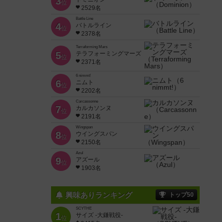
3
位
2529名
Battle Line
4
バトルライン
位
2378名
Terraforming Mars
5
テラフォーミングマーズ
位
2371名
6 nimmt!
6
ニムト
位
2202名
Carcassonne
7
カルカソンヌ
位
2191名
Wingspan
8
ウイングスパン
位
2150名
Azul
9
アズール
位
1903名
興味ありランキング
トップ50
SCYTHE
1
サイズ -大鎌戦役-
位