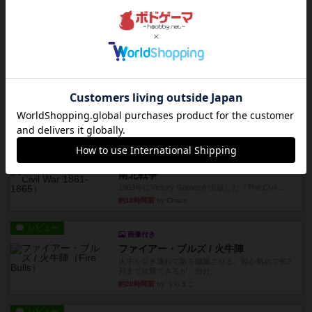
レビュー
シャット・ザ・ボックス
とてもシンプルなダイスゲーム。2つのダイスを振
って、出目の合計を自分の...
約13時間前
by OSAっち
レビュー
充実
オバケだぞ～
対人アナログプレイ。簡単なルールで誰とでも遊
べるゲーム。こんなの子ども...
約15時間前
by おーちゃん
レビュー
充実
南北戦争
1983年にVictory Gamesが出版した『The Civil ...
約18時間前
by Chaco
レビュー
画像付き
ファイアー・ブルズ / 火牛陣
火牛を引き連れて敵を殲滅させる。縦か斜めで前2
列まで攻撃できるが、自分...
約20時間前
by うらまこ
レビュー