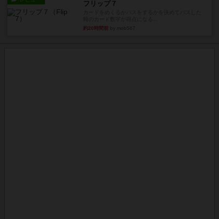
フリップ７
カードをめくるかパスをするかを決めてパスした
時のカード数字が得点になる...
約20時間前
by mob567