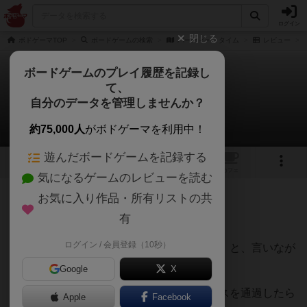
ログイン
閉じる
ボドゲーマTOP
ボードゲームの検索
パーティー・タイム
レビュー
ボードゲームのプレイ履歴を記録し
て、
パーティー・タイム
自分のデータを管理しませんか？
うらまこさんのレビュー
約75,000人
がボドゲーマを利用中！
遊んだボードゲームを記録する
1
2
トップ
画像
動画
レビュー
カフェ
気になるゲームのレビューを読む
お気に入り作品・所有リストの共
82名
1名
0
約1年前
有
ログイン / 会員登録（10秒）
「とりあえず脱いでから手番して下さい。」と、言いなが
ら昼間から酔っ払い達が遊んでました。
Google
X
飲んだらボトル瓶が移動していき、星のマスを通過したら
Apple
Facebook