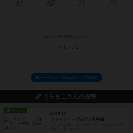
5
13
2
5
興味あり
経験あり
お気に入り
持ってる
ログイン/会員登録でコメント
ログインする
パーティー・タイムのトップに戻る
うらまこさんの投稿
レビュー
画像付き
ファイアー・ブルズ / 火牛陣
火牛を引き連れて敵を殲滅させる。縦か斜めで前2
列まで攻撃できるが、自分...