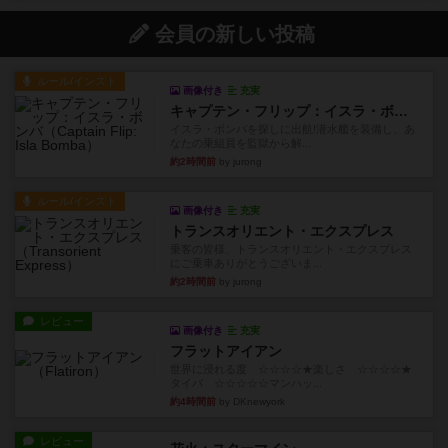
会員の新しい投稿
ルール/インスト
画像付き
充実
キャプテン・フリップ：イスラ・ボンバ
イスラ・ボンバを探しに出航!潜水艦を装備し、あ
なたの乗組員を監獄から解...
約2時間前
by jurong
ルール/インスト
画像付き
充実
トランスオリエント・エクスプレス
乗客の皆様、トランスオリエント・エクスプレス
にご乗車ありがとうございま...
約2時間前
by jurong
レビュー
画像付き
充実
フラットアイアン
世界に浸れる度 ☆☆☆☆★楽しさ ☆☆☆☆★
タイパ ☆☆☆☆☆マンハッ...
約4時間前
by DKnewyork
レビュー