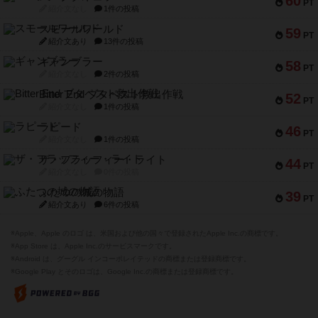
60
PT
紹介文なし
1件の投稿
スモールワールド
59
PT
紹介文あり
13件の投稿
ギャンブラー
58
PT
紹介文なし
2件の投稿
Bitter End ブタペスト救出作戦
52
PT
紹介文なし
1件の投稿
ラピード
46
PT
紹介文なし
1件の投稿
ザ・フラッフィー・ライト
44
PT
紹介文なし
0件の投稿
ふたつの城の物語
39
PT
紹介文あり
6件の投稿
※Apple、Apple のロゴ は、米国および他の国々で登録されたApple Inc.の商標です。
※App Store は、Apple Inc.のサービスマークです。
※Android は、グーグル インコーポレイテッドの商標または登録商標です。
※Google Play とそのロゴは、Google Inc.の商標または登録商標です。