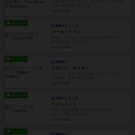
最高の香りを楽しむには、香りのバランスが大切
であり過剰な香りにしてはい...
14日前
の投稿
レビュー
画像付き
充実
ゴーストリフト
犠牲になるのは1人だけのホラー系大富豪ゲーム。
数字を上げたり下げたりし...
14日前
の投稿
レビュー
画像付き
ロボット・マスター
ライナークニツィアの２人用ゲーム。各プレイヤ
ーは縦列、横列の担当に分か...
14日前
の投稿
レビュー
画像付き
充実
ラインイット
うまく昇順か降順にカードを並べていき、タイミ
ングよく同じ色を3枚並べた...
14日前
の投稿
レビュー
画像付き