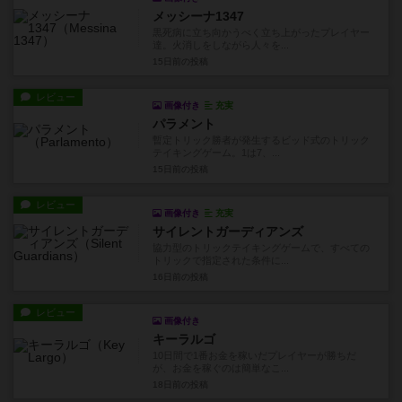
メッシーナ1347
黒死病に立ち向かうべく立ち上がったプレイヤー
達。火消しをしながら人々を...
15日前
の投稿
レビュー
画像付き
充実
パラメント
暫定トリック勝者が発生するビッド式のトリック
テイキングゲーム。1は7、...
15日前
の投稿
レビュー
画像付き
充実
サイレントガーディアンズ
協力型のトリックテイキングゲームで、すべての
トリックで指定された条件に...
16日前
の投稿
レビュー
画像付き
キーラルゴ
10日間で1番お金を稼いだプレイヤーが勝ちだ
が、お金を稼ぐのは簡単なこ...
18日前
の投稿