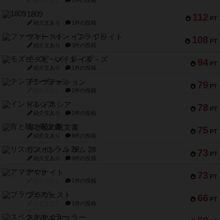
1809
112
PT
紹介文あり
1件の投稿
ファースト・イン・フライト
108
PT
紹介文あり
3件の投稿
モズビ－ズ・レイダ－ズ
94
PT
紹介文あり
1件の投稿
テンプテーション
79
PT
紹介文なし
2件の投稿
インドネシア
78
PT
紹介文あり
2件の投稿
宵と暁の呪文書
75
PT
紹介文あり
8件の投稿
リスボン・トラム 28
73
PT
紹介文あり
9件の投稿
アマナイト
73
PT
紹介文なし
1件の投稿
ブラヴェスト
66
PT
紹介文なし
1件の投稿
スペクタキュラー