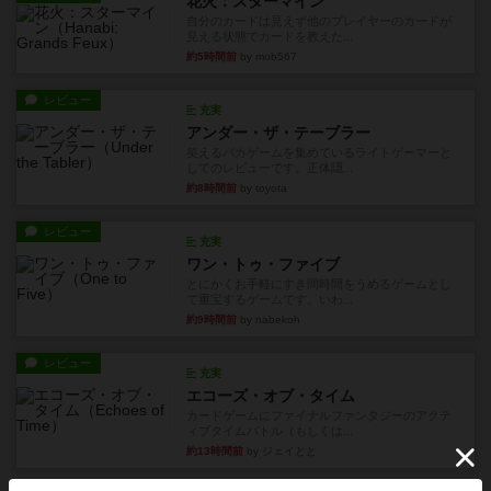
花火：スターマイン
自分のカードは見えず他のプレイヤーのカードが
見える状態でカードを教えた...
約5時間前
by mob567
レビュー
充実
アンダー・ザ・テーブラー
笑えるバカゲームを集めているライトゲーマーと
してのレビューです。正体隠...
約8時間前
by toyota
レビュー
充実
ワン・トゥ・ファイブ
とにかくお手軽にすき間時間をうめるゲームとし
て重宝するゲームです。いわ...
約9時間前
by nabekoh
レビュー
充実
エコーズ・オブ・タイム
カードゲームにファイナルファンタジーのアクテ
ィブタイムバトル（もしくは...
約13時間前
by ジェイとと