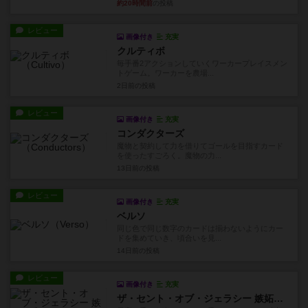
約20時間前
の投稿
レビュー
画像付き
充実
クルティボ
毎手番2アクションしていくワーカープレイスメン
トゲーム。ワーカーを農場...
2日前
の投稿
レビュー
画像付き
充実
コンダクターズ
魔物と契約して力を借りてゴールを目指すカード
を使ったすごろく。魔物の力...
13日前
の投稿
レビュー
画像付き
充実
ベルソ
同じ色で同じ数字のカードは揃わないようにカー
ドを集めていき、頃合いを見...
14日前
の投稿
レビュー
画像付き
充実
ザ・セント・オブ・ジェラシー 嫉妬の香り