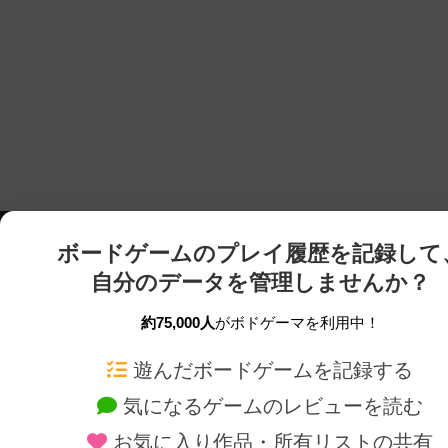
ボードゲームのプレイ履歴を記録して
自分のデータを管理しませんか？
約75,000人
がボドゲーマを利用中！
ボドゲーマTOP
ボードゲーム通販
遊んだボードゲームを記録する
気になるゲームのレビューを読む
ボードゲームを検索する
新作・再入荷情報
お気に入り作品・所有リストの共有
ボードゲームの新着レビュー
定番ボードゲームの通販