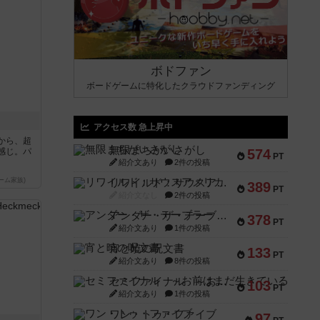
ボドファン
ボードゲームに特化したクラウドファンディング
アクセス数 急上昇中
から、超
無限まちがいさがし
感じ。パ
574
PT
紹介文あり
2件の投稿
ーム家族)
リワイルド：サウスアメリカ
389
PT
紹介文なし
2件の投稿
アンダー・ザ・テーブラー
378
PT
紹介文あり
1件の投稿
宵と暁の呪文書
133
PT
紹介文あり
8件の投稿
セミファイナル ～お前はまだ生きている～
103
PT
紹介文あり
1件の投稿
ワン・トゥ・ファイブ
97