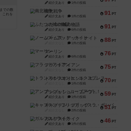
PT
紹介文あり
1件の投稿
5までの数
南北戦争
91
PT
。これを
紹介文あり
1件の投稿
ふたつの城の物語
91
PT
紹介文あり
6件の投稿
ノームズ・アット・ナイト
88
PT
紹介文なし
1件の投稿
マーリン
76
PT
紹介文あり
6件の投稿
フラットアイアン
75
PT
紹介文なし
2件の投稿
トランスオリエント・エクスプレス
70
PT
紹介文なし
1件の投稿
アンブッシュ！：ムーブアウト！
59
PT
紹介文あり
1件の投稿
キャプテン・フリップ：イスラ・ボンバ
51
PT
紹介文なし
2件の投稿
ガルフストライク
46
PT
紹介文あり
1件の投稿