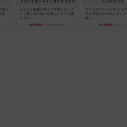
ュ
メメントオンラインタクティクス
ヘックメック
木箱を
どんどん物量が増えて大変になって
サイコロゲームです1から
大化
いく押し付け合いが楽しいゲーム盛
字と芋虫がかかれたダイス
り上が...
振っ...
約16時間前
by nekomanma222
約17時間前
by みいやん