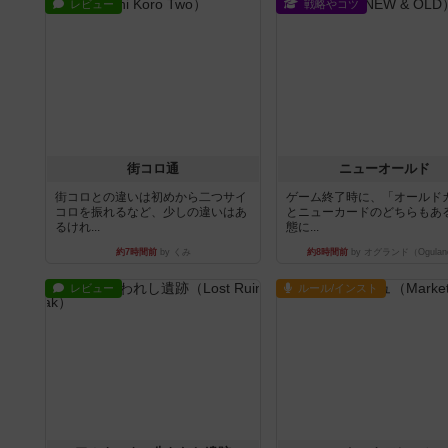
レビュー
戦略やコツ
街コロ通
ニューオールド
街コロとの違いは初めから二つサイ
ゲーム終了時に、「オールド
コロを振れるなど、少しの違いはあ
とニューカードのどちらもある
るけれ...
態に...
約7時間前
by くみ
約8時間前
by オグランド（Ogulan
レビュー
ルール/インスト