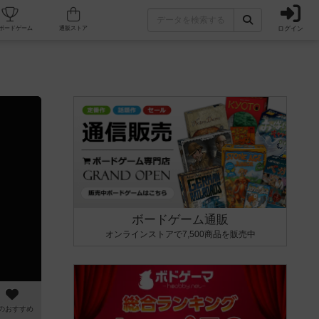
ログイン
カフェ/店舗
人気ボードゲーム
通販ストア
ボードゲーム通販
オンラインストアで7,500商品を販売中
のおすすめ