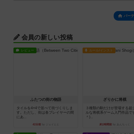
パー
会員の新しい投稿
レビュー
ルール/インスト
ふたつの街の物語
ざりかに将棋
タイルを4×4で並べて街づくりしま
３種類の駒だけが登場する超
す。ただし、街は各プレイヤーの間
ルな将棋系ゲーム入門作品です
にあ...
＾)...
42分前
by ジェイとと
約1時間前
by あんちっく