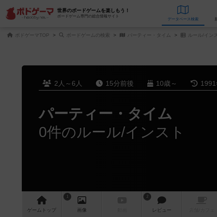
世界のボードゲームを楽しもう！
ボードゲーム専門の総合情報サイト
データベース
検
ボドゲーマTOP
ボードゲームの検索
パーティー・タイム
ルール/イン
2人～6人
15分前後
10歳～
199
パーティー・タイム
0件のルール/インスト
1
2
ゲーム
トップ
画像
動画
レビュー
店舗/
カフェ