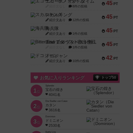
エコーズ・オブ・タイム
45
PT
紹介文なし
8件の投稿
スカルキング
45
PT
紹介文あり
12件の投稿
海兵隊
45
PT
紹介文あり
1件の投稿
Bitter End ブタペスト救出作戦
45
PT
紹介文なし
1件の投稿
ドコジャン
42
PT
紹介文あり
10件の投稿
お気に入りランキング
トップ50
Splendor
1
宝石の煌き
位
4041名
Die Siedler von Catan
2
カタン
位
3616名
Dominion
3
ドミニオン
位
2530名
Battle Line