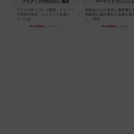
アルナックの失われし遺跡
マーケットフレッシ
アナログ対人プレイ数回。クニツィ
目的あなたの店先に農産物の
ア先生の名作「エルドラドを探し
戦略的に積み重ねて在庫を最
て」にあ...
し、競合...
約11時間前
by おーちゃん
約15時間前
by jurong