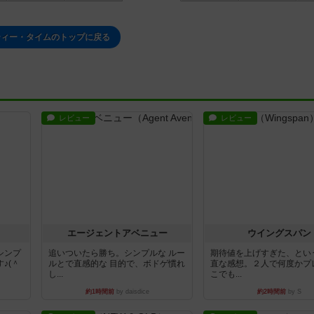
ティー・タイムのトップに戻る
レビュー
レビュー
エージェントアベニュー
ウイングスパン
シンプ
追いついたら勝ち。シンプルな ルー
期待値を上げすぎた、とい
♪(＾
ルとで直感的な 目的で、ボドゲ慣れ
直な感想。２人で何度かプ
し...
こでも...
約1時間前
by daisdice
約2時間前
by S