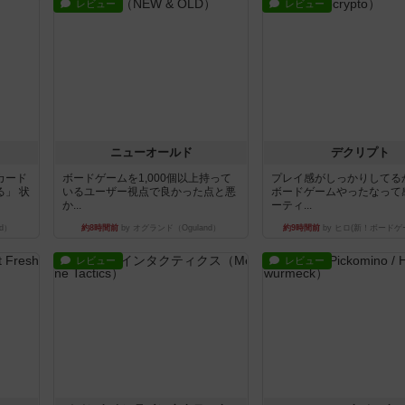
レビュー
レビュー
ニューオールド
デクリプト
カード
ボードゲームを1,000個以上持って
プレイ感がしっかりしてる
」 状
いるユーザー視点で良かった点と悪
ボードゲームやったなって
か...
ーティ...
d）
約8時間前
by オグランド（Oguland）
約9時間前
by ヒロ(新！ボードゲ
レビュー
レビュー