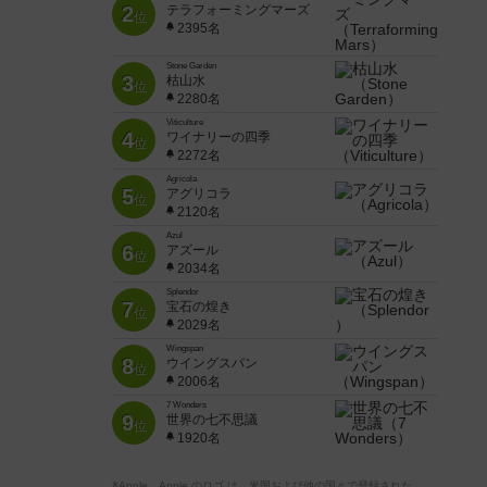
2
テラフォーミングマーズ
位
2395名
Stone Garden
3
枯山水
位
2280名
Viticulture
4
ワイナリーの四季
位
2272名
Agricola
5
アグリコラ
位
2120名
Azul
6
アズール
位
2034名
Splendor
7
宝石の煌き
位
2029名
Wingspan
8
ウイングスパン
位
2006名
7 Wonders
9
世界の七不思議
位
1920名
※Apple、Apple のロゴ は、米国および他の国々で登録された