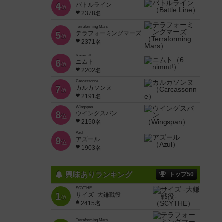
4
バトルライン
位
2378名
Terraforming Mars
5
テラフォーミングマーズ
位
2371名
6 nimmt!
6
ニムト
位
2202名
Carcassonne
7
カルカソンヌ
位
2191名
Wingspan
8
ウイングスパン
位
2150名
Azul
9
アズール
位
1903名
興味ありランキング
トップ50
SCYTHE
1
サイズ -大鎌戦役-
位
2415名
Terraforming Mars