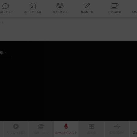
索
新着レビュー
ボードゲーム会
コミュニティ
掲示板一覧
スト
1年～
リプレイ
日記
戦略
・コツ
ルール
/インスト
掲示板
拡張/関連
作
次