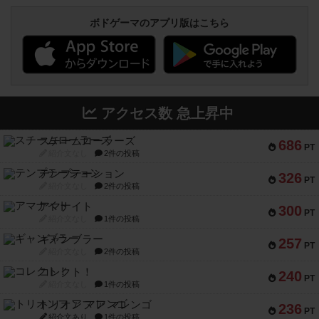
ボドゲーマのアプリ版はこちら
アクセス数 急上昇中
スチームローラーズ
686
PT
紹介文なし
2件の投稿
テンプテーション
326
PT
紹介文なし
2件の投稿
アマナイト
300
PT
紹介文なし
1件の投稿
ギャンブラー
257
PT
紹介文なし
2件の投稿
コレクト！
240
PT
紹介文なし
1件の投稿
トリオンフ ア マレンゴ
236
PT
紹介文あり
1件の投稿