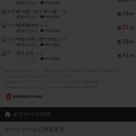
PT
紹介文あり
1件の投稿
モズビ－ズ・レイダ－ズ
79
PT
紹介文あり
1件の投稿
リー対グラント
77
PT
紹介文あり
1件の投稿
ブレーキング・アウェイ
75
PT
紹介文あり
4件の投稿
ザ・フラッド
71
PT
紹介文なし
1件の投稿
※Apple、Apple のロゴ は、米国および他の国々で登録されたApple Inc.の商標です。
※App Store は、Apple Inc.のサービスマークです。
※Android は、グーグル インコーポレイテッドの商標または登録商標です。
※Google Play とそのロゴは、Google Inc.の商標または登録商標です。
ボドゲーマTOP
ボードゲームを検索する