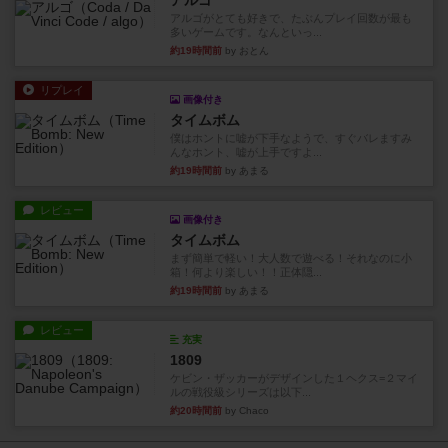
アルゴ
アルゴがとても好きで、たぶんプレイ回数が最も
多いゲームです。なんといっ...
約19時間前
by おとん
リプレイ
画像付き
タイムボム
僕はホントに嘘が下手なようで、すぐバレますみ
んなホント、嘘が上手ですよ...
約19時間前
by あまる
レビュー
画像付き
タイムボム
まず簡単で軽い！大人数で遊べる！それなのに小
箱！何より楽しい！！正体隠...
約19時間前
by あまる
レビュー
充実
1809
ケビン・ザッカーがデザインした１ヘクス=２マイ
ルの戦役級シリーズは以下...
約20時間前
by Chaco