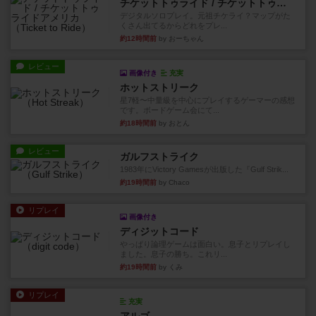
チケットトゥライド / チケットトゥライドアメリカ
デジタルソロプレイ。元祖チケライ？マップがた
くさん出てるからどれをプレ...
約12時間前
by おーちゃん
レビュー
画像付き
充実
ホットストリーク
星7軽〜中量級を中心にプレイするゲーマーの感想
です。ボードゲーム会にて...
約18時間前
by おとん
レビュー
ガルフストライク
1983年にVictory Gamesが出版した『Gulf Strik...
約19時間前
by Chaco
リプレイ
画像付き
ディジットコード
やっぱり論理ゲームは面白い。息子とリプレイし
ました。息子の勝ち。これリ...
約19時間前
by くみ
リプレイ
充実