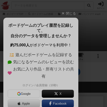
ログイン
閉じる
ボドゲーマTOP
ボードゲームの検索
パンツァー
パンツァー exp4
ボードゲームのプレイ履歴を記録し
て、
パンツァー exp4
自分のデータを管理しませんか？
0件のレビュー
約75,000人
がボドゲーマを利用中！
遊んだボードゲームを記録する
1
トップ
画像
動画
レビュー
カフェ
気になるゲームのレビューを読む
お気に入り作品・所有リストの共
パンツァー exp4のトップに戻る
有
ログイン / 会員登録（10秒）
会員の新しい投稿
Google
X
レビュー
充実
Apple
Facebook
宵と暁の呪文書