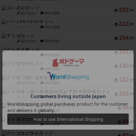
エレメンツ
232
PT
紹介文あり
4件の投稿
バー！パーティー
212
PT
紹介文なし
1件の投稿
ギョッと
154
PT
紹介文あり
1件の投稿
クルティボ
152
PT
紹介文なし
1件の投稿
ブラヴェスト
140
PT
紹介文なし
1件の投稿
ドブル：ポケットモンスター
122
PT
紹介文あり
4件の投稿
ジャンヌ・ダルク-オルレアン ドロー＆ライト
118
PT
紹介文なし
5件の投稿
ファースト・イン・フライト
94
PT
紹介文あり
3件の投稿
ダイススローン
88
PT
紹介文なし
1件の投稿
ガルフストライク
80