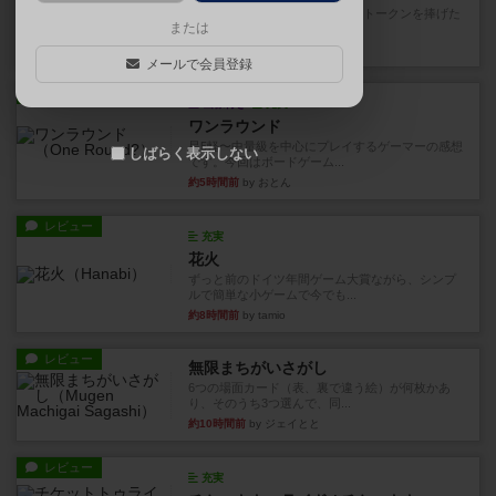
4/5点呪文を修得したり使い魔にトークンを捧げた
または
りして得点を増やしてい...
約1時間前
by ワタル
メールで会員登録
レビュー
画像付き
充実
ワンラウンド
星5軽〜中量級を中心にプレイするゲーマーの感想
しばらく表示しない
です。今回はボードゲーム...
約5時間前
by おとん
レビュー
充実
花火
ずっと前のドイツ年間ゲーム大賞ながら、シンプ
ルで簡単な小ゲームで今でも...
約8時間前
by tamio
レビュー
無限まちがいさがし
6つの場面カード（表、裏で違う絵）が何枚かあ
り、そのうち3つ選んで、同...
約10時間前
by ジェイとと
レビュー
充実