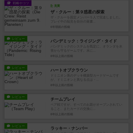
戦略やコツ
充実
ザ・クルー：第９惑星の探索
ザ・クルーを固定メンバー５人で完走しました。
プレイ中の知見を自分の覚書...
6年弱前
の投稿
レビュー
パンデミック：ライジング・タイド
パンデミックのシステムを既定に、オランダを水
害から守るゲームです。水に...
8年以上前
の投稿
レビュー
ハートオブクラウン
ドミニオン系のデッキ構築型カードゲームです
が、ドミニオンと異なる点は・...
8年以上前
の投稿
レビュー
チームプレイ
ペア戦ですが、すべてのお題がオープンされてい
ること、またカードの交換に...
8年以上前
の投稿
レビュー
ラッキー・ナンバー