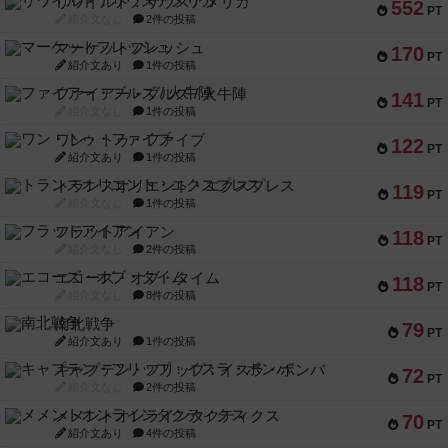
リワイルド：サウスアメリカ
552
PT
紹介文なし
2件の投稿
マーケットフレッシュ
170
PT
紹介文あり
1件の投稿
ファイアー・ブルズ / 火牛陣
141
PT
紹介文なし
1件の投稿
ワン・トゥ・ファイブ
122
PT
紹介文あり
1件の投稿
トランスオリエント・エクスプレス
119
PT
紹介文なし
1件の投稿
フラットアイアン
118
PT
紹介文なし
2件の投稿
エコーズ・オブ・タイム
118
PT
紹介文なし
8件の投稿
南北戦争
79
PT
紹介文あり
1件の投稿
キャプテン・フリップ：イスラ・ボンバ
72
PT
紹介文なし
2件の投稿
メメントオンラインタクティクス
70
PT
紹介文あり
4件の投稿