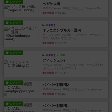
レビュー
ペガサス橋
1997年にAvalon Hill社が出版した『Pegasus Bri...
約5時間前
by Chaco
レビュー
画像付き
オラニエンブルガー運河
存在をうっすらと認識していたけど、セールやっ
てて、2人専用でワカプレと...
約5時間前
by みいやん
レビュー
画像付き
充実
フィッシェン2
ゲームの流れはフィッシェンだが、ゲーム開始時
はペリカンとエビの2スート...
約6時間前
by うらまこ
レビュー
パイパー戦闘団2
1996年にAvalon Hill社が出版した『Kampfgruppe...
約6時間前
by Chaco
レビュー
パイパー戦闘団1
1993年にAvalon Hill社が出版した『Kampfgruppe...