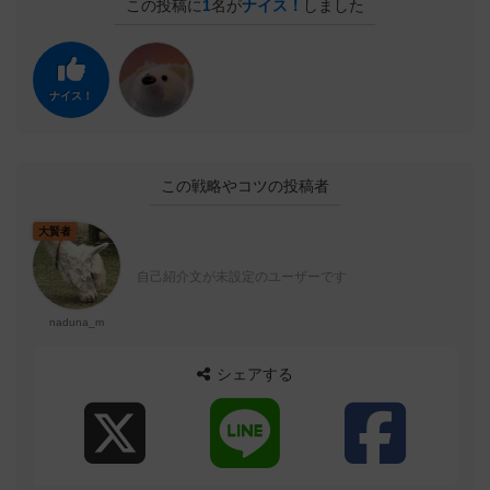
この投稿に
1
名が
ナイス！
しました
ナイス！
この戦略やコツの投稿者
大賢者
自己紹介文が未設定のユーザーです
naduna_m
シェアする