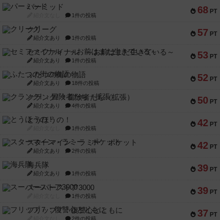
パーミッド
68
PT
紹介文なし
1件の投稿
クリーグ
57
PT
紹介文あり
1件の投稿
セミファイナル ～お前はまだ生きている～
53
PT
紹介文あり
1件の投稿
ふたつの街の物語
52
PT
紹介文あり
18件の投稿
クランク! ：冒険者たち（拡張）
50
PT
紹介文あり
4件の投稿
とうほうの！
42
PT
紹介文なし
1件の投稿
スターマイン・ラミー ポケット
42
PT
紹介文あり
2件の投稿
海兵隊
39
PT
紹介文あり
1件の投稿
スーパーストア3000
39
PT
紹介文なし
1件の投稿
フリップ７：復讐心とともに
37
PT
紹介文なし
2件の投稿