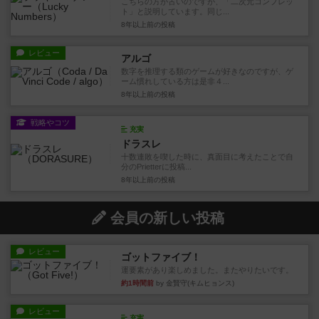
こちらの方が古いのですが、「二次元コンプレッ
ト」と説明しています。同じ...
8年以上前
の投稿
レビュー
アルゴ
数字を推理する類のゲームが好きなのですが、ゲ
ーム慣れしている方は是非４...
8年以上前
の投稿
戦略やコツ
充実
ドラスレ
十数連敗を喫した時に、真面目に考えたことで自
分のPrietterに投稿...
8年以上前
の投稿
会員の新しい投稿
レビュー
ゴットファイブ！
運要素があり楽しめました。またやりたいです。
約1時間前
by 金賢守(キムヒョンス)
レビュー
充実