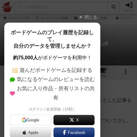
ログイン
閉じる
ボドゲーマTOP
ボードゲームの検索
パンデミック（旧版）
パンデミック
ボードゲームのプレイ履歴を記録し
て、
パンデミック：新たなる試練
自分のデータを管理しませんか？
naduna_mさんの戦略やコツ
約75,000人
がボドゲーマを利用中！
遊んだボードゲームを記録する
36
6
101
346
トップ
画像
動画
レビュー
カフェ
気になるゲームのレビューを読む
お気に入り作品・所有リストの共
2046名
1名
0
7年以上前
有
いつかゲーム全体の攻略についてはしっかりとした記事を
書きたいなぁと思っているのですが、
ログイン / 会員登録（10秒）
基地をどこに立てればいいか、ということについて少し。
Google
X
Apple
Facebook