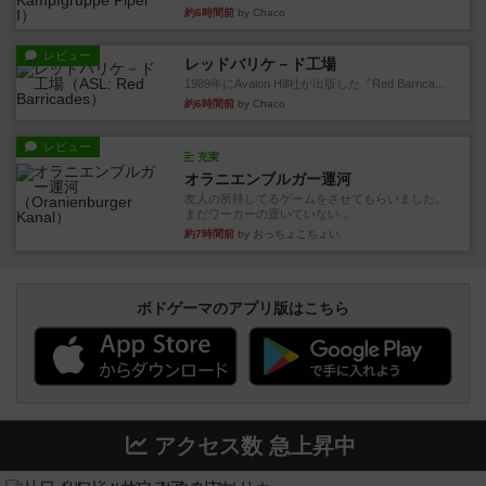
約6時間前
by Chaco
レビュー
レッドバリケ－ド工場
1989年にAvalon Hill社が出版した『Red Barrica...
約6時間前
by Chaco
レビュー
充実
オラニエンブルガー運河
友人の所持してるゲームをさせてもらいました。
まだワーカーの置いていない...
約7時間前
by おっちょこちょい
ボドゲーマのアプリ版はこちら
アクセス数 急上昇中