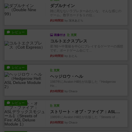
ダブルナイン
雑に死なないラブレターみたいな、そんな感じの
ゲーム。数字カードを１の位...
約2時間前
by 深水あどら
レビュー
画像付き
充実
コルトエクスプレス
星7軽〜中量級を中心にプレイするゲーマーの感想
です。ボードゲーム会にて...
約2時間前
by おとん
レビュー
充実
ヘッジロウ・ヘル
1987年にAvalon Hill社が出版した『Hedgerow
He...
約5時間前
by Chaco
レビュー
充実
ストリート・オブ・ファイア：ASLデラックスモジュール1
1985年にAvalon Hill社が出版した『Streets of ...
約5時間前
by Chaco