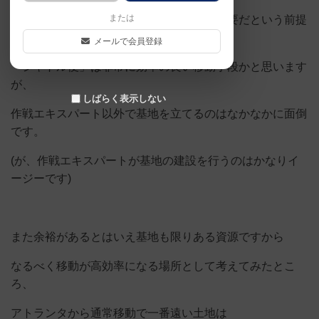
または
いかに無駄な動作を省くかということが重要だという前提
に立った時、
メールで会員登録
「シャトル便」は非常に効率の良い移動手段かと思います
が、
しばらく表示しない
作戦エキスパート以外で基地を立てるのはなかなかに面倒
です。
(が、作戦エキスパートが基地の建設を行うのはかなりイ
ージーです)
また余裕があるとはいえ基地も限りある資源ですから
なるべく移動が高効率になる場所として考えてみたとこ
ろ、
アトランタから通常移動で一番遠い土地は