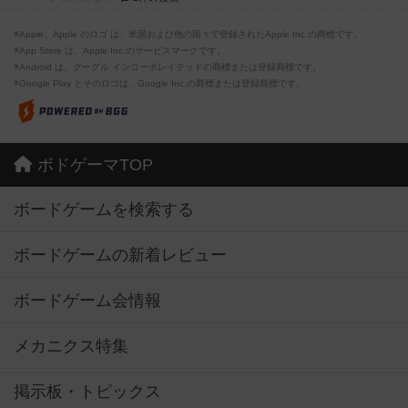
※Apple、Apple のロゴ は、米国および他の国々で登録されたApple Inc.の商標です。
※App Store は、Apple Inc.のサービスマークです。
※Android は、グーグル インコーポレイテッドの商標または登録商標です。
※Google Play とそのロゴは、Google Inc.の商標または登録商標です。
ボドゲーマTOP
ボードゲームを検索する
ボードゲームの新着レビュー
ボードゲーム会情報
メカニクス特集
掲示板・トピックス