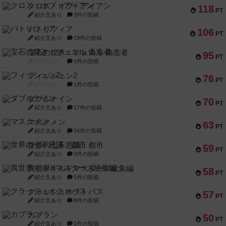
クロス・オブ・アイアン
118
PT
紹介文あり
3件の投稿
パトリツィア
106
PT
紹介文あり
19件の投稿
宝石の煌き：デュエル 偽造者
95
PT
紹介文なし
1件の投稿
フィッシェン2
76
PT
紹介文なし
1件の投稿
ダブルナイン
70
PT
紹介文あり
17件の投稿
マスクメン
63
PT
紹介文あり
16件の投稿
世界の七不思議：都市
59
PT
紹介文あり
3件の投稿
異世界ギルドマスターズ総集編
58
PT
紹介文あり
1件の投稿
クラッシュオクトパス
57
PT
紹介文あり
8件の投稿
カブラン
50
PT
紹介文あり
1件の投稿