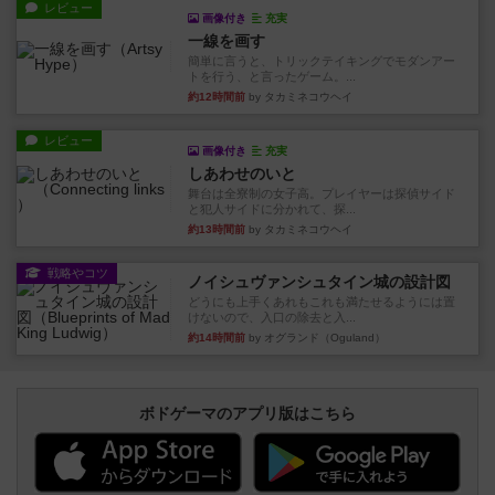
レビュー
画像付き
充実
一線を画す
簡単に言うと、トリックテイキングでモダンアー
トを行う、と言ったゲーム。...
約12時間前
by タカミネコウヘイ
レビュー
画像付き
充実
しあわせのいと
舞台は全寮制の女子高。プレイヤーは探偵サイド
と犯人サイドに分かれて、探...
約13時間前
by タカミネコウヘイ
戦略やコツ
ノイシュヴァンシュタイン城の設計図
どうにも上手くあれもこれも満たせるようには置
けないので、入口の除去と入...
約14時間前
by オグランド（Oguland）
ボドゲーマのアプリ版はこちら