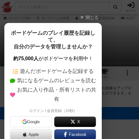
ログイン
閉じる
ボドゲーマTOP
ボードゲームの検索
パルミラの通販/商品詳細
作品デー
ボードゲームのプレイ履歴を記録し
て、
パルミラ
自分のデータを管理しませんか？
2件の画像
約75,000人
がボドゲーマを利用中！
遊んだボードゲームを記録する
2
2
11
トップ
画像
動画
レビュー
カフェ
気になるゲームのレビューを読む
ボドゲーマにログインすると、
「パルミラ（Palmyra）」
の画像をアップロ
お気に入り作品・所有リストの共
ード出来たり、他のユーザーの投稿画像に評価を付けることができます。ま
た、トップ6の画像は様々なページで表示されます。
有
ログイン / 会員登録（10秒）
トップに表示される画像
Google
X
まつなが
まつなが
Apple
Facebook