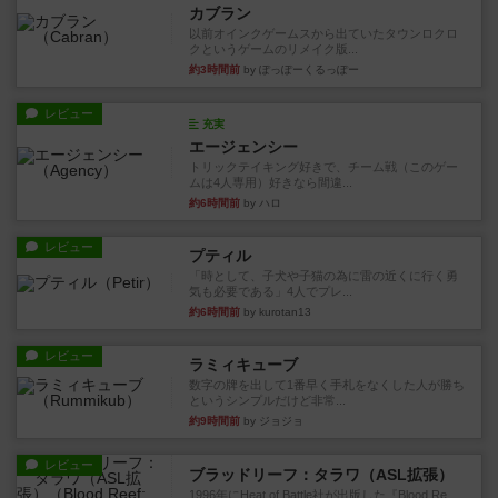
カブラン
以前オインクゲームスから出ていたタウンロクロ
クというゲームのリメイク版...
約3時間前
by ぽっぽーくるっぽー
レビュー
充実
エージェンシー
トリックテイキング好きで、チーム戦（このゲー
ムは4人専用）好きなら間違...
約6時間前
by ハロ
レビュー
プティル
「時として、子犬や子猫の為に雷の近くに行く勇
気も必要である」4人でプレ...
約6時間前
by kurotan13
レビュー
ラミィキューブ
数字の牌を出して1番早く手札をなくした人が勝ち
というシンプルだけど非常...
約9時間前
by ジョジョ
レビュー
ブラッドリーフ：タラワ（ASL拡張）
1996年にHeat of Battle社が出版した『Blood Re...