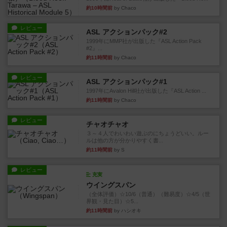
約10時間前
by Chaco
レビュー
ASL アクションパック#2
1999年にMMP社が出版した『ASL Action Pack
#2』...
約11時間前
by Chaco
レビュー
ASL アクションパック#1
1997年にAvalon Hill社が出版した『ASL Action ...
約11時間前
by Chaco
レビュー
チャオチャオ
３～４人でわいわい遊ぶのにちょうどいい。ルー
ルは他の方が分かりやすく書...
約11時間前
by S
レビュー
充実
ウイングスパン
（全体評価）☆10/6（普通）（難易度）☆4/5（世
界観・見た目）☆5...
約11時間前
by ハシオキ