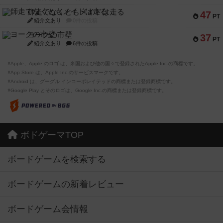
師走でなくともメイドは走る
47
PT
紹介文あり
0件の投稿
ヨークの市壁
37
PT
紹介文あり
6件の投稿
※Apple、Apple のロゴ は、米国および他の国々で登録されたApple Inc.の商標です。
※App Store は、Apple Inc.のサービスマークです。
※Android は、グーグル インコーポレイテッドの商標または登録商標です。
※Google Play とそのロゴは、Google Inc.の商標または登録商標です。
ボドゲーマTOP
ボードゲームを検索する
ボードゲームの新着レビュー
ボードゲーム会情報