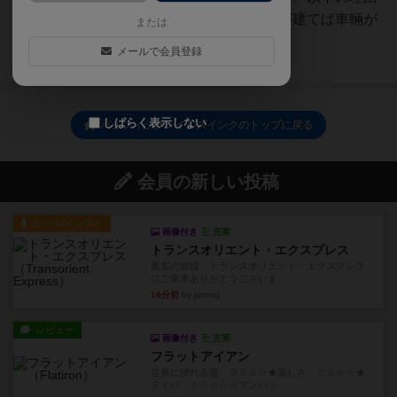
から初期は駅舎でよい）∟駅舎が建てば車輛が
または
１輛増設される。∟車輛増...
メールで会員登録
続きを読む（3年以上前）
しばらく表示しない
パシフィックレイルズインクのトップに戻る
会員の新しい投稿
ルール/インスト
画像付き
充実
トランスオリエント・エクスプレス
乗客の皆様、トランスオリエント・エクスプレス
にご乗車ありがとうございま...
16分前
by jurong
レビュー
画像付き
充実
フラットアイアン
世界に浸れる度 ☆☆☆☆★楽しさ ☆☆☆☆★
タイパ ☆☆☆☆☆マンハッ...