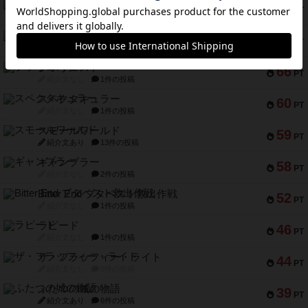
リスボン・トラム 28
73
PT
紹介文あり
9件の投稿
アマナイト
73
PT
紹介文なし
1件の投稿
ブラヴェスト
66
PT
紹介文なし
1件の投稿
スペクタキュラー
60
PT
紹介文なし
1件の投稿
スモールワールド
59
PT
紹介文あり
13件の投稿
ギャンブラー
58
PT
紹介文なし
2件の投稿
Bitter End ブタペスト救出作戦
52
PT
紹介文なし
1件の投稿
ラピード
46
PT
紹介文なし
1件の投稿
ザ・フラッフィー・ライト
44
PT
紹介文なし
0件の投稿
ふたつの城の物語
39
PT
紹介文あり
6件の投稿