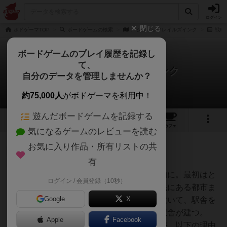
ログイン
閉じる
ボドゲーマTOP
ボードゲームの検索
パシフィックレイルズインク
戦略
ボードゲームのプレイ履歴を記録し
て、
パシフィックレイルズインク
自分のデータを管理しませんか？
1件の戦略やコツ
約75,000人
がボドゲーマを利用中！
遊んだボードゲームを記録する
6
1
5
トップ
画像
動画
レビュー
カフェ
気になるゲームのレビューを読む
お気に入り作品・所有リストの共
仙人
162名
0名
0
充実
有
先日、プレイをしたので備忘録的に。最初はと
ログイン / 会員登録（10秒）
sei0217
にかく、スタート地点から二歩先にある都市ま
Google
X
で線路（橋・トンネル含む）を敷いて、駅舎を
建てること。都市に到達すれば駅舎が建つ。
Apple
Facebook
（電信を立てることもできますが、以下の理由