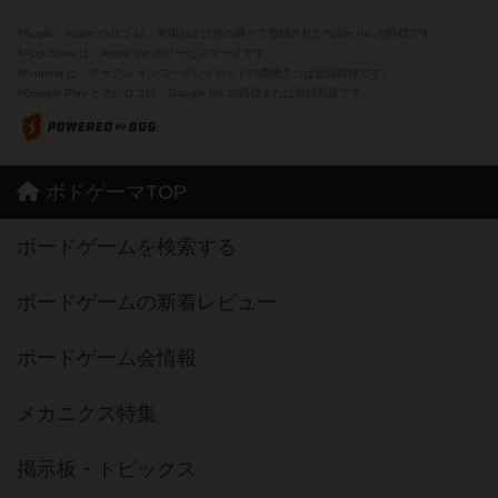
※Apple、Apple のロゴ は、米国および他の国々で登録されたApple Inc.の商標です。
※App Store は、Apple Inc.のサービスマークです。
※Android は、グーグル インコーポレイテッドの商標または登録商標です。
※Google Play とそのロゴは、Google Inc.の商標または登録商標です。
ボドゲーマTOP
ボードゲームを検索する
ボードゲームの新着レビュー
ボードゲーム会情報
メカニクス特集
掲示板・トピックス