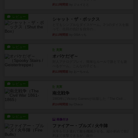
約11時間前
by ジェイとと
レビュー
シャット・ザ・ボックス
とてもシンプルなダイスゲーム。2つのダイスを振
って、出目の合計を自分の...
約11時間前
by OSAっち
レビュー
充実
オバケだぞ～
対人アナログプレイ。簡単なルールで誰とでも遊
べるゲーム。こんなの子ども...
約12時間前
by おーちゃん
レビュー
充実
南北戦争
1983年にVictory Gamesが出版した『The Civil ...
約16時間前
by Chaco
レビュー
画像付き
ファイアー・ブルズ / 火牛陣
火牛を引き連れて敵を殲滅させる。縦か斜めで前2
列まで攻撃できるが、自分...