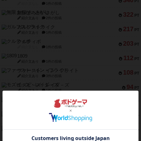
340
PT
紹介文なし
1件の投稿
無限まちがいさがし
322
PT
紹介文あり
2件の投稿
ガルフストライク
217
PT
紹介文あり
1件の投稿
クルティボ
203
PT
紹介文なし
1件の投稿
1809
112
PT
紹介文あり
1件の投稿
ファースト・イン・フライト
108
PT
紹介文あり
3件の投稿
モズビ－ズ・レイダ－ズ
94
PT
紹介文あり
1件の投稿
テンプテーション
79
PT
紹介文なし
2件の投稿
インドネシア
78
PT
紹介文あり
2件の投稿
宵と暁の呪文書
75
PT
紹介文あり
8件の投稿