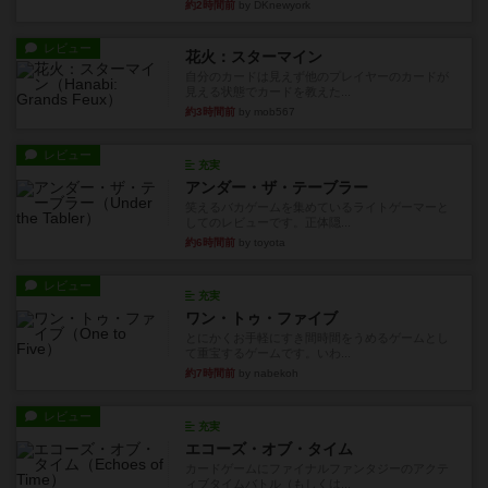
約2時間前
by DKnewyork
レビュー
花火：スターマイン
自分のカードは見えず他のプレイヤーのカードが
見える状態でカードを教えた...
約3時間前
by mob567
レビュー
充実
アンダー・ザ・テーブラー
笑えるバカゲームを集めているライトゲーマーと
してのレビューです。正体隠...
約6時間前
by toyota
レビュー
充実
ワン・トゥ・ファイブ
とにかくお手軽にすき間時間をうめるゲームとし
て重宝するゲームです。いわ...
約7時間前
by nabekoh
レビュー
充実
エコーズ・オブ・タイム
カードゲームにファイナルファンタジーのアクテ
ィブタイムバトル（もしくは...