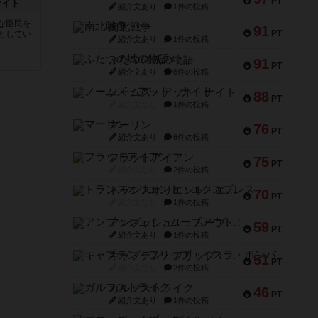
PT
ナイト
紹介文あり
1件の投稿
な臣民を
南北戦争
91
PT
としてい
紹介文あり
1件の投稿
ふたつの城の物語
91
PT
紹介文あり
6件の投稿
ノームズ・アット・ナイト
88
PT
紹介文なし
1件の投稿
マーリン
76
PT
紹介文あり
6件の投稿
フラットアイアン
75
PT
紹介文なし
2件の投稿
トランスオリエント・エクスプレス
70
PT
紹介文なし
1件の投稿
アンブッシュ！：ムーブアウト！
59
PT
紹介文あり
1件の投稿
キャプテン・フリップ：イスラ・ボンバ
51
PT
紹介文なし
2件の投稿
ガルフストライク
46
PT
紹介文あり
1件の投稿