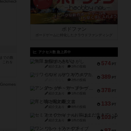
ボドファン
ボードゲームに特化したクラウドファンディング
アクセス数 急上昇中
5までの数
無限まちがいさがし
。これを
574
PT
紹介文あり
2件の投稿
リワイルド：サウスアメリカ
389
PT
紹介文なし
2件の投稿
アンダー・ザ・テーブラー
378
PT
紹介文あり
1件の投稿
宵と暁の呪文書
133
PT
紹介文あり
8件の投稿
セミファイナル ～お前はまだ生きている～
103
PT
紹介文あり
1件の投稿
ワン・トゥ・ファイブ
97