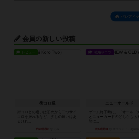
パシフィ
会員の新しい投稿
レビュー
戦略やコツ
街コロ通
ニューオールド
街コロとの違いは初めから二つサイ
ゲーム終了時に、「オールド
コロを振れるなど、少しの違いはあ
とニューカードのどちらもある
るけれ...
態に...
約4時間前
by くみ
約5時間前
by オグランド（Ogulan