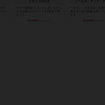
ピタッコカルタ
ノームズ・アット・
とかの
ボドゲ相席会でプレイしましたひら
ベネボレンス女王は、忠実
わから
がなが書かれたカードを2枚まで手
称えるための祝宴を開こう
をつけ...
ます。...
約15時間前
by みいやん
約16時間前
by jurong