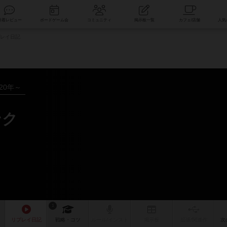
索
新着レビュー
ボードゲーム会
コミュニティ
掲示板一覧
レイ日記
020年～
ンク
1
リプレイ
日記
戦略
・コツ
ルール
/インスト
掲示板
拡張/関連
作
次