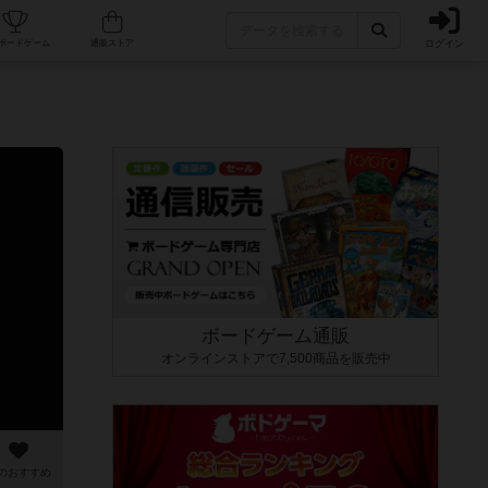
ログイン
カフェ/店舗
人気ボードゲーム
通販ストア
ボードゲーム通販
オンラインストアで7,500商品を販売中
のおすすめ