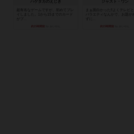
ハゲタカのえじき
ジャスト・ワン
超有名なゲームですが、初めてプレ
まぁ面白かった‼️よくテレビ
イしました。1から15までのカード
バラエティなんかで、お題が
がプ...
ずに...
約15時間前
by みいやん
約15時間前
by みいやん