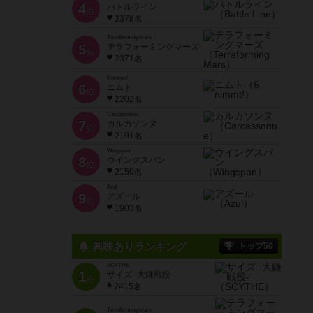
4
バトルライン
位
2378名
Terraforming Mars
5
テラフォーミングマーズ
位
2371名
6 nimmt!
6
ニムト
位
2202名
Carcassonne
7
カルカソンヌ
位
2191名
Wingspan
8
ウイングスパン
位
2150名
Azul
9
アズール
位
1903名
興味ありランキング
トップ50
SCYTHE
1
サイズ -大鎌戦役-
位
2415名
Terraforming Mars