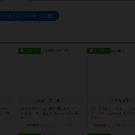
ックレイルズインクのトップに戻る
レビュー
レビュー
ニューオールド
デクリプト
カード
ボードゲームを1,000個以上持って
プレイ感がしっかりしてる
」 状
いるユーザー視点で良かった点と悪
ボードゲームやったなって
か...
ーティ...
d）
約5時間前
by オグランド（Oguland）
約6時間前
by ヒロ(新！ボードゲ