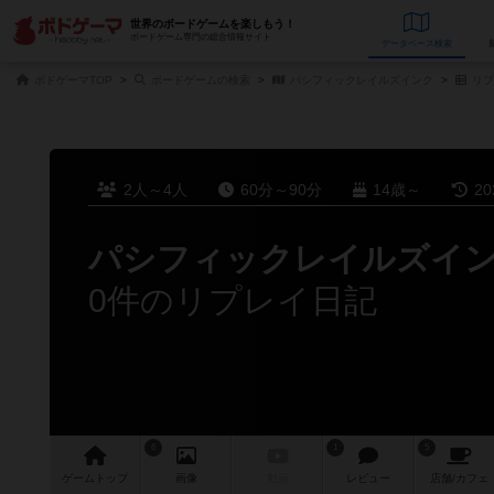
世界のボードゲームを楽しもう！
ボードゲーム専門の総合情報サイト
データベース
検
ボドゲーマTOP
ボードゲームの検索
パシフィックレイルズインク
リプ
2人～4人
60分～90分
14歳～
2
パシフィックレイルズイ
0件のリプレイ日記
6
1
5
ゲーム
トップ
画像
動画
レビュー
店舗/
カフェ