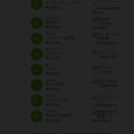
2
テラフォーミングマーズ
位
2395名
Stone Garden
3
枯山水
位
2280名
Viticulture
4
ワイナリーの四季
位
2272名
Agricola
5
アグリコラ
位
2120名
Azul
6
アズール
位
2034名
Splendor
7
宝石の煌き
位
2029名
Wingspan
8
ウイングスパン
位
2006名
7 Wonders
9
世界の七不思議
位
1920名
※Apple、Apple のロゴ は、米国および他の国々で登録された