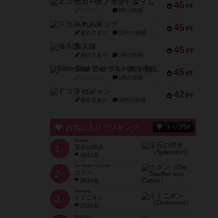
エコーズ・オブ・タイム
45
PT
紹介文なし
8件の投稿
スカルキング
45
PT
紹介文あり
12件の投稿
海兵隊
45
PT
紹介文あり
1件の投稿
Bitter End ブタペスト救出作戦
45
PT
紹介文なし
1件の投稿
ドコジャン
42
PT
紹介文あり
10件の投稿
お気に入りランキング
トップ50
Splendor
1
宝石の煌き
位
4041名
Die Siedler von Catan
2
カタン
位
3616名
Dominion
3
ドミニオン
位
2530名
Battle Line