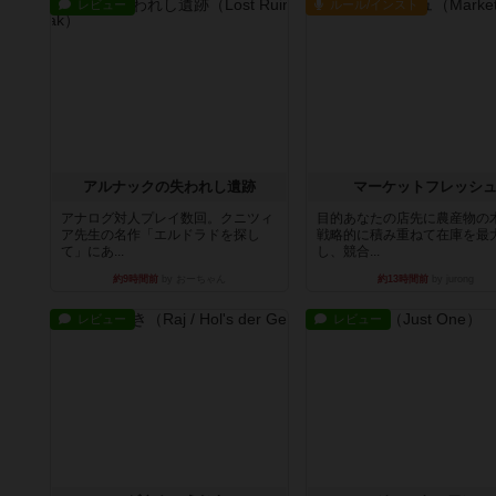
レビュー
ルール/インスト
アルナックの失われし遺跡
マーケットフレッシ
アナログ対人プレイ数回。クニツィ
目的あなたの店先に農産物の
ア先生の名作「エルドラドを探し
戦略的に積み重ねて在庫を最
て」にあ...
し、競合...
約9時間前
by おーちゃん
約13時間前
by jurong
レビュー
レビュー