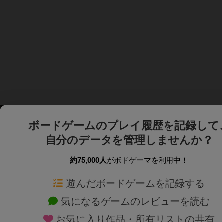
ボードゲームのプレイ履歴を記録して
自分のデータを管理しませんか？
約75,000人
がボドゲーマを利用中！
ボドゲーマTOP
ボードゲーム通販
遊んだボードゲームを記録する
気になるゲームのレビューを読む
ボードゲームを検索する
新作・再入荷情報
お気に入り作品・所有リストの共有
ボードゲームの新着レビュー
定番ボードゲームの通販