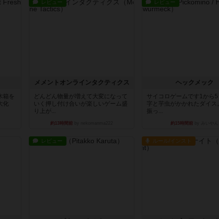
レビュー
レビュー
ュ
メメントオンラインタクティクス
ヘックメック
木箱を
どんどん物量が増えて大変になって
サイコロゲームです1から
大化
いく押し付け合いが楽しいゲーム盛
字と芋虫がかかれたダイス
り上が...
振っ...
約13時間前
by nekomanma222
約15時間前
by みいやん
レビュー
ルール/インスト