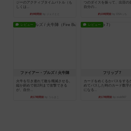
ジーのアクティブタイムバトル（も
つのダイスを振って、出目の
しくは...
自分の...
約9時間前
by ジェイとと
約10時間前
by OSAっち
レビュー
レビュー
ファイアー・ブルズ / 火牛陣
フリップ７
火牛を引き連れて敵を殲滅させる。
カードをめくるかパスをする
縦か斜めで前2列まで攻撃できる
めてパスした時のカード数字
が、自分...
になる...
約17時間前
by うらまこ
約17時間前
by mob567