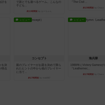
合計を
で誰とでも遊べるゲーム。こんなの
『The Civil ...
子ども...
約15時間前
by Chaco
約11時間前
by おーちゃん
レビュー
レビュー
コンセプト
海兵隊
かを決
親のプレイヤーがお題を決めて限ら
1988年にVictory Game
が得点
れたヒントの中から他のプレイヤー
『Leathernec...
に当て...
約17時間前
by Chaco
約17時間前
by mob567