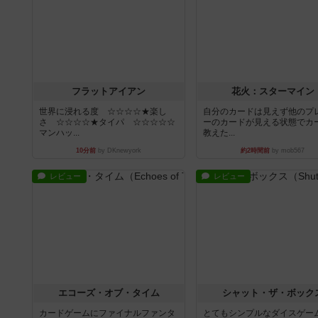
フラットアイアン
花火：スターマイン
世界に浸れる度 ☆☆☆☆★楽し
自分のカードは見えず他のプ
さ ☆☆☆☆★タイパ ☆☆☆☆☆
ーのカードが見える状態でカ
マンハッ...
教えた...
10分前
by DKnewyork
約2時間前
by mob567
レビュー
レビュー
エコーズ・オブ・タイム
シャット・ザ・ボック
カードゲームにファイナルファンタ
とてもシンプルなダイスゲー