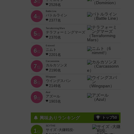
3
位
2528名
Battle Line
4
バトルライン
位
2377名
Terraforming Mars
5
テラフォーミングマーズ
位
2370名
6 nimmt!
6
ニムト
位
2201名
Carcassonne
7
カルカソンヌ
位
2190名
Wingspan
8
ウイングスパン
位
2149名
Azul
9
アズール
位
1903名
興味ありランキング
トップ50
SCYTHE
1
サイズ -大鎌戦役-
位