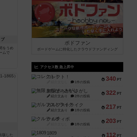
イブ
ボドファン
間をうめ
ボードゲームに特化したクラウドファンディング
ームで
アクセス数 急上昇中
コレクト！
340
PT
紹介文なし
1件の投稿
無限まちがいさがし
322
PT
紹介文あり
2件の投稿
ガルフストライク
217
PT
紹介文あり
1件の投稿
クルティボ
203
PT
紹介文なし
1件の投稿
1809
112
sが出版した
PT