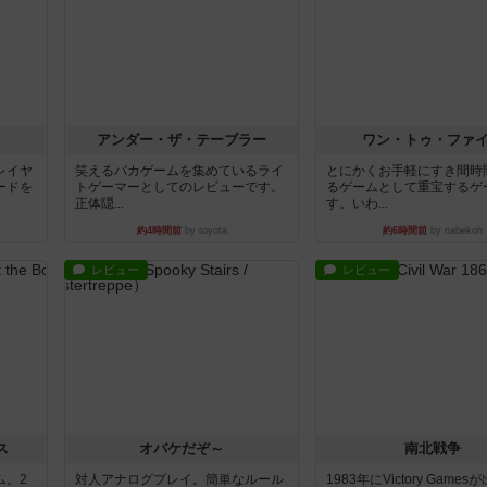
アンダー・ザ・テーブラー
ワン・トゥ・ファ
レイヤ
笑えるバカゲームを集めているライ
とにかくお手軽にすき間時
ードを
トゲーマーとしてのレビューです。
るゲームとして重宝するゲ
正体隠...
す。いわ...
約4時間前
by toyota
約6時間前
by nabekoh
レビュー
レビュー
ス
オバケだぞ～
南北戦争
ム。2
対人アナログプレイ。簡単なルール
1983年にVictory Game