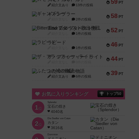
59
PT
紹介文あり
13件の投稿
ギャンブラー
58
PT
紹介文なし
2件の投稿
Bitter End ブタペスト救出作戦
52
PT
紹介文なし
1件の投稿
ラピード
46
PT
紹介文なし
1件の投稿
ザ・フラッフィー・ライト
44
PT
紹介文なし
0件の投稿
ふたつの城の物語
39
PT
紹介文あり
6件の投稿
お気に入りランキング
トップ50
Splendor
1
宝石の煌き
位
4040名
Die Siedler von Catan
2
カタン
位
3616名
Dominion
ドミニオン