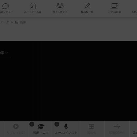
索
新着レビュー
ボードゲーム会
コミュニティ
掲示板一覧
データ
画像
7年～
1
1
リプレイ
日記
戦略
・コツ
ルール
/インスト
掲示板
拡張/関連
作
次