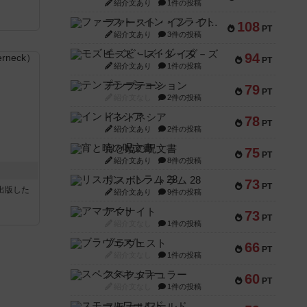
紹介文あり
1件の投稿
ファースト・イン・フライト
108
PT
紹介文あり
3件の投稿
モズビ－ズ・レイダ－ズ
94
PT
紹介文あり
1件の投稿
テンプテーション
79
PT
紹介文なし
2件の投稿
インドネシア
78
PT
紹介文あり
2件の投稿
宵と暁の呪文書
75
PT
紹介文あり
8件の投稿
リスボン・トラム 28
73
PT
sが出版した
紹介文あり
9件の投稿
アマナイト
73
PT
紹介文なし
1件の投稿
ブラヴェスト
66
PT
紹介文なし
1件の投稿
スペクタキュラー
60
PT
紹介文なし
1件の投稿
スモールワールド