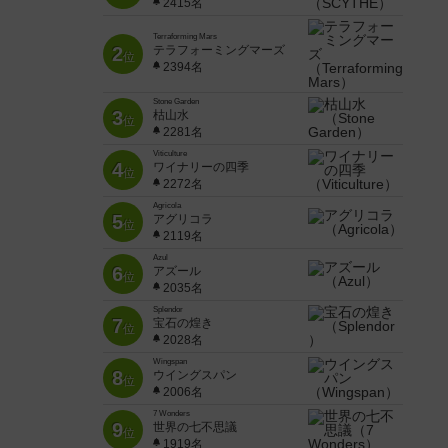
2415名
Terraforming Mars
2
テラフォーミングマーズ
位
2394名
Stone Garden
3
枯山水
位
2281名
Viticulture
4
ワイナリーの四季
位
2272名
Agricola
5
アグリコラ
位
2119名
Azul
6
アズール
位
2035名
Splendor
7
宝石の煌き
位
2028名
Wingspan
8
ウイングスパン
位
2006名
7 Wonders
9
世界の七不思議
位
1919名