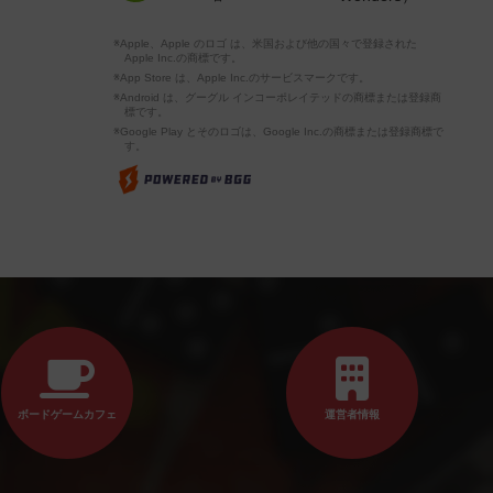
※Apple、Apple のロゴ は、米国および他の国々で登録された
Apple Inc.の商標です。
※App Store は、Apple Inc.のサービスマークです。
※Android は、グーグル インコーポレイテッドの商標または登録商
標です。
※Google Play とそのロゴは、Google Inc.の商標または登録商標で
す。
ボードゲームカフェ
運営者情報