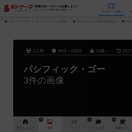
世界のボードゲームを楽しもう！
ボードゲーム専門の総合情報サイト
データベース
検
ボドゲーマTOP
ボードゲームの検索
PACIFIC GOの通販/商品詳細
作品
2人用
90分～120分
12歳～
201
パシフィック・ゴー
3件の画像
3
1
1
ゲーム
トップ
画像
動画
レビュー
店舗/
カフェ