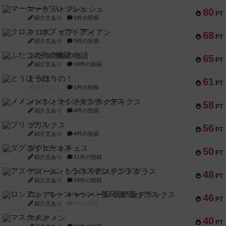
マーケットフレッシュ
80
PT
紹介文あり
1件の投稿
クロス・オブ・アイアン
68
PT
紹介文あり
3件の投稿
ふたつの街の物語
65
PT
紹介文あり
18件の投稿
とうほうの！
61
PT
紹介文なし
1件の投稿
メメントオンラインタクティクス
58
PT
紹介文あり
4件の投稿
ブリックス
56
PT
紹介文あり
4件の投稿
ダグエイトチェス
50
PT
紹介文あり
11件の投稿
アズール：シントラのステンドグラス
48
PT
紹介文あり
18件の投稿
ロシアン・キャンペーン：第5版デラックス
46
PT
紹介文あり
0件の投稿
マスクメン
40
PT