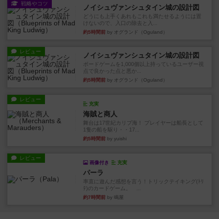
戦略やコツ
ノイシュヴァンシュタイン城の設計図
どうにも上手くあれもこれも満たせるようには置
けないので、入口の除去と入...
約5時間前
by オグランド（Oguland）
レビュー
ノイシュヴァンシュタイン城の設計図
ボードゲームを1,000個以上持っているユーザー視
点で良かった点と悪か...
約5時間前
by オグランド（Oguland）
レビュー
充実
海賊と商人
舞台は17世紀カリブ海！ プレイヤーは船長として
1隻の船を駆り・・17...
約5時間前
by yuishi
レビュー
画像付き
充実
パーラ
率直に遊んだ感想を言う！トリックテイキング(ﾄﾘ
ﾃ)のカードゲーム。 ...
約7時間前
by 鳴屋