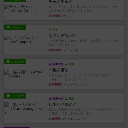
チャオチャオ
３～４人でわいわい遊ぶのにちょうどいい。ルー
ルは他の方が分かりやすく書...
約2時間前
by S
レビュー
充実
ウイングスパン
（全体評価）☆10/6（普通）（難易度）☆4/5（世
界観・見た目）☆5...
約3時間前
by ハシオキ
レビュー
画像付き
充実
一線を画す
簡単に言うと、トリックテイキングでモダンアー
トを行う、と言ったゲーム。...
約3時間前
by タカミネコウヘイ
レビュー
画像付き
充実
しあわせのいと
舞台は全寮制の女子高。プレイヤーは探偵サイド
と犯人サイドに分かれて、探...
約4時間前
by タカミネコウヘイ