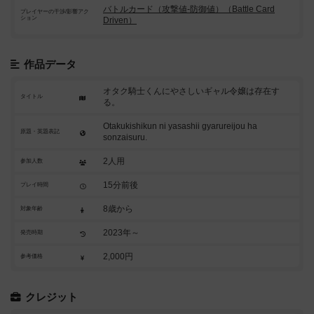
バトルカード（攻撃値-防御値）（Battle Card
プレイヤーの干渉/影響アク
ション
Driven）
作品データ
オタク騎士くんにやさしいギャル令嬢は存在す
タイトル
る。
Otakukishikun ni yasashii gyarureijou ha
原題・英題表記
sonzaisuru.
2人用
参加人数
15分前後
プレイ時間
8歳から
対象年齢
2023年～
発売時期
2,000円
参考価格
クレジット