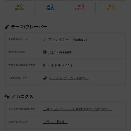
0
1
0
4
興味あり
経験あり
お気に入り
持ってる
テーマ/フレーバー
ファンタジー（Fantasy）
世界観/基本テーマ
現代（Present）
舞台の時代背景
アイドル（Idol）
主要登場人物/職業や生物
パーティゲーム（Party）
その他のコンセプト
メカニクス
三すくみシステム（Rock-Paper-Scissors）
プレイヤー間の関係/状態
ブラフ（Bluff）
頻出するメカニクス