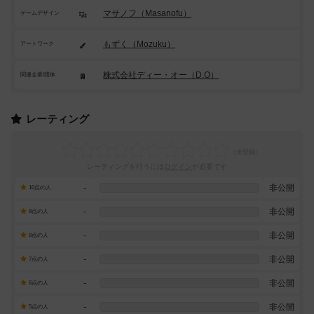
マサノフ（Masanofu）
ゲームデザイン
もずく（Mozuku）
アートワーク
株式会社ディー・オー（D.O）
関連企業/団体
レーティング
レーティングを行うには
ログイン
が必要です
-
非公開
10点の人
-
非公開
9点の人
-
非公開
8点の人
-
非公開
7点の人
-
非公開
6点の人
-
非公開
5点の人