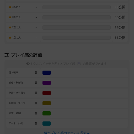
-
非公開
4点の人
-
非公開
3点の人
-
非公開
2点の人
-
非公開
1点の人
プレイ感の評価
トグルスイッチを押すとプレイ感（
※
）の投票ができます
0
運・確率
0
戦略・判断力
0
交渉・立ち回り
0
心理戦・ブラフ
0
攻防・戦闘
0
アート・外見
似たプレイ感のゲームを探す→