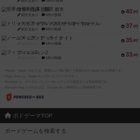
紹介文あり
16件の投稿
世界の七不思議：都市
40
PT
紹介文あり
3件の投稿
トリックギア - ペルソナ5 ザ・ロイヤル-
37
PT
紹介文あり
6件の投稿
ノームズ・アット・ナイト
35
PT
紹介文なし
1件の投稿
フィッシェン2
33
PT
紹介文なし
1件の投稿
※Apple、Apple のロゴ は、米国および他の国々で登録されたApple Inc.の商標です。
※App Store は、Apple Inc.のサービスマークです。
※Android は、グーグル インコーポレイテッドの商標または登録商標です。
※Google Play とそのロゴは、Google Inc.の商標または登録商標です。
ボドゲーマTOP
ボードゲームを検索する