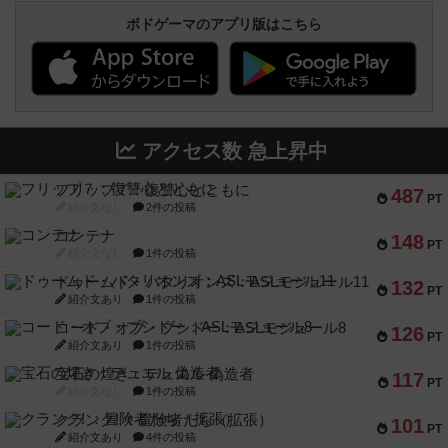
ボドゲーマのアプリ版はこちら
アクセス数 急上昇中
フリップ７：復讐心とともに
487
PT
紹介文なし
2件の投稿
コンテナ
148
PT
紹介文なし
1件の投稿
ドゥームド・バタリオンズ：ASLモジュール11
132
PT
紹介文あり
1件の投稿
コード・オブ・ブシドー：ASLモジュール8
126
PT
紹介文あり
1件の投稿
宝石の煌き：デュエル 偽造者
117
PT
紹介文なし
1件の投稿
クランク! ：冒険者たち（拡張）
101
PT
紹介文あり
4件の投稿