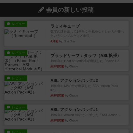
会員の新しい投稿
レビュー
ラミィキューブ
数字の牌を出して1番早く手札をなくした人が勝ち
というシンプルだけど非常...
4分前
by ジョジョ
レビュー
ブラッドリーフ：タラワ（ASL拡張）
1996年にHeat of Battle社が出版した『Blood Re...
約1時間前
by Chaco
レビュー
ASL アクションパック#2
1999年にMMP社が出版した『ASL Action Pack
#2』...
約2時間前
by Chaco
レビュー
ASL アクションパック#1
1997年にAvalon Hill社が出版した『ASL Action ...
約2時間前
by Chaco
レビュー