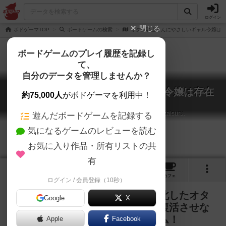
ログイン
閉じる
ボドゲーマTOP
ボードゲームの検索
オタク騎士くんにやさしいギャル令嬢は
ボードゲームのプレイ履歴を記録し
て、
自分のデータを管理しませんか？
オタク騎士くんにやさしいギャル令嬢は存在
約75,000人
がボドゲーマを利用中！
する。
Otakukishikun ni yasashii gyarureijou ha sonzaisuru.
遊んだボードゲームを記録する
気になるゲームのレビューを読む
お気に入り作品・所有リストの共
有
1
トップ
画像
動画
レビュー
カフェ
ログイン / 会員登録（10秒）
カードを出し合い数字バトル！敗北したオタ
Google
X
ク騎士くんをギャル令嬢の応援で復活させな
がら得点リソースにする対戦ゲーム！
Apple
Facebook