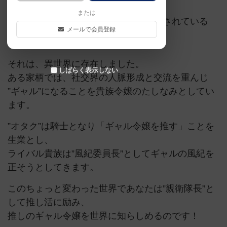
または
我々の世界ではつねづね存在を疑問視されている
メールで会員登録
”オタクにやさしいギャル”————
それは、異世界に存在しました。
しばらく表示しない
ある家柄では、社交界の人脈形成と交流を重んじ
”ギャル”になることを貴族令嬢のたしなみとしてい
ます。
”オタク”は騎士となり「ギャル令嬢を推す」ことを
生業とし、
ライバル貴族は”風紀委員長”としてギャルの風紀を
正そうとしてきます。
このちょっと変わった世界であなたは”親衛隊長”と
して推し活に励み、
推しのギャル令嬢を世界に知らしめるのです！