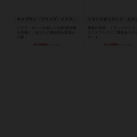
キャプテン・フリップ：イスラ・ボンバ
イスラ・ボンバを探しに出航!潜水艦
乗客の皆様、トランスオリエ
を装備し、あなたの乗組員を監獄か
エクスプレスにご乗車ありが
ら解...
ざいま...
約10時間前
by jurong
約11時間前
by jurong