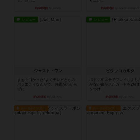
し、競合...
り上が...
約4時間前
by jurong
約4時間前
by nekomanma222
レビュー
レビュー
ジャスト・ワン
ピタッコカルタ
まぁ面白かった‼️よくテレビとかの
ボドゲ相席会でプレイしまし
バラエティなんかで、お題がわから
がなが書かれたカードを2枚
ずに...
をつけ...
約6時間前
by みいやん
約6時間前
by みいやん
ルール/インスト
ルール/インスト