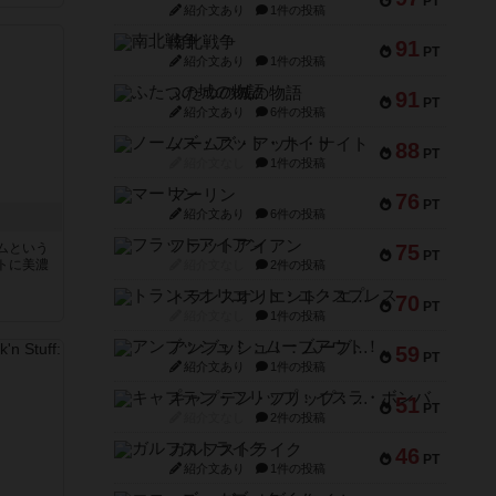
PT
紹介文あり
1件の投稿
南北戦争
91
PT
紹介文あり
1件の投稿
ふたつの城の物語
91
PT
紹介文あり
6件の投稿
ノームズ・アット・ナイト
88
PT
紹介文なし
1件の投稿
マーリン
76
PT
紹介文あり
6件の投稿
フラットアイアン
ムという
75
PT
トに美濃
紹介文なし
2件の投稿
トランスオリエント・エクスプレス
70
PT
紹介文なし
1件の投稿
アンブッシュ！：ムーブアウト！
59
PT
紹介文あり
1件の投稿
キャプテン・フリップ：イスラ・ボンバ
51
PT
紹介文なし
2件の投稿
ガルフストライク
46
PT
紹介文あり
1件の投稿