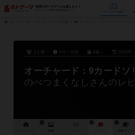
世界のボードゲームを楽しもう！
ボードゲーム専門の総合情報サイト
データベース
検
ボドゲーマTOP
ボードゲームの検索
オーチャード：9カードソリティアゲー
1人用
5分～10分
8歳～
2018年
オーチャード：9カードソ
のべつまくなしさんのレ
2
2
6
ゲーム
トップ
画像
動画
レビュー
店舗/
カフェ