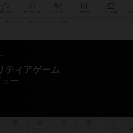
索
新着レビュー
ボードゲーム会
コミュニティ
掲示板一覧
ム
レビュー
のべつまくなしさんの投稿
～
リティアゲーム
ビュー
リプレイ
日記
戦略
・コツ
ルール
/インスト
掲示板
拡張/関連
作
次