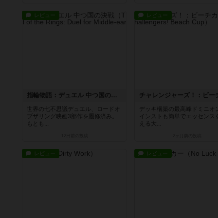
レビュー
レビュー
指輪物語：デュエル 中つ国の決戦
世界の七不思議デュエル、ロードオ
デッキ構築の最高峰ドミニオ
ブザリング映画3部作を履修済み。
インストも簡単でエッセンス
もとも...
える大...
12日前
の投稿
2ヶ月前
の投稿
レビュー
レビュー