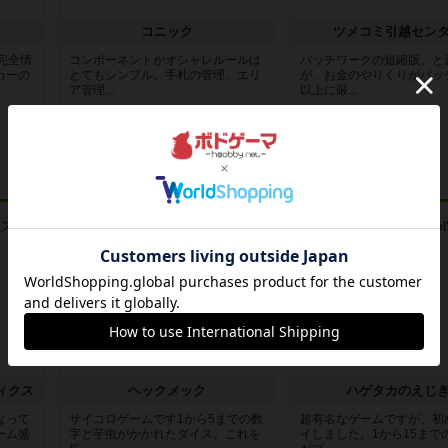
コニック
ツメコミ引越セン
完全情
コンポーネントがオシャレルールは
パッチワークの短縮版。と
カーの
とてもシンプル。手札の管理、エリ
が、お金のやりくりがパッ
ア管理...
以上に厳...
3ヶ月前
の投稿
3ヶ月前
の投稿
レビュー
レビュー
ィクス
ヘックメック
ハゲタカのえじ
なって
サイコロゲームです1から5までの数
超有名なゲームですが、初
ーム盛
字と芋虫がかかれたダイス。これを
イしました。1から15まで