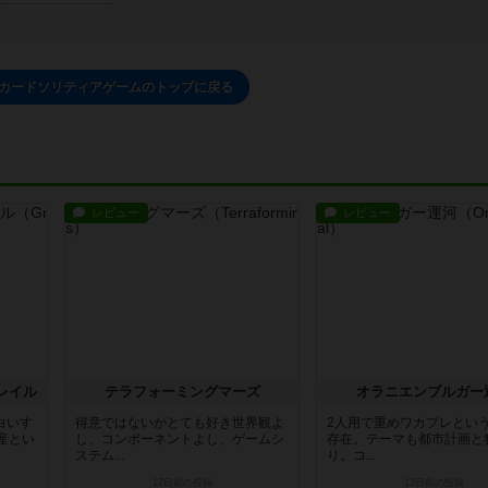
9カードソリティアゲームのトップに戻る
レビュー
レビュー
レイル
テラフォーミングマーズ
オラニエンブルガー
白いす
得意ではないがとても好き世界観よ
2人用で重めワカプレとい
産とい
し、コンポーネントよし、ゲームシ
存在。テーマも都市計画と
ステム...
り。コ...
12日前
の投稿
12日前
の投稿