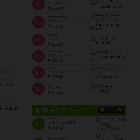
4
バトルライン
位
2378名
Terraforming Mars
5
テラフォーミングマーズ
位
2371名
6 nimmt!
6
ニムト
位
2202名
Carcassonne
7
カルカソンヌ
位
2191名
Wingspan
ン
8
ウイングスパン
位
2150名
ジンビル
ボードに
Azul
9
アズール
位
1903名
興味ありランキング
トップ50
SCYTHE
1
サイズ -大鎌戦役-
位
2415名
Terraforming Mars