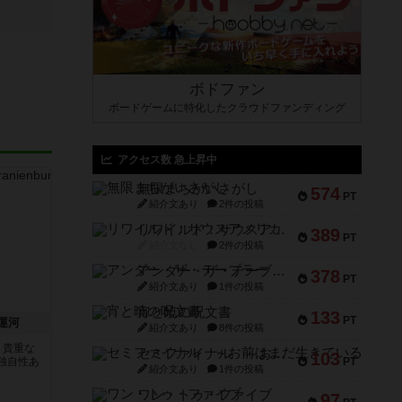
ボドファン
ボードゲームに特化したクラウドファンディング
アクセス数 急上昇中
無限まちがいさがし
574
PT
紹介文あり
2件の投稿
リワイルド：サウスアメリカ
389
PT
紹介文なし
2件の投稿
アンダー・ザ・テーブラー
378
PT
紹介文あり
1件の投稿
宵と暁の呪文書
133
PT
運河
紹介文あり
8件の投稿
う貴重な
セミファイナル ～お前はまだ生きている～
103
独自性あ
PT
紹介文あり
1件の投稿
ワン・トゥ・ファイブ
97