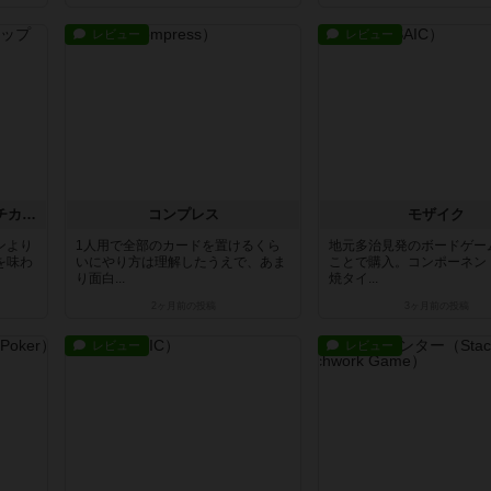
レビュー
レビュー
チャレンジャーズ！：ビーチカップ
コンプレス
モザイク
ンより
1人用で全部のカードを置けるくら
地元多治見発のボードゲー
を味わ
いにやり方は理解したうえで、あま
ことで購入。コンポーネン
り面白...
焼タイ...
2ヶ月前
の投稿
3ヶ月前
の投稿
レビュー
レビュー