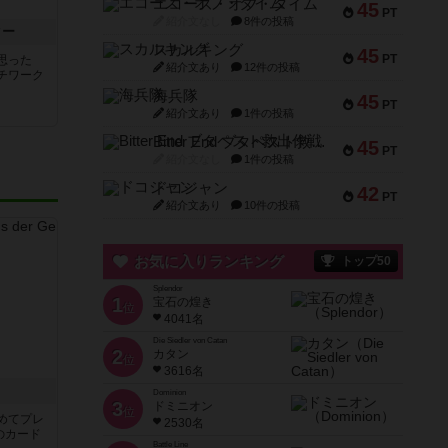
エコーズ・オブ・タイム
45
PT
紹介文なし
8件の投稿
ター
スカルキング
45
PT
思った
紹介文あり
12件の投稿
チワーク
海兵隊
45
PT
紹介文あり
1件の投稿
Bitter End ブタペスト救出作戦
45
PT
紹介文なし
1件の投稿
ドコジャン
42
PT
紹介文あり
10件の投稿
お気に入りランキング
トップ50
Splendor
1
宝石の煌き
位
4041名
Die Siedler von Catan
2
カタン
位
3616名
き
Dominion
3
ドミニオン
位
めてプレ
2530名
のカード
Battle Line