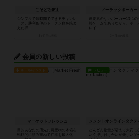
こそどろ鉱山
ノーラックポーカー
シンプルで短時間でできるチキンレ
運要素のないポーカー1対1の
ース。勝利条件のトークン数を踏ま
報ゲームでありながら、ポー
えた押...
レイ...
3ヶ月前
の投稿
3ヶ月前
の投稿
会員の新しい投稿
ルール/インスト
レビュー
マーケットフレッシュ
メメントオンラインタクテ
目的あなたの店先に農産物の木箱を
どんどん物量が増えて大変に
戦略的に積み重ねて在庫を最大化
いく押し付け合いが楽しいゲ