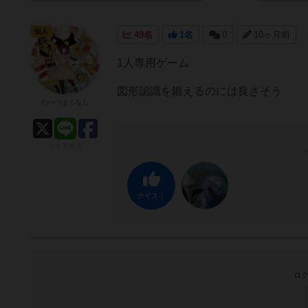
仙人
49名
1名
0
10ヶ月前
1人専用ゲーム
図形認識を鍛えるのには良さそう
のべつまくなし
シェアする
ナイス！
ログ