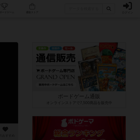
ログイン
カフェ/店舗
人気ボードゲーム
通販ストア
ボードゲーム通販
オンラインストアで7,500商品を販売中
のおすすめ