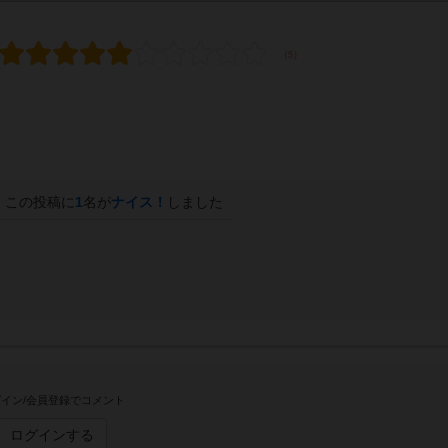
この投稿に
1
名が
ナイス！
しました
イン/会員登録でコメント
ログインする