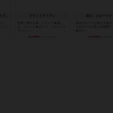
トランスオリエント・エクスプレス
フラットアイアン
花火：スターマイ
ント・
世界に浸れる度 ☆☆☆☆★楽し
自分のカードは見えず他の
とうご
さ ☆☆☆☆★タイパ ☆☆☆☆☆
ーのカードが見える状態で
マンハッ...
教えた...
約12時間前
by DKnewyork
約14時間前
by mob567