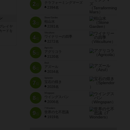
2
テラフォーミングマーズ
位
2394名
ン
Stone Garden
3
枯山水
位
プレイヤ
2281名
カードを
Viticulture
4
ワイナリーの四季
位
2272名
Agricola
5
アグリコラ
位
2120名
Azul
6
アズール
位
2034名
Splendor
7
宝石の煌き
位
2028名
Wingspan
8
ウイングスパン
位
2006名
7 Wonders
9
世界の七不思議
位
1919名