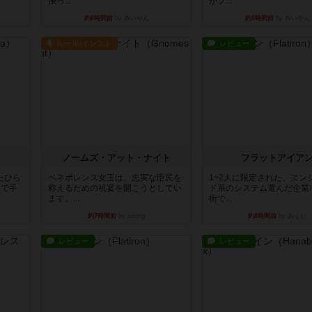
振っ...
がプ...
約6時間前
by みいやん
約6時間前
by みいやん
ルール/インスト
レビュー
ノームズ・アット・ナイト
フラットアイア
たひら
ベネボレンス女王は、忠実な臣民を
1~2人に限定された、エン
まで手
称えるための祝宴を開こうとしてい
ド系のシステム選んだ企業
ます。...
街で...
約7時間前
by jurong
約8時間前
by あくり
レビュー
レビュー