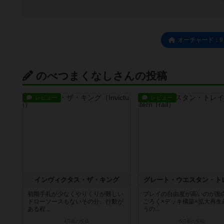
オーチャード：
のべつまくなしさんの投稿
レビュー
レビュー
インヴィクタス・ザ・キング
グレート・ウエスタン・ト
初期手札が少なくやりくりが難しい
プレイの自由度が高いのが面
ドローソースもないその分、行動が
ごろく×デッキ構築×拡大再生
ある程...
うの...
4日前
の投稿
5日前
の投稿