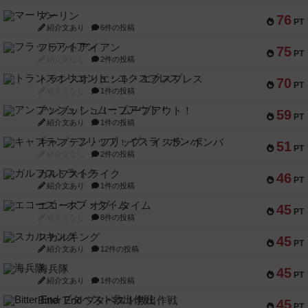
マーリン
76
PT
紹介文あり
6件の投稿
フラットアイアン
75
PT
紹介文なし
2件の投稿
トランスオリエント・エクスプレス
70
PT
紹介文なし
1件の投稿
アンブッシュ！：ムーブアウト！
59
PT
紹介文あり
1件の投稿
キャプテン・フリップ：イスラ・ボンバ
51
PT
紹介文なし
2件の投稿
ガルフストライク
46
PT
紹介文あり
1件の投稿
エコーズ・オブ・タイム
45
PT
紹介文なし
8件の投稿
スカルキング
45
PT
紹介文あり
12件の投稿
海兵隊
45
PT
紹介文あり
1件の投稿
Bitter End ブタペスト救出作戦
45
PT