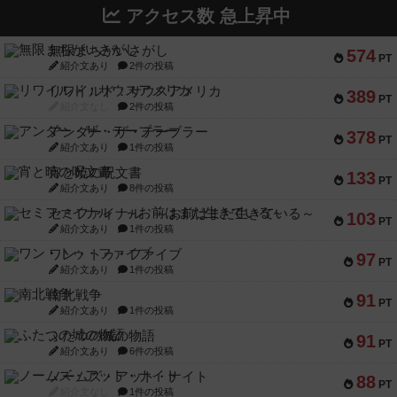
アクセス数 急上昇中
無限まちがいさがし
574
PT
紹介文あり
2件の投稿
リワイルド：サウスアメリカ
389
PT
紹介文なし
2件の投稿
アンダー・ザ・テーブラー
378
PT
紹介文あり
1件の投稿
宵と暁の呪文書
133
PT
紹介文あり
8件の投稿
セミファイナル ～お前はまだ生きている～
103
PT
紹介文あり
1件の投稿
ワン・トゥ・ファイブ
97
PT
紹介文あり
1件の投稿
南北戦争
91
PT
紹介文あり
1件の投稿
ふたつの城の物語
91
PT
紹介文あり
6件の投稿
ノームズ・アット・ナイト
88
PT
紹介文なし
1件の投稿