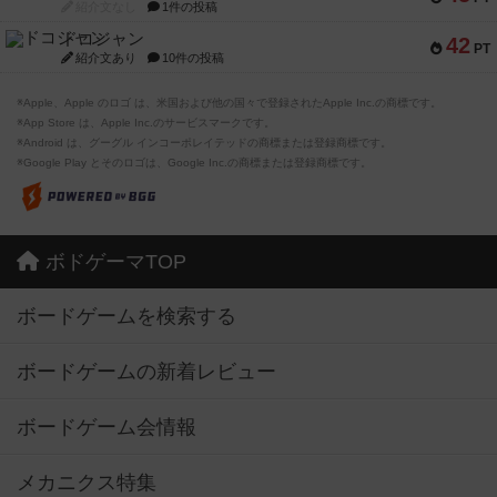
紹介文なし
1件の投稿
ドコジャン
42
PT
紹介文あり
10件の投稿
※Apple、Apple のロゴ は、米国および他の国々で登録されたApple Inc.の商標です。
※App Store は、Apple Inc.のサービスマークです。
※Android は、グーグル インコーポレイテッドの商標または登録商標です。
※Google Play とそのロゴは、Google Inc.の商標または登録商標です。
ボドゲーマTOP
ボードゲームを検索する
ボードゲームの新着レビュー
ボードゲーム会情報
メカニクス特集