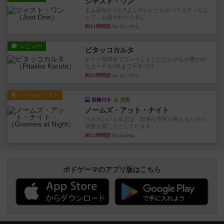
ジャスト・ワン
まぁ面白かった‼️よくテレビとかのバラエティなん
かで、お題がわからずに...
約11時間前
by みいやん
レビュー
ピタッコカルタ
ボドゲ相席会でプレイしましたひらがなが書かれ
たカードを2枚まで手をつけ...
約12時間前
by みいやん
ルール/インスト
画像付き
充実
ノームズ・アット・ナイト
ベネボレンス女王は、忠実な臣民を称えるための
祝宴を開こうとしています。...
約12時間前
by jurong
ボドゲーマのアプリ版はこちら