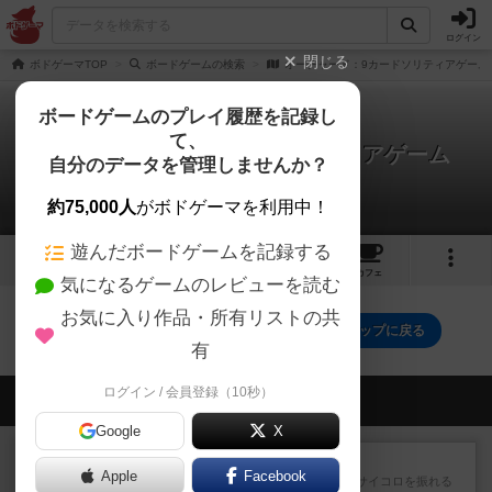
ログイン
閉じる
ボドゲーマTOP
ボードゲームの検索
オーチャード：9カードソリティアゲーム
ボードゲームのプレイ履歴を記録し
て、
オーチャード：9カードソリティアゲーム
自分のデータを管理しませんか？
0件のリプレイ日記
約75,000人
がボドゲーマを利用中！
遊んだボードゲームを記録する
2
2
6
トップ
画像
動画
レビュー
カフェ
気になるゲームのレビューを読む
お気に入り作品・所有リストの共
オーチャード：9カードソリティアゲームのトップに戻る
有
ログイン / 会員登録（10秒）
会員の新しい投稿
Google
X
レビュー
街コロ通
Apple
Facebook
街コロとの違いは初めから二つサイコロを振れる