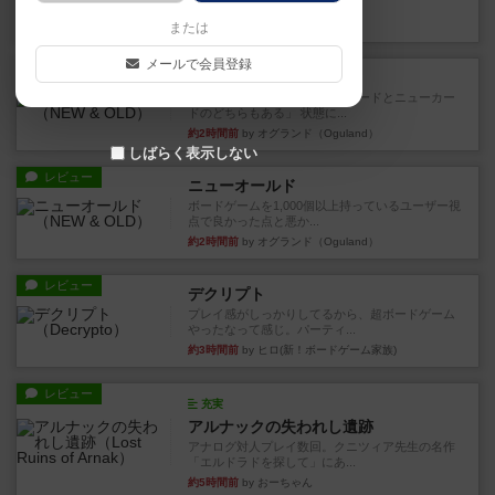
など、少しの違いはあるけれ...
約1時間前
by くみ
または
メールで会員登録
戦略やコツ
ニューオールド
ゲーム終了時に、「オールドカードとニューカー
ドのどちらもある」 状態に...
約2時間前
by オグランド（Oguland）
しばらく表示しない
レビュー
ニューオールド
ボードゲームを1,000個以上持っているユーザー視
点で良かった点と悪か...
約2時間前
by オグランド（Oguland）
レビュー
デクリプト
プレイ感がしっかりしてるから、超ボードゲーム
やったなって感じ。パーティ...
約3時間前
by ヒロ(新！ボードゲーム家族)
レビュー
充実
アルナックの失われし遺跡
アナログ対人プレイ数回。クニツィア先生の名作
「エルドラドを探して」にあ...
約5時間前
by おーちゃん