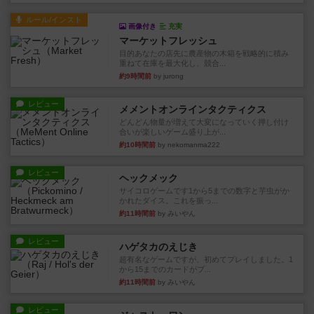
ルール/インスト
画像付き
充実
マーケットフレッシュ
目的あなたの店先に農産物の木箱を戦略的に積み
重ねて在庫を最大化し、競合...
約9時間前
by jurong
レビュー
メメントオンラインタクティクス
どんどん物量が増えて大変になっていく押し付け
合いが楽しいゲーム盛り上が...
約10時間前
by nekomanma222
レビュー
ヘックメック
サイコロゲームです1から5までの数字と芋虫がか
かれたダイス。これを振っ...
約11時間前
by みいやん
レビュー
ハゲタカのえじき
超有名なゲームですが、初めてプレイしました。1
から15までのカードがプ...
約11時間前
by みいやん
レビュー