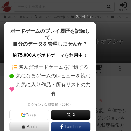
ログイン
閉じる
ボドゲーマTOP
ボードゲームの検索
ワンデッキダンジョン
ワンデッキ
ボードゲームのプレイ履歴を記録し
て、
ワンデッキダンジョン：フォレストオブシャ
自分のデータを管理しませんか？
ドウ
3件のレビュー
約75,000人
がボドゲーマを利用中！
遊んだボードゲームを記録する
1
3
1
トップ
画像
動画
レビュー
カフェ
気になるゲームのレビューを読む
お気に入り作品・所有リストの共
神
247名
2名
0
有
ログイン / 会員登録（10秒）
ワタル
5/5点ワンデッキダンジョン独立拡張。単体でも
Google
X
基本と混ぜても遊べる。キャラやダンジョンや
ボスが新たに追加されており他にも状態異常と
Apple
Facebook