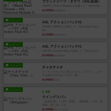
ブラッドリーフ：タラワ（ASL拡張）
1996年にHeat of Battle社が出版した『Blood Re...
約1時間前
by Chaco
レビュー
ASL アクションパック#2
1999年にMMP社が出版した『ASL Action Pack
#2』...
約1時間前
by Chaco
レビュー
ASL アクションパック#1
1997年にAvalon Hill社が出版した『ASL Action ...
約2時間前
by Chaco
レビュー
チャオチャオ
３～４人でわいわい遊ぶのにちょうどいい。ルー
ルは他の方が分かりやすく書...
約2時間前
by S
レビュー
充実
ウイングスパン
（全体評価）☆10/6（普通）（難易度）☆4/5（世
界観・見た目）☆5...
約2時間前
by ハシオキ