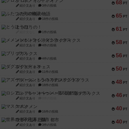
クロス・オブ・アイアン
68
PT
紹介文あり
3件の投稿
ふたつの街の物語
65
PT
紹介文あり
18件の投稿
とうほうの！
61
PT
紹介文なし
1件の投稿
メメントオンラインタクティクス
58
PT
紹介文あり
4件の投稿
ブリックス
56
PT
紹介文あり
4件の投稿
ダグエイトチェス
50
PT
紹介文あり
11件の投稿
アズール：シントラのステンドグラス
48
PT
紹介文あり
18件の投稿
ロシアン・キャンペーン：第5版デラックス
46
PT
紹介文あり
0件の投稿
マスクメン
40
PT
紹介文あり
16件の投稿
世界の七不思議：都市
40
PT
紹介文あり
3件の投稿