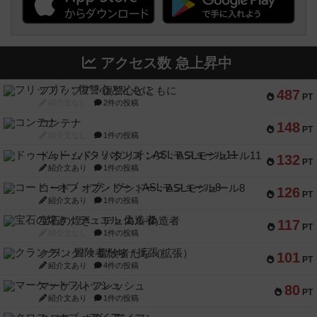
アクセス数 急上昇中
フリップ７：復讐心とともに
487
PT
紹介文なし
2件の投稿
コンテナ
148
PT
紹介文なし
1件の投稿
ドゥームド・バタリオンズ：ASLモジュール11
132
PT
紹介文あり
1件の投稿
コード・オブ・ブシドー：ASLモジュール8
126
PT
紹介文あり
1件の投稿
宝石の煌き：デュエル 偽造者
117
PT
紹介文なし
1件の投稿
クランク! ：冒険者たち（拡張）
101
PT
紹介文あり
4件の投稿
マーケットフレッシュ
80
PT
紹介文あり
1件の投稿