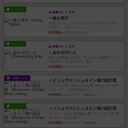
レビュー
画像付き
充実
一線を画す
簡単に言うと、トリックテイキングでモダンアー
トを行う、と言ったゲーム。...
約3時間前
by タカミネコウヘイ
レビュー
画像付き
充実
しあわせのいと
舞台は全寮制の女子高。プレイヤーは探偵サイド
と犯人サイドに分かれて、探...
約4時間前
by タカミネコウヘイ
戦略やコツ
ノイシュヴァンシュタイン城の設計図
どうにも上手くあれもこれも満たせるようには置
けないので、入口の除去と入...
約5時間前
by オグランド（Oguland）
レビュー
ノイシュヴァンシュタイン城の設計図
ボードゲームを1,000個以上持っているユーザー視
点で良かった点と悪か...
約5時間前
by オグランド（Oguland）