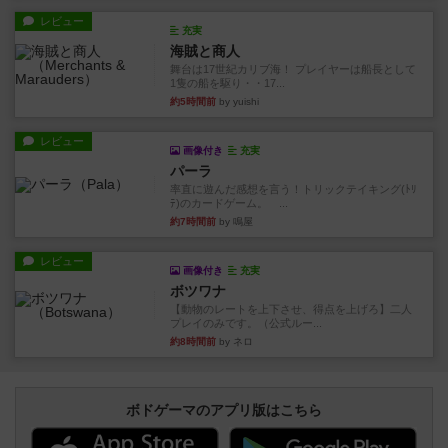
レビュー
充実
海賊と商人
舞台は17世紀カリブ海！ プレイヤーは船長として
1隻の船を駆り・・17...
約5時間前
by yuishi
レビュー
画像付き
充実
パーラ
率直に遊んだ感想を言う！トリックテイキング(ﾄﾘ
ﾃ)のカードゲーム。 ...
約7時間前
by 鳴屋
レビュー
画像付き
充実
ボツワナ
【動物のレートを上下させ、得点を上げろ】二人
プレイのみです。（公式ルー...
約8時間前
by ネロ
ボドゲーマのアプリ版はこちら