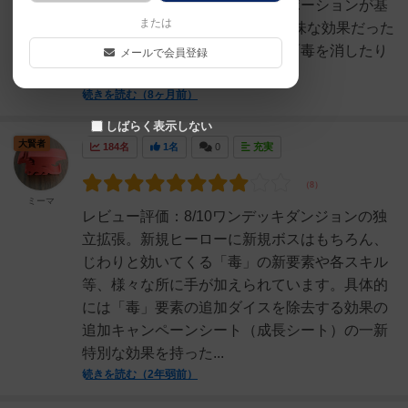
して毒が追加されている。またポーションが基
または
本だとHP回復のみというやや地味な効果だった
がコチラは回復量が減少した反面毒を消したり
メールで会員登録
追加効果を発動出...
続きを読む（8ヶ月前）
しばらく表示しない
大賢者
184名
1名
0
充実
ミーマ
レビュー評価：8/10ワンデッキダンジョンの独
立拡張。新規ヒーローに新規ボスはもちろん、
じわりと効いてくる「毒」の新要素や各スキル
等、様々な所に手が加えられています。具体的
には「毒」要素の追加ダイスを除去する効果の
追加キャンペーンシート（成長シート）の一新
特別な効果を持った...
続きを読む（2年弱前）