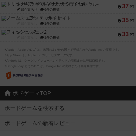
トリックギア - ペルソナ5 ザ・ロイヤル-
37
PT
紹介文あり
6件の投稿
ノームズ・アット・ナイト
35
PT
紹介文なし
1件の投稿
フィッシェン2
33
PT
紹介文なし
1件の投稿
※Apple、Apple のロゴ は、米国および他の国々で登録されたApple Inc.の商標です。
※App Store は、Apple Inc.のサービスマークです。
※Android は、グーグル インコーポレイテッドの商標または登録商標です。
※Google Play とそのロゴは、Google Inc.の商標または登録商標です。
ボドゲーマTOP
ボードゲームを検索する
ボードゲームの新着レビュー