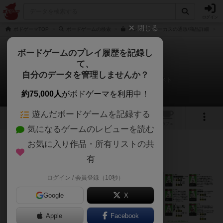
ログイン
閉じる
ボドゲーマTOP
ボードゲームの検索
ワンチャンサーカスの通販/商品詳細
ボードゲームのプレイ履歴を記録し
て、
ワンチャンサーカス
自分のデータを管理しませんか？
かめりあクィンテットさんのルール/インスト
約75,000人
がボドゲーマを利用中！
遊んだボードゲームを記録する
4
1
トップ
画像
動画
レビュー
カフェ
気になるゲームのレビューを読む
お気に入り作品・所有リストの共
68名
0名
0
3ヶ月前
有
説明書公開します！
ログイン / 会員登録（10秒）
Google
X
Apple
Facebook