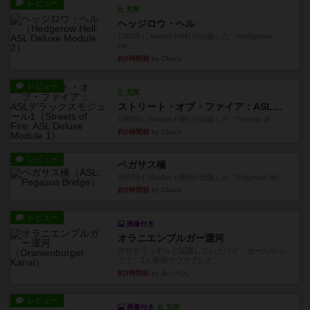
レビュー
充実
ヘッジロウ・ヘル
1987年にAvalon Hill社が出版した『Hedgerow
He...
約2時間前
by Chaco
レビュー
充実
ストリート・オブ・ファイア：ASLデラックスモジュール1
1985年にAvalon Hill社が出版した『Streets of ...
約2時間前
by Chaco
レビュー
ペガサス橋
1997年にAvalon Hill社が出版した『Pegasus Bri...
約2時間前
by Chaco
レビュー
画像付き
オラニエンブルガー運河
存在をうっすらと認識していたけど、セールやっ
てて、2人専用でワカプレと...
約3時間前
by みいやん
レビュー
画像付き
充実