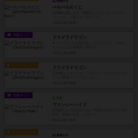
画像付き
ぺちぺちのくに
説明書公開します！概要はこちらにありますの
で、サクッと知りたい方はこち...
2年以上前
の投稿
戦略やコツ
ドラドラドラゴン
■ソロプレイの目標点数についてドラゴンの組み
合わせにより難易度も変わり...
4年以上前
の投稿
ルール/インスト
ドラドラドラゴン
説明書はこちらです。下記のゲームマーケットの
ゲーム概要ページでは、かい...
4年以上前
の投稿
戦略やコツ
充実
ヴァンシーハイド
説明書だけではわからない可能性がありそうな内
容や、勘違いが起こり得そう...
5年以上前
の投稿
ルール/インスト
画像付き