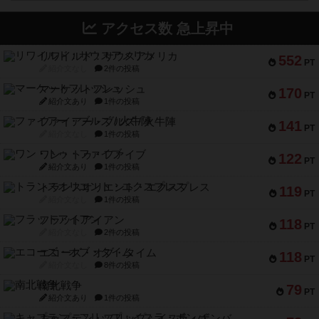
アクセス数 急上昇中
リワイルド：サウスアメリカ
552
PT
紹介文なし
2件の投稿
マーケットフレッシュ
170
PT
紹介文あり
1件の投稿
ファイアー・ブルズ / 火牛陣
141
PT
紹介文なし
1件の投稿
ワン・トゥ・ファイブ
122
PT
紹介文あり
1件の投稿
トランスオリエント・エクスプレス
119
PT
紹介文なし
1件の投稿
フラットアイアン
118
PT
紹介文なし
2件の投稿
エコーズ・オブ・タイム
118
PT
紹介文なし
8件の投稿
南北戦争
79
PT
紹介文あり
1件の投稿
キャプテン・フリップ：イスラ・ボンバ