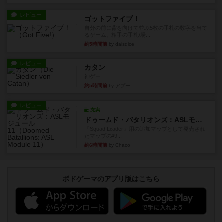
レビュー
ゴットファイブ！
自分の前に背を向けて並ぶ5枚の手札の数字を当て
るゲーム。相手の手札/場...
約5時間前
by daisdice
レビュー
カタン
神ゲー
約5時間前
by アプー
レビュー
充実
ドゥームド・バタリオンズ：ASLモジュール11
『Squad Leader』用の追加マップとして発売され
たマップの#9...
約6時間前
by Chaco
ボドゲーマのアプリ版はこちら