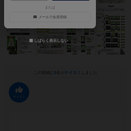
または
メールで会員登録
しばらく表示しない
この投稿に
0
名が
ナイス！
しました
ナイス！