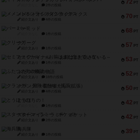
72
PT
紹介文なし
2件の投稿
メメントオンラインタクティクス
70
PT
紹介文あり
4件の投稿
パーミッド
68
PT
紹介文なし
1件の投稿
クリーグ
57
PT
紹介文あり
1件の投稿
セミファイナル ～お前はまだ生きている～
53
PT
紹介文あり
1件の投稿
ふたつの街の物語
52
PT
紹介文あり
18件の投稿
クランク! ：冒険者たち（拡張）
50
PT
紹介文あり
4件の投稿
とうほうの！
42
PT
紹介文なし
1件の投稿
スターマイン・ラミー ポケット
42
PT
紹介文あり
2件の投稿
海兵隊
39
PT
紹介文あり
1件の投稿