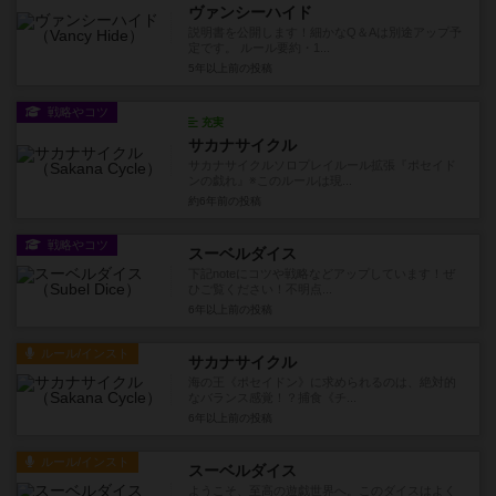
ヴァンシーハイド
説明書を公開します！細かなQ＆Aは別途アップ予
定です。 ルール要約・1...
5年以上前
の投稿
戦略やコツ
充実
サカナサイクル
サカナサイクルソロプレイルール拡張『ポセイド
ンの戯れ』※このルールは現...
約6年前
の投稿
戦略やコツ
スーベルダイス
下記noteにコツや戦略などアップしています！ぜ
ひご覧ください！不明点...
6年以上前
の投稿
ルール/インスト
サカナサイクル
海の王《ポセイドン》に求められるのは、絶対的
なバランス感覚！？捕食《チ...
6年以上前
の投稿
ルール/インスト
スーベルダイス
ようこそ、至高の遊戯世界へ。このダイスはよく