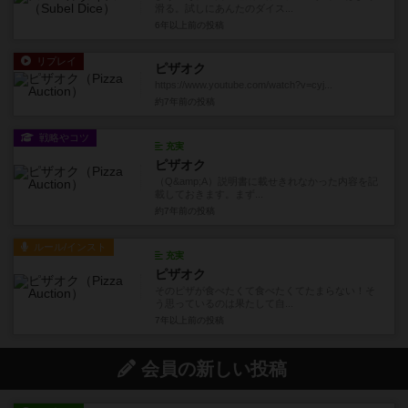
滑る。試しにあんたのダイス...
6年以上前
の投稿
リプレイ
ピザオク
https://www.youtube.com/watch?v=cyj...
約7年前
の投稿
戦略やコツ
充実
ピザオク
（Q&amp;A）説明書に載せきれなかった内容を記
載しておきます。まず...
約7年前
の投稿
ルール/インスト
充実
ピザオク
そのピザが食べたくて食べたくてたまらない！そ
う思っているのは果たして自...
7年以上前
の投稿
会員の新しい投稿