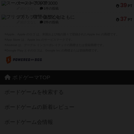
スーパーストア3000
39
PT
紹介文なし
1件の投稿
フリップ７：復讐心とともに
37
PT
紹介文なし
2件の投稿
※Apple、Apple のロゴ は、米国および他の国々で登録されたApple Inc.の商標です。
※App Store は、Apple Inc.のサービスマークです。
※Android は、グーグル インコーポレイテッドの商標または登録商標です。
※Google Play とそのロゴは、Google Inc.の商標または登録商標です。
ボドゲーマTOP
ボードゲームを検索する
ボードゲームの新着レビュー
ボードゲーム会情報