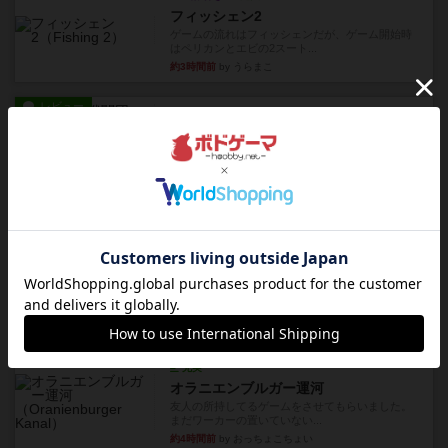
フィッシェン2
ゲームの流れはフィッシェンだが、ゲーム開始時
はペリカンとエビの2スート...
約3時間前
by うらまこ
レビュー
パイパー戦闘団2
1996年にAvalon Hill社が出版した『Kampfgruppe...
約3時間前
by Chaco
レビュー
パイパー戦闘団1
1993年にAvalon Hill社が出版した『Kampfgruppe...
約3時間前
by Chaco
レビュー
レッドバリケ－ド工場
1989年にAvalon Hill社が出版した『Red Barrica...
約3時間前
by Chaco
レビュー
充実
オラニエンブルガー運河
友人の所持してるゲームをさせてもらいました。
まだワーカーの置いていない...
約4時間前
by おっちょこちょい