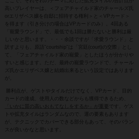
ここで、それぞれのテーマに応じた拡充タイルの合計点が
高いプレイヤーは、＜フェアチャイルド家のチャールズ氏
orエリザベス嬢を自邸に招待する権利＞と＜VPカード＞
を得ます（引き分けの場合はVPカードのみ）。4回ある
「寵愛ラウンド」で、最低でも1回は勝たないと勝利は厳
しいかと思います。・・・余談ですが「求愛ラウンド」と
訳すよりも、原語"courtship"は「宮廷(court)の交際」とし
て、「フェアチャイルド家の寵愛」としたほうが分かりや
すいと感じます。ただ、最終の寵愛ラウンドで、チャール
ズ氏かエリザベス嬢と結婚出来るという設定ではあります
が。
勝利点が、ゲストやタイルだけでなく、VPカード、目的
カードの達成、使用人の数などからも獲得できるため、
「いかに質の高いおもてなしをするか」が重要
です。ゲス
トや拡充タイルはランダムなので、運の要素もあります
が、テクニックでカバーできる部分もあって、そのバラン
スが良いかなと思います。