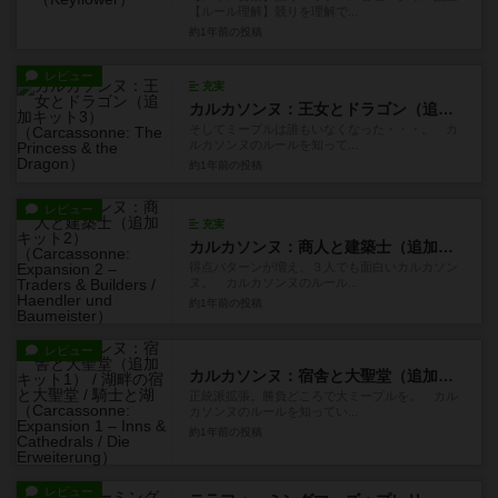
【ルール理解】競りを理解で...
約1年前
の投稿
レビュー
充実
カルカソンヌ：王女とドラゴン（追加キット3）
そしてミープルは誰もいなくなった・・・。 カ
ルカソンヌのルールを知って...
約1年前
の投稿
レビュー
充実
カルカソンヌ：商人と建築士（追加キット2）
得点パターンが増え、３人でも面白いカルカソン
ヌ。 カルカソンヌのルール...
約1年前
の投稿
レビュー
カルカソンヌ：宿舎と大聖堂（追加キット1） / 湖畔の宿と大聖堂 / 騎士と湖
正統派拡張。勝負どころで大ミープルを。 カル
カソンヌのルールを知ってい...
約1年前
の投稿
レビュー