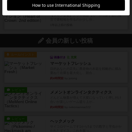
レビュー
充実
ハートオブクラウン：セカンドエディション
【メイン要素】デッキ構築【ルール理解】姫の擁
立で直轄地を作るのが少し分...
1年以上前
の投稿
会員の新しい投稿
ルール/インスト
画像付き
充実
マーケットフレッシュ
目的あなたの店先に農産物の木箱を戦略的に積み
重ねて在庫を最大化し、競合...
約4時間前
by jurong
レビュー
メメントオンラインタクティクス
どんどん物量が増えて大変になっていく押し付け
合いが楽しいゲーム盛り上が...
約4時間前
by nekomanma222
レビュー
ヘックメック
サイコロゲームです1から5までの数字と芋虫がか
かれたダイス。これを振っ...