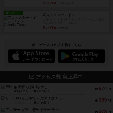
約12時間前
by DKnewyork
レビュー
花火：スターマイン
自分のカードは見えず他のプレイヤーのカードが
見える状態でカードを教えた...
約14時間前
by mob567
ボドゲーマのアプリ版はこちら
アクセス数 急上昇中
無限まちがいさがし
574
PT
紹介文あり
2件の投稿
リワイルド：サウスアメリカ
389
PT
紹介文なし
2件の投稿
アンダー・ザ・テーブラー
378
PT