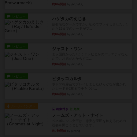
約6時間前
by みいやん
レビュー
ハゲタカのえじき
超有名なゲームですが、初めてプレイしました。1
から15までのカードがプ...
約6時間前
by みいやん
レビュー
ジャスト・ワン
まぁ面白かった‼️よくテレビとかのバラエティなん
かで、お題がわからずに...
約6時間前
by みいやん
レビュー
ピタッコカルタ
ボドゲ相席会でプレイしましたひらがなが書かれ
たカードを2枚まで手をつけ...
約6時間前
by みいやん
ルール/インスト
画像付き
充実
ノームズ・アット・ナイト
ベネボレンス女王は、忠実な臣民を称えるための
祝宴を開こうとしています。...
約7時間前
by jurong