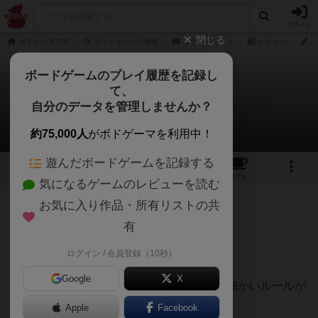
ログイン
閉じる
ボドゲーマTOP
ボードゲームの検索
オブセッション
レビュー
T
ボードゲームのプレイ履歴を記録し
て、
オブセッション
自分のデータを管理しませんか？
TM of Yokohamaさんのレビュー
約75,000人
がボドゲーマを利用中！
遊んだボードゲームを記録する
4
5
2
トップ
画像
動画
レビュー
カフェ
気になるゲームのレビューを読む
お気に入り作品・所有リストの共
312名
4名
0
1年以上前
有
ログイン / 会員登録（10秒）
【メイン要素】手札管理＋拡大再生産
Google
X
【ルール理解】やることはシンプルだが、細かいルールが
多い
Apple
Facebook