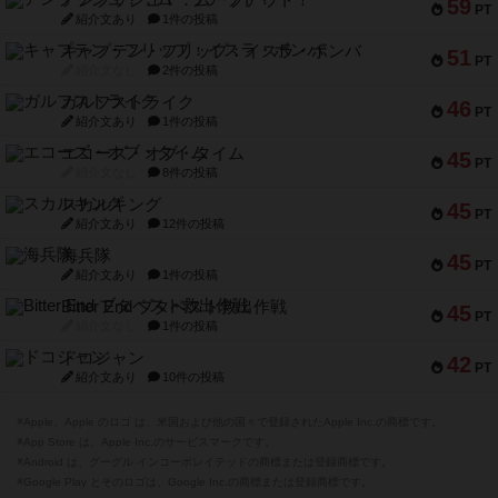
アンブッシュ！：ムーブアウト！
59
PT
紹介文あり
1件の投稿
キャプテン・フリップ：イスラ・ボンバ
51
PT
紹介文なし
2件の投稿
ガルフストライク
46
PT
紹介文あり
1件の投稿
エコーズ・オブ・タイム
45
PT
紹介文なし
8件の投稿
スカルキング
45
PT
紹介文あり
12件の投稿
海兵隊
45
PT
紹介文あり
1件の投稿
Bitter End ブタペスト救出作戦
45
PT
紹介文なし
1件の投稿
ドコジャン
42
PT
紹介文あり
10件の投稿
※Apple、Apple のロゴ は、米国および他の国々で登録されたApple Inc.の商標です。
※App Store は、Apple Inc.のサービスマークです。
※Android は、グーグル インコーポレイテッドの商標または登録商標です。
※Google Play とそのロゴは、Google Inc.の商標または登録商標です。