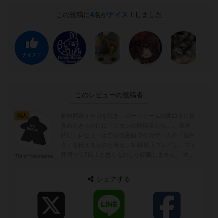
この投稿に
4
名が
ナイス！
しました
ナイス！
このレビューの投稿者
将棋囲碁オセロを除き、ボードゲームの面白さに目
仙人
覚めたきっかけは「カタンの開拓者たち」。 基本
的に、レビューは自分の主観でそのゲームの「面白
さ」を伝えるものと考え、10回以上プレイし、マイ
評価で☆7以上と思うものしか記載しません。 マイ
TM of Yokohama
評価基準 ☆10 ボードゲーム...
シェアする