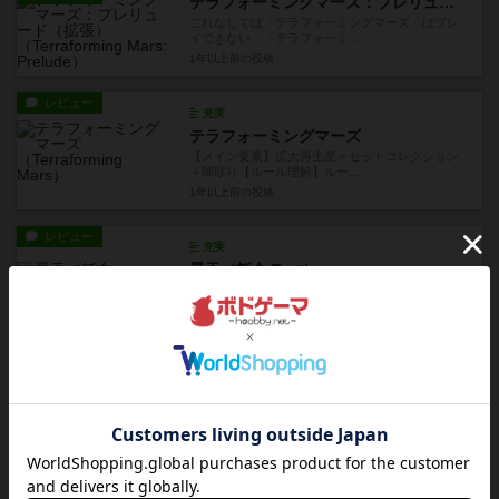
テラフォーミングマーズ：プレリュード（拡張）
これなしでは「テラフォーミングマーズ」はプレ
イできない 「テラフォーミ...
1年以上前
の投稿
レビュー
充実
テラフォーミングマーズ
【メイン要素】拡大再生産＋セットコレクション
＋陣取り【ルール理解】ルー...
1年以上前
の投稿
レビュー
充実
曇天／斬合 Tactics
【メイン要素】駆け引き【ルール理解】非常に分
かりやすい【手番選択肢】カ...
1年以上前
の投稿
レビュー
充実
ハートオブクラウン～極東辺境領～第二版
最強！圧縮系女子オウカ姫 ハートオブクラウン
第二版の第１拡張が、この極...
1年以上前
の投稿