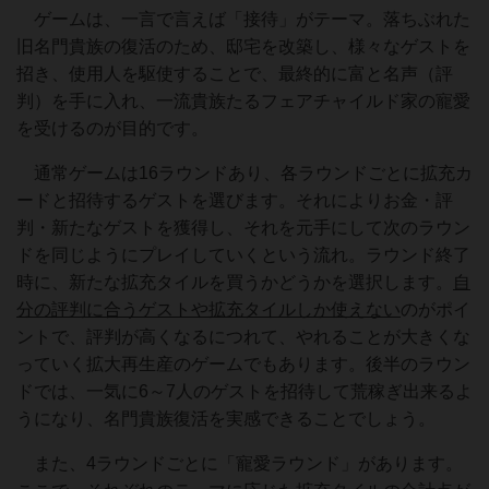
ゲームは、一言で言えば「接待」がテーマ。落ちぶれた
旧名門貴族の復活のため、邸宅を改築し、様々なゲストを
招き、使用人を駆使することで、最終的に富と名声（評
判）を手に入れ、一流貴族たるフェアチャイルド家の寵愛
を受けるのが目的です。
通常ゲームは16ラウンドあり、各ラウンドごとに拡充カ
ードと招待するゲストを選びます。それによりお金・評
判・新たなゲストを獲得し、それを元手にして次のラウン
ドを同じようにプレイしていくという流れ。ラウンド終了
時に、新たな拡充タイルを買うかどうかを選択します。
自
分の評判に合うゲストや拡充タイルしか使えない
のがポイ
ントで、評判が高くなるにつれて、やれることが大きくな
っていく拡大再生産のゲームでもあります。後半のラウン
ドでは、一気に6～7人のゲストを招待して荒稼ぎ出来るよ
うになり、名門貴族復活を実感できることでしょう。
また、4ラウンドごとに「寵愛ラウンド」があります。