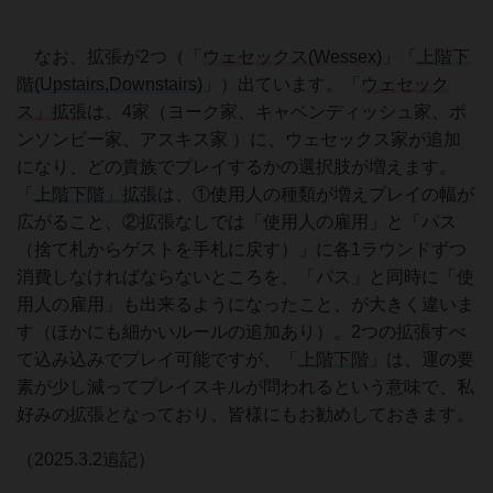
なお、拡張が2つ（「
ウェセックス(Wessex)
」「
上階下
階(Upstairs,Downstairs)
」）出ています。「
ウェセック
ス」拡張
は、4家（ヨーク家、キャベンディッシュ家、ポ
ンソンビー家、アスキス家 ）に、ウェセックス家が追加
になり、どの貴族でプレイするかの選択肢が増えます。
「
上階下階」拡張
は、①使用人の種類が増えプレイの幅が
広がること、②拡張なしでは「使用人の雇用」と「パス
（捨て札からゲストを手札に戻す）」に各1ラウンドずつ
消費しなければならないところを、「パス」と同時に「使
用人の雇用」も出来るようになったこと、が大きく違いま
す（ほかにも細かいルールの追加あり）。2つの拡張すべ
て込み込みでプレイ可能ですが、「
上階下階
」は、運の要
素が少し減ってプレイスキルが問われるという意味で、私
好みの拡張となっており、皆様にもお勧めしておきます。
（2025.3.2追記）