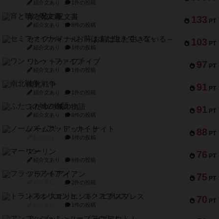
紹介文あり
1件の投稿
宵と暁の呪文書
133
PT
紹介文あり
8件の投稿
セミファイナル ～お前はまだ生きている～
103
PT
紹介文あり
1件の投稿
ワン・トゥ・ファイブ
97
PT
紹介文あり
1件の投稿
南北戦争
91
PT
紹介文あり
1件の投稿
ふたつの城の物語
91
PT
紹介文あり
6件の投稿
ノームズ・アット・ナイト
88
PT
紹介文なし
1件の投稿
マーリン
76
PT
紹介文あり
6件の投稿
フラットアイアン
75
PT
紹介文なし
2件の投稿
トランスオリエント・エクスプレス
70
PT
紹介文なし
1件の投稿