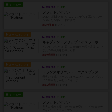
レビュー
画像付き
充実
フラットアイアン
1~2人に限定された、エンジンビルド系のシステ
ム選んだ企業ボードに街で...
約7時間前
by あくり
ルール/インスト
画像付き
充実
キャプテン・フリップ：イスラ・ボンバ
イスラ・ボンバを探しに出航!潜水艦を装備し、あ
なたの乗組員を監獄から解...
約10時間前
by jurong
ルール/インスト
画像付き
充実
トランスオリエント・エクスプレス
乗客の皆様、トランスオリエント・エクスプレス
にご乗車ありがとうございま...
約11時間前
by jurong
レビュー
画像付き
充実
フラットアイアン
世界に浸れる度 ☆☆☆☆★楽しさ ☆☆☆☆★
タイパ ☆☆☆☆☆マンハッ...