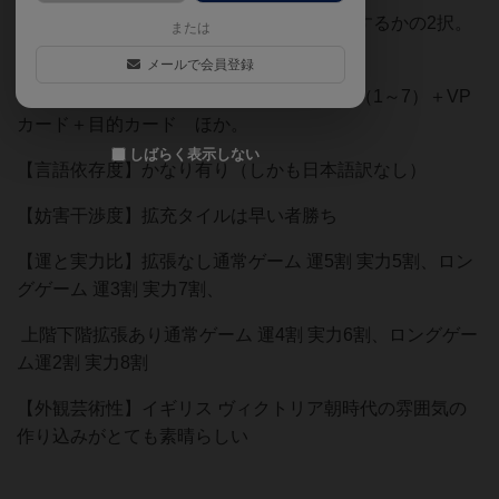
【手番選択肢】タイル効果を使うか、パスするかの2択。
または
その後、邸宅の増築をするか否か。
メールで会員登録
【勝利点要素】ゲスト＋拡充タイル＋評判（1～7）＋VP
カード＋目的カード ほか。
しばらく表示しない
【言語依存度】かなり有り（しかも日本語訳なし）
【妨害干渉度】拡充タイルは早い者勝ち
【運と実力比】拡張なし通常ゲーム 運5割 実力5割、ロン
グゲーム 運3割 実力7割、
上階下階拡張あり通常ゲーム 運4割 実力6割、ロングゲー
ム運2割 実力8割
【外観芸術性】イギリス ヴィクトリア朝時代の雰囲気の
作り込みがとても素晴らしい