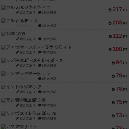
ガルフストライク
217
PT
紹介文あり
1件の投稿
クルティボ
203
PT
紹介文なし
1件の投稿
1809
112
PT
紹介文あり
1件の投稿
ファースト・イン・フライト
108
PT
紹介文あり
3件の投稿
モズビ－ズ・レイダ－ズ
94
PT
紹介文あり
1件の投稿
テンプテーション
79
PT
紹介文なし
2件の投稿
インドネシア
78
PT
紹介文あり
2件の投稿
宵と暁の呪文書
75
PT
紹介文あり
8件の投稿
リスボン・トラム 28
73
PT
紹介文あり
9件の投稿
アマナイト
73