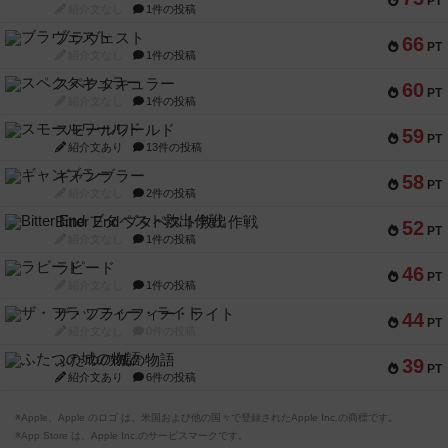
PT
紹介文なし
1件の投稿
ブラヴェスト
66
PT
紹介文なし
1件の投稿
スペクタキュラー
60
PT
紹介文なし
1件の投稿
スモールワールド
59
PT
紹介文あり
13件の投稿
ギャンブラー
58
PT
紹介文なし
2件の投稿
Bitter End ブタペスト救出作戦
52
PT
紹介文なし
1件の投稿
ラピード
46
PT
紹介文なし
1件の投稿
ザ・フラッフィー・ライト
44
PT
紹介文なし
0件の投稿
ふたつの城の物語
39
PT
紹介文あり
6件の投稿
※Apple、Apple のロゴ は、米国および他の国々で登録されたApple Inc.の商標です。
※App Store は、Apple Inc.のサービスマークです。