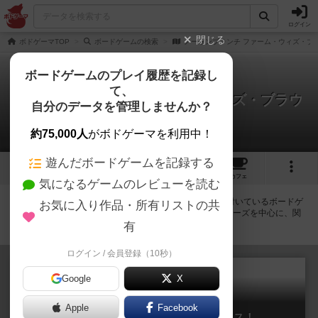
ログイン
閉じる
ボドゲーマTOP
ボードゲームの検索
ノーザンブランチ ファーム・ウィズ・ブ
ボードゲームのプレイ履歴を記録し
て、
ノーザンブランチ ファーム・ウィズ・ブラウ
自分のデータを管理しませんか？
ニーズ
拡張/関連作品 1件
約75,000人
がボドゲーマを利用中！
遊んだボードゲームを記録する
6
1
3
19
トップ
画像
動画
レビュー
カフェ
気になるゲームのレビューを読む
ノーザンブランチ ファーム・ウィズ・ブラウニーズに紐付いているボードゲ
お気に入り作品・所有リストの共
ーム一覧です。拡張版・続編・リメイク版などの同じシリーズを中心に、関
連性の強い作品をまとめています。
有
ログイン / 会員登録（10秒）
Google
X
Apple
Facebook
ノーザンブランチ：フェストボックス！