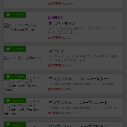
約6時間前
by jurong
レビュー
画像付き
オラパ・マイン
お気に入りのplayte製です。オラパスペースから
やり、気に入りました...
約6時間前
by くみ
レビュー
マーリン
４人プレイ。インスト1時間プレイ2時間半。結構
ダイス運と手札のカード運...
約7時間前
by oliber
レビュー
アンブッシュ！：シルバースター
1987年にVictory Gamesが出版した『Silver Sta...
約7時間前
by Chaco
レビュー
アンブッシュ！：パープルハート
1985年にVictory Gamesが出版した『Purple Hea...
約7時間前
by Chaco
レビュー
アンブッシュ！：ムーブアウト！