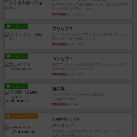
火牛を引き連れて敵を殲滅させる。縦か斜めで前2
列まで攻撃できるが、自分...
約5時間前
by うらまこ
レビュー
フリップ７
カードをめくるかパスをするかを決めてパスした
時のカード数字が得点になる...
約5時間前
by mob567
レビュー
コンセプト
親のプレイヤーがお題を決めて限られたヒントの
中から他のプレイヤーに当て...
約6時間前
by mob567
レビュー
海兵隊
1988年にVictory Gamesが出版した
『Leathernec...
約6時間前
by Chaco
ルール/インスト
画像付き
充実
パーミッド
おばあちゃんは猫が大好きです!しかし、あまりに
も多くの猫を飼っているた...