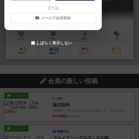
NORTHERN BRANCH: Fest BOX!
または
メールで会員登録
2～4人
30分
12歳～
0件
しばらく表示しない
7
18
4
71
興味あり
経験あり
お気に入り
持ってる
会員の新しい投稿
レビュー
充実
南北戦争
1983年にVictory Gamesが出版した『The Civil ...
約3時間前
by Chaco
レビュー
画像付き
ファイアー・ブルズ / 火牛陣