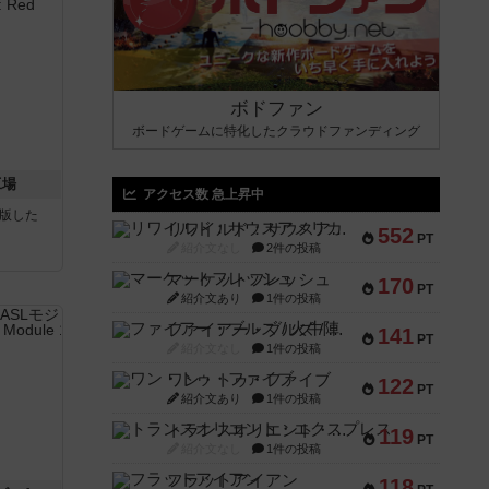
ボドファン
ボードゲームに特化したクラウドファンディング
工場
アクセス数 急上昇中
が出版した
リワイルド：サウスアメリカ
552
PT
紹介文なし
2件の投稿
マーケットフレッシュ
170
PT
紹介文あり
1件の投稿
ファイアー・ブルズ / 火牛陣
141
PT
紹介文なし
1件の投稿
ワン・トゥ・ファイブ
122
PT
紹介文あり
1件の投稿
トランスオリエント・エクスプレス
119
PT
紹介文なし
1件の投稿
フラットアイアン
118