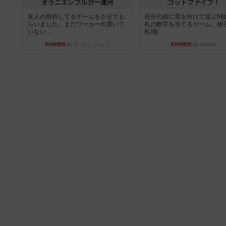
オラニエンブルガー運河
ゴットファイブ！
友人の所持してるゲームをさせても
自分の前に背を向けて並ぶ5
らいました。まだワーカーの置いて
札の数字を当てるゲーム。相
いない...
札/場...
約4時間前
by おっちょこちょい
約5時間前
by daisdice