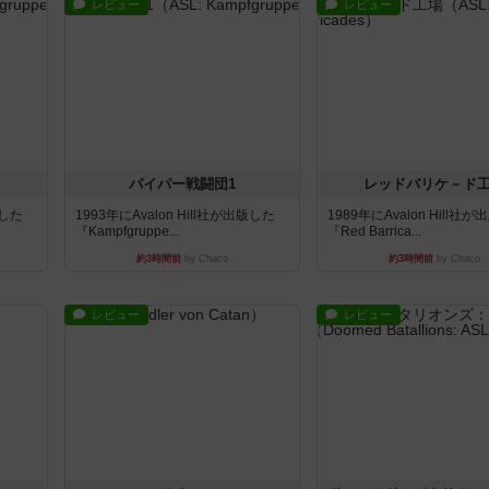
レビュー
レビュー
パイパー戦闘団1
レッドバリケ－ド
版した
1993年にAvalon Hill社が出版した
1989年にAvalon Hill社
『Kampfgruppe...
『Red Barrica...
約3時間前
by Chaco
約3時間前
by Chaco
レビュー
レビュー