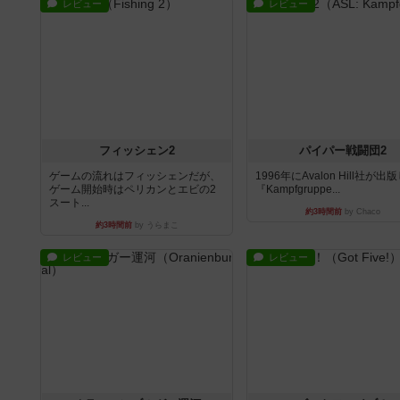
レビュー
レビュー
フィッシェン2
パイパー戦闘団2
ゲームの流れはフィッシェンだが、
1996年にAvalon Hill社が出
ゲーム開始時はペリカンとエビの2
『Kampfgruppe...
スート...
約3時間前
by Chaco
約3時間前
by うらまこ
レビュー
レビュー