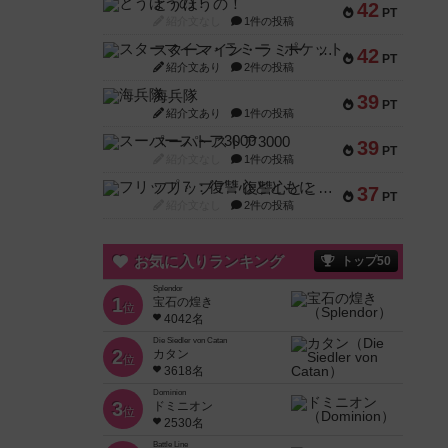
とうほうの！
42
PT
紹介文なし
1件の投稿
スターマイン・ラミー ポケット
42
PT
紹介文あり
2件の投稿
海兵隊
39
PT
紹介文あり
1件の投稿
スーパーストア3000
39
PT
紹介文なし
1件の投稿
フリップ７：復讐心とともに
37
PT
紹介文なし
2件の投稿
お気に入りランキング
トップ50
Splendor
1
宝石の煌き
位
4042名
Die Siedler von Catan
2
カタン
位
3618名
Dominion
3
ドミニオン
位
2530名
Battle Line