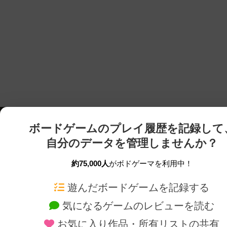
ボードゲームのプレイ履歴を記録して
自分のデータを管理しませんか？
約75,000人
がボドゲーマを利用中！
ボドゲーマTOP
ボードゲーム通販
遊んだボードゲームを記録する
気になるゲームのレビューを読む
ボードゲームを検索する
新作・再入荷情報
お気に入り作品・所有リストの共有
ボードゲームの新着レビュー
定番ボードゲームの通販