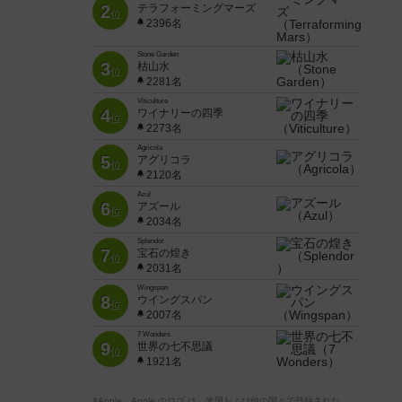
2
テラフォーミングマーズ
位
2396名
Stone Garden
3
枯山水
位
2281名
Viticulture
4
ワイナリーの四季
位
2273名
Agricola
5
アグリコラ
位
2120名
Azul
6
アズール
位
2034名
Splendor
7
宝石の煌き
位
2031名
Wingspan
8
ウイングスパン
位
2007名
7 Wonders
9
世界の七不思議
位
1921名
※Apple、Apple のロゴ は、米国および他の国々で登録された