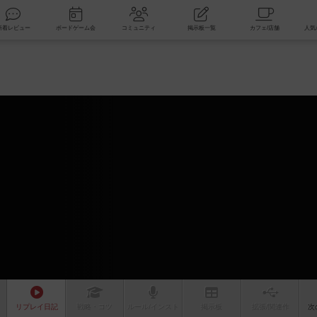
索
新着レビュー
ボードゲーム会
コミュニティ
掲示板一覧
リプレイ
日記
戦略
・コツ
ルール
/インスト
掲示板
拡張/関連
作
次