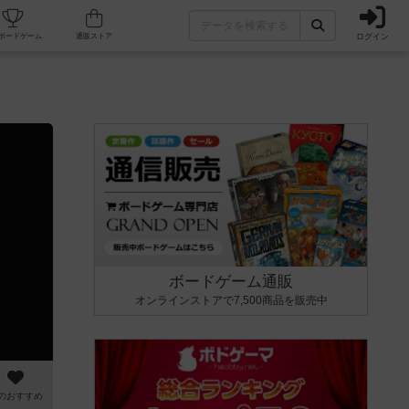
ログイン
カフェ/店舗
人気ボードゲーム
通販ストア
ボードゲーム通販
オンラインストアで7,500商品を販売中
のおすすめ