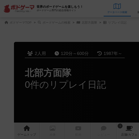
世界のボードゲームを楽しもう！
ボードゲーム専門の総合情報サイト
データベース
検
ボドゲーマTOP
ボードゲームの検索
北部方面隊
リプレイ日記
2人用
120分～600分
1987年～
北部方面隊
0件のリプレイ日記
1
ゲーム
トップ
画像
動画
レビュー
店舗/
カフェ