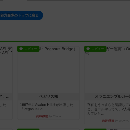
北部方面隊のトップに戻る
レビュー
レビュー
ストリート・オブ・ファイア：ASLデラックスモジュール1
ペガサス橋
オラニエンブルガー
版した
1997年にAvalon Hill社が出版した
存在をうっすらと認識して
『Pegasus Bri...
ど、セールやってて、2人
カプレと...
約2時間前
by Chaco
約2時間前
by みいやん