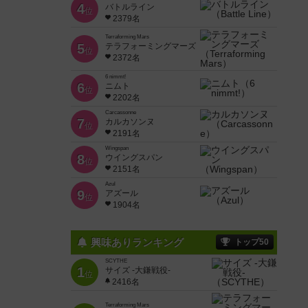
4
バトルライン
位
2379名
Terraforming Mars
5
テラフォーミングマーズ
位
2372名
6 nimmt!
6
ニムト
位
2202名
Carcassonne
7
カルカソンヌ
位
2191名
Wingspan
8
ウイングスパン
位
2151名
Azul
9
アズール
位
1904名
興味ありランキング
トップ50
SCYTHE
1
サイズ -大鎌戦役-
位
2416名
Terraforming Mars