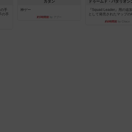
カタン
枚の手
神ゲー
『Squad Leader』用の
手の手
として発売されたマップの#9.
約5時間前
by アプー
約6時間前
by Chaco