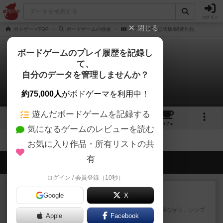
ログイン
閉じる
ボドゲーマTOP
ボードゲームの検索
ノア
拡張版/関連作品
ボードゲームのプレイ履歴を記録し
て、
ノア
自分のデータを管理しませんか？
拡張/関連作品 0件
約75,000人
がボドゲーマを利用中！
遊んだボードゲームを記録する
2
2
トップ
画像
動画
レビュー
カフェ
気になるゲームのレビューを読む
お気に入り作品・所有リストの共
有
会員の新しい投稿
ログイン / 会員登録（10秒）
レビュー
充実
Google
X
花火
ずっと前のドイツ年間ゲーム大賞ながら、シンプ
Apple
Facebook
ルで簡単な小ゲームで今でも...