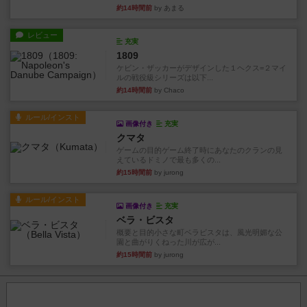
約14時間前
by あまる
レビュー
充実
1809
ケビン・ザッカーがデザインした１ヘクス=２マイ
ルの戦役級シリーズは以下...
約14時間前
by Chaco
ルール/インスト
画像付き
充実
クマタ
ゲームの目的ゲーム終了時にあなたのクランの見
えているドミノで最も多くの...
約15時間前
by jurong
ルール/インスト
画像付き
充実
ベラ・ビスタ
概要と目的小さな町ベラビスタは、風光明媚な公
園と曲がりくねった川が広が...
約15時間前
by jurong