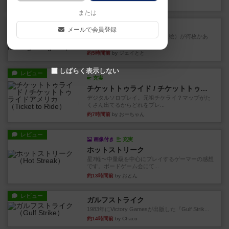
約3時間前
by tamio
または
レビュー
無限まちがいさがし
メールで会員登録
6つの場面カード（表、裏で違う絵）が何枚かあ
り、そのうち3つ選んで、同...
約5時間前
by ジェイとと
しばらく表示しない
レビュー
充実
チケットトゥライド / チケットトゥライドアメリカ
デジタルソロプレイ。元祖チケライ？マップがた
くさん出てるからどれをプレ...
約7時間前
by おーちゃん
レビュー
画像付き
充実
ホットストリーク
星7軽〜中量級を中心にプレイするゲーマーの感想
です。ボードゲーム会にて...
約13時間前
by おとん
レビュー
ガルフストライク
1983年にVictory Gamesが出版した『Gulf Strik...
約14時間前
by Chaco