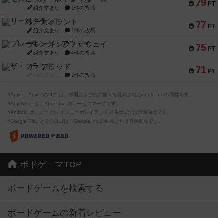
79
PT
紹介文あり
1件の投稿
リー対グラント
77
PT
紹介文あり
1件の投稿
ブレーキング・アウェイ
75
PT
紹介文あり
4件の投稿
ザ・フラッド
71
PT
紹介文なし
1件の投稿
※Apple、Apple のロゴ は、米国および他の国々で登録されたApple Inc.の商標です。
※App Store は、Apple Inc.のサービスマークです。
※Android は、グーグル インコーポレイテッドの商標または登録商標です。
※Google Play とそのロゴは、Google Inc.の商標または登録商標です。
ボドゲーマTOP
ボードゲームを検索する
ボードゲームの新着レビュー