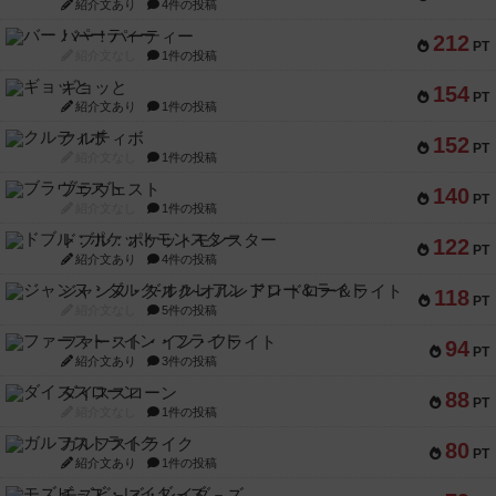
紹介文あり
4件の投稿
バー！パーティー
212
PT
紹介文なし
1件の投稿
ギョッと
154
PT
紹介文あり
1件の投稿
クルティボ
152
PT
紹介文なし
1件の投稿
ブラヴェスト
140
PT
紹介文なし
1件の投稿
ドブル：ポケットモンスター
122
PT
紹介文あり
4件の投稿
ジャンヌ・ダルク-オルレアン ドロー＆ライト
118
PT
紹介文なし
5件の投稿
ファースト・イン・フライト
94
PT
紹介文あり
3件の投稿
ダイススローン
88
PT
紹介文なし
1件の投稿
ガルフストライク
80
PT
紹介文あり
1件の投稿
モズビ－ズ・レイダ－ズ