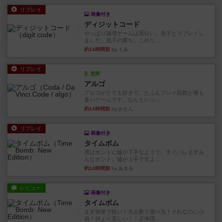
リプレイ
画像付き
ディジットコード
やっぱり論理ゲームは面白い。息子とリプレイし
ました。息子の勝ち。これリ...
約14時間前
by くみ
リプレイ
充実
アルゴ
アルゴがとても好きで、たぶんプレイ回数が最も
多いゲームです。なんといっ...
約14時間前
by おとん
リプレイ
画像付き
タイムボム
僕はホントに嘘が下手なようで、すぐバレますみ
んなホント、嘘が上手ですよ...
約14時間前
by あまる
レビュー
画像付き
タイムボム
まず簡単で軽い！大人数で遊べる！それなのに小
箱！何より楽しい！！正体隠...