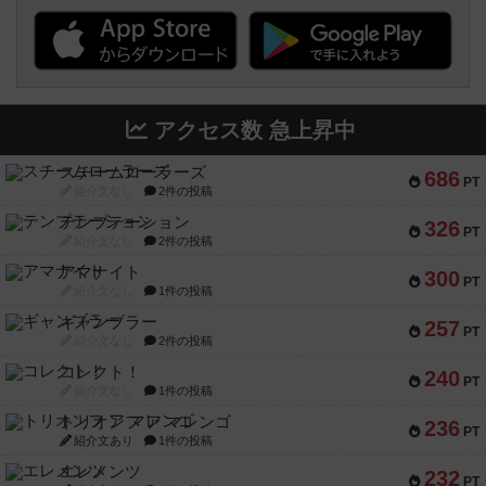
アクセス数 急上昇中
スチームローラーズ
686
PT
紹介文なし
2件の投稿
テンプテーション
326
PT
紹介文なし
2件の投稿
アマナイト
300
PT
紹介文なし
1件の投稿
ギャンブラー
257
PT
紹介文なし
2件の投稿
コレクト！
240
PT
紹介文なし
1件の投稿
トリオンフ ア マレンゴ
236
PT
紹介文あり
1件の投稿
エレメンツ
232
PT