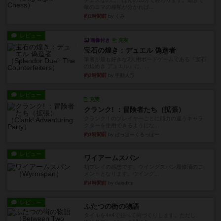
チェスなのに、ほんの10分で終わります。動きで
敵のコマの種類が分かれば...
約1時間前
by くみ
レビュー
画像付き
充実
宝石の煌き：デュエル 偽造者
筆者が最も好きな2人用ボードゲームである『宝石
の煌めき デュエル』に、...
約2時間前
by 手動人形
レビュー
充実
クランク! ：冒険者たち（拡張）
クランク！のプレイヤーごとに能力の違うキャラ
クターを使用できるようにな...
約3時間前
by ぽっぽーくるっぽー
レビュー
ワイアームスパン
初プレイの感想です。ウイングスパン履修済のコ
メントとなります。ウイング...
約4時間前
by daisdice
レビュー
ふたつの街の物語
タイルを4×4で並べて街づくりします。ただし、