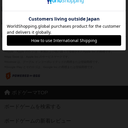
紹介文あり
12件の投稿
海兵隊
45
PT
紹介文あり
1件の投稿
Bitter End ブタペスト救出作戦
45
PT
紹介文なし
1件の投稿
ドコジャン
42
PT
紹介文あり
10件の投稿
※Apple、Apple のロゴ は、米国および他の国々で登録されたApple Inc.の商標です。
※App Store は、Apple Inc.のサービスマークです。
※Android は、グーグル インコーポレイテッドの商標または登録商標です。
※Google Play とそのロゴは、Google Inc.の商標または登録商標です。
ボドゲーマTOP
ボードゲームを検索する
ボードゲームの新着レビュー