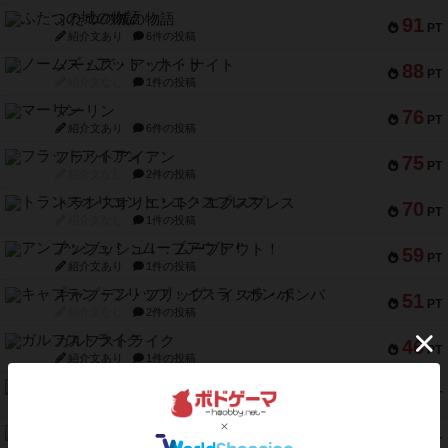
ふたつの城の物語
91
PT
紹介文あり
6件の投稿
ノームズ・アット・ナイト
88
PT
紹介文なし
1件の投稿
マーリン
76
PT
紹介文あり
6件の投稿
フラットアイアン
75
PT
紹介文なし
2件の投稿
トランスオリエント・エクスプレス
70
PT
紹介文なし
1件の投稿
アンブッシュ！：ムーブアウト！
59
PT
紹介文あり
1件の投稿
キャプテン・フリップ：イスラ・ボンバ
51
PT
紹介文なし
2件の投稿
ガルフストライク
46
PT
紹介文あり
1件の投稿
エコーズ・オブ・タイム
45
PT
紹介文なし
8件の投稿
スカルキング
45
PT