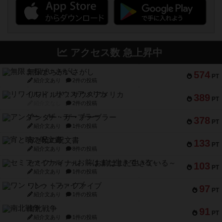
アクセス数 急上昇中
無限まちがいさがし
574
PT
紹介文あり
2件の投稿
リワイルド：サウスアメリカ
389
PT
紹介文なし
2件の投稿
アンダー・ザ・テーブラー
378
PT
紹介文あり
1件の投稿
宵と暁の呪文書
133
PT
紹介文あり
8件の投稿
セミファイナル ～お前はまだ生きている～
103
PT
紹介文あり
1件の投稿
ワン・トゥ・ファイブ
97
PT
紹介文あり
1件の投稿
南北戦争
91
PT
紹介文あり
1件の投稿