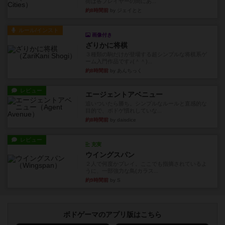
街は各プレイヤーの間にあ...
約8時間前
by ジェイとと
ルール/インスト
画像付き
ざりかに将棋
３種類の駒だけが登場する超シンプルな将棋系ゲ
ーム入門作品です♪(＾＾)...
約8時間前
by あんちっく
レビュー
エージェントアベニュー
追いついたら勝ち。シンプルなルールと直感的な
目的で、ボドゲ慣れしていな...
約8時間前
by daisdice
レビュー
充実
ウイングスパン
２人で何度かプレイ。ここでも指摘されているよ
うに、一部強力な鳥(カラス...
約9時間前
by S
ボドゲーマのアプリ版はこちら