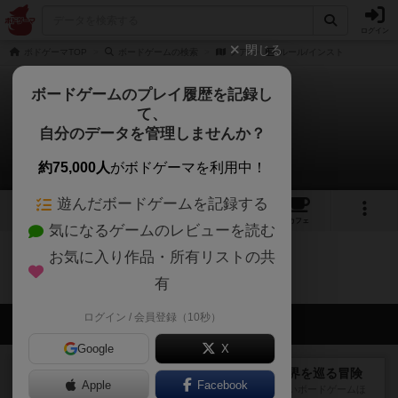
ログイン
閉じる
ボドゲーマTOP
ボードゲームの検索
ノア
ルール/インスト
ボードゲームのプレイ履歴を記録し
て、
ノア
自分のデータを管理しませんか？
0件のルール/インスト
約75,000人
がボドゲーマを利用中！
遊んだボードゲームを記録する
2
2
トップ
画像
動画
レビュー
カフェ
気になるゲームのレビューを読む
お気に入り作品・所有リストの共
ノアのトップに戻る
有
ログイン / 会員登録（10秒）
会員の新しい投稿
Google
X
レビュー
エクスペディション：世界を巡る冒険
Apple
Facebook
クラマー氏の不朽の名作。新しいボードゲームほ