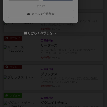
どおもしろいはず？いいえ。...
29分前
by 田中昌平
または
メールで会員登録
レビュー
スライプ
メインコマ一つサブコマ四つでそれぞれプレイし
ます。動かし方はコマか壁に...
約1時間前
by くみ
しばらく表示しない
リプレイ
画像付き
リーダーズ
久しぶりに取り出してプレイ。詰めきれなかっ
た…であっさり追い込まれて負...
約1時間前
by くみ
リプレイ
画像付き
ブリックス
久しぶりに取り出してプレイ。記号担当と色担当
に分かれてプレイ。あかんか...
約1時間前
by くみ
レビュー
画像付き
ダグエイトチェス