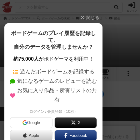
ログイン
閉じる
ボドゲーマTOP
ボードゲームの検索
マメじゃないよ
動画
ボードゲームのプレイ履歴を記録し
て、
マメじゃないよ
自分のデータを管理しませんか？
0件の動画
約75,000人
がボドゲーマを利用中！
遊んだボードゲームを記録する
5
3
9
トップ
画像
動画
レビュー
カフェ
気になるゲームのレビューを読む
お気に入り作品・所有リストの共
マメじゃないよのトップに戻る
有
ログイン / 会員登録（10秒）
会員の新しい投稿
Google
X
レビュー
プティル
Apple
Facebook
「時として、子犬や子猫の為に雷の近くに行く勇