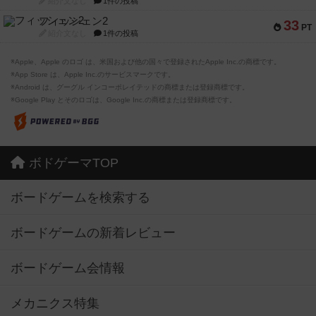
紹介文なし
1件の投稿
フィッシェン2
33
PT
紹介文なし
1件の投稿
※Apple、Apple のロゴ は、米国および他の国々で登録されたApple Inc.の商標です。
※App Store は、Apple Inc.のサービスマークです。
※Android は、グーグル インコーポレイテッドの商標または登録商標です。
※Google Play とそのロゴは、Google Inc.の商標または登録商標です。
ボドゲーマTOP
ボードゲームを検索する
ボードゲームの新着レビュー
ボードゲーム会情報
メカニクス特集