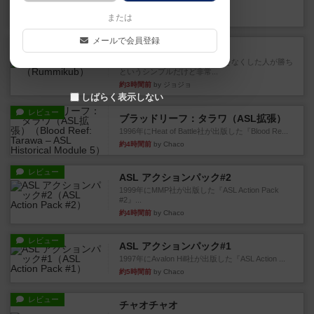
気も必要である」4人でプレ...
5分前
by kurotan13
または
メールで会員登録
レビュー
ラミィキューブ
数字の牌を出して1番早く手札をなくした人が勝ち
というシンプルだけど非常...
約3時間前
by ジョジョ
しばらく表示しない
レビュー
ブラッドリーフ：タラワ（ASL拡張）
1996年にHeat of Battle社が出版した『Blood Re...
約4時間前
by Chaco
レビュー
ASL アクションパック#2
1999年にMMP社が出版した『ASL Action Pack
#2』...
約4時間前
by Chaco
レビュー
ASL アクションパック#1
1997年にAvalon Hill社が出版した『ASL Action ...
約5時間前
by Chaco
レビュー
チャオチャオ