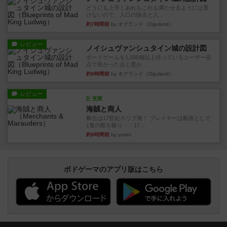
どうにも上手くあれもこれも満たせるようには置
けないので、入口の除去と入...
約7時間前
by オグランド（Oguland）
レビュー
ノイシュヴァンシュタイン城の設計図
ボードゲームを1,000個以上持っているユーザー視
点で良かった点と悪か...
約8時間前
by オグランド（Oguland）
レビュー
充実
海賊と商人
舞台は17世紀カリブ海！ プレイヤーは船長として
1隻の船を駆り・・17...
約8時間前
by yuishi
ボドゲーマのアプリ版はこちら