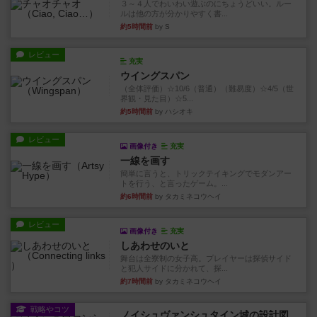
３～４人でわいわい遊ぶのにちょうどいい。ルー
ルは他の方が分かりやすく書...
約5時間前
by S
レビュー
充実
ウイングスパン
（全体評価）☆10/6（普通）（難易度）☆4/5（世
界観・見た目）☆5...
約5時間前
by ハシオキ
レビュー
画像付き
充実
一線を画す
簡単に言うと、トリックテイキングでモダンアー
トを行う、と言ったゲーム。...
約6時間前
by タカミネコウヘイ
レビュー
画像付き
充実
しあわせのいと
舞台は全寮制の女子高。プレイヤーは探偵サイド
と犯人サイドに分かれて、探...
約7時間前
by タカミネコウヘイ
戦略やコツ
ノイシュヴァンシュタイン城の設計図