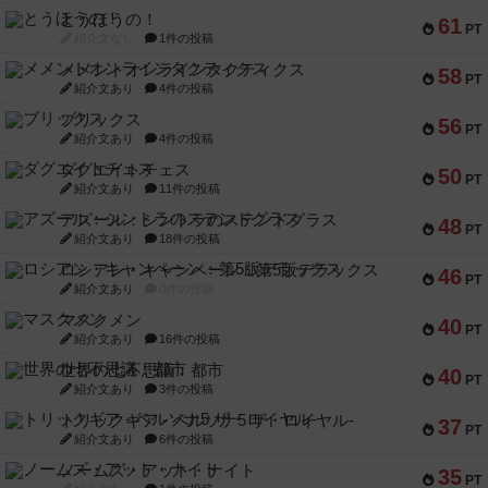
とうほうの！
61
PT
紹介文なし
1件の投稿
メメントオンラインタクティクス
58
PT
紹介文あり
4件の投稿
ブリックス
56
PT
紹介文あり
4件の投稿
ダグエイトチェス
50
PT
紹介文あり
11件の投稿
アズール：シントラのステンドグラス
48
PT
紹介文あり
18件の投稿
ロシアン・キャンペーン：第5版デラックス
46
PT
紹介文あり
0件の投稿
マスクメン
40
PT
紹介文あり
16件の投稿
世界の七不思議：都市
40
PT
紹介文あり
3件の投稿
トリックギア - ペルソナ5 ザ・ロイヤル-
37
PT
紹介文あり
6件の投稿
ノームズ・アット・ナイト
35
PT