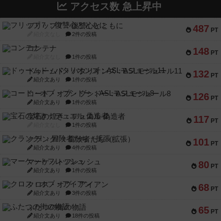
アクセス数 急上昇中
フリップ７：復讐心とともに
487
PT
紹介文なし
2件の投稿
コンテナ
148
PT
紹介文なし
1件の投稿
ドゥームド・バタリオンズ：ASLモジュール11
132
PT
紹介文あり
1件の投稿
コード・オブ・ブシドー：ASLモジュール8
126
PT
紹介文あり
1件の投稿
宝石の煌き：デュエル 偽造者
117
PT
紹介文なし
1件の投稿
クランク! ：冒険者たち（拡張）
101
PT
紹介文あり
4件の投稿
マーケットフレッシュ
80
PT
紹介文あり
1件の投稿
クロス・オブ・アイアン
68
PT
紹介文あり
3件の投稿
ふたつの街の物語
65
PT
紹介文あり
18件の投稿