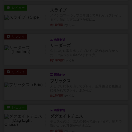
レビュー
スライプ
メインコマ一つサブコマ四つでそれぞれプレイし
ます。動かし方はコマか壁に...
約1時間前
by くみ
リプレイ
画像付き
リーダーズ
久しぶりに取り出してプレイ。詰めきれなかっ
た…であっさり追い込まれて負...
約1時間前
by くみ
リプレイ
画像付き
ブリックス
久しぶりに取り出してプレイ。記号担当と色担当
に分かれてプレイ。あかんか...
約1時間前
by くみ
レビュー
画像付き
ダグエイトチェス
チェスなのに、ほんの10分で終わります。動きで
敵のコマの種類が分かれば...
約1時間前
by くみ