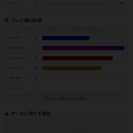
0
0%
1点の人
プレイ感の評価
トグルスイッチを押すとプレイ感（
※
）の投票ができます
4
運・確率
7
戦略・判断力
6
交渉・立ち回り
5
心理戦・ブラフ
0
攻防・戦闘
0
アート・外見
似たプレイ感のゲームを探す→
データに関する報告