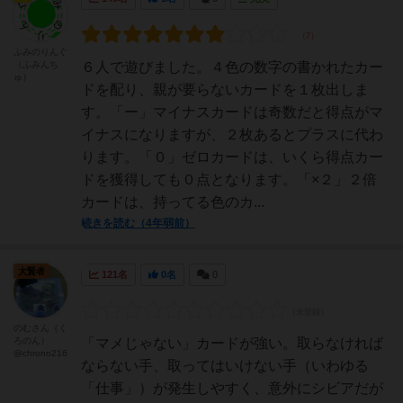
ふみのりんぐ
（ふみんち
６人で遊びました。４色の数字の書かれたカー
ゅ）
ドを配り、親が要らないカードを１枚出しま
す。「ー」マイナスカードは奇数だと得点がマ
イナスになりますが、２枚あるとプラスに代わ
ります。「０」ゼロカードは、いくら得点カー
ドを獲得しても０点となります。「×２」２倍
カードは、持ってる色のカ...
続きを読む（4年弱前）
大賢者
121名
0名
0
のむさん（く
ろのん）
「マメじゃない」カードが強い。取らなければ
@chrono216
ならない手、取ってはいけない手（いわゆる
「仕事」）が発生しやすく、意外にシビアだが