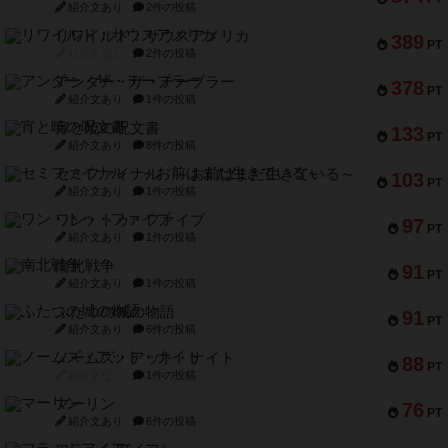
紹介文あり
2件の投稿
リワイルド：サウスアメリカ
389
PT
紹介文なし
2件の投稿
アンダー・ザ・テーブラー
378
PT
紹介文あり
1件の投稿
宵と暁の呪文書
133
PT
紹介文あり
8件の投稿
セミファイナル ～お前はまだ生きている～
103
PT
紹介文あり
1件の投稿
ワン・トゥ・ファイブ
97
PT
紹介文あり
1件の投稿
南北戦争
91
PT
紹介文あり
1件の投稿
ふたつの城の物語
91
PT
紹介文あり
6件の投稿
ノームズ・アット・ナイト
88
PT
紹介文なし
1件の投稿
マーリン
76
PT
紹介文あり
6件の投稿