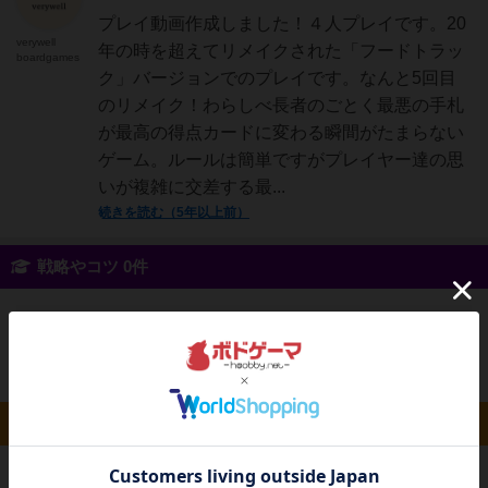
プレイ動画作成しました！４人プレイです。20
verywell
年の時を超えてリメイクされた「フードトラッ
boardgames
ク」バージョンでのプレイです。なんと5回目
のリメイク！わらしべ長者のごとく最悪の手札
が最高の得点カードに変わる瞬間がたまらない
ゲーム。ルールは簡単ですがプレイヤー達の思
いが複雑に交差する最...
続きを読む（5年以上前）
戦略やコツ 0件
投稿を募集しています
ルール/インスト 0件