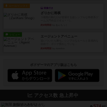
ルール/インスト
画像付き
ざりかに将棋
３種類の駒だけが登場する超シンプルな将棋系ゲ
ーム入門作品です♪(＾＾)...
約8時間前
by あんちっく
レビュー
エージェントアベニュー
追いついたら勝ち。シンプルなルールと直感的な
目的で、ボドゲ慣れしていな...
約8時間前
by daisdice
ボドゲーマのアプリ版はこちら
アクセス数 急上昇中
無限まちがいさがし
574
PT