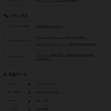
カードゲーム（Card Game）
その他のコンセプト
メカニクス
交換/貿易（Trading）
プレイヤー間の関係/状態
セットコレクション（Set Collection）
得点や資源等の獲得ルール
ハンドマネージメント（Hand Management）
アクション事前決定（Simultaneous Action
行動に関する仕組み
Selection）
作品データ
マメじゃないよ
タイトル
Nicht die Bohne!
原題・英題表記
3人～6人
参加人数
45分前後
プレイ時間