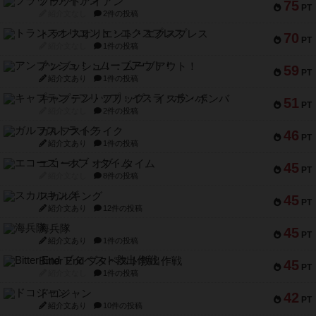
フラットアイアン
75
PT
紹介文なし
2件の投稿
トランスオリエント・エクスプレス
70
PT
紹介文なし
1件の投稿
アンブッシュ！：ムーブアウト！
59
PT
紹介文あり
1件の投稿
キャプテン・フリップ：イスラ・ボンバ
51
PT
紹介文なし
2件の投稿
ガルフストライク
46
PT
紹介文あり
1件の投稿
エコーズ・オブ・タイム
45
PT
紹介文なし
8件の投稿
スカルキング
45
PT
紹介文あり
12件の投稿
海兵隊
45
PT
紹介文あり
1件の投稿
Bitter End ブタペスト救出作戦
45
PT
紹介文なし
1件の投稿
ドコジャン
42
PT
紹介文あり
10件の投稿