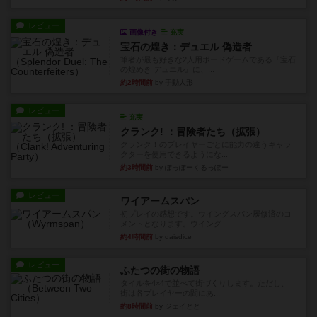
レビュー
画像付き
充実
宝石の煌き：デュエル 偽造者
筆者が最も好きな2人用ボードゲームである『宝石
の煌めき デュエル』に、...
約2時間前
by 手動人形
レビュー
充実
クランク! ：冒険者たち（拡張）
クランク！のプレイヤーごとに能力の違うキャラ
クターを使用できるようにな...
約3時間前
by ぽっぽーくるっぽー
レビュー
ワイアームスパン
初プレイの感想です。ウイングスパン履修済のコ
メントとなります。ウイング...
約4時間前
by daisdice
レビュー
ふたつの街の物語
タイルを4×4で並べて街づくりします。ただし、
街は各プレイヤーの間にあ...
約8時間前
by ジェイとと