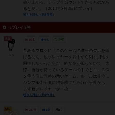
盛り上がる。チップ等カウントできるものがあ
ると良い。（2013年2月3日にプレイ）
続きを読む（約9年前）
リプレイ 2件
勇者
86名
0名
充実
昔あるブログに「このゲームの唯一の欠点を挙
みね
げるなら、他プレイヤーを背中から刺す刃物を
同梱しなかった事だ」的な事が載っていて、実
際、自分が持っているゲームの中でも１、２位
を争う位に性格の悪いゲーム。ルールは非常に
シンプル①全員に均等枚に配られた手札から、
まず親プレイヤーが１枚...
続きを読む（約1年前）
仙人
237名
1名
0