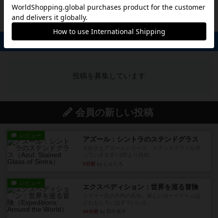
投稿を募集しています
掲示板 0件
投稿を募集しています
会員の新しい投稿
レビュー
アズール：シントラのステンドグラス
大好きなアズールシリーズ。ステンドグラスを作
っていきます✨1部より自由...
5分前
by しんたろ
レビュー
エクスペディション：世界を巡る冒険
クラマー氏の不朽の名作。新しいボードゲームほ
どおもしろいはず？いいえ。...
36分前
by 田中昌平