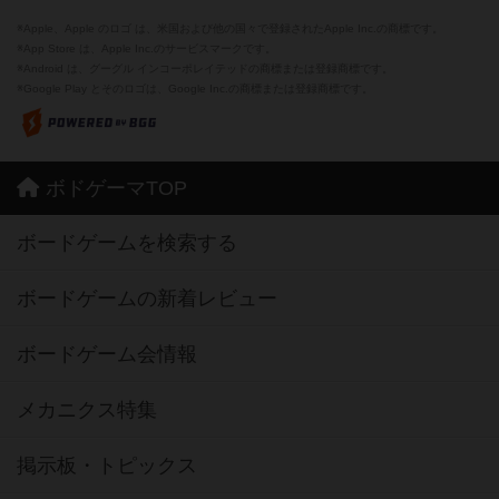
※Apple、Apple のロゴ は、米国および他の国々で登録されたApple Inc.の商標です。
※App Store は、Apple Inc.のサービスマークです。
※Android は、グーグル インコーポレイテッドの商標または登録商標です。
※Google Play とそのロゴは、Google Inc.の商標または登録商標です。
ボドゲーマTOP
ボードゲームを検索する
ボードゲームの新着レビュー
ボードゲーム会情報
メカニクス特集
掲示板・トピックス