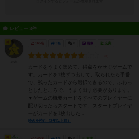
ログインするとフォームが表示されます
レビュー 3件
神
165名
3名
0
画像
充実
atckt
カードをうまく集めて、得点をかせぐゲームで
す。カードを1枚ずつ出して、取られたら手番
で、残ったカードから選択できるので、ふわっ
としたところで、うまく出す必要があります。
▼ゲームの概要カードをすべてのプレイヤーに
配り切ったらスタートです。スタートプレイヤ
ーがカードを1枚出した...
続きを読む（3年以上前）
神
140名
1名
0
充実