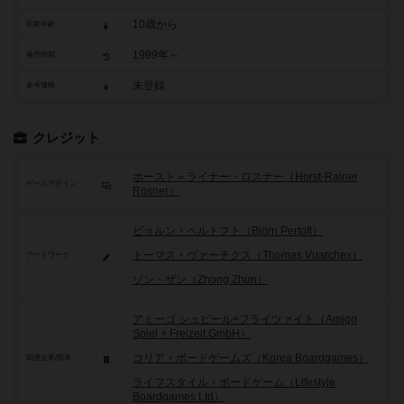
10歳から
対象年齢
1999年～
発売時期
未登録
参考価格
クレジット
ホースト＝ライナー・ロスナー（Horst-Rainer
ゲームデザイン
Rösner）
ビョルン・ペルトフト（Björn Pertoft）
トーマス・ヴァーチクス（Thomas Vuarchex）
アートワーク
ゾン・ザン（Zhong Zhun）
アミーゴ シュピール+フライツァイト（Amigo
Spiel + Freizeit GmbH）
コリア・ボードゲームズ（Korea Boardgames）
関連企業/団体
ライフスタイル・ボードゲーム（Lifestyle
Boardgames Ltd）