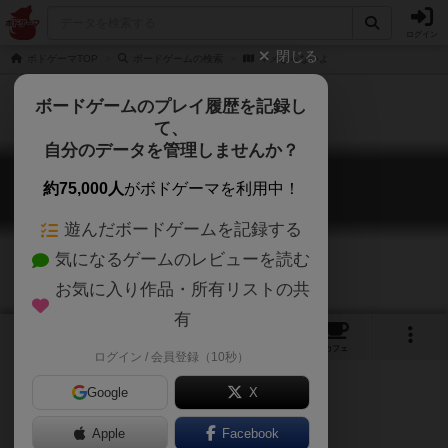
ログイン
閉じる
ボドゲーマTOP
ボードゲームの検索
マメじゃないよ
ボードゲームのプレイ履歴を記録し
て、
自分のデータを管理しませんか？
マメじゃないよ
約75,000人
がボドゲーマを利用中！
Nicht die Bohne!
遊んだボードゲームを記録する
気になるゲームのレビューを読む
お気に入り作品・所有リストの共
有
5
3
9
トップ
画像
動画
レビュー
カフェ
ログイン / 会員登録（10秒）
Google
X
Apple
Facebook