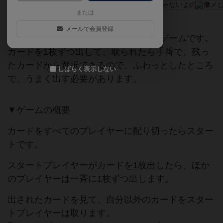
または
メールで会員登録
カードをうまく集めて、得点をかせぐゲームです。
カードを1枚ずつ出して、取られたら手番で、残っ
たカードから選択できるので、ふわっとしたところ
しばらく表示しない
で、うまく出す必要があります。
▼ゲームの概要
カードをすべてのプレイヤーに配り切ったらスター
トです。
スタートプレイヤーがカードを1枚出したら、ほか
のプレイヤーは一斉に1枚ずつ出します。
出されたカードを見て、自分以外のカードをスター
トプレイヤーは取ります。