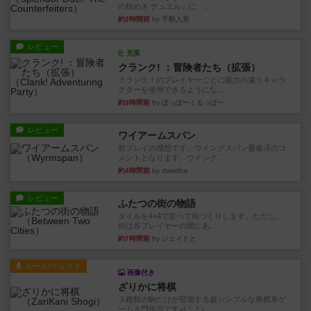
の煌めき デュエル』に、...
約2時間前
by 手動人形
レビュー
充実
クランク! ：冒険者たち（拡張）
クランク！のプレイヤーごとに能力の違うキャラ
クターを使用できるようにな...
約3時間前
by ぽっぽーくるっぽー
レビュー
ワイアームスパン
初プレイの感想です。ウイングスパン履修済のコ
メントとなります。ウイング...
約4時間前
by daisdice
レビュー
ふたつの街の物語
タイルを4×4で並べて街づくりします。ただし、
街は各プレイヤーの間にあ...
約7時間前
by ジェイとと
ルール/インスト
画像付き
ざりかに将棋
３種類の駒だけが登場する超シンプルな将棋系ゲ
ーム入門作品です♪(＾＾)...