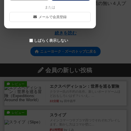
種類を絞り込むのが良さそうだ。（追加繁殖の無い４人プ
または
レイだと、また戦略も変わると思う）
メールで会員登録
みなりん
A氏
M氏
続きを読む
しばらく表示しない
ニューヨーク・ズーのトップに戻る
会員の新しい投稿
レビュー
エクスペディション：世界を巡る冒険
クラマー氏の不朽の名作。新しいボードゲームほ
どおもしろいはず？いいえ。...
22分前
by 田中昌平
レビュー
スライプ
メインコマ一つサブコマ四つでそれぞれプレイし
ます。動かし方はコマか壁に...
約1時間前
by くみ