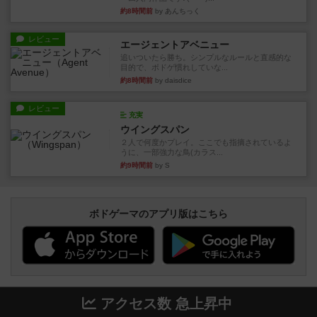
約8時間前
by あんちっく
レビュー
エージェントアベニュー
追いついたら勝ち。シンプルなルールと直感的な
目的で、ボドゲ慣れしていな...
約8時間前
by daisdice
レビュー
充実
ウイングスパン
２人で何度かプレイ。ここでも指摘されているよ
うに、一部強力な鳥(カラス...
約9時間前
by S
ボドゲーマのアプリ版はこちら
アクセス数 急上昇中