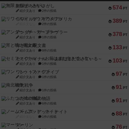
無限まちがいさがし
574
PT
紹介文あり
2件の投稿
リワイルド：サウスアメリカ
389
PT
紹介文なし
2件の投稿
アンダー・ザ・テーブラー
378
PT
紹介文あり
1件の投稿
宵と暁の呪文書
133
PT
紹介文あり
8件の投稿
セミファイナル ～お前はまだ生きている～
103
PT
紹介文あり
1件の投稿
ワン・トゥ・ファイブ
97
PT
紹介文あり
1件の投稿
南北戦争
91
PT
紹介文あり
1件の投稿
ふたつの城の物語
91
PT
紹介文あり
6件の投稿
ノームズ・アット・ナイト
88
PT
紹介文なし
1件の投稿
マーリン
76
PT