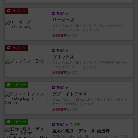
リプレイ
画像付き
リーダーズ
久しぶりに取り出してプレイ。詰めきれなかっ
た…であっさり追い込まれて負...
約1時間前
by くみ
リプレイ
画像付き
ブリックス
久しぶりに取り出してプレイ。記号担当と色担当
に分かれてプレイ。あかんか...
約1時間前
by くみ
レビュー
画像付き
ダグエイトチェス
チェスなのに、ほんの10分で終わります。動きで
敵のコマの種類が分かれば...
約1時間前
by くみ
レビュー
画像付き
充実
宝石の煌き：デュエル 偽造者
筆者が最も好きな2人用ボードゲームである『宝石