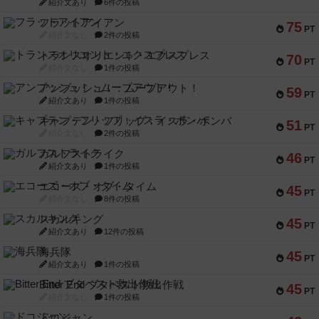
紹介文あり
6件の投稿
フラットアイアン
75
PT
紹介文なし
2件の投稿
トランスオリエント・エクスプレス
70
PT
紹介文なし
1件の投稿
アンブッシュ！：ムーブアウト！
59
PT
紹介文あり
1件の投稿
キャプテン・フリップ：イスラ・ボンバ
51
PT
紹介文なし
2件の投稿
ガルフストライク
46
PT
紹介文あり
1件の投稿
エコーズ・オブ・タイム
45
PT
紹介文なし
8件の投稿
スカルキング
45
PT
紹介文あり
12件の投稿
海兵隊
45
PT
紹介文あり
1件の投稿
Bitter End ブタペスト救出作戦
45
PT
紹介文なし
1件の投稿
ドコジャン