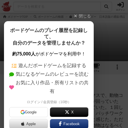
ログイン
閉じる
ボドゲーマTOP
ボードゲームの検索
ニューヨークズー 日本語版の通販/商品
ボードゲームのプレイ履歴を記録し
て、
ニューヨーク・ズー
自分のデータを管理しませんか？
1件のリプレイ日記
約75,000人
がボドゲーマを利用中！
遊んだボードゲームを記録する
11
2
15
55
トップ
画像
動画
レビュー
カフェ
気になるゲームのレビューを読む
投稿日：2021年05月08日 22時18分
お気に入り作品・所有リストの共
145
名に読まれています
有
１手番差くらいで勝利した。相手も残り１マスで、動物コ
マも後１個だったので、もし相手まで手番が回っていた
ログイン / 会員登録（10秒）
ら、繁殖もしくは動物コマを取られて負けていた。１回し
Google
X
かプレイしていないので何とも言えないが、パッチワーク
よりは大きいタイルを集めるのは大事かなと感じた。ただ
Apple
Facebook
し、大きいタイルだと繁殖まで遠いので、動物はなるべく