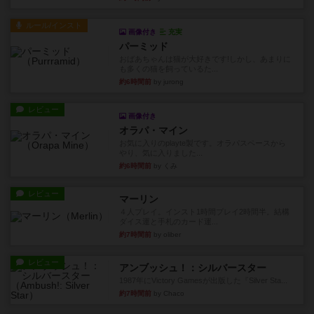
ルール/インスト
画像付き
充実
パーミッド
おばあちゃんは猫が大好きです!しかし、あまりに
も多くの猫を飼っているた...
約6時間前
by jurong
レビュー
画像付き
オラパ・マイン
お気に入りのplayte製です。オラパスペースから
やり、気に入りました...
約6時間前
by くみ
レビュー
マーリン
４人プレイ。インスト1時間プレイ2時間半。結構
ダイス運と手札のカード運...
約7時間前
by oliber
レビュー
アンブッシュ！：シルバースター
1987年にVictory Gamesが出版した『Silver Sta...
約7時間前
by Chaco