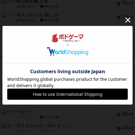
宵と暁の呪文書
75
PT
紹介文あり
8件の投稿
リスボン・トラム 28
73
PT
紹介文あり
9件の投稿
アマナイト
73
PT
紹介文なし
1件の投稿
ブラヴェスト
66
PT
紹介文なし
1件の投稿
スペクタキュラー
60
PT
紹介文なし
1件の投稿
スモールワールド
59
PT
紹介文あり
13件の投稿
ギャンブラー
58
PT
紹介文なし
2件の投稿
Bitter End ブタペスト救出作戦
52
PT
紹介文なし
1件の投稿
ラピード
46
PT
紹介文なし
1件の投稿
ザ・フラッフィー・ライト
44
PT
紹介文なし
0件の投稿