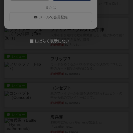
1983年にVictory Gamesが出版した『The Civil ...
または
約3時間前
by Chaco
メールで会員登録
レビュー
画像付き
ファイアー・ブルズ / 火牛陣
火牛を引き連れて敵を殲滅させる。縦か斜めで前2
列まで攻撃できるが、自分...
しばらく表示しない
約5時間前
by うらまこ
レビュー
フリップ７
カードをめくるかパスをするかを決めてパスした
時のカード数字が得点になる...
約5時間前
by mob567
レビュー
コンセプト
親のプレイヤーがお題を決めて限られたヒントの
中から他のプレイヤーに当て...
約6時間前
by mob567
レビュー
海兵隊
1988年にVictory Gamesが出版した
『Leathernec...
約6時間前
by Chaco