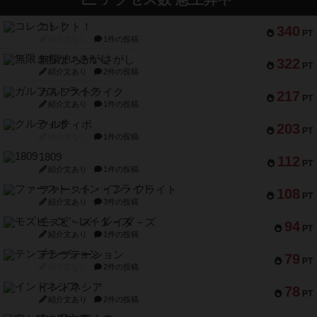
コレクト！
340
PT
紹介文なし
1件の投稿
無限まちがいさがし
322
PT
紹介文あり
2件の投稿
ガルフストライク
217
PT
紹介文あり
1件の投稿
クルティボ
203
PT
紹介文なし
1件の投稿
1809
112
PT
紹介文あり
1件の投稿
ファースト・イン・フライト
108
PT
紹介文あり
3件の投稿
モズビ－ズ・レイダ－ズ
94
PT
紹介文あり
1件の投稿
テンプテーション
79
PT
紹介文なし
2件の投稿
インドネシア
78
PT
紹介文あり
2件の投稿