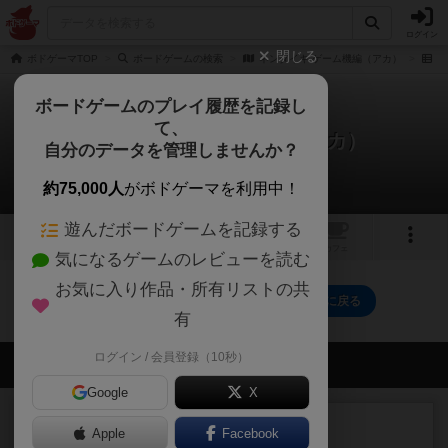
ログイン
閉じる
ボドゲーマTOP
ボードゲームの検索
ネンダイキ ゲーム機編（アカ）
レ
ボードゲームのプレイ履歴を記録し
て、
ネンダイキ ゲーム機編（アカ）
自分のデータを管理しませんか？
0件のレビュー
約75,000人
がボドゲーマを利用中！
遊んだボードゲームを記録する
1
トップ
画像
動画
レビュー
カフェ
気になるゲームのレビューを読む
お気に入り作品・所有リストの共
ネンダイキ ゲーム機編（アカ）のトップに戻る
有
ログイン / 会員登録（10秒）
会員の新しい投稿
Google
X
レビュー
充実
Apple
Facebook
南北戦争