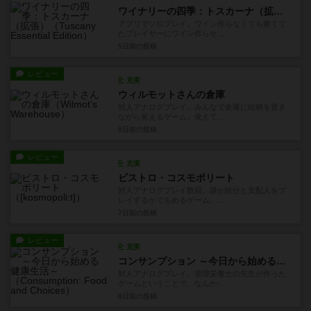
ワイナリーの四季：トスカーナ（拡張）
アプリでソロプレイ。ワイン作らなくても勝てて
たプレイヤーにワイン作らせ...
5日前
の投稿
レビュー
充実
ウィルモットさんの倉庫
対人アナログプレイ。みんなで倉庫に絵柄を置き
ながら覚えるゲーム。覚えて...
6日前
の投稿
レビュー
充実
ビストロ・コスモポリート
対人アナログプレイ数回。誰が給仕と支配人をプ
レイするかでもめるゲーム。...
7日前
の投稿
レビュー
充実
コンサンプション ～今日から始める健康生活～
対人アナログプレイ。管理栄養士の先生が作った
ゲームということで、なんか...
8日前
の投稿