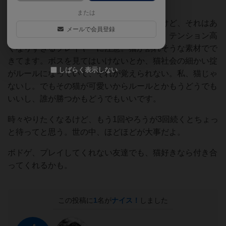
このプレイ感は再現できないと思う。
または
囲碁を打ってる気分になるかなーと思ったけど、それはあ
メールで会員登録
んまりなかった。猫の駒が可愛すぎるので、テンション高
くなりすぎるプレイヤーに注意。猫が割れそうな素材でで
きてます。ボスを見てはいけないとか、猫社会の細かい掟
しばらく表示しない
がルールになっていて、それが覚えられない。私、猫じゃ
ないし。でもその猫が可愛いからルールとかもうどうでも
いいし、誰が勝つかもどうでもいいです。
時々やりたくなるけど、もう1回やろうが3回続くとちょっ
と待ってと思う。世の中、ほどほどが大事だよ。
ボドゲ、プレイしてくれない友達でも、猫好きなら付き合
ってくれるかも。
この投稿に
1
名が
ナイス！
しました