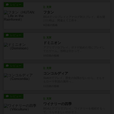
レビュー
充実
フタン
BGAでソロプレイとアナログ対人プレイ。箱を開
けた時は、間違えて工作キ...
9日前
の投稿
レビュー
充実
ドミニオン
アプリでソロプレイ。ボドゲ始めた頃にプレイし
てたゲーム。当時は分かって...
10日前
の投稿
レビュー
充実
コンコルディア
Switchでプレイ。歴史の知識がないから、そもそ
もローマ帝国の属州っ...
11日前
の投稿
レビュー
充実
ワイナリーの四季
BGAとアプリでプレイ。ワイナリーを相続するっ
て、うらやましいのかそう...