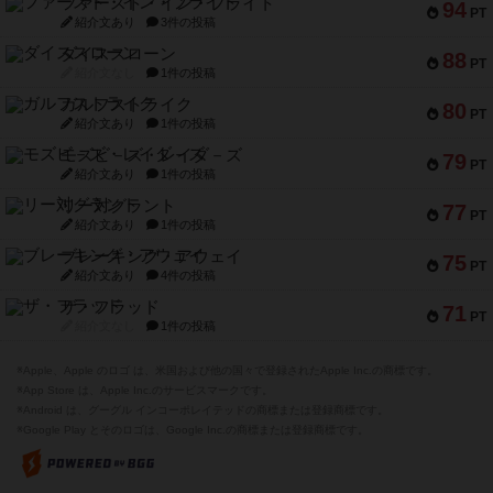
ファースト・イン・フライト
94
PT
紹介文あり
3件の投稿
ダイススローン
88
PT
紹介文なし
1件の投稿
ガルフストライク
80
PT
紹介文あり
1件の投稿
モズビ－ズ・レイダ－ズ
79
PT
紹介文あり
1件の投稿
リー対グラント
77
PT
紹介文あり
1件の投稿
ブレーキング・アウェイ
75
PT
紹介文あり
4件の投稿
ザ・フラッド
71
PT
紹介文なし
1件の投稿
※Apple、Apple のロゴ は、米国および他の国々で登録されたApple Inc.の商標です。
※App Store は、Apple Inc.のサービスマークです。
※Android は、グーグル インコーポレイテッドの商標または登録商標です。
※Google Play とそのロゴは、Google Inc.の商標または登録商標です。