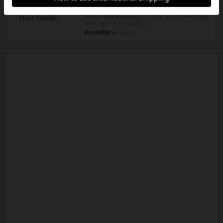
ホットストリーク
星7軽〜中量級を中心にプレイするゲーマーの感想
です。ボードゲーム会にて...
約23時間前
by おとん