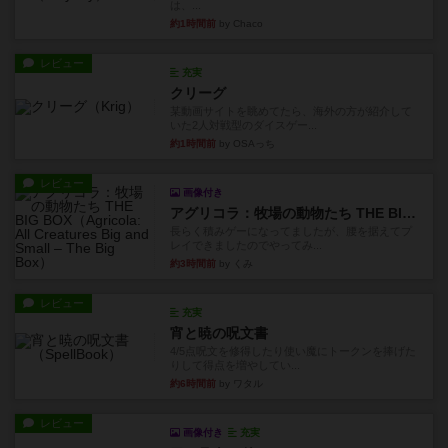
は、...
約1時間前
by Chaco
レビュー
充実
クリーグ
某動画サイトを眺めてたら、海外の方が紹介して
いた2人対戦型のダイスゲー...
約1時間前
by OSAっち
レビュー
画像付き
アグリコラ：牧場の動物たち THE BIG BOX
長らく積みゲーになってましたが、腰を据えてプ
レイできましたのでやってみ...
約3時間前
by くみ
レビュー
充実
宵と暁の呪文書
4/5点呪文を修得したり使い魔にトークンを捧げた
りして得点を増やしてい...
約6時間前
by ワタル
レビュー
画像付き
充実