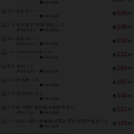
PT
紹介文なし
2件の投稿
コレクト！
240
PT
紹介文なし
1件の投稿
トリオンフ ア マレンゴ
236
PT
紹介文あり
1件の投稿
エレメンツ
232
PT
紹介文あり
4件の投稿
バー！パーティー
212
PT
紹介文なし
1件の投稿
ギョッと
154
PT
紹介文あり
1件の投稿
クルティボ
152
PT
紹介文なし
1件の投稿
ブラヴェスト
140
PT
紹介文なし
1件の投稿
ドブル：ポケットモンスター
122
PT
紹介文あり
4件の投稿
ジャンヌ・ダルク-オルレアン ドロー＆ライト
118
PT
紹介文なし
5件の投稿