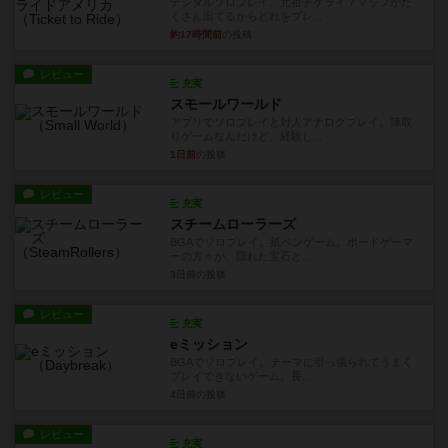
デジタルソロプレイ。元祖チケライ？マップがた
くさん出てるからどれをプレ...
約17時間前
の投稿
レビュー
充実
スモールワールド
アプリでソロプレイと対人アナログプレイ。陣取
りゲームなんだけど、経験し...
1日前
の投稿
レビュー
充実
スチームローラーズ
BGAでソロプレイ。紙ペンゲーム。ボードゲーマ
ーの方々が、隠れた宝石と...
3日前
の投稿
レビュー
充実
eミッション
BGAでソロプレイ。テーマに引っ張られてうまく
プレイできないゲーム。長...
4日前
の投稿
レビュー
充実