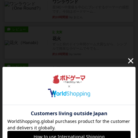
ワンラウンド
星5軽〜中量級を中心にプレイするゲーマーの感想
です。今回はボードゲーム...
約10時間前
by おとん
レビュー
充実
花火
ずっと前のドイツ年間ゲーム大賞ながら、シンプ
ルで簡単な小ゲームで今でも...
約13時間前
by tamio
レビュー
無限まちがいさがし
6つの場面カード（表、裏で違う絵）が何枚かあ
り、そのうち3つ選んで、同...
約15時間前
by ジェイとと
レビュー
充実
チケットトゥライド / チケットトゥライドアメリカ
デジタルソロプレイ。元祖チケライ？マップがた
くさん出てるからどれをプレ...
約17時間前
by おーちゃん
レビュー
画像付き
充実