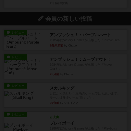
12日前
の投稿
会員の新しい投稿
レビュー
アンブッシュ！：パープルハート
1985年にVictory Gamesが出版した『Purple Hea...
1分未満前
by Chaco
レビュー
アンブッシュ！：ムーブアウト！
1984年にVictory Gamesが出版した『Move
Out！』...
25分前
by Chaco
レビュー
スカルキング
とにかく楽しい！最高のゲームではと思います。
ルールは多少ゲーム慣れした...
39分前
by ジェイとと
レビュー
充実
プレイボーイ
1986年にVictory Gamesが出版した『Playboy』