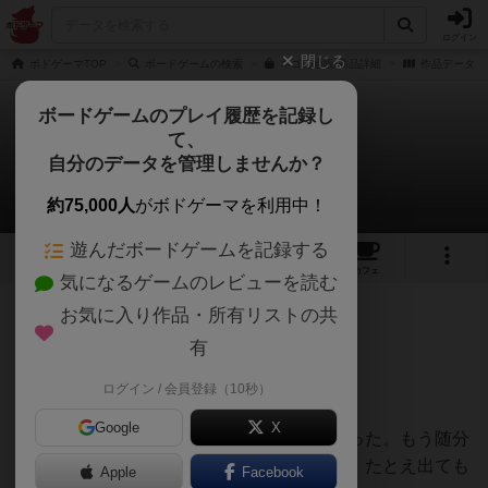
ログイン
閉じる
ボドゲーマTOP
ボードゲームの検索
ネゴの通販/商品詳細
作品データ
ボードゲームのプレイ履歴を記録し
て、
ネゴ
自分のデータを管理しませんか？
おーちゃんさんのレビュー
約75,000人
がボドゲーマを利用中！
遊んだボードゲームを記録する
5
6
6
トップ
画像
動画
レビュー
カフェ
気になるゲームのレビューを読む
お気に入り作品・所有リストの共
133名
1名
0
28日前
有
ログイン / 会員登録（10秒）
アナログ対人プレイ。
Google
X
なかなかなお値段のゲーム。でも買っちゃった。もう随分
前のこと。多分アプリでは出ないだろうし、たとえ出ても
Apple
Facebook